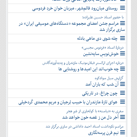
روستای میان‌رود قائم‌شهر، میزبان خوانِ خردِ فردوسی
با حضور استاد حسین علیزاده؛
مراسم جشن امضای مجموعه «دستگاه‌های موسیقی ایران» در
ساری برگزار شد
چله شوی دی ماهی بادله
دربارۀ استاد «فردوس مجیبی»
خوش‌نویسِ سایه‌نشین
درباره اجرای ارکستر فیلارمونیک مازندران و پدیدآورندگانش
چه خوب‌اند این امیدها و روشنایی ها
گزارشِ سیل سوادکوه
آن شب که باران آمد
چون چراغ، در تاریکی
هوای تازۀ مازندران با حبیب بُرجیان و مریم محمدی کُردخیلی
سفری به «نیاسته» با کوله‌باری از غم هجر
آخر دل من ز غصه خون خواهد شد
مراسم نکوداشت استاد احمد داداشی در ساری برگزار شد
نیم قرن پرسه‌نگاری