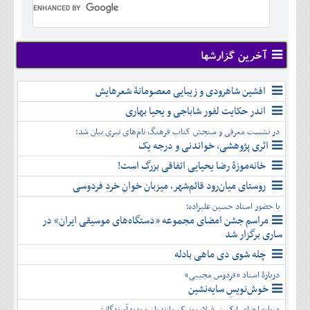
تير
شهريور
آبان
دی
اسفند
خرداد
مرداد
مهر
آذر
بهمن
تير
شهريور
آبان
دی
اسفند
مرداد
مهر
آذر
بهمن
شهريور
آخرین گزارشها
آبان
دی
اسفند
مهر
آذر
بهمن
آبان
افشین شاهرودی و زیبایی معصومانۀ شعرهایش
دی
اسفند
آذر
بهمن
اندر حکایت لفور شاباجی و یحیا بهاری
دی
اسفند
در نشست معرفی و سنجش کتاب فرهنگ نام‌های تبری بیان شد:
بهمن
اثری پژوهشی، خواندنی و درجه یک
اسفند
خانه‌موزۀ رضا یحیایی اتفاقی بزرگ است!
روستای میان‌رود قائم‌شهر، میزبان خوانِ خردِ فردوسی
با حضور استاد حسین علیزاده؛
مراسم جشن امضای مجموعه «دستگاه‌های موسیقی ایران» در
ساری برگزار شد
چله شوی دی ماهی بادله
دربارۀ استاد «فردوس مجیبی»
خوش‌نویسِ سایه‌نشین
درباره اجرای ارکستر فیلارمونیک مازندران و پدیدآورندگانش