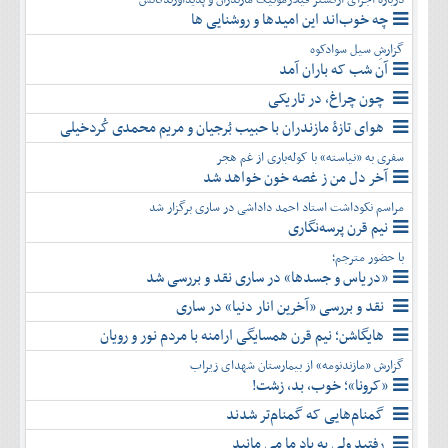
چه خوب‌اند این امیدها و روشنایی ها
گزارشِ سیل سوادکوه
آن شب که باران آمد
چون چراغ، در تاریکی
هوای تازۀ مازندران با حبیب بُرجیان و مریم محمدی کُردخیلی
سفری به «نیاسته» با کوله‌باری از غم هجر
آخر دل من ز غصه خون خواهد شد
مراسم نکوداشت استاد احمد داداشی در ساری برگزار شد
نیم قرن پرسه‌نگاری
با حضور مترجم؛
«دریاس و جسدها» در ساری نقد و بررسی شد
نقد و بررسی «آخرین انار دنیا» در ساری
هایگاشن؛ نیم قرن همسایگی ارامنه با مردم نور و رویان
گزارش «مازندنومه» از بیمارستان شهدای زیراب
«کرونا»؛ خوب، بد، زشت!
گمنام‌هایی که گمنام‌تر شدند
رفتید ولی به یاد ما می مانید