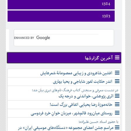
اسفند
فروردين
1384
خرداد
مرداد
مهر
آذر
بهمن
ارديبهشت
تير
شهريور
آبان
دی
اسفند
فروردين
1383
خرداد
مرداد
مهر
آذر
بهمن
ارديبهشت
تير
شهريور
آبان
دی
اسفند
فروردين
خرداد
مرداد
مهر
آذر
بهمن
ارديبهشت
تير
شهريور
آبان
دی
اسفند
خرداد
مرداد
مهر
آذر
بهمن
تير
شهريور
آبان
دی
اسفند
مرداد
مهر
آذر
بهمن
شهريور
آخرین گزارشها
آبان
دی
اسفند
مهر
آذر
بهمن
آبان
افشین شاهرودی و زیبایی معصومانۀ شعرهایش
دی
اسفند
آذر
بهمن
اندر حکایت لفور شاباجی و یحیا بهاری
دی
اسفند
در نشست معرفی و سنجش کتاب فرهنگ نام‌های تبری بیان شد:
بهمن
اثری پژوهشی، خواندنی و درجه یک
اسفند
خانه‌موزۀ رضا یحیایی اتفاقی بزرگ است!
روستای میان‌رود قائم‌شهر، میزبان خوانِ خردِ فردوسی
با حضور استاد حسین علیزاده؛
مراسم جشن امضای مجموعه «دستگاه‌های موسیقی ایران» در