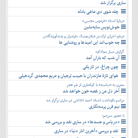
ساری برگزار شد
چله شوی دی ماهی بادله
دربارۀ استاد «فردوس مجیبی»
خوش‌نویسِ سایه‌نشین
درباره اجرای ارکستر فیلارمونیک مازندران و پدیدآورندگانش
چه خوب‌اند این امیدها و روشنایی ها
گزارشِ سیل سوادکوه
آن شب که باران آمد
چون چراغ، در تاریکی
هوای تازۀ مازندران با حبیب بُرجیان و مریم محمدی کُردخیلی
سفری به «نیاسته» با کوله‌باری از غم هجر
آخر دل من ز غصه خون خواهد شد
مراسم نکوداشت استاد احمد داداشی در ساری برگزار شد
نیم قرن پرسه‌نگاری
با حضور مترجم؛
«دریاس و جسدها» در ساری نقد و بررسی شد
نقد و بررسی «آخرین انار دنیا» در ساری