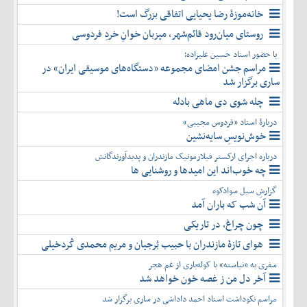
خانه‌موزۀ رضا یحیایی اتفاقی بزرگ است!
روستای میان‌رود قائم‌شهر، میزبان خوانِ خردِ فردوسی
با حضور استاد حسین علیزاده؛
مراسم جشن امضای مجموعه «دستگاه‌های موسیقی ایران» در
ساری برگزار شد
چله شوی دی ماهی بادله
دربارۀ استاد «فردوس مجیبی»
خوش‌نویسِ سایه‌نشین
درباره اجرای ارکستر فیلارمونیک مازندران و پدیدآورندگانش
چه خوب‌اند این امیدها و روشنایی ها
گزارشِ سیل سوادکوه
آن شب که باران آمد
چون چراغ، در تاریکی
هوای تازۀ مازندران با حبیب بُرجیان و مریم محمدی کُردخیلی
سفری به «نیاسته» با کوله‌باری از غم هجر
آخر دل من ز غصه خون خواهد شد
مراسم نکوداشت استاد احمد داداشی در ساری برگزار شد