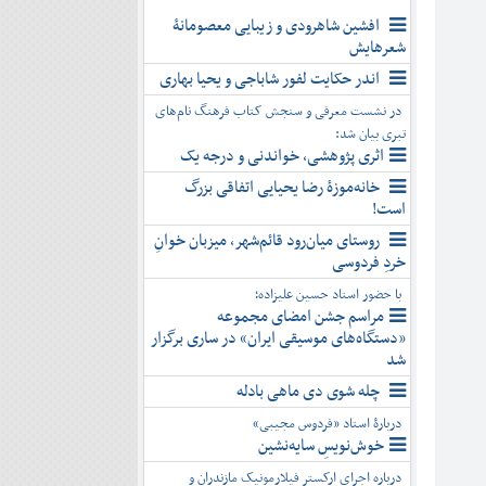
افشین شاهرودی و زیبایی معصومانۀ
شعرهایش
اندر حکایت لفور شاباجی و یحیا بهاری
در نشست معرفی و سنجش کتاب فرهنگ نام‌های
تبری بیان شد:
اثری پژوهشی، خواندنی و درجه یک
خانه‌موزۀ رضا یحیایی اتفاقی بزرگ
است!
روستای میان‌رود قائم‌شهر، میزبان خوانِ
خردِ فردوسی
با حضور استاد حسین علیزاده؛
مراسم جشن امضای مجموعه
«دستگاه‌های موسیقی ایران» در ساری برگزار
شد
چله شوی دی ماهی بادله
دربارۀ استاد «فردوس مجیبی»
خوش‌نویسِ سایه‌نشین
درباره اجرای ارکستر فیلارمونیک مازندران و