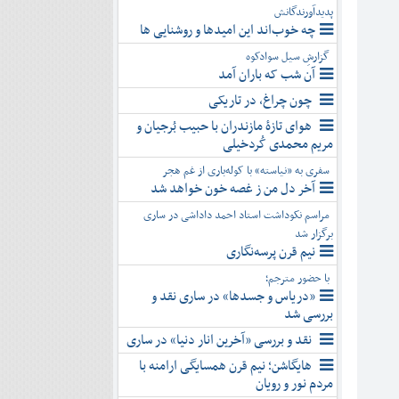
پدیدآورندگانش
چه خوب‌اند این امیدها و روشنایی ها
گزارشِ سیل سوادکوه
آن شب که باران آمد
چون چراغ، در تاریکی
هوای تازۀ مازندران با حبیب بُرجیان و
مریم محمدی کُردخیلی
سفری به «نیاسته» با کوله‌باری از غم هجر
آخر دل من ز غصه خون خواهد شد
مراسم نکوداشت استاد احمد داداشی در ساری
برگزار شد
نیم قرن پرسه‌نگاری
با حضور مترجم؛
«دریاس و جسدها» در ساری نقد و
بررسی شد
نقد و بررسی «آخرین انار دنیا» در ساری
هایگاشن؛ نیم قرن همسایگی ارامنه با
مردم نور و رویان