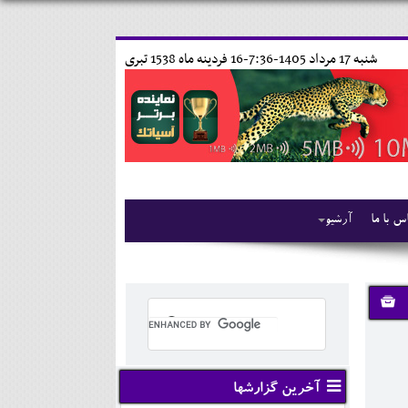
شنبه 17 مرداد 1405-7:36-
16 فردينه ماه 1538 تبری
س با ما
آرشیو
آخرین گزارشها