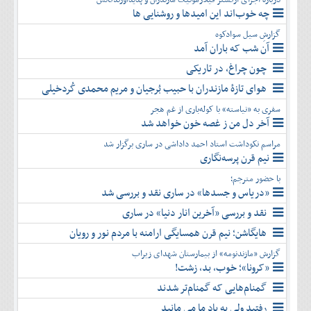
چه خوب‌اند این امیدها و روشنایی ها
گزارشِ سیل سوادکوه
آن شب که باران آمد
چون چراغ، در تاریکی
هوای تازۀ مازندران با حبیب بُرجیان و مریم محمدی کُردخیلی
سفری به «نیاسته» با کوله‌باری از غم هجر
آخر دل من ز غصه خون خواهد شد
مراسم نکوداشت استاد احمد داداشی در ساری برگزار شد
نیم قرن پرسه‌نگاری
با حضور مترجم؛
«دریاس و جسدها» در ساری نقد و بررسی شد
نقد و بررسی «آخرین انار دنیا» در ساری
هایگاشن؛ نیم قرن همسایگی ارامنه با مردم نور و رویان
گزارش «مازندنومه» از بیمارستان شهدای زیراب
«کرونا»؛ خوب، بد، زشت!
گمنام‌هایی که گمنام‌تر شدند
رفتید ولی به یاد ما می مانید