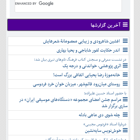
تير
شهريور
آبان
دی
اسفند
خرداد
مرداد
مهر
آذر
بهمن
تير
شهريور
آبان
دی
اسفند
مرداد
مهر
آذر
بهمن
شهريور
آخرین گزارشها
آبان
دی
اسفند
مهر
آذر
بهمن
آبان
افشین شاهرودی و زیبایی معصومانۀ شعرهایش
دی
اسفند
آذر
بهمن
اندر حکایت لفور شاباجی و یحیا بهاری
دی
اسفند
در نشست معرفی و سنجش کتاب فرهنگ نام‌های تبری بیان شد:
بهمن
اثری پژوهشی، خواندنی و درجه یک
اسفند
خانه‌موزۀ رضا یحیایی اتفاقی بزرگ است!
روستای میان‌رود قائم‌شهر، میزبان خوانِ خردِ فردوسی
با حضور استاد حسین علیزاده؛
مراسم جشن امضای مجموعه «دستگاه‌های موسیقی ایران» در
ساری برگزار شد
چله شوی دی ماهی بادله
دربارۀ استاد «فردوس مجیبی»
خوش‌نویسِ سایه‌نشین
درباره اجرای ارکستر فیلارمونیک مازندران و پدیدآورندگانش