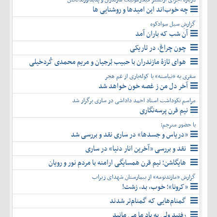
چه خوب‌اند این امیدها و روشنایی ها
گزارشِ سیل سوادکوه
آن شب که باران آمد
چون چراغ، در تاریکی
هوای تازۀ مازندران با حبیب بُرجیان و مریم محمدی کُردخیلی
سفری به «نیاسته» با کوله‌باری از غم هجر
آخر دل من ز غصه خون خواهد شد
مراسم نکوداشت استاد احمد داداشی در ساری برگزار شد
نیم قرن پرسه‌نگاری
با حضور مترجم؛
«دریاس و جسدها» در ساری نقد و بررسی شد
نقد و بررسی «آخرین انار دنیا» در ساری
هایگاشن؛ نیم قرن همسایگی ارامنه با مردم نور و رویان
گزارش «مازندنومه» از بیمارستان شهدای زیراب
«کرونا»؛ خوب، بد، زشت!
گمنام‌هایی که گمنام‌تر شدند
رفتید ولی به یاد ما می مانید