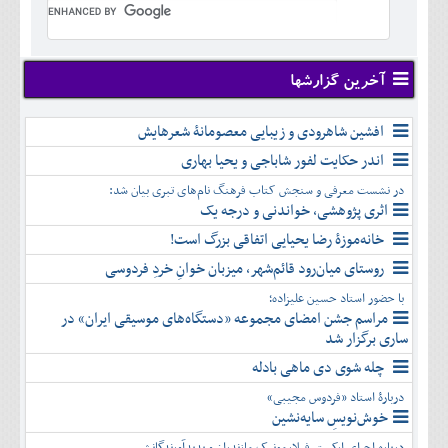
تير
شهريور
آبان
دی
اسفند
خرداد
مرداد
مهر
آذر
بهمن
تير
شهريور
آبان
دی
اسفند
مرداد
مهر
آذر
بهمن
شهريور
آخرین گزارشها
آبان
دی
اسفند
مهر
آذر
بهمن
آبان
افشین شاهرودی و زیبایی معصومانۀ شعرهایش
دی
اسفند
آذر
بهمن
اندر حکایت لفور شاباجی و یحیا بهاری
دی
اسفند
در نشست معرفی و سنجش کتاب فرهنگ نام‌های تبری بیان شد:
بهمن
اثری پژوهشی، خواندنی و درجه یک
اسفند
خانه‌موزۀ رضا یحیایی اتفاقی بزرگ است!
روستای میان‌رود قائم‌شهر، میزبان خوانِ خردِ فردوسی
با حضور استاد حسین علیزاده؛
مراسم جشن امضای مجموعه «دستگاه‌های موسیقی ایران» در
ساری برگزار شد
چله شوی دی ماهی بادله
دربارۀ استاد «فردوس مجیبی»
خوش‌نویسِ سایه‌نشین
درباره اجرای ارکستر فیلارمونیک مازندران و پدیدآورندگانش