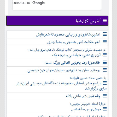
تير
شهريور
آبان
دی
اسفند
خرداد
مرداد
مهر
آذر
بهمن
تير
شهريور
آبان
دی
اسفند
مرداد
مهر
آذر
بهمن
شهريور
آخرین گزارشها
آبان
دی
اسفند
مهر
آذر
بهمن
آبان
افشین شاهرودی و زیبایی معصومانۀ شعرهایش
دی
اسفند
آذر
بهمن
اندر حکایت لفور شاباجی و یحیا بهاری
دی
اسفند
در نشست معرفی و سنجش کتاب فرهنگ نام‌های تبری بیان شد:
بهمن
اثری پژوهشی، خواندنی و درجه یک
اسفند
خانه‌موزۀ رضا یحیایی اتفاقی بزرگ است!
روستای میان‌رود قائم‌شهر، میزبان خوانِ خردِ فردوسی
با حضور استاد حسین علیزاده؛
مراسم جشن امضای مجموعه «دستگاه‌های موسیقی ایران» در
ساری برگزار شد
چله شوی دی ماهی بادله
دربارۀ استاد «فردوس مجیبی»
خوش‌نویسِ سایه‌نشین
درباره اجرای ارکستر فیلارمونیک مازندران و پدیدآورندگانش