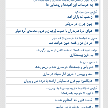
چه خوب‌اند این امیدها و روشنایی ها
گزارشِ سیل سوادکوه
آن شب که باران آمد
چون چراغ، در تاریکی
هوای تازۀ مازندران با حبیب بُرجیان و مریم محمدی کُردخیلی
سفری به «نیاسته» با کوله‌باری از غم هجر
آخر دل من ز غصه خون خواهد شد
مراسم نکوداشت استاد احمد داداشی در ساری برگزار شد
نیم قرن پرسه‌نگاری
با حضور مترجم؛
«دریاس و جسدها» در ساری نقد و بررسی شد
نقد و بررسی «آخرین انار دنیا» در ساری
هایگاشن؛ نیم قرن همسایگی ارامنه با مردم نور و رویان
گزارش «مازندنومه» از بیمارستان شهدای زیراب
«کرونا»؛ خوب، بد، زشت!
گمنام‌هایی که گمنام‌تر شدند
رفتید ولی به یاد ما می مانید