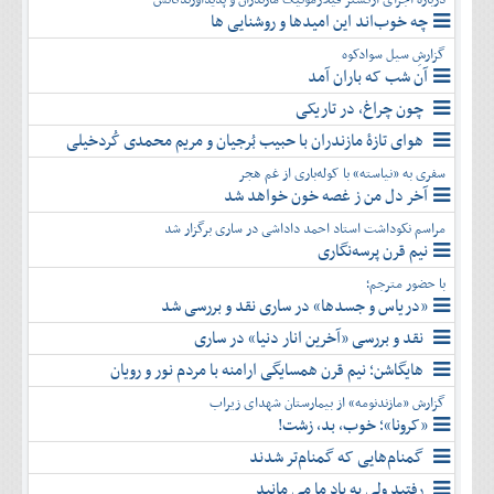
چه خوب‌اند این امیدها و روشنایی ها
گزارشِ سیل سوادکوه
آن شب که باران آمد
چون چراغ، در تاریکی
هوای تازۀ مازندران با حبیب بُرجیان و مریم محمدی کُردخیلی
سفری به «نیاسته» با کوله‌باری از غم هجر
آخر دل من ز غصه خون خواهد شد
مراسم نکوداشت استاد احمد داداشی در ساری برگزار شد
نیم قرن پرسه‌نگاری
با حضور مترجم؛
«دریاس و جسدها» در ساری نقد و بررسی شد
نقد و بررسی «آخرین انار دنیا» در ساری
هایگاشن؛ نیم قرن همسایگی ارامنه با مردم نور و رویان
گزارش «مازندنومه» از بیمارستان شهدای زیراب
«کرونا»؛ خوب، بد، زشت!
گمنام‌هایی که گمنام‌تر شدند
رفتید ولی به یاد ما می مانید