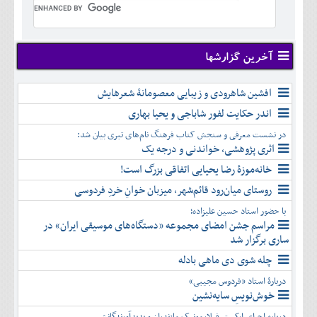
تير
شهريور
آبان
دی
اسفند
خرداد
مرداد
مهر
آذر
بهمن
تير
شهريور
آبان
دی
اسفند
مرداد
مهر
آذر
بهمن
شهريور
آخرین گزارشها
آبان
دی
اسفند
مهر
آذر
بهمن
آبان
افشین شاهرودی و زیبایی معصومانۀ شعرهایش
دی
اسفند
آذر
بهمن
اندر حکایت لفور شاباجی و یحیا بهاری
دی
اسفند
در نشست معرفی و سنجش کتاب فرهنگ نام‌های تبری بیان شد:
بهمن
اثری پژوهشی، خواندنی و درجه یک
اسفند
خانه‌موزۀ رضا یحیایی اتفاقی بزرگ است!
روستای میان‌رود قائم‌شهر، میزبان خوانِ خردِ فردوسی
با حضور استاد حسین علیزاده؛
مراسم جشن امضای مجموعه «دستگاه‌های موسیقی ایران» در
ساری برگزار شد
چله شوی دی ماهی بادله
دربارۀ استاد «فردوس مجیبی»
خوش‌نویسِ سایه‌نشین
درباره اجرای ارکستر فیلارمونیک مازندران و پدیدآورندگانش