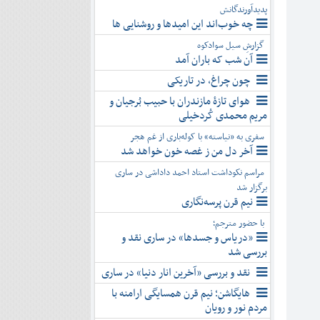
پدیدآورندگانش
چه خوب‌اند این امیدها و روشنایی ها
گزارشِ سیل سوادکوه
آن شب که باران آمد
چون چراغ، در تاریکی
هوای تازۀ مازندران با حبیب بُرجیان و
مریم محمدی کُردخیلی
سفری به «نیاسته» با کوله‌باری از غم هجر
آخر دل من ز غصه خون خواهد شد
مراسم نکوداشت استاد احمد داداشی در ساری
برگزار شد
نیم قرن پرسه‌نگاری
با حضور مترجم؛
«دریاس و جسدها» در ساری نقد و
بررسی شد
نقد و بررسی «آخرین انار دنیا» در ساری
هایگاشن؛ نیم قرن همسایگی ارامنه با
مردم نور و رویان