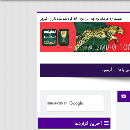
شنبه 17 مرداد 1405-15:37-
16 فردينه ماه 1538 تبری
س با ما
آرشیو
آخرین گزارشها