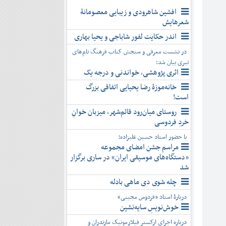
افشین شاهرودی و زیبایی معصومانۀ
شعرهایش
اندر حکایت لفور شاباجی و یحیا بهاری
در نشست معرفی و سنجش کتاب فرهنگ نام‌های
تبری بیان شد:
اثری پژوهشی، خواندنی و درجه یک
خانه‌موزۀ رضا یحیایی اتفاقی بزرگ
است!
روستای میان‌رود قائم‌شهر، میزبان خوانِ
خردِ فردوسی
با حضور استاد حسین علیزاده؛
مراسم جشن امضای مجموعه
«دستگاه‌های موسیقی ایران» در ساری برگزار
شد
چله شوی دی ماهی بادله
دربارۀ استاد «فردوس مجیبی»
خوش‌نویسِ سایه‌نشین
درباره اجرای ارکستر فیلارمونیک مازندران و