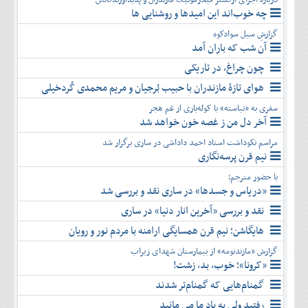
چه خوب‌اند این امیدها و روشنایی ها
گزارشِ سیل سوادکوه
آن شب که باران آمد
چون چراغ، در تاریکی
هوای تازۀ مازندران با حبیب بُرجیان و مریم محمدی کُردخیلی
سفری به «نیاسته» با کوله‌باری از غم هجر
آخر دل من ز غصه خون خواهد شد
مراسم نکوداشت استاد احمد داداشی در ساری برگزار شد
نیم قرن پرسه‌نگاری
با حضور مترجم؛
«دریاس و جسدها» در ساری نقد و بررسی شد
نقد و بررسی «آخرین انار دنیا» در ساری
هایگاشن؛ نیم قرن همسایگی ارامنه با مردم نور و رویان
گزارش «مازندنومه» از بیمارستان شهدای زیراب
«کرونا»؛ خوب، بد، زشت!
گمنام‌هایی که گمنام‌تر شدند
رفتید ولی به یاد ما می مانید