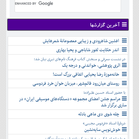
تير
شهريور
آبان
دی
اسفند
خرداد
مرداد
مهر
آذر
بهمن
تير
شهريور
آبان
دی
اسفند
مرداد
مهر
آذر
بهمن
شهريور
آخرین گزارشها
آبان
دی
اسفند
مهر
آذر
بهمن
آبان
افشین شاهرودی و زیبایی معصومانۀ شعرهایش
دی
اسفند
آذر
بهمن
اندر حکایت لفور شاباجی و یحیا بهاری
دی
اسفند
در نشست معرفی و سنجش کتاب فرهنگ نام‌های تبری بیان شد:
بهمن
اثری پژوهشی، خواندنی و درجه یک
اسفند
خانه‌موزۀ رضا یحیایی اتفاقی بزرگ است!
روستای میان‌رود قائم‌شهر، میزبان خوانِ خردِ فردوسی
با حضور استاد حسین علیزاده؛
مراسم جشن امضای مجموعه «دستگاه‌های موسیقی ایران» در
ساری برگزار شد
چله شوی دی ماهی بادله
دربارۀ استاد «فردوس مجیبی»
خوش‌نویسِ سایه‌نشین
درباره اجرای ارکستر فیلارمونیک مازندران و پدیدآورندگانش