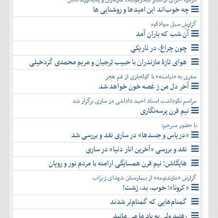
چه خوب‌اند این امیدها و روشنایی ها
گزارشِ سیل سوادکوه
آن شب که باران آمد
چون چراغ، در تاریکی
هوای تازۀ مازندران با حبیب بُرجیان و مریم محمدی کُردخیلی
سفری به «نیاسته» با کوله‌باری از غم هجر
آخر دل من ز غصه خون خواهد شد
مراسم نکوداشت استاد احمد داداشی در ساری برگزار شد
نیم قرن پرسه‌نگاری
با حضور مترجم؛
«دریاس و جسدها» در ساری نقد و بررسی شد
نقد و بررسی «آخرین انار دنیا» در ساری
هایگاشن؛ نیم قرن همسایگی ارامنه با مردم نور و رویان
گزارش «مازندنومه» از بیمارستان شهدای زیراب
«کرونا»؛ خوب، بد، زشت!
گمنام‌هایی که گمنام‌تر شدند
رفتید ولی به یاد ما می مانید