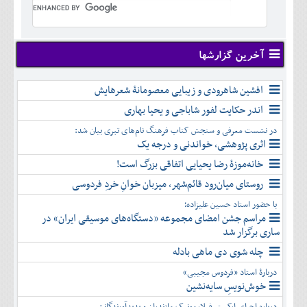
تير
شهريور
آبان
دی
اسفند
خرداد
مرداد
مهر
آذر
بهمن
تير
شهريور
آبان
دی
اسفند
مرداد
مهر
آذر
بهمن
شهريور
آخرین گزارشها
آبان
دی
اسفند
مهر
آذر
بهمن
آبان
افشین شاهرودی و زیبایی معصومانۀ شعرهایش
دی
اسفند
آذر
بهمن
اندر حکایت لفور شاباجی و یحیا بهاری
دی
اسفند
در نشست معرفی و سنجش کتاب فرهنگ نام‌های تبری بیان شد:
بهمن
اثری پژوهشی، خواندنی و درجه یک
اسفند
خانه‌موزۀ رضا یحیایی اتفاقی بزرگ است!
روستای میان‌رود قائم‌شهر، میزبان خوانِ خردِ فردوسی
با حضور استاد حسین علیزاده؛
مراسم جشن امضای مجموعه «دستگاه‌های موسیقی ایران» در
ساری برگزار شد
چله شوی دی ماهی بادله
دربارۀ استاد «فردوس مجیبی»
خوش‌نویسِ سایه‌نشین
درباره اجرای ارکستر فیلارمونیک مازندران و پدیدآورندگانش