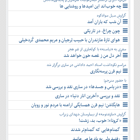
چه خوب‌اند این امیدها و روشنایی ها
گزارشِ سیل سوادکوه
آن شب که باران آمد
چون چراغ، در تاریکی
هوای تازۀ مازندران با حبیب بُرجیان و مریم محمدی کُردخیلی
سفری به «نیاسته» با کوله‌باری از غم هجر
آخر دل من ز غصه خون خواهد شد
مراسم نکوداشت استاد احمد داداشی در ساری برگزار شد
نیم قرن پرسه‌نگاری
با حضور مترجم؛
«دریاس و جسدها» در ساری نقد و بررسی شد
نقد و بررسی «آخرین انار دنیا» در ساری
هایگاشن؛ نیم قرن همسایگی ارامنه با مردم نور و رویان
گزارش «مازندنومه» از بیمارستان شهدای زیراب
«کرونا»؛ خوب، بد، زشت!
گمنام‌هایی که گمنام‌تر شدند
رفتید ولی به یاد ما می مانید