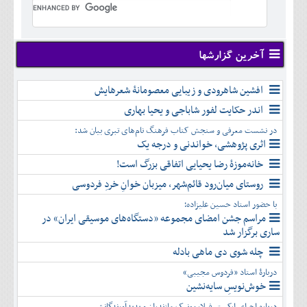
تير
شهريور
آبان
دی
اسفند
خرداد
مرداد
مهر
آذر
بهمن
تير
شهريور
آبان
دی
اسفند
مرداد
مهر
آذر
بهمن
شهريور
آخرین گزارشها
آبان
دی
اسفند
مهر
آذر
بهمن
آبان
افشین شاهرودی و زیبایی معصومانۀ شعرهایش
دی
اسفند
آذر
بهمن
اندر حکایت لفور شاباجی و یحیا بهاری
دی
اسفند
در نشست معرفی و سنجش کتاب فرهنگ نام‌های تبری بیان شد:
بهمن
اثری پژوهشی، خواندنی و درجه یک
اسفند
خانه‌موزۀ رضا یحیایی اتفاقی بزرگ است!
روستای میان‌رود قائم‌شهر، میزبان خوانِ خردِ فردوسی
با حضور استاد حسین علیزاده؛
مراسم جشن امضای مجموعه «دستگاه‌های موسیقی ایران» در
ساری برگزار شد
چله شوی دی ماهی بادله
دربارۀ استاد «فردوس مجیبی»
خوش‌نویسِ سایه‌نشین
درباره اجرای ارکستر فیلارمونیک مازندران و پدیدآورندگانش