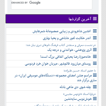
تير
شهريور
آبان
دی
اسفند
خرداد
مرداد
مهر
آذر
بهمن
تير
شهريور
آبان
دی
اسفند
مرداد
مهر
آذر
بهمن
شهريور
آخرین گزارشها
آبان
دی
اسفند
مهر
آذر
بهمن
آبان
افشین شاهرودی و زیبایی معصومانۀ شعرهایش
دی
اسفند
آذر
بهمن
اندر حکایت لفور شاباجی و یحیا بهاری
دی
اسفند
در نشست معرفی و سنجش کتاب فرهنگ نام‌های تبری بیان شد:
بهمن
اثری پژوهشی، خواندنی و درجه یک
اسفند
خانه‌موزۀ رضا یحیایی اتفاقی بزرگ است!
روستای میان‌رود قائم‌شهر، میزبان خوانِ خردِ فردوسی
با حضور استاد حسین علیزاده؛
مراسم جشن امضای مجموعه «دستگاه‌های موسیقی ایران» در
ساری برگزار شد
چله شوی دی ماهی بادله
دربارۀ استاد «فردوس مجیبی»
خوش‌نویسِ سایه‌نشین
درباره اجرای ارکستر فیلارمونیک مازندران و پدیدآورندگانش