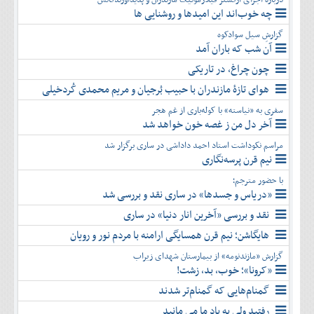
چه خوب‌اند این امیدها و روشنایی ها
گزارشِ سیل سوادکوه
آن شب که باران آمد
چون چراغ، در تاریکی
هوای تازۀ مازندران با حبیب بُرجیان و مریم محمدی کُردخیلی
سفری به «نیاسته» با کوله‌باری از غم هجر
آخر دل من ز غصه خون خواهد شد
مراسم نکوداشت استاد احمد داداشی در ساری برگزار شد
نیم قرن پرسه‌نگاری
با حضور مترجم؛
«دریاس و جسدها» در ساری نقد و بررسی شد
نقد و بررسی «آخرین انار دنیا» در ساری
هایگاشن؛ نیم قرن همسایگی ارامنه با مردم نور و رویان
گزارش «مازندنومه» از بیمارستان شهدای زیراب
«کرونا»؛ خوب، بد، زشت!
گمنام‌هایی که گمنام‌تر شدند
رفتید ولی به یاد ما می مانید