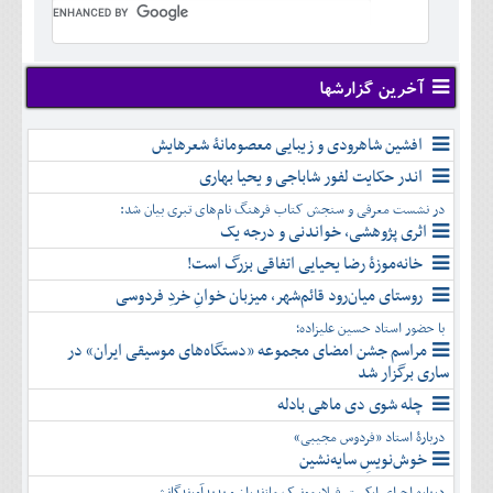
تير
شهريور
آبان
دی
اسفند
خرداد
مرداد
مهر
آذر
بهمن
تير
شهريور
آبان
دی
اسفند
مرداد
مهر
آذر
بهمن
شهريور
آخرین گزارشها
آبان
دی
اسفند
مهر
آذر
بهمن
آبان
افشین شاهرودی و زیبایی معصومانۀ شعرهایش
دی
اسفند
آذر
بهمن
اندر حکایت لفور شاباجی و یحیا بهاری
دی
اسفند
در نشست معرفی و سنجش کتاب فرهنگ نام‌های تبری بیان شد:
بهمن
اثری پژوهشی، خواندنی و درجه یک
اسفند
خانه‌موزۀ رضا یحیایی اتفاقی بزرگ است!
روستای میان‌رود قائم‌شهر، میزبان خوانِ خردِ فردوسی
با حضور استاد حسین علیزاده؛
مراسم جشن امضای مجموعه «دستگاه‌های موسیقی ایران» در
ساری برگزار شد
چله شوی دی ماهی بادله
دربارۀ استاد «فردوس مجیبی»
خوش‌نویسِ سایه‌نشین
درباره اجرای ارکستر فیلارمونیک مازندران و پدیدآورندگانش