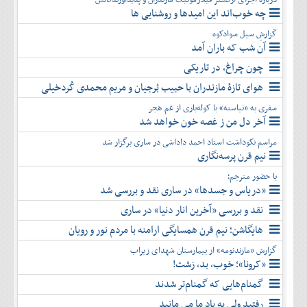
چه خوب‌اند این امیدها و روشنایی ها
گزارشِ سیل سوادکوه
آن شب که باران آمد
چون چراغ، در تاریکی
هوای تازۀ مازندران با حبیب بُرجیان و مریم محمدی کُردخیلی
سفری به «نیاسته» با کوله‌باری از غم هجر
آخر دل من ز غصه خون خواهد شد
مراسم نکوداشت استاد احمد داداشی در ساری برگزار شد
نیم قرن پرسه‌نگاری
با حضور مترجم؛
«دریاس و جسدها» در ساری نقد و بررسی شد
نقد و بررسی «آخرین انار دنیا» در ساری
هایگاشن؛ نیم قرن همسایگی ارامنه با مردم نور و رویان
گزارش «مازندنومه» از بیمارستان شهدای زیراب
«کرونا»؛ خوب، بد، زشت!
گمنام‌هایی که گمنام‌تر شدند
رفتید ولی به یاد ما می مانید