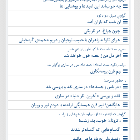
چه خوب‌اند این امیدها و روشنایی ها
گزارشِ سیل سوادکوه
آن شب که باران آمد
چون چراغ، در تاریکی
هوای تازۀ مازندران با حبیب بُرجیان و مریم محمدی کُردخیلی
سفری به «نیاسته» با کوله‌باری از غم هجر
آخر دل من ز غصه خون خواهد شد
مراسم نکوداشت استاد احمد داداشی در ساری برگزار شد
نیم قرن پرسه‌نگاری
با حضور مترجم؛
«دریاس و جسدها» در ساری نقد و بررسی شد
نقد و بررسی «آخرین انار دنیا» در ساری
هایگاشن؛ نیم قرن همسایگی ارامنه با مردم نور و رویان
گزارش «مازندنومه» از بیمارستان شهدای زیراب
«کرونا»؛ خوب، بد، زشت!
گمنام‌هایی که گمنام‌تر شدند
رفتید ولی به یاد ما می مانید