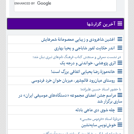
تير
شهريور
آبان
دی
اسفند
خرداد
مرداد
مهر
آذر
بهمن
تير
شهريور
آبان
دی
اسفند
مرداد
مهر
آذر
بهمن
شهريور
آخرین گزارشها
آبان
دی
اسفند
مهر
آذر
بهمن
آبان
افشین شاهرودی و زیبایی معصومانۀ شعرهایش
دی
اسفند
آذر
بهمن
اندر حکایت لفور شاباجی و یحیا بهاری
دی
اسفند
در نشست معرفی و سنجش کتاب فرهنگ نام‌های تبری بیان شد:
بهمن
اثری پژوهشی، خواندنی و درجه یک
اسفند
خانه‌موزۀ رضا یحیایی اتفاقی بزرگ است!
روستای میان‌رود قائم‌شهر، میزبان خوانِ خردِ فردوسی
با حضور استاد حسین علیزاده؛
مراسم جشن امضای مجموعه «دستگاه‌های موسیقی ایران» در
ساری برگزار شد
چله شوی دی ماهی بادله
دربارۀ استاد «فردوس مجیبی»
خوش‌نویسِ سایه‌نشین
درباره اجرای ارکستر فیلارمونیک مازندران و پدیدآورندگانش