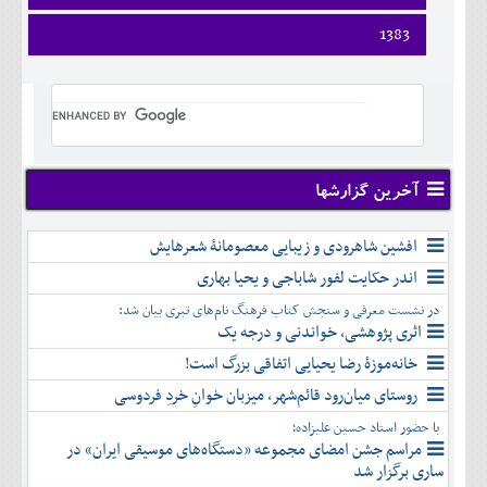
ارديبهشت
تير
شهريور
آبان
دی
اسفند
فروردين
1383
خرداد
مرداد
مهر
آذر
بهمن
ارديبهشت
تير
شهريور
آبان
دی
اسفند
فروردين
خرداد
مرداد
مهر
آذر
بهمن
ارديبهشت
تير
شهريور
آبان
دی
اسفند
خرداد
مرداد
مهر
آذر
بهمن
تير
شهريور
آبان
دی
اسفند
مرداد
مهر
آذر
بهمن
شهريور
آخرین گزارشها
آبان
دی
اسفند
مهر
آذر
بهمن
آبان
افشین شاهرودی و زیبایی معصومانۀ شعرهایش
دی
اسفند
آذر
بهمن
اندر حکایت لفور شاباجی و یحیا بهاری
دی
اسفند
در نشست معرفی و سنجش کتاب فرهنگ نام‌های تبری بیان شد:
بهمن
اثری پژوهشی، خواندنی و درجه یک
اسفند
خانه‌موزۀ رضا یحیایی اتفاقی بزرگ است!
روستای میان‌رود قائم‌شهر، میزبان خوانِ خردِ فردوسی
با حضور استاد حسین علیزاده؛
مراسم جشن امضای مجموعه «دستگاه‌های موسیقی ایران» در
ساری برگزار شد