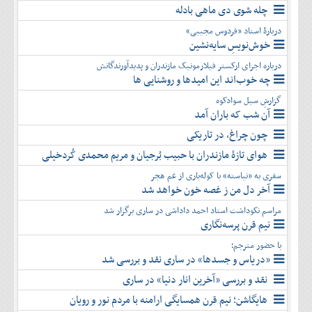
چله شوی دی ماهی بادله
دربارۀ استاد «فردوس مجیبی»
خوش‌نویسِ سایه‌نشین
درباره اجرای ارکستر فیلارمونیک مازندران و پدیدآورندگانش
چه خوب‌اند این امیدها و روشنایی ها
گزارشِ سیل سوادکوه
آن شب که باران آمد
چون چراغ، در تاریکی
هوای تازۀ مازندران با حبیب بُرجیان و مریم محمدی کُردخیلی
سفری به «نیاسته» با کوله‌باری از غم هجر
آخر دل من ز غصه خون خواهد شد
مراسم نکوداشت استاد احمد داداشی در ساری برگزار شد
نیم قرن پرسه‌نگاری
با حضور مترجم؛
«دریاس و جسدها» در ساری نقد و بررسی شد
نقد و بررسی «آخرین انار دنیا» در ساری
هایگاشن؛ نیم قرن همسایگی ارامنه با مردم نور و رویان