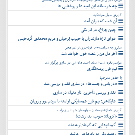
چه خوب‌اند این امیدها و روشنایی ها
گزارشِ سیل سوادکوه
آن شب که باران آمد
چون چراغ، در تاریکی
هوای تازۀ مازندران با حبیب بُرجیان و مریم محمدی کُردخیلی
سفری به «نیاسته» با کوله‌باری از غم هجر
آخر دل من ز غصه خون خواهد شد
مراسم نکوداشت استاد احمد داداشی در ساری برگزار شد
نیم قرن پرسه‌نگاری
با حضور مترجم؛
«دریاس و جسدها» در ساری نقد و بررسی شد
نقد و بررسی «آخرین انار دنیا» در ساری
هایگاشن؛ نیم قرن همسایگی ارامنه با مردم نور و رویان
گزارش «مازندنومه» از بیمارستان شهدای زیراب
«کرونا»؛ خوب، بد، زشت!
گمنام‌هایی که گمنام‌تر شدند
رفتید ولی به یاد ما می مانید