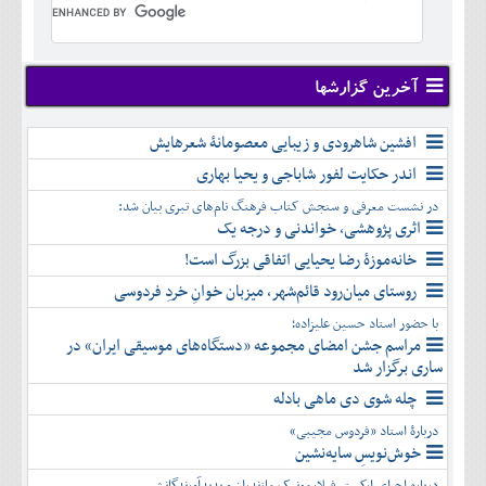
تير
شهريور
آبان
دی
اسفند
خرداد
مرداد
مهر
آذر
بهمن
تير
شهريور
آبان
دی
اسفند
مرداد
مهر
آذر
بهمن
شهريور
آخرین گزارشها
آبان
دی
اسفند
مهر
آذر
بهمن
آبان
افشین شاهرودی و زیبایی معصومانۀ شعرهایش
دی
اسفند
آذر
بهمن
اندر حکایت لفور شاباجی و یحیا بهاری
دی
اسفند
در نشست معرفی و سنجش کتاب فرهنگ نام‌های تبری بیان شد:
بهمن
اثری پژوهشی، خواندنی و درجه یک
اسفند
خانه‌موزۀ رضا یحیایی اتفاقی بزرگ است!
روستای میان‌رود قائم‌شهر، میزبان خوانِ خردِ فردوسی
با حضور استاد حسین علیزاده؛
مراسم جشن امضای مجموعه «دستگاه‌های موسیقی ایران» در
ساری برگزار شد
چله شوی دی ماهی بادله
دربارۀ استاد «فردوس مجیبی»
خوش‌نویسِ سایه‌نشین
درباره اجرای ارکستر فیلارمونیک مازندران و پدیدآورندگانش