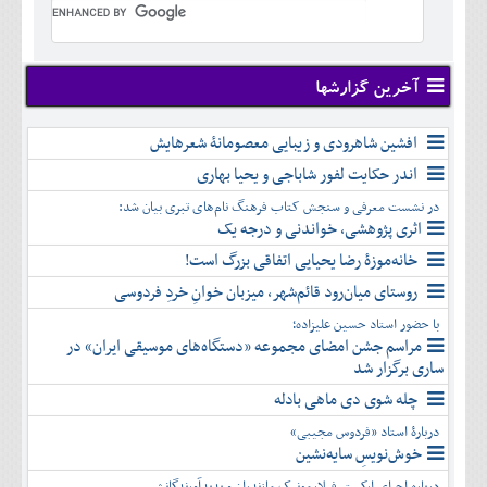
تير
شهريور
آبان
دی
اسفند
خرداد
مرداد
مهر
آذر
بهمن
تير
شهريور
آبان
دی
اسفند
مرداد
مهر
آذر
بهمن
شهريور
آخرین گزارشها
آبان
دی
اسفند
مهر
آذر
بهمن
آبان
افشین شاهرودی و زیبایی معصومانۀ شعرهایش
دی
اسفند
آذر
بهمن
اندر حکایت لفور شاباجی و یحیا بهاری
دی
اسفند
در نشست معرفی و سنجش کتاب فرهنگ نام‌های تبری بیان شد:
بهمن
اثری پژوهشی، خواندنی و درجه یک
اسفند
خانه‌موزۀ رضا یحیایی اتفاقی بزرگ است!
روستای میان‌رود قائم‌شهر، میزبان خوانِ خردِ فردوسی
با حضور استاد حسین علیزاده؛
مراسم جشن امضای مجموعه «دستگاه‌های موسیقی ایران» در
ساری برگزار شد
چله شوی دی ماهی بادله
دربارۀ استاد «فردوس مجیبی»
خوش‌نویسِ سایه‌نشین
درباره اجرای ارکستر فیلارمونیک مازندران و پدیدآورندگانش