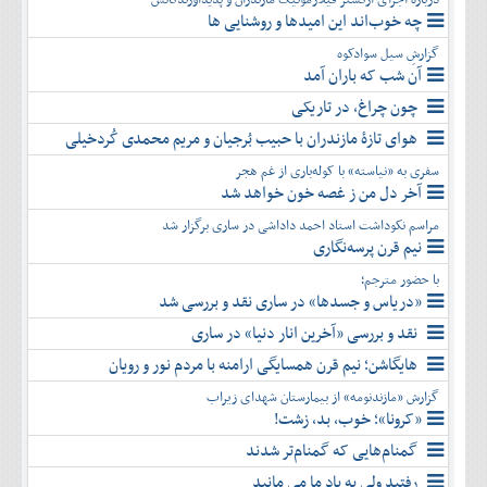
چه خوب‌اند این امیدها و روشنایی ها
گزارشِ سیل سوادکوه
آن شب که باران آمد
چون چراغ، در تاریکی
هوای تازۀ مازندران با حبیب بُرجیان و مریم محمدی کُردخیلی
سفری به «نیاسته» با کوله‌باری از غم هجر
آخر دل من ز غصه خون خواهد شد
مراسم نکوداشت استاد احمد داداشی در ساری برگزار شد
نیم قرن پرسه‌نگاری
با حضور مترجم؛
«دریاس و جسدها» در ساری نقد و بررسی شد
نقد و بررسی «آخرین انار دنیا» در ساری
هایگاشن؛ نیم قرن همسایگی ارامنه با مردم نور و رویان
گزارش «مازندنومه» از بیمارستان شهدای زیراب
«کرونا»؛ خوب، بد، زشت!
گمنام‌هایی که گمنام‌تر شدند
رفتید ولی به یاد ما می مانید