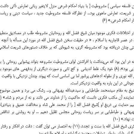
 فلسفه سیاسی ] مشروطیت [ با بنیاد احکام شرعی منزل لایتغیر ربانی تعارض ذاتی داشت 
ر شریعت، تعارض ماهوی بود... از نظرگاه فلسفه مشروطیت جدید ، سیاست دینی و ریاست
ر احکام شرعی.» (6)
ه در اختلافات فکری موجود میان شیخ فضل الله و روحانیان مشروطه طلب در مصادیق منطب
در عصر قاجاریه با اسلام ، « در حقیقت سخن شیخ فضل الله در مورد این مسأله با آنچه د
رستی چنان دریافته بود که مشروطه گری، به شیوهﺍی که بر خلاف دستورهای شریعت اسلام
 در این بود که ﻣﻰپنداشت با افراشتن لوای مشروطیت مشروعه بتواند پیشوایی روحانی را 
آورد. مفهوم مشروطه اسلامی زاده چنین رقابت و خودپرستی ملایی بود»، (8) خود یک غلط اندیشی و کج تابی و صورت دیگری از بدفهمی های موج
لله نوری و از مقوله ادعاهای پرشور اما بی اساسی است که پیوند چندان نزدیکی با واقعیت 
جودانی در این باره به واقعیت نزدیکتر است.
 شیخ به مقام سیدمحمد طباطبایی و سیدعبدالله بهبهانی و... رشک می برد و همین موضو
اهیم حمایت بی دریغ او ]شیخ فضل الله [ را از محمد علی شاه و مخالفت عمیق و بنیادیﺍش
هانی و طباطبایی بر سر ریاست روحانی مجلس تقلیل دهیم ... او به روشنی بر تناق
اد.» (10)
در یک تحلیل نهایی درباره مبانی اندیشه سیاسی و مناسبات فکری شیخ فضل الله با سنت و تجدد، (11) به اختصار می توان گفت : دقت در ا
 دارای پارهﺍی تمایلات محدود نوگرایانه و اصلاح طلبانه بود.