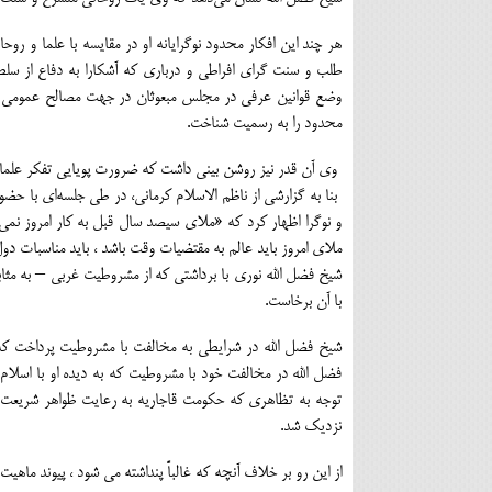
هر چند این افکار محدود نوگرایانه او در مقایسه با علما و ر
طلب و سنت گرای افراطی و درباری که آشکارا به دفاع از سلط
وضع قوانین عرفی در مجلس مبعوثان در جهت مصالح عمومی و ج
محدود را به رسمیت شناخت.
وی آن قدر نیز روشن بینی داشت که ضرورت پویایی تفکر علما و 
بنا به گزارشی از ناظم الاسلام کرمانی، در طی جلسهﺍی با حضو
و نوگرا اظهار کرد که «ملای سیصد سال قبل به کار امروز نمی
ملای امروز باید عالم به مقتضیات وقت باشد ، باید مناسبات دول را
شیخ فضل الله نوری با برداشتی که از مشروطیت غربی – به مثاب
با آن برخاست.
شیخ فضل الله در شرایطی به مخالفت با مشروطیت پرداخت ک
فضل الله در مخالفت خود با مشروطیت که به دیده او با اسلام
توجه به تظاهری که حکومت قاجاریه به رعایت ظواهر شریعت م
نزدیک شد.
از این رو بر خلاف آنچه که غالباً پنداشته می شود ، پیوند ماهیت