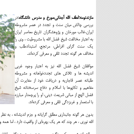
مازندنومه؛لطف الله آجداني،مورخ و مدرس دانشگاه:
در
بررسی چالش میان سنت و تجدد در عصر مشروطه
ایران،غالب مورخان و پژوهشگران تاریخ معاصر ایران
به اعتبار مخالفت شیخ فضل الله با مشروطیت ، وی را
یک سنت گرای افراطی، مرتجع، استبدادطلب و
مخالف هر گونه تجدد تلقی و معرفی کردهﺍند.
موافقان شیخ فضل الله نیز به اعتبار وجوه غربی
اندیشه ها و تلاش های تجددخواهانه و مشروطه
طلبانه عصر قاجاریه و دریافت خود از مغایرت آن
مفاهیم و تکاپوها با اسلام و دفاع سرسختانه شیخ
فضل الهع از مبانی شریعت دینی، او را پرچمدار مبارزه
با استعمار و غربزدگی تلقی و معرفی کردهﺍﻧد.
بدون هر گونه جانبداری مطلق گرایانه و جزم اندیشانه ، به ن
الله نوری ، هر چند که هر یک بهرهﺍﻱ از واقعیت دارد ، اما همه 