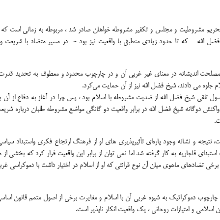
ر تحریم مشروطیت و مجلس و تکفیر مشروطه خواهان صادر شد ، مربوطه به زمانی است ک
فضل الله – که تا حدود زیادی منطبق با واقعیت نیز بود - در مسیر متضاد با شریعت و 
و مصلحت اندیشانه در معنای غیر غربی آن و در چارچوب محدود و معطوف به تحدید قدرت
 جلوه می دادند، شیخ فضل الله نیز از آن حمایت ﻣﻰکرد.
ول تلقی شیخ فضل الله از ضدیت مشروطه با اسلام بود ، پس چرا در آغاز به دفاع از آن ب
واکنش دوگانه شیخ فضل الله در برابر واقعیت دو گانگی مواضع مشروطه طلبان درباره شریع
ت.
نتیجه و نشانه وجود پارهﺍی تأثیرپذیری های او از فرهنگ ارتجاع فکری واستبداد سیاس
استبدای قاجاریه به کار گرفته شد اما نمی توان از برابر این واقعیت فرار کرد که بخشی از 
خی تضادهای ماهوی میان آن نوع قرائتی که او از اسلام در اختیار داشت با دموکراسی غربی
رچوب دموکراتیک به شیوه غربی آن با اسلام و مغایرت برخی از اصول متمم قانون اسا
سلامی و امتیازات روحانی ، یک واقعیت انکار ناپذیر است.