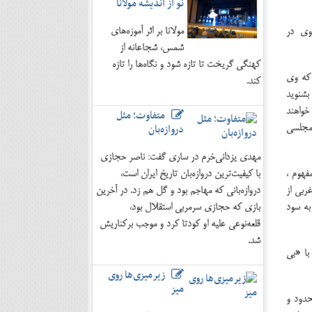
نو از اندیشه مولانا
مولانا بر اثر آموزه‌های
 طبیعی بود که در نظر وی در
شمس، شجاعانه از
کهنگی گریخت تا تازه شود و نگاه‌ها را تازه
 که وی
کند.
بشنوید
خواهند
متفاوت؛ مثل
دروازه‌بان
مجلسی
مهدی یزدانی‌خرم در ساری گفت: ناصر حجازی
فهوم ،
با کیفیت‌ترین دروازه‌بان تاریخ ایران است،
ربی از
دروازه‌بانی که مهاجم بود و گل هم زد. در آخرین
به سود
بازی که حجازی سرمربی استقلال بود،
قلعه‌نوعی علیه او کودتا کرد و موجب برکناریش
شد.
با «بی
زیرمیزی‌ها روی
میز
حدود و