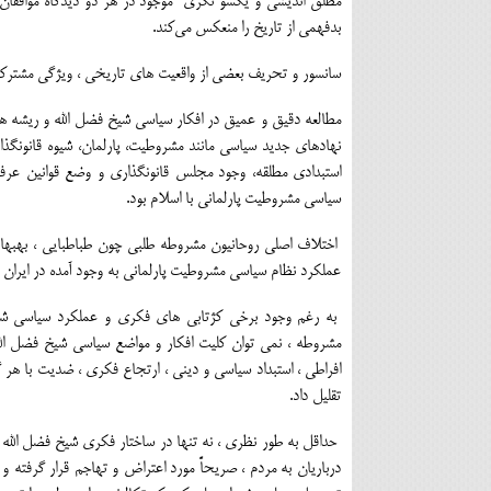
مطلق اندیشی و یکسو نگری موجود در هر دو دیدگاه موافقان
بدفهمی از تاریخ را منعکس ﻣﻰکند.
سانسور و تحریف بعضی از واقعیت های تاریخی ، ویژگی مشترکی ا
مطالعه دقیق و عمیق در افکار سیاسی شیخ فضل الله و ریشه ه
نهادهای جدید سیاسی مانند مشروطیت، پارلمان، شیوه قانونگ
استبدادی مطلقه، وجود مجلس قانونگذاری و وضع قوانین عرفی
سیاسی مشروطیت پارلمانی با اسلام بود.
اختلاف اصلی روحانیون مشروطه طلبی چون طباطبایی ، بهبهانی 
عملکرد نظام سیاسی مشروطیت پارلمانی به وجود آمده در ایران 
به رغم وجود برخی کژتابی های فکری و عملکرد سیاسی شیخ 
مشروطه ، نمی توان کلیت افکار و مواضع سیاسی شیخ فضل الل
افراطی ، استبداد سیاسی و دینی ، ارتجاع فکری ، ضدیت با ه
تقلیل داد.
حداقل به طور نظری ، نه تنها در ساختار فکری شیخ فضل الله 
درباریان به مردم ، صریحاً مورد اعتراض و تهاجم قرار گرفته 