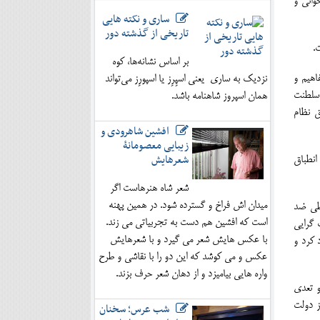
وانی و
ساری و نکته هایی
تاریخی از گذشته دور
.
بر اساس نشانه‌ها، کوه
اهیم و
نزدیک به ساری یعنی اسپِرِز یا اسپورِز می‌تواند
 سلطنت
همان اسپروز شاهنامه باشد.
ق نظام
افشین شاهرودی و
زیبایی معصومانۀ
شعرهایش
انطباق
شعر شاه هنرهاست اگر
میدان اش فراخ و گسترده شود. در همین پهنه
اطی ضد
است که افشین هم دست به تجربیاتی می زند.
 گرایی
با عکس هایش شعر می گیرد و با شعرهایش
 کرد و
عکس و می کوشد که این دو را با نقاشی و طرح
واره هایی بیامیزد و از دهان شعر حرف بزند.
و تعدی
ز دولت
شب عرس؛ سخنان