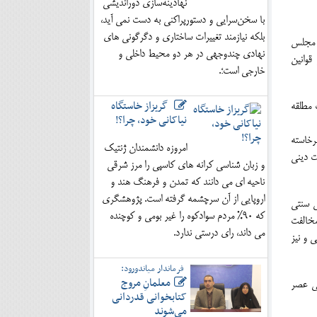
نهادینه‌سازی دوراندیشی
با سخن‌سرایی و دستورپراکنی به دست نمی آید،
بلکه نیازمند تغییرات ساختاری و دگرگونی های
ه مجلس
نهادی چندوجهی در هر دو محیط داخلی و
قوانین
خارجی است؛.
گریزاز خاستگاه
 مطلقه
نیاکانی خود، چرا؟!
رخاسته
امروزه دانشمندان ژنتیک
ت دینی
و زبان شناسی کرانه های کاسپی را مرز شرقی
ناحیه ای می دانند که تمدن و فرهنگ هند و
اروپایی از آن سرچشمه گرفته است. پژوهشگری
ی سنتی
که 90% مردم سوادکوه را غیر بومی و کوچنده
مخالفت
می داند، رای درستی ندارد.
 و نیز
فرماندار میاندورود:
معلمانِ مروج
سی عصر
کتابخوانی قدردانی
می‌شوند