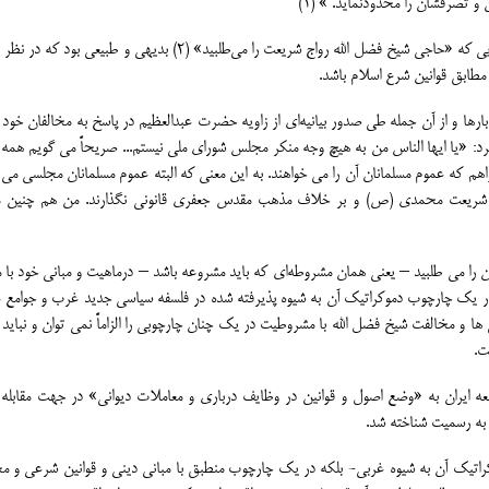
 تصرفشان را محدودنماید. » (1)
البته همانگونه که کسروی نیز به درستی دریافته است ، از آنجایی که «حاجی شیخ فضل الله رواج شریعت را ﻣﻰطلبید» (2) بدیهی و
طابق قوانین شرع اسلام باشد.
ارها و از آن جمله طی صدور بیانیهﺍی از زاویه حضرت عبدالعظیم در پاسخ به مخالفان خود
: «یا ایها الناس من به هیچ وجه منکر مجلس شورای ملی نیستم... صریحاً می گویم همه 
هم که عموم مسلمانان آن را می خواهند. به این معنی که البته عموم مسلمانان مجلسی می 
ف شریعت محمدی (ص) و بر خلاف مذهب مقدس جعفری قانونی نگذارند. من هم چنین 
را می طلبید – یعنی همان مشروطهﺍی که باید مشروعه باشد – درماهیت و مبانی خود با م
ر یک چارچوب دموکراتیک آن به شیوه پذیرفته شده در فلسفه سیاسی جدید غرب و جوامع غ
ها و مخالفت شیخ فضل الله با مشروطیت در یک چنان چارچوبی را الزاماً نمی توان و نباید 
ت.
عه ایران به «وضع اصول و قوانین در وظایف درباری و معاملات دیوانی» در جهت مقابله 
کراتیک آن به شیوه غربی- بلکه در یک چارچوب منطبق با مبانی دینی و قوانین شرعی و م