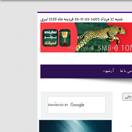
شنبه 17 مرداد 1405-0:43-
16 فردينه ماه 1538 تبری
س با ما
آرشیو
چاپی