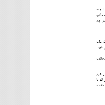
مشروعه
 حاکم،
هر چند
طه طلب
 خورد.
مخالفت
ی. شیخ
لله با
 داشت،