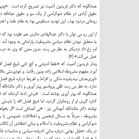
همانگونه که دکتر فریدون آدمیت نیز تصریح کرده است : «چنین
حقوق آزادی در نظام دموکراسی از یک سو و حقوق عبادالله د
روحانی مردود بود... این تهدید مستقیمی بود به مقام علما و اعتبا
از این رو می توان با دکتر عبدالهادی حائری هم عقیده بود ک
یا منطبق نبودن نظام سیاسی مشروطیت پارلمانی به وجود آمد ، 
امر رخ داد نزدیکتر به نظر می رسد. بدین معنی که وی به د
عمل ﻣﻰکند.» (7)
پندار فریدون آدمیت که «غلط اندیشی و کج تابی شیخ فضل الله
داوریﻫـای نیندیشیده متکی بر افراط و تفریط درباره شیخ فضل ا
ندارد. به نظر می رسد تلقی پروفسور پیتر آوری و دکتر ماشاءالله آ
همانگونه که پیتر آوری نوشته است : «برخی ادعا کردهﺍند که
نوشته دکتر ماشاءالله آجودانی نیز : «بی انصافی است اگر بخو
مشروطه ، صرفاً به مسائل شخصی و اختلافات خصوصی با بهب
دموکراسی و نظام مشروطیت با اسلام و مبانی اعتقادی آن انگشت نه
شیخ فضل الله نشان ﻣﻰدهد که وی یک روحانی متشرع و سنت گرای