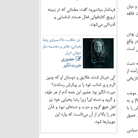
و میان
فرماندار میاندورود گفت: معلمانی که در زمینه
 فائقه
ترویج کتابخوانی فعال هستند شناسایی و
قدردانی می‌شوند.
ق بودن
در حکایت خاک‌سپاری رضا
ر واقع
یحیایی؛ نقاش و مجسمه ساز
ی است،
جهانی ایران
حضوری
به دست
حیرت‌انگیز
ود برآمده از
کِی خبردار شدند خلایق و دوستان او که چنین
تاریخی
گرم و پر شتاب خود را بر پیکرش رساندند؟
حیرت انگیز بود حضور این همه آدم از هر طیف
ع موجب
و گروه و دسته ای! زیرا رضا یحیایی خود نیز
کناره گیری او از روحانیان گردید، اما شیخ فضل الله را بایستی نماینده آن مکتب فکری دانست که حاکمیت را از خداوند می دانند و نه از مردم و شاه.» (9) و به
اهل هیچ گروه و حزب و دسته‌ای نبود و شأن
 را با
هنر را بالاتر از آن می‌دانست که وارد این
ض عمیق
جویبارها شود.
فکار و رفتار سیاسی