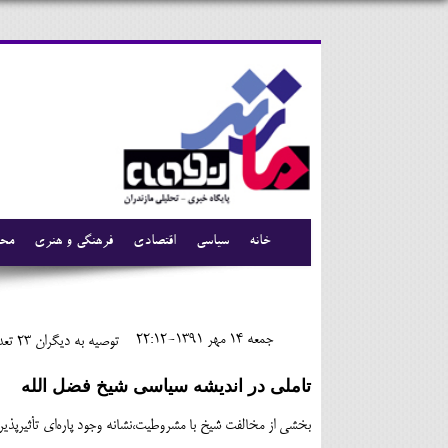
خانه
سیاسی
اقتصادی
فرهنگی و هنری
محی
جمعه 14 مهر 1391-22:12
توصیه به دیگران 23
تعدا
تاملی در اندیشه سیاسی شیخ فضل الله
بخشی از مخالفت شیخ با مشروطیت،نشانه وجود پارهﺍی تأثیرپذیری