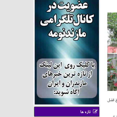
یخ فضل
تازه ها