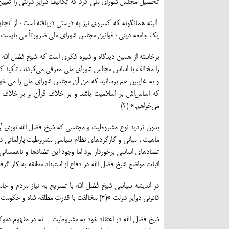
تحصیل مجلس شورای ملی کرد که تکالیف دوایر دولتی را تعیین و
یک جامعه دینی ، قوانین مجلس شورای ملی ضرورتاً می بایست م
برخاسته از همین دیدگاه و شیوه فکری است که شیخ فضل الله ب
را مخالف با اساس مجلس شورای ملی معرفی ﻣﻰکردند، تأکید کرد
و به غایبین هم برسانید که من آن مجلس شورای ملی را می خوا
که اساسﺍش بر اسلامیت باشد و بر خلاف قرآن و بر خلا
ﻣﻰخواهم.» (3)
بدون تردید نوع مشروطیت و مجلسی که شیخ فضل الله نوری آن 
ماهیت ، مبانی و کارکردهای نظام سیاسی مشروطیت پارلمانی د
تضادهای اساسی برخوردار بود اما وجود این تضادها و ناهمسانی 
اثبات مواضع شیخ فضل الله در دفاع از استبداد مطلقه به کار گرف
در اندیشه سیاسی شیخ فضل الله با تصریح به نیاز مردم و جام
قانونی دوایر دولت »(4) مخالفت با قدرت مطلقه شاه و حکومت به رسمیت شناخته شد.
شیخ فضل الله در اعتقاد خود به مشروطیت – نه در مفهوم دمو