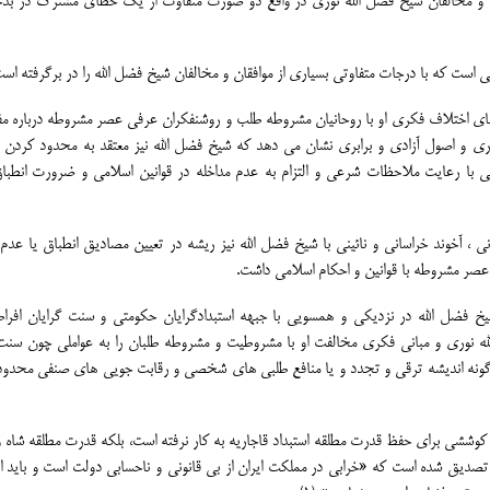
 و مخالفان شیخ فضل الله نوری در واقع دو صورت متفاوت از یک خطای مشترک در بدخ
ست که با درجات متفاوتی بسیاری از موافقان و مخالفان شیخ فضل الله را در برگرفته است
ای اختلاف فکری او با روحانیان مشروطه طلب و روشنفکران عرفی عصر مشروطه درباره مف
ذاری و اصول آزادی و برابری نشان می دهد که شیخ فضل الله نیز معتقد به محدود کردن
 با رعایت ملاحظات شرعی و التزام به عدم مداخله در قوانین اسلامی و ضرورت انطبا
، آخوند خراسانی و نائینی با شیخ فضل الله نیز ریشه در تعیین مصادیق انطباق یا عدم 
عصر مشروطه با قوانین و احکام اسلامی داشت.
فضل الله در نزدیکی و همسویی با جبهه استبدادگرایان حکومتی و سنت گرایان افر
ه نوری و مبانی فکری مخالفت او با مشروطیت و مشروطه طلبان را به عواملی چون سنت
ر گونه اندیشه ترقی و تجدد و یا منافع طلبی های شخصی و رقابت جویی های صنفی محدود
کوششی برای حفظ قدرت مطلقه استبداد قاجاریه به کار نرفته است، بلکه قدرت مطلقه شاه 
و تصدیق شده است که «خرابی در مملکت ایران از بی قانونی و ناحسابی دولت است و باید ا