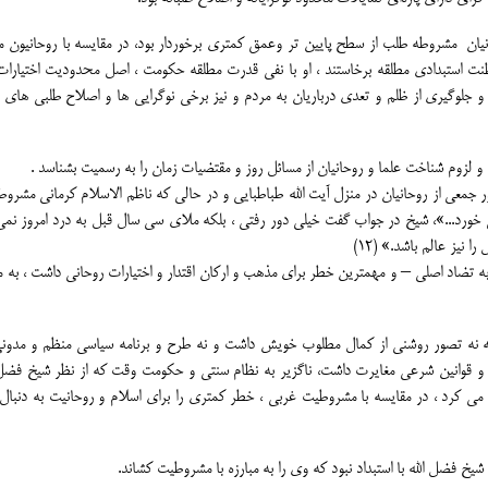
وحانیان مشروطه طلب از سطح پایین تر وعمق کمتری برخوردار بود، در مقایسه با روحانیون 
نت استبدادی مطلقه برخاستند ، او با نفی قدرت مطلقه حکومت ، اصل محدودیت اختیارات
لوگیری از ظلم و تعدی درباریان به مردم و نیز برخی نوگرایی ها و اصلاح طلبی های 
لزوم شناخت علما و روحانیان از مسائل روز و مقتضیات زمان را به رسمیت بشناسد .
ر جمعی از روحانیان در منزل آیت الله طباطبایی و در حالی که ناظم الاسلام کرمانی مشرو
 خورد...»، شیخ در جواب گفت خیلی دور رفتی ، بلکه ملای سی سال قبل به درد امروز نمی
 نیز عالم باشد.» (12)
ه تضاد اصلی – و مهمترین خطر برای مذهب و ارکان اقتدار و اختیارات روحانی داشت ، به 
ه نه تصور روشنی از کمال مطلوب خویش داشت و نه طرح و برنامه سیاسی منظم و مدون
 و قوانین شرعی مغایرت داشت، ناگزیر به نظام سنتی و حکومت وقت که از نظر شیخ فضل ا
ی کرد ، در مقایسه با مشروطیت غربی ، خطر کمتری را برای اسلام و روحانیت به دنبال
 شیخ فضل الله با استبداد نبود که وی را به مبارزه با مشروطیت کشاند.