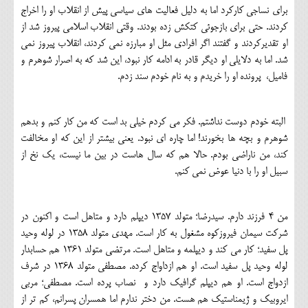
برای نساجی کارکرد اما به دلیل فعالیت های سیاسی پیش از انقلاب او را اخراج
کردند. حتی برای بازجوئی کتکش زده بودند. وقتی انقلاب اسلامی پیروز شد از
او تقدیرکردند و گفتند اگر افرادی مثل او مبارزه نمی کردند، انقلاب پیروز نمی
شد. اما به دلایلی او دیگر قادر به ادامه کار نبود، این شد که به اصرار شوهرم و
فامیل، پرونده او را خریدم و به نام خودم سند زدم.
البته خودم دوست نداشتم. فکر می کردم خیلی بد است که من کار کنم و بدهم
شوهرم و بچه ها بخورند! اما چاره ای نبود. یعنی بیشتر از این که او مخالفت
کند، من ناراضی بودم. حالا هم که سال هاست در بین ما نیست، یک نخ از
سبیل او را با دنیا عوض نمی کنم.
من 4 فرزند دارم. سیدرضا؛ متولد 1357 دیپلم دارد و متاهل است و اکنون در
شرکت سیمان فیروزکوه مشغول به کار است. مهدی متولد 1358 در لوله وحید
پل سفید؛ کار می کند و دیپلمه و متاهل است. مرتضی متولد 1361 هم حسابدار
لوله وحید پل سفید است. او هم ازداواج کرده. مصطفی متولد 1368 در شرف
ازدواج است. او هم دیپلم گرافیک دارد و نصاب پرده است. مصطفی؛ مربی
ایروبیک و ژیمناستیک هم هست. من دختر ندارم اما همسران پسرانم، کم تر از