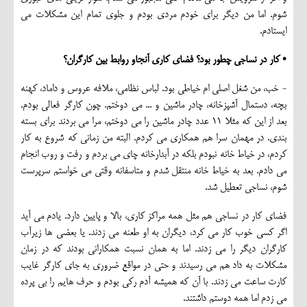
شوم. اما من دیگر برای خودم مردی بودم و جلوی تمام این مشکلات می
ایستادم.
• کار در نساجی چطور بود؟ فضای کاری آنجاو روابط بین کارگران؟
- خب، من شغل اصلی ام خیاطی بود. لباس نظامی، ملافه عروس و داماد، کهنه
بچه، دستمال آشپزخانه، چادر ماشین و ... می دوختم. چون کارگر فعالی بودم.
بعد از این که مثلا 11 عدد چادر ماشین را می دوختم، مرا می بردند برای بسته
بندی. در مهمان سرا هم همکاری می کردم. البته من زمانی که شروع به کار
کردم، در خیاط خانه نبودم بلکه در آبدارخانه چای می بردم و رفت و روب انجام
می دادم. بعد به خیاط خانه منتقل شدم و متاسفانه وقتی می خواستم سرپرست
شوم، نساجی تعطیل شد.
فضای کار در نساجی هم مثل همه مراکز کاری، بالا و پایین دارد. یادم می آید
اگر کسی خوب کار می کرد، دیگران به او طعنه می زدند. یا بعضی ها زیرآب
کارگران دیگر را می زدند. اما به همان نسبت همکارانی بودند که در زمان
مشکلات به داد هم می رسیدند و حتی در مواقع ضروری به جای کارگر غايب
کارت ساعت می زدند. با آن که همیشه آدم رکی بودم و حرف هایم را بی پرده
می زدم اما همه دوستم داشتند.