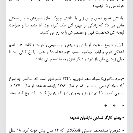
حرف می زد؛ فهمیدم.
راستش تصور دیدن چنین زنی را نداشتم. چروک های صورتش خبر از سختی
هایی می داد که زندگی بر چهره اش حک کرده بود. اما خنده ها و صراحت
لهجه اش شخصیت قوی و مصمم اش را به رخ می کشید.
قبل از شروع صحبت، از نامش پرسیدم و او صمیمی و دوستانه گفت: «من اسم
قشنگی دارم. برلیانم، جواهرم. اسمم «زمرد» است! و همین پاسخ کافی بود تا
خیلی زود یخ مان باز شود و دیگر نیازی به مقدمه چینی نباشد.
«زمرد طاهری» متولد دهم شهریور 1329 قائم شهر است که اصالتش به سرخ
آباد سواد کوه می رسد. او که در سال 1384 بازنشسته شده، از سال 1360 در
نساجی شماره 2 قائم شهر (رو به روی شهرک یثرب) کارش را شروع کرده بود.
* * *
• چطور کارگر نساجی مازندران شدید؟
- شوهرم؛ سیدمحمد حسینی قادیکلائی که 14 سال پیش فوت کرد. 18 سال