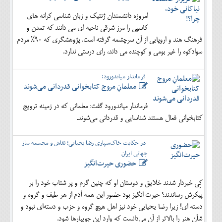
امروزه دانشمندان ژنتیک و زبان شناسی کرانه های
کاسپی را مرز شرقی ناحیه ای می دانند که تمدن و
فرهنگ هند و اروپایی از آن سرچشمه گرفته است. پژوهشگری که 90% مردم
سوادکوه را غیر بومی و کوچنده می داند، رای درستی ندارد.
فرماندار میاندورود:
معلمانِ مروج کتابخوانی قدردانی می‌شوند
فرماندار میاندورود گفت: معلمانی که در زمینه ترویج
کتابخوانی فعال هستند شناسایی و قدردانی می‌شوند.
در حکایت خاک‌سپاری رضا یحیایی؛ نقاش و مجسمه ساز
جهانی ایران
حضوری حیرت‌انگیز
کِی خبردار شدند خلایق و دوستان او که چنین گرم و پر شتاب خود را بر
پیکرش رساندند؟ حیرت انگیز بود حضور این همه آدم از هر طیف و گروه و
دسته ای! زیرا رضا یحیایی خود نیز اهل هیچ گروه و حزب و دسته‌ای نبود و
شأن هنر را بالاتر از آن می‌دانست که وارد این جویبارها شود.