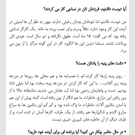
آیا دوست داشتید، فرزندان تان در نساجی کار می کردند؟
من دوست داشتم، اما خودشان چندان رغبتی ندارند. چون به نظر آن ها امنیتی در
آینده این کار وجود ندارد. مثلاً پسرم برای نصب پرده به خانه یک کارگر نساجی
رفته بود که می گفت؛ 18 ماه است حقوق نگرفته و دو سال است عیدی اش
پرداخت نشده. مسلما دیدن این ها انگیزه کار در این گونه مراکز را از بین می
برد.
• دشت های پنبه را یادتان هست؟
- روی پنبه زارها کار کرده ام، با همسایه ها و هم محلی ها. روزها در مزرعه
پنبه، زیر آفتاب... . با این که کار کردن در مزرعه پنبه سخت بود اما خیلی شاد
بودیم. دست و پاهایمان زخمی بود اما لب هامان می خندید. متاسفانه حالا با از
بین رفتن این مزارع، خاطرات ما هم انگار از بین رفته است. البته پیش از این هم
با آمدن ماشین آلات، خاطرات ما پاک شده بود و کم کم این ماشین ها به سراغ
مزارع گندم و شالیزارها هم رفتند. از یک طرف، کارها آسان تر شده است و از
طرف دیگر، از آن خاطره های شیرین خبری نیست.
• در حال حاضر چکار می کنید؟ آیا برنامه ای برای آینده خود دارید؟