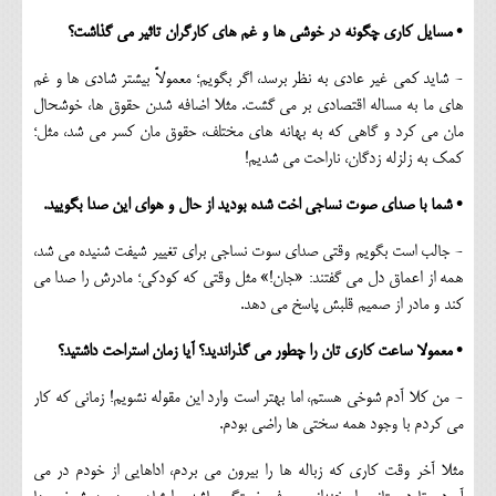
• مسایل کاری چگونه در خوشی ها و غم های کارگران تاثیر می گذاشت؟
- شاید کمی غیر عادی به نظر برسد، اگر بگویم؛ معمولاً بیشتر شادی ها و غم
های ما به مساله اقتصادی بر می گشت. مثلا اضافه شدن حقوق ها، خوشحال
مان می کرد و گاهی که به بهانه هاي مختلف، حقوق مان کسر می شد، مثل؛
کمک به زلزله زدگان، ناراحت می شدیم!
• شما با صدای صوت نساجی اخت شده بودید از حال و هوای این صدا بگویید.
- جالب است بگویم وقتی صدای سوت نساجی برای تغییر شیفت شنیده می شد،
همه از اعماق دل می گفتند: «جان!» مثل وقتی که کودکی؛ مادرش را صدا می
کند و مادر از صمیم قلبش پاسخ می دهد.
• معمولا ساعت کاری تان را چطور می گذراندید؟ آیا زمان استراحت داشتید؟
- من کلا آدم شوخی هستم، اما بهتر است وارد این مقوله نشویم! زمانی که کار
می کردم با وجود همه سختی ها راضی بودم.
مثلا آخر وقت کاری که زباله ها را بیرون می بردم، اداهایی از خودم در می