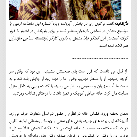
مازندنومه
:گفت و گوی زیر در بخش "پرونده ويژه"شماره اول ماهنامه ارمون با
موضوع بحران در نساجی مازندران،منتشر شده و برای بازپخش در اختیار ما قرار
گرفته است.در این گفتگو لیلا مشفق با بانوی کارگر بازنشسته نساجی مازندران
هم کلام شده است.
-----------------------
از قبل می دانست که قرار است پای صحبتش بنشینیم. این بود که وقتي سر
کوچه رسیدیم او را منتظر ديديم. وقتی ما را دید، زود از جایش بلند شد و به
سمت ما آمد. مهربان و صمیمی به نظر می رسید. با گشاده رویی به داخل منزل
هدایت مان کرد. خانه حیاطی کوچک و تمیز داشت با درختانی شاداب ومرتب.
همان لحظه ورود، فضای خانه در نظرم از حضور دو نسل متفاوت حرف می زد.
آشپزخانه اپن، پرده های جدید، پشتی های سنتی و چیدمان روستائی لوازم. تلفیق
دو دیدگاه مختلف به صمیمیت خانه قوت می داد. تکیه کلامش «بلا مِه دل»
بود و این را وقتی با خوشرویی و قربان صدقه رفتن های مادرانه با عروسش