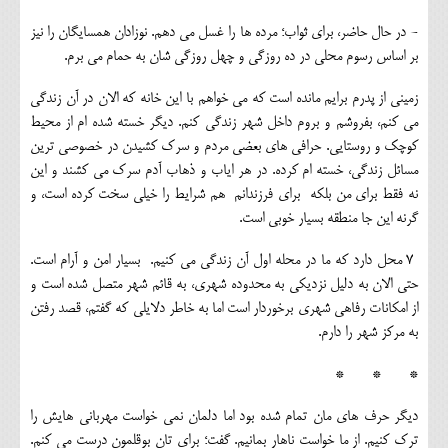
- در حال حاضر، برای ثواب؛ مرده ها را غسل می دهم. نوزادان همسایگان را نیز
بر اساس رسوم محلی در ده روزگی و چهل روزگی شان به حمام می برم.
زمینی از پدرم برایم مانده است که می خواهم با این خانه که الان در آن زندگی
می کنم، بفروشم و بروم داخل شهر زندگی کنم. دیگر خسته شده ام از محیط
کوچک و روستایی. حرافی های بعضی مردم و سرک کشیدن در خصوصی ترین
مسائل زندگی، خسته ام کرده. در هر ایاب و ذهاب آدم سرک می کشند و این
نه فقط برای من بلكه برای فرزندانم هم شرایط را خيلي سخت کرده است، و
گرنه این جا منطقه بسیار خوبی است.
7 محل دارد که ما در محله اول آن زندگی می کنیم. بسیار امن و آرام است.
حتی الان به دلیل نزدیکی به محدوده شهری، به قائم شهر متصل شده است و
از امکانات رفاهی شهری برخوردار است اما به خاطر دلایلی که گفتم، قصد رفتن
به مرکز شهر را دارم.
* * *
دیگر حرف های مان تمام شده بود اما دلمان نمی خواست مهربانی هایش را
ترک کنیم. از ما خواست ناهار بمانیم. گفت؛ برای تان بوقلمون درست می کنم.