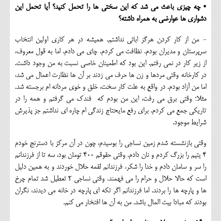
• چه چیزی باعث می شد که این سختی ها را تحمل کنید؟ آیا تحمل این
دشواری ها عوارضی به همراه داشته؟
- من از کار کردن هرگز ابائی نداشتم. همیشه در هر کاری اولین انتخاب
سرپرستان و مدیران بودم. نظافت می کردم. چای می دادم. اما به قول معروف،
از زیر کار در نمی رفتم. این بود که اطمینان خاصی نسبت به من وجود داشت.
در کارخانه وقتی مردها و زن ها حرف می زدند بر آن ها نظارت اعمال می شد،
اما من آزاد بودم. در واقع به علت کار سخت، خلق و خوی مردانه ام برجسته شد.
مثلا؛ وقتی برق می رفت، این من بودم که فندک می گرفتم و همه را در
تاریکی جمع می کردم. برای رفع مایحتاج زندگی ام چاره ای نداشتم جز پذیرش
شرایط موجود.
وقتی بازنشسته شدم زمین نساجی را بوسیدم، چون در آن مرکز با دسترنج خودم
4 یتیم را بزرگ کردم و نان دادم. وقتی حقوقم 400 تومان بود، سه تا از فرزندانم
را سر و سامان دادم و خدا را شکر، فرزندانم لقمه حلال خوردند و به همین دلیل
است که حالا حلال و حرام را می فهمند. وقتی نساجی 2 تعطیل شد تمام چرخ
ها و پارچه ها را بردند. اما فرزندانم اگر تکه ای پارچه در خانه می دیدند، نگران
بودند که مبادا بیت المال باشد. من به آن ها افتخار می کنم.