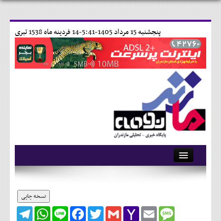
پنجشنبه 15 مرداد 1405-5:41-
14 فردينه ماه 1538 تبری
آرشیو
تماس با ما
نسخه چاپی
Telegram
WhatsApp
Line
Facebook
Twitter
Gmail
Yahoo
Email
Message
وبلاگ
Mail