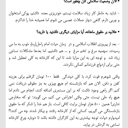
• الان وضعیت سلامتی تان چطور است؟
- شاید به خاطر کار زیاد، سلامت نیستم. خونریزی معده داشتم. پوکی استخوان
و چربی دارم. گاهی دچار حملات عصبی می شوم. اما همیشه خدا را شاکرم.
• علاوه بر حقوق ماهانه، آیا مزایای دیگری داشتید یا دارید؟
- بعد از پيروزي انقلاب اسلامي و در زمان حیات امام راحل(ره)، خوب به ما می
رسیدند. سهمیه مرغ و تخم مرغ و ... هم داشتیم. اما بعدها مشكلات نساجي
زياد شد و توجه ای به این مزایا نشد تا اين كه كارخانه به كلي تعطيل شد و
حتي برای ازدواج فرزندانم کمکی نکردند.
وقتی شوهرم فوت کرد، با کلی دوندگی فقط 100 تومان گرفتم برای هزینه
کفن و دفن. الان هم که بازنشسته ام هیچ چیزی به جز حقوقم دریافت نمی
کنم. اگر راهی وجود داشت که بر این مستمری اضافه کنند، انجام می دادم اما
هیچ راه حلی نیست. حتی وقتی اعتراض می کنم، می گویند؛ تو که مخارجی
نداری! همین 500 هزار تومان برایت کافی است. باز هم خدا را شكر كه ما حقوق
بازنشستگي مي گيريم. كساني كه از كارخانه رفتند و بيكار شدند چه مي كنند؟!
اميدوارم دولت توجه بيشتري به اين كارگران داشته باشد تا دوباره چرخ كارخانه
نساجي به گردش در بيايد.