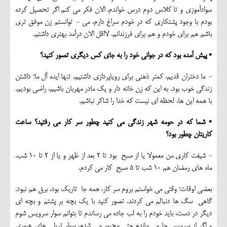
سوادآموزی و تا کلاس دوم درس خواندم. الان فکر می کنم اگر تحصیل کرده
بودم با وجود پشتکاری که در خودم سراغ دارم، می - توانستم زن موفق تری
باشم هم برای خودم و هم برای فرزندانم. لااقل الان درآمد بهتری داشتم.
• پیش آمده بود که در جوانی خود را به جای کس دیگری تصور کنید؟
- ما دختران قدیم، کمتر ذهنی برای رویاپردازی داشتیم. تنها ایده آل ما؛ داشتن
زندگی خوب بود. به این که زن خانه دار و یک مادر مهربان باشیم، راضی بودیم.
با همه این ها، لحظه ای نیست که خدا را شاکر نباشم.
• شما که در حومه شهر زندگی می کنید چطور سر کار می رفتید؟ ساعت
کاریتان چطور بود؟
- شیفت کاری من معمولا یا از صبح بود تا 2 بعد از ظهر و یا از 2 تا 10 شب.
ماه های رمضان هم 10 شب تا 5 صبح کار می کردم.
بعضی اوقات؛ وقتی می خواستم بروم سر کار، همه جا تاریک بود، برق هم نبود.
گاهی سگ ها دنبالم می کردند. تصور کنید با یک بچه بر پشتم و بچه ای
دیگر در دست، باید خودم را به لب جاده می رساندم تا بتوانم سوار سرویس شوم
و اگر از سرویس جا می ماندم حتی مجبور می شدم، سوار تریلی های عبوری