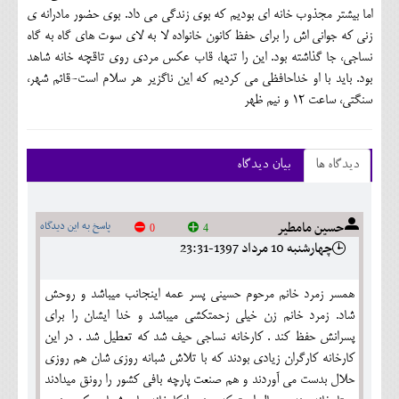
اما بیشتر مجذوب خانه ای بودیم که بوی زندگی می داد. بوی حضور مادرانه ی
زنی که جوانی اش را برای حفظ کانون خانواده لا به لای سوت های گاه به گاه
نساجی، جا گذاشته بود. این را تنها، قاب عکس مردی روی تاقچه خانه شاهد
بود. باید با او خداحافظی می کردیم كه این ناگزیر هر سلام است-قائم شهر،
سنگتی، ساعت 12 و نیم ظهر
دیدگاه ها
بیان دیدگاه
حسين مامطير
پاسخ به این دیدگاه
0
4
چهارشنبه 10 مرداد 1397-23:31
همسر زمرد خانم مرحوم حسيني پسر عمه اينجانب ميباشد و روحش
شاد. زمرد خانم زن خيلي زحمتكشي ميباشد و خدا ايشان را براي
پسرانش حفظ كند . كارخانه نساجي حيف شد كه تعطيل شد . در اين
كارخانه كارگران زيادي بودند كه با تلاش شبانه روزي شان هم روزي
حلال بدست مي آوردند و هم صنعت پارچه بافي كشور را رونق ميدادند