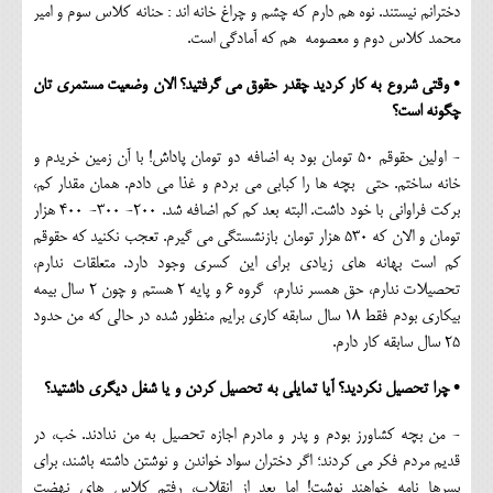
دخترانم نیستند. نوه هم دارم که چشم و چراغ خانه اند : حنانه کلاس سوم و امیر
محمد کلاس دوم و معصومه هم که آمادگی است.
• وقتی شروع به کار کردید چقدر حقوق می گرفتید؟ الان وضعیت مستمری تان
چگونه است؟
- اولین حقوقم 50 تومان بود به اضافه دو تومان پاداش! با آن زمین خریدم و
خانه ساختم. حتی بچه ها را کبابی می بردم و غذا می دادم. همان مقدار کم،
برکت فراوانی با خود داشت. البته بعد کم کم اضافه شد. 200- 300- 400 هزار
تومان و الان که 530 هزار تومان بازنشستگی می گیرم. تعجب نکنید که حقوقم
کم است بهانه های زیادی برای این کسری وجود دارد. متعلقات ندارم،
تحصیلات ندارم، حق همسر ندارم، گروه 6 و پایه 2 هستم و چون 2 سال بیمه
بیکاری بودم فقط 18 سال سابقه کاری برایم منظور شده در حالی که من حدود
25 سال سابقه کار دارم.
• چرا تحصیل نکردید؟ آیا تمایلی به تحصیل کردن و یا شغل دیگری داشتید؟
- من بچه کشاورز بودم و پدر و مادرم اجازه تحصیل به من ندادند. خب، در
قدیم مردم فکر می کردند؛ اگر دختران سواد خواندن و نوشتن داشته باشند، برای
پسرها نامه خواهند نوشت! اما بعد از انقلاب، رفتم کلاس های نهضت