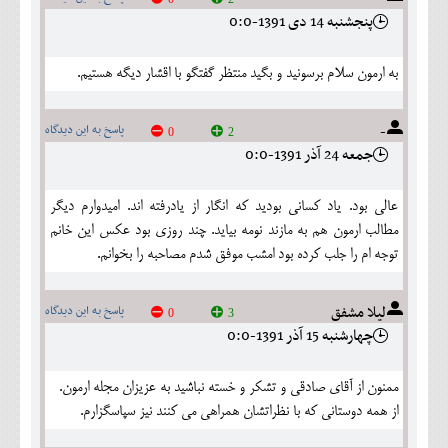
پنجشنبه 14 دی 1391-0:0
به ارمون سلام برسونید و بگید منتظر گفتگو با اقشار دیگه هستیم.
-
پاسخ به این دیدگاه
0
2
جمعه 24 آذر 1391-0:0
عالی بود. یاد کسانی بودید که انگار از یادرفته اند. امیدوارم دیگر
مطالب ارمون هم به مازند نومه بیاید. چند روزی بود عکس این خانم
توجه ام را جلب کرده بود امشب موفق شدم مصاحبه را بخوانم.
ليلا مشفق
پاسخ به این دیدگاه
0
3
چهارشنبه 15 آذر 1391-0:0
ممنون از آقاي صادقي و تشكر و خسته نباشيد به عزيزان مجله ارمون.
از همه دوستاني كه با نظراتشان همراهي مي كنند نيز سپاسگزارم.