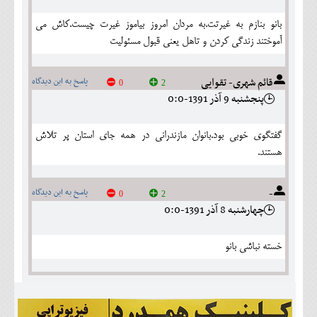
بانو بنازم به غیرتت.به مردان امروز بیاموز غیرت چیست.کاش می
آموختند زندگی کردن و تاهل یعنی قبول مسئولیت
قائم شهری- تقوایی
پاسخ به این دیدگاه
0
2
پنجشنبه 9 آذر 1391-0:0
گفتگوی خوبی بود.بانوان مازندرانی در همه جای استان پر تلاش
هستند.
-
پاسخ به این دیدگاه
0
2
چهارشنبه 8 آذر 1391-0:0
خسته نباشی بانو