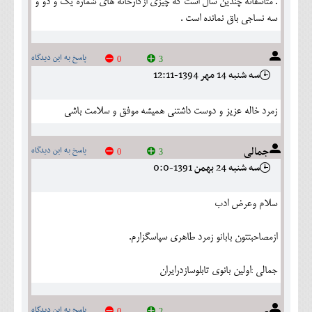
. متاسفانه چندين سال است كه چيزي ازكارخانه هاي شماره يك و دو و
سه نساجي باق نمانده است .
پاسخ به این دیدگاه
0
3
سه شنبه 14 مهر 1394-12:11
زمرد خاله عزیز و دوست داشتنی همیشه موفق و سلامت باشی
جمالی
پاسخ به این دیدگاه
0
3
سه شنبه 24 بهمن 1391-0:0
سلام وعرض ادب
ازمصاحبتتون بابانو زمرد طاهری سپاسگزارم.
جمالی :اولین بانوی تابلوسازدرایران
-
پاسخ به این دیدگاه
0
2