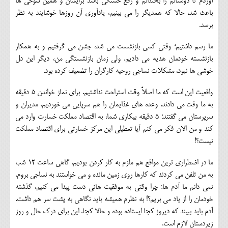
آوردم تا دوستانم را بخندانم و رفع خستگی باشد برایشان و همین شوخی ها
باعث شد، حالا که همدیگر را می بینیم، یادآوری آن روزها خوشایند به نظر
برسد.
ما رسم داشتیم؛ وقتی کسی بازنشست می شد، جشن می گرفتیم و به همکار
بازنشسته خودمان هدیه می دادیم. ولی زمان بازنشستگی من، دیگر این دل
خوشی ها نبود، مشکلات نساجی روحیه کارگران را تضعیف کرده بود.
واقعیت این است که ما اصلاً وقت استراحت نداشتیم. برای نماز خواندن 5 دقیقه
به ما وقت می دادند. وعده های غذایمان را هم سرپایی می خوردیم. مدیران و
سرپرستان می گفتند؛ 5 دقیقه بیکاری شما، به اقتصاد مملکت خسارت وارد می
کند و من الان فکر می کنم آیا تعطیلی این مرکز خسارتی برای اقتصاد مملکت
نیست؟!
ما در اضطراری ترین مواقع هم ملزم به کار کردن بودیم. گاهی ساعت 12 شب
به من تلفن می کردند که کارها روی زمین مانده و می خواستند به نساجی بروم.
نمی دانم ما آدم ها؛ چرا وقتی به موفقیت هائی دست پیدا می کنیم، گذشته
خودمان را از یاد می بریم؟! به نظرم همیشه باید نگاهی به پشت سر هم داشت.
آدم باید ببیند که دیروز کجا ایستاده بوده و حالا کجا. این برای درک حال و روز
زیردستان لازم است.