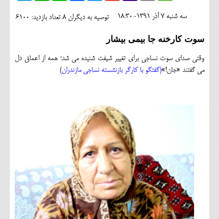
اجتماعی
سه شنبه 7 آذر 1391-18:30
توصیه به دیگران 8
تعداد بازدید: 6100
مهرورزان
سوت کارخنه جا بیمی بیشار
کلینیک
وقتی صدای سوت نساجی برای تغییر شیفت شنیده می شد؛ همه از اعماق دل
حقوقی
می گفتند «جان!»
(گفتگو با کارگر بازنشسته نساجی مازندران
)
محیط زیست و گردشگری
فرهنگی و هنری
اقتصادی
سیاسی
خانه