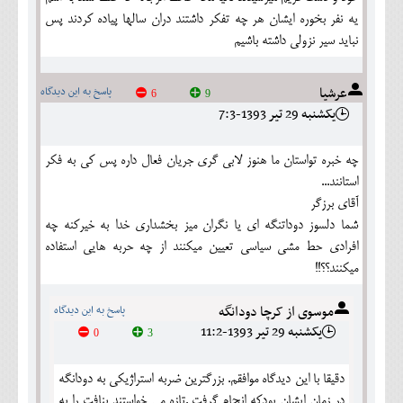
یه نفر بخوره ایشان هر چه تفکر داشتند دران سالها پیاده کردند پس
نباید سیر نزولی داشته باشیم
عرشيا
پاسخ به این دیدگاه
6
9
يکشنبه 29 تير 1393-7:3
چه خبره تواستان ما هنوز لابي گري جريان فعال داره پس كي به فكر
استانند...
آقاي برزگر
شما دلسوز دوداتنگه اي يا نگران ميز بخشداري خدا به خيركنه چه
افرادي حط مشي سياسي تعيين ميكنند از چه حربه هايي استفاده
ميكنند؟؟!!
موسوی از کرچا دودانگه
پاسخ به این دیدگاه
يکشنبه 29 تير 1393-11:2
0
3
دقیقا با این دیدگاه موافقم. بزرگترین ضربه استراژیکی به دودانگه
در زمان ایشان بودکه انجام گرفت .تازه می خواستند بنافت را به