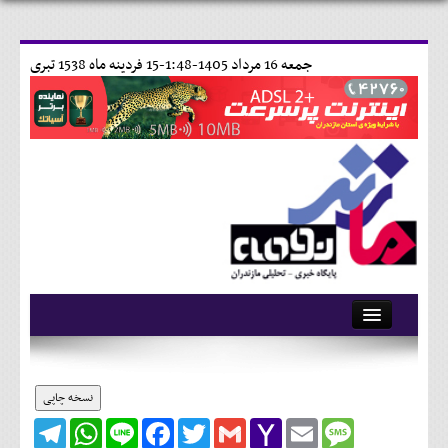
جمعه 16 مرداد 1405-1:48-
15 فردينه ماه 1538 تبری
آرشیو
تماس با ما
نسخه چاپی
Telegram
WhatsApp
Line
Facebook
Twitter
Gmail
Yahoo
Email
Message
وبلاگ
Mail