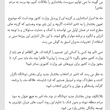
می گویند ما نمی توانیم سرپرست بخشداری را ملاقات کنیم، چه برسد به مردم
عادی!
ماه ها اصرار استانداری بر گزینه ای از پرسنل وزارت کشور بوده است که موضوع
تعیین بخشدار را به تاخیر انداخت. اگرچه بر این باور بوده وهستیم که گزینه های
مطرح شده در همان اوایل می توانستند با کمک و حمایت مسئولان و با توجه به
انرژی و انگیزه و برنامه موثرتر واقع شوند. با این حال اخباری این روزها مبنی بر
استفاده از تجربیات مدیران اسبق به گوش می رسد.
نمی دانم چه کسی یا کسانی این تصمیم را گرفته اند. علی الظاهر او هم باید از
وزارت کشور مجوز بگیرد تا این پست را بپذیرد! ظاهرا چند ماه باید صبر کرد تا
مجوز وزارت کشور برای نیروهای غیر وزارت کشوری صادر شود!
به نظر می رسد که تاخیر در انتخاب بخشدار جدید برای بخش دودانگه نگران
کننده و خطرناک بوده و امیدوار هستیم که فرد شایسته، علاقه مند، با برنامه،
کارآمد، پاسخگو و جوان و با انرژی انتخاب شود.
بلاتکلیف بودن بخشدار جدید دودانگه در چند ماه اخیر به هیچ عنوان به سود
مردم منطقه نبوده و بدون شک با تداوم این روند آسیب های جبران ناپذیری به
توسعه یافتگی بخش وارد می شود.