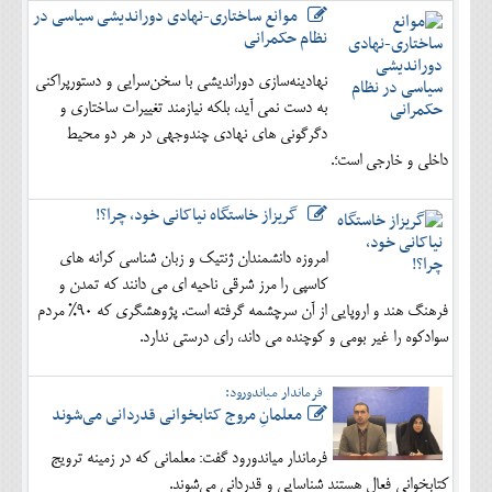
موانع ساختاری-نهادی دوراندیشی سیاسی در
نظام حکمرانی
نهادینه‌سازی دوراندیشی با سخن‌سرایی و دستورپراکنی
به دست نمی آید، بلکه نیازمند تغییرات ساختاری و
دگرگونی های نهادی چندوجهی در هر دو محیط
داخلی و خارجی است؛.
گریزاز خاستگاه نیاکانی خود، چرا؟!
امروزه دانشمندان ژنتیک و زبان شناسی کرانه های
کاسپی را مرز شرقی ناحیه ای می دانند که تمدن و
فرهنگ هند و اروپایی از آن سرچشمه گرفته است. پژوهشگری که 90% مردم
سوادکوه را غیر بومی و کوچنده می داند، رای درستی ندارد.
فرماندار میاندورود:
معلمانِ مروج کتابخوانی قدردانی می‌شوند
فرماندار میاندورود گفت: معلمانی که در زمینه ترویج
کتابخوانی فعال هستند شناسایی و قدردانی می‌شوند.