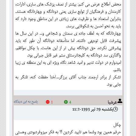
محض اطلاع عرض می کنم: بیشتر از نصف پزشک های ساری، ادارات،
کارمندان و فرهنگیان از توابع ساری یعنی دودانگه و چهاردانگه هستند.
بنابراین استعداد ها و ظرفیت های زیادی در این مناطق وجود دارد که
باید به نحو احسن به شکوفایی برسد.
چهاردانگه که به لطف جاده ی سمنان و شجاعی و... در این سال ها
پیشرفت قابل توجهی داشته. اما متأسفانه دودانگه آن طور که باید
پیشرفتی نکرده. حق دودانگه بیش تر از این هاست. با چکل موافقم.
واگذاری سد دودانگه به کلیجانرستاق ستم غیر قابل جبرانی بود.
امیدوارم در دولت تدبیر و امید شاهد نگاه ویژه ای به این منطقه ی زیبا
باشم.
تشکر از برادر ارجمند جناب آقای برزگر.../خدا حفظت کنه، تلنگر به
جایی بود.
عرشيا
پاسخ به این دیدگاه
1
4
يکشنبه 29 تير 1393-11:2
چكل
حرفم همين بود وشما هم تاييد كردين !؟ به فكر ميزوفردبودي وهستي