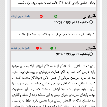
وبراي عباسي رايزني كردي ؟؟!! جالب شد نه هنوز زوده براي شما..
ساداتی
پاسخ به این دیدگاه
يکشنبه 29 تير 1393-10:59
اکر واقعا خبر درست باشه مردم خوب دودانگه باید خوشحال باشند
چکل
پاسخ به این دیدگاه
6
5
يکشنبه 29 تير 1393-9:14
بادرود جناب اقای برزگر تشکر از مقاله تذکر امیزتان اولا به اقای عرشیا
یاید عرض کنم شما به فکر عمارت شهرداری و پورسانتهای... باشید
بعد در مورد سرزمین مردانی از جنس چکل (دودانگه)صحبت کنید ...
شنید ها حاکی است که اقای مهندس عباسی میخواهند این مسولیت را
بپذیرند باید عرض کنم اولا ایشان به مدت 9سال در این مسئولیت
بودند وایشان ضررهای جبران ناپذیر به این منطقه زدند از جمله واگذاری
سد سلیمان تنگه به کلیجان رستاق دوما بخشی نگری فقط به روستای
خود و دشت فریم میرسیدند ثانیا مگه قحط الرجاله که فقط سند به اسم