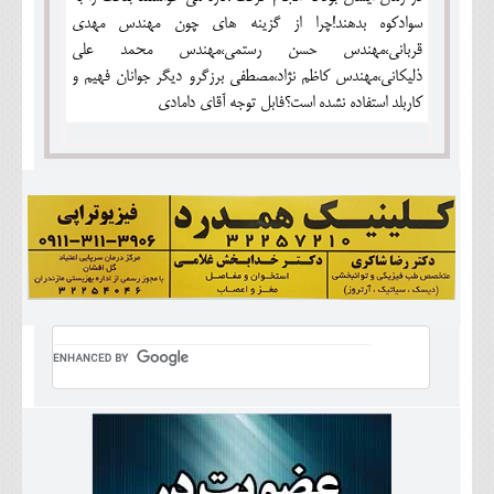
سوادکوه بدهند!چرا از گزینه های چون مهندس مهدی
قربانی،مهندس حسن رستمی،مهندس محمد علی
ذلیکانی،مهندس کاظم نژاد،مصطفی برزگرو دیگر جوانان فهیم و
کاربلد استفاده نشده است؟فابل توجه آقای دامادی