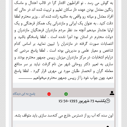
به گوش مي رسد . نو افراطيون اقتدار گرا در قالب اعتدال و ماسك
رنگين معتدل بودن عهده دار سكان تعليم و تربيت شده اند در حالي كه
افراد معتدل و ميانه رو واقعي به حاشيه رانده شده اند . وزير محترم لطفا
دقت كنيد . به عنوان يك ايراني و مازندراني يك همكار فرهنگي و يك
اوليا هشدار ميدهم آنچه مد نظر مردم مازندران فرهنگيان مازندران و
دولت محترم در استان بود اجرا نشده است . لطفا پاسخگو باشيد و
انتصابات صورت گرفته در مازندران را تبيين نماييد بر اساس كدام
شاخص و معيار علمي و مديريتي بوده است . لطفا پاسخ مردمي كه
درايام انتخابات در مركز مازندران ميزبان رييس جمهور محترم بودند و
ساري به تعبير دكتر روحاني شهر من نام گرفت نبايد بر سر منافع
معامله گران و انحصار طلبان مورد بي مهري قرار گيرد . لطفا پاسخ
دهيد چون جواب خود را از رييس جمهور محترم ميخواهيم ................
پاسخ به این دیدگاه
يکشنبه 23 شهريور 1393-15:56
اون سده كه اب رو از دسترس خارج مي كنه.سد سازي بايد متوقف بشه.