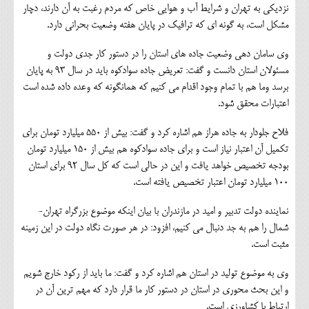
نزديكي به تهران و شرايط آب و هوايي خاص كه مردم رغبت به آن دارند، دچار
مشكل است، به گونه اي كه ترافيك در پايان هفته وضعيت بحراني دارد.
وي سامان دهي وضعيت جاده هاي استان را در دستور كار جدي دولت و
مسئولان استان دانست و گفت: تعریض جاده سوادكوه بايد در سال 93 به پايان
برسد وما هم با تمام وجود اقدام مي كنيم كه همانگونه كه وعده داده شده است
اعتبارات محقق شود.
فلاح جلودار به جاده هراز هم اشاره كرد و گفت: بيش از 550 ميليارد تومان براي
تكميل آن اعتبار نياز است و براي جاده سوادكوه هم بيش از 150 ميليارد تومان
بودجه تخصيص خواهد يافت و اين در حالي است كه كل سال 92 براي استان
100 ميليارد تومان اعتبار تخصيص يافته است.
نماينده دولت تدبير و اميد در مازندران با بيان اينكه موضوع بزرگراه تهران-
شمال را هم به جد دنبال مي كنيم، افزود: در هر صورت نگاه دولت در اين زمينه
مثبت است.
وي به موضوع توليد در استان هم اشاره كرد و گفت: ما بايد از ركود خارج شويم
و اين بحث محوري در استان در دستور كار ما قرار دارد كه مهم ترين آن در
ارتباط با كشاورزي است.