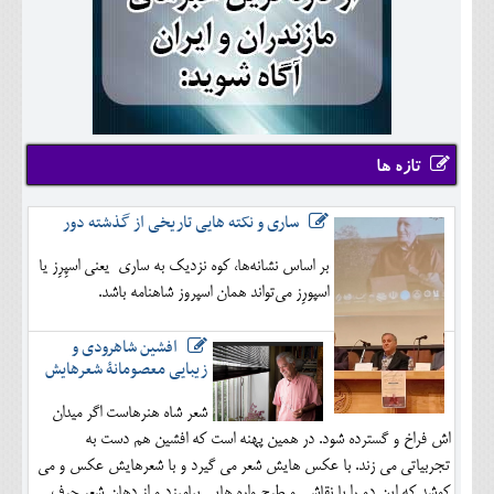
تازه ها
ساری و نکته هایی تاریخی از گذشته دور
بر اساس نشانه‌ها، کوه نزدیک به ساری یعنی اسپِرِز یا
اسپورِز می‌تواند همان اسپروز شاهنامه باشد.
افشین شاهرودی و
زیبایی معصومانۀ شعرهایش
شعر شاه هنرهاست اگر میدان
اش فراخ و گسترده شود. در همین پهنه است که افشین هم دست به
تجربیاتی می زند. با عکس هایش شعر می گیرد و با شعرهایش عکس و می
کوشد که این دو را با نقاشی و طرح واره هایی بیامیزد و از دهان شعر حرف