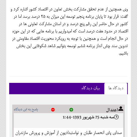
وي همچنين از عدم تحقق مشاركت بخش تعاون در اقتصاد كشور اشاره كرد و
گفت: قرار بود تا پايان برنامه پنجم توسعه اين ميزان به 25 درصد برسد اما در
كشور در حال حاضر اين رقم پنج درصد و در استان مشاركت تعاوني ها در
اقتصاد در حدود هفت درصد است كه اميدواريم با برنامه هايي كه در اين حوزه
در حال انجام است و همچنين با توجه به رويكرد محوريت اقتصاد مقاومتي در
تدوين سند چش انداز برنامه ششم توسعه بتوانيم شاهد شكوفايي اين بخش
باشيم.
دیدگاه ها
بیان دیدگاه
اعتدال
پاسخ به این دیدگاه
سه شنبه 25 شهريور 1393-1:44
صداي پاي انحصار طلبان و نواستبداديون از آموزش و پرورش مازندران