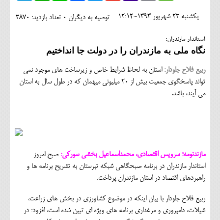
اجتماعی
يکشنبه 23 شهريور 1393-12:12
توصیه به دیگران 0
تعداد بازدید: 3870
مهرورزان
استاندار مازندران:
کلینیک
نگاه ملی به مازندران را در دولت جا انداختیم
حقوقی
ربیع فلاح جلودار:
استان به لحاظ شرايط خاص و زيرساخت هاي موجود نمي
تواند پاسخگوي جمعيت بيش از 20 ميليوني ميهمان كه در طول سال به استان
محیط زیست و گردشگری
مي آيند، باشد.
فرهنگی و هنری
اقتصادی
سیاسی
مازندنومه؛ سرویس اقتصادی، محمداسماعیل بخشی سورکی:
صبح امروز
استاندار مازندران در برنامه صبحگاهي شبكه تبرستان به تشريح برنامه ها و
خانه
راهبردهاي اقتصاد در استان مازندران پرداخت.
ربيع فلاح جلودار با بيان اينكه در موضوع كشاورزي در بخش هاي زراعت،
شيلات، دامپروري و مرغداري برنامه هاي ويژه اي تبين شده است، افزود: در