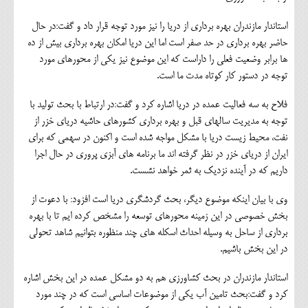
استاندار مازندران بهره برداري از دريا را نيز مورد توجه قرار داد و گفت:در حال
حاضر بهره برداري در حد صفر است اما اين دريا امكان بهره برداري بيش از ده
ها برابر وضعيت فعلي را داراست كه اين موضوع نيز يكي از محورهاي مورد
توجه در دستور كار كوتاه مدت ما است.
فلاح به سه فعاليت عمده در دريا اشاره كرد و گفت:در ارتباط با بحث توليد با
توجه به مديريت سالهاي قبل و بهره برداري كشورهاي حاشيه درياي خزر از
نفت، محيط زيست دريا با مشكل مواجه شده است و اكنون در سهمي كه براي
ايران از درياي خزر در نظر گرفته اند ما برنامه هاي آبزي پروري در حال اجرا
داريم كه در آينده نزديك به ثمر خواهد نشست.
وي با بيان اينكه موضوع ديگر، بحث گردشگري دريا است افزود: با دعوت از
بخش خصوصي در اين زمينه محورهاي توسعه را مشخص كرده ايم تا با بهره
برداري از ساحل به وسيله احداث اسكله هاي چند منظوره بتوانيم شاهد تحولي
در اين بخش باشيم.
استاندار مازندران در بحث كشاورزي هم به دو مشكل عمده در اين بخش اشاره
كرد و گفت:بحث تامين آب يكي از موضوعات اساسي است كه در چند مورد