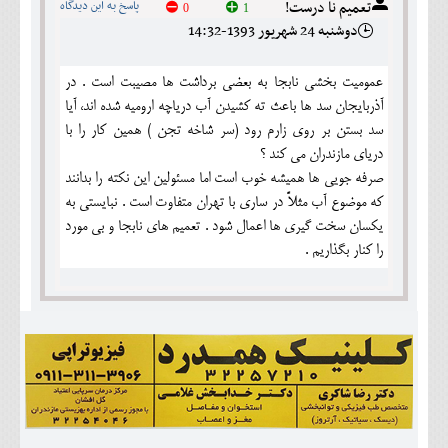
تعمیم نا درست!
پاسخ به این دیدگاه
0
1
دوشنبه 24 شهريور 1393-14:32
عمومیت بخشی نابجا به بعضی برداشت ها مصیبت است . در
آذربایجان سد ها باعث ته کشیدن آب دریاچه ارومیه شده اند، آیا
سد بستن بر روی زارم رود (سر شاخه تجن ) همین کار را با
دریای مازندران می کند ؟
صرفه جویی ها همیشه خوب است اما مسئولین این نکته را بدانند
که موضوع آب مثلاً در ساری با تهران متفاوت است . نبایستی به
یکسان سخت گیری ها اعمال شود . تعمیم های نابجا و بی مورد
را کنار بگذاریم .