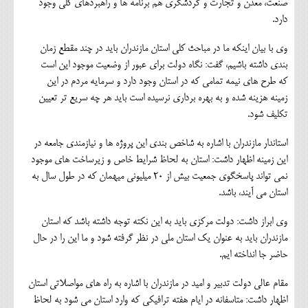
صنعت، معدن و تجارت و گردشگري هم برنامه ها و راهبردهاي كلي وجود
دارد.
وي با بيان اينكه ما در مباحث كلي استان مازندران بايد در چند مقطع زمان
بندي داشته باشيم، گفت: نگاه دولت براي عبور از وضعيت موجود اين است
كه طرح هاي نيمه تمامي كه در استان وجود دارد و سرمايه مردم در اين
زمينه هزينه شده و به بهره برداري نرسيده است بايد هر چه سريع تر تعيين
تكليف شود.
استاندار مازندران با اشاره به شاخص بندي اين پروژه ها و نيازمندي جامعه در
اين زمينه اظهار داشت: استان به لحاظ شرايط خاص و زيرساخت هاي موجود
نمي تواند پاسخگوي جمعيت بيش از 20 ميليوني ميهمان كه در طول سال به
استان مي آيند، باشد.
وي ابراز داشت: دولت مركزي بايد به اين نكته توجه داشته باشد كه استان
مازندران بايد به عنوان يك استان ملي در نظر گرفته شود و ما اين را در حال
حاضر جا انداخته ايم.
مقام عالي دولت تدبير و اميد در مازندران با اشاره به راه هاي مواصلاتي استان
اظهار داشت: متاسفانه در ايام هفته ترافيكي كه وارد استان مي شود به لحاظ