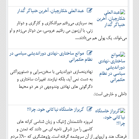
عبدالعلی شکارچیان، آخرین خنیاگر گُدار
بعد سربازی می‌رفتم میراشکاری و کارگری و دوتار
زنی. با ارزمون می رفتیم عروسی، من دوتار می‌زدم و او
می‌خواند. یک پولی هم می‌دادند....
موانع ساختاری-نهادی دوراندیشی سیاسی در
نظام حکمرانی
نهادینه‌سازی دوراندیشی با سخن‌سرایی و دستورپراکنی
به دست نمی آید، بلکه نیازمند تغییرات ساختاری و
دگرگونی های نهادی چندوجهی در هر دو محیط
داخلی و خارجی است؛.
گریزاز خاستگاه نیاکانی خود، چرا؟!
امروزه دانشمندان ژنتیک و زبان شناسی کرانه های
کاسپی را مرز شرقی ناحیه ای می دانند که تمدن و
فرهنگ هند و اروپایی از آن سرچشمه گرفته است. پژوهشگری که 90% مردم