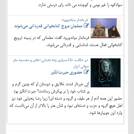
سوادکوه را غیر بومی و کوچنده می داند، رای درستی ندارد.
فرماندار میاندورود:
معلمانِ مروج کتابخوانی قدردانی می‌شوند
فرماندار میاندورود گفت: معلمانی که در زمینه ترویج
کتابخوانی فعال هستند شناسایی و قدردانی می‌شوند.
در حکایت خاک‌سپاری رضا یحیایی؛ نقاش و مجسمه ساز
جهانی ایران
حضوری حیرت‌انگیز
کِی خبردار شدند خلایق و دوستان او که چنین گرم و
پر شتاب خود را بر پیکرش رساندند؟ حیرت انگیز بود
حضور این همه آدم از هر طیف و گروه و دسته ای! زیرا رضا یحیایی خود نیز
اهل هیچ گروه و حزب و دسته‌ای نبود و شأن هنر را بالاتر از آن می‌دانست که
وارد این جویبارها شود.