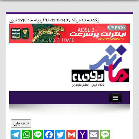
يکشنبه 18 مرداد 1405-12:6-
17 فردينه ماه 1538 تبری
آرشیو
تماس با ما
نسخه چاپی
Telegram
WhatsApp
Line
Facebook
Twitter
Gmail
Yahoo
Email
Message
وبلاگ
Mail