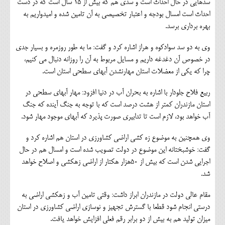
سدهايي در حال احداث است و سدي هم كه بيش از 15 سال است كه در دست
احداث است امسال بودجه و اعتبار تخصيصي به آن تامين شده و اميدواريم به
بهره برداري برسد.
وي به دو سد سوادكوه و هراز اشاره كرد و گفت: ما به طور روزمره و بسيار جدي
در خصوص آن دغدغه داريم و مسايل مربوط به آن را روزانه دنبال مي كنيم،
چرا كه يكي از معضلات استان مهارنشدن آبهاي سطحي استان است.
ربيع فلاح جلودار با اشاره به بحران آب در دنيا افزود: مهار آبهاي سطحي در
استان مازندران كمتر از هشت درصد است كه با توجه به جنگ آينده كه جنگ
آب خواهد بود، لازم است تا تدابيري صورت پذيرد كه آبهاي موجود مهار شود.
وي همچنين به موضوع زه كشي اراضي كشاورزي در استان هم اشاره كرد و
گفت: خوشبختانه اين موضوع در دولت تصويب شده است و امسال هم در حال
اجرايي شدن است كه بيش از 50هزار هكتار از اراضي زهكشي و اصلاح خواهد
شد.
مقام عالي دولت در مازندران ابراز داشت: وقتي تامين آب و زهكشي اراضي به
درستي انجام شود قطعا با گسترش تجهيز و نوسازي اراضي كشاورزي در استان
ميزان توليد هم به بيش از دو برابر رقم فعلي افزايش خواهد يافت.