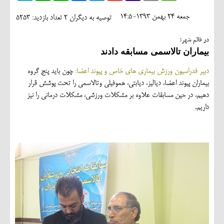
اجتماعی
جمعه 24 بهمن 1393-14:5
توصیه به دیگران 2
تعداد بازدید: 5253
مهرورزان
در قائم شهر؛
کلینیک
بیماران تالاسمی مسابقه دادند
حقوقی
دبیر فدراسیون ورزش بیماری های خاص و پیوند اعضا:
چون باید پنج گروه
بیماران پیوند اعضا، دیالیز، دیابتی، هموفیلی وتالاسمی را تحت پوشش قرار
محیط زیست و گردشگری
دهیم، در حین مسابقات علاوه بر مشکلات ورزشی، مشکلات درمانی را نیز
داریم.
فرهنگی و هنری
اقتصادی
سیاسی
خانه