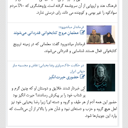
فرهنگ هند و اروپایی از آن سرچشمه گرفته است. پژوهشگری که 90% مردم
سوادکوه را غیر بومی و کوچنده می داند، رای درستی ندارد.
فرماندار میاندورود:
معلمانِ مروج کتابخوانی قدردانی می‌شوند
فرماندار میاندورود گفت: معلمانی که در زمینه ترویج
کتابخوانی فعال هستند شناسایی و قدردانی می‌شوند.
در حکایت خاک‌سپاری رضا یحیایی؛ نقاش و مجسمه ساز
جهانی ایران
حضوری حیرت‌انگیز
کِی خبردار شدند خلایق و دوستان او که چنین گرم و
پر شتاب خود را بر پیکرش رساندند؟ حیرت انگیز بود
حضور این همه آدم از هر طیف و گروه و دسته ای! زیرا رضا یحیایی خود نیز
اهل هیچ گروه و حزب و دسته‌ای نبود و شأن هنر را بالاتر از آن می‌دانست که
وارد این جویبارها شود.