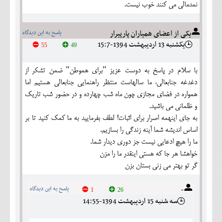
نمدمالی می کنند خوب نیست.
یکی از اعضای همیاران پارپیرار
پاسخ به این دیدگاه
يکشنبه 13 ارديبهشت 1394-15:7
55
49
با سلام در پاسخ به دوست عزیز "برای هموطن" ضمن تشکر از
دغدغه جنابعالی، ما سالهاست منتظر راهنمایی جنابعالی هستیم اما
همواره در فضای مجازی چون ماه شب چهارده و در حضور شب تاریک
و ظلمانی می باشید.
به جای اینهمه اصرار برای اثبات! لطف بفرمایید به ما کمک کنید تا بر
اساس اندیشه شما آینه زندگی را بسازیم.
ما را هیچ ادعایی نیست جز دوری دیدار شما.
خواهشا هر جا که هستی اینقدر ما را مزن
گر تو بهتر می زنی بستان بزن
-
پاسخ به این دیدگاه
1
26
سه شنبه 15 ارديبهشت 1394-14:55