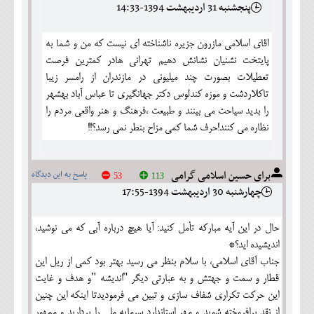
پنجشنبه 31 ارديبهشت 1394-14:33
اقای اسلامی مازرون جزیره ناشناخته ای نیست که من و شما به
پایتخت نشنیان نشانش دهیم تهرانی هادر کمترین فرصت
تعطیلات بصورت چند میلیونی در مازندران از رامسر زیبا
تاکلاردشت و موزه کندلوس دکتر جهانگیری تا عباس آباد بهشهر
را بدید سیاحت می بینند و طبیعت ،فرهنگ و هنر واقعی مردم را
نظاره می کنند!حرف شما کمی مزاح بنطر نمی رسد؟!!
برای حسین اسلامی گرامی
پاسخ به این دیدگاه
53
113
چهارشنبه 30 ارديبهشت 1394-17:55
حال در این آیه مبارکه تأمل کنید: آیا هیچ درباره آبی که می نوشید،
اندیشیده اید؟*
جناب آقای اسلامی، با سلام بنظر می رسید بهتر بود کمی از ریل این
قطار و سمت و جهتش و به عبارتی دیگر "اندیشه "و هدف و غایت
این حرکت تکراری شفاف سازی و تبین می فرمودیدتا اینکه این چنین
از نقد برافروخته شوید و مهر استاندارد سرمایه ملی را بردارید و ممهور