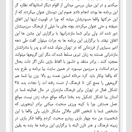
میکننم و در این میان بررسی میدانی از اقوام دیگر استانهاکه نظاره گر
این برنامه ها بودند انجام دادم عموم این دوستان عنوان میکردند که از
این حرکتها واقعا حسودیشان میشه که چرا در قومیت اینها این اتفاق
نمیفته و حتی عنوان میکردند بچه های ما خیلی از فرهنگ سرزمینشان
دور شده اند ولی برای شما مازندرانیها با برگزاری این جشن ها این
اتفاق نیفتد. با برگزاری این برنامه ها به جرات میتوان گفت طی دهه
اخیر بسیاری از فرزندانی که در تهران متولد شده اند و پدر یا مادرانشان
مازندرانی هستند به زبان تبری مسلط شده اند مگر این گروهها میتوانند
معجزه کنند . برادر منتقد و دلسوز با الفاظ بازی نکن اگر دلت بحال
مردم استانت و سرزمین میسوزه در همین سایت بیا برنامه و طرح بده
که واقعا چکار باید کرد مردانه استین همت رو بالا بزن بیا شما هم
گروههی را جمع کن تا فرهنگ از دست رفته ات را نجات بده. 35
تشکل فعال در تهران برای فرهنگ مازندران در حال فعالیته شما در
استان بیا تشکل تشکیل بده بخدا دیگه موقع حرف زدن نیست موقع
عمل هستش چرا با کینه ورزی صحبت میکنی برادر اینجوری که
مشخص شما با شخص اقای جلالی مشکل داری ولی واقعا با این
شخصیت من سه چهار باری رودرو صحبت کردم واقعا فکر بازی در
زمینه فرهنگ و هنر دارن البته با برگزاری این برنامه ها بنده به یقین