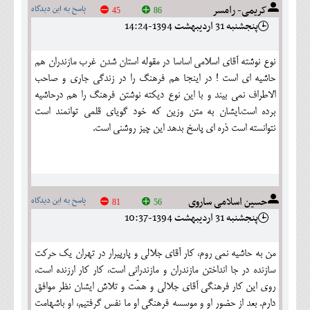
کریمی- رامسر
پاسخ به این دیدگاه
45
86
پنجشنبه 31 ارديبهشت 1394-14:24
نوع نوشته آقای اسلامی اساسا در مقوله استان شدن غرب مازندران هم
حاشیه ای است ! در اینجا هم فرهنگ را در زندگی جاری و صاحب
الاطراف نمی بیند و با این نوع دیکته نوشتن فرهنگ را هم درحاشیه
برده است.ایشان به متن وزین که خود گویای قلمی توانمند است
نتوانسته است ذره ای پاسخ بدهد این چیز روشنی است.
حسین اسلامی ساروی
پاسخ به این دیدگاه
81
56
پنجشنبه 31 ارديبهشت 1394-10:37
من به حاشیه نمی روم، کار آقای جلالی و پارپیرار در تهران یک حرکت
سازنده در جا انداختن مازندران و مازندرانی است، کار کار ارزنده است،
روی این کار فرهنگی آقای جلالی و همّت و تلاش ایشان نظر موافق
دارم. بعد از حضور او و موسسه فرهنگی او ما نفس گرفتیم، او باشهامت