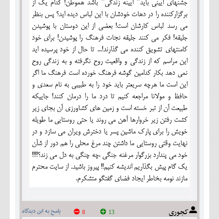
جشنهای آیینی باید" آیینه زندگی" باشد هموطن! کدام یک از
برگزارکننده را در دهات خودشان با این لباس دیده اید؟ پس بنظر
می رسد لباس کارشان است! بعضی از این دوستان با پوشیدن
جلیقه! فکر می کنند جلیقه نجات فرهنگ را پوشیدن! برای خود
کامنتهای تشویق کننده می گذارند!... تا حال از خود پرسیده اید
این مراسم که از زندگی و واقعیت روح نگرفته و به زندگی روح
نمی دهد بکار کدامین گوشه فرهنگ خورده است فرهنگ ما اگر
این است ما هرچه سریعتر باید خود را به طبیبی به نام سعدی و
حافظ و مولانا مراجعه کنیم تا درد ما را درمان کنند! جاییکه
طبیعت آن از تبر خسته است و زمین های کشاورزی آن بجای زیر
کشت رفتن زیر خروارها آهن می روند یا حتی روستایی ما طویله
خویش را برای پارک ماشین پسر یا دخترش ویران می سازد و در
نهایت وقتی روستایی ما داشتن چند مرغ محلی را هم دور از شآن
خود می پندارد بزرگوار مرغنه جنگی ،چه چنگی به دل می زند؟!!!!
یک گام پیش بگذاریم اندیشه کنیم!! پیروز باشید. از سایت محترم
مازند نومه بخاطر ایجاد فضای گفتگو متشکرم.
کجوری
پاسخ به این دیدگاه
8
13