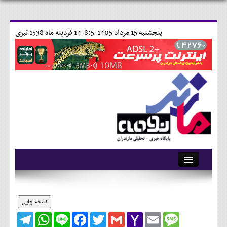
پنجشنبه 15 مرداد 1405-8:5-
14 فردينه ماه 1538 تبری
آرشیو
تماس با ما
نسخه چاپی
Telegram
WhatsApp
Line
Facebook
Twitter
Gmail
Yahoo
Email
Message
وبلاگ
Mail