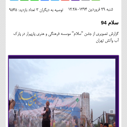
اجتماعی
شنبه 29 فروردين 1394-12:28
توصیه به دیگران 3
تعداد بازدید: 9545
مهرورزان
سلام 94
کلینیک
گزارش تصویری از جشن "سلام" موسسه فرهنگی و هنری پارپیرار در پارک
حقوقی
آب وآتش تهران
محیط زیست و گردشگری
فرهنگی و هنری
اقتصادی
سیاسی
خانه
›
‹