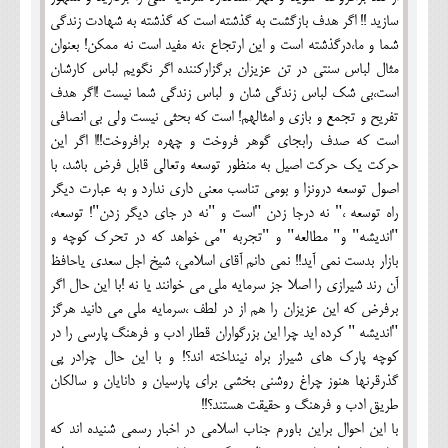
سازید !! اگر هدف بازگشت به گذشته است که گذشته به شهادت زندگی
شما و ما،درگذشته است و این ارتجاع ،نه مفید است نه ممکن! بعنوان
مثال لباس سنتی در تن عزیزان برگزارکننده اگر نگویم لباس کارشان
است،بی شک لباس زندگی شان و لباس زندگی شما نیست !اگر هدف
تفریح و تجمع و بازی و امثالهم! است که بحثی نیست ولی بی انصافی
است که صدف رابجای گوهر فروخت و چهره برافروخت!!ا اگر این
حرکت یک حرکت اصیل به منظور توسعه وتعالی قابل فرض باشد، با
اصول توسعه درونزا و بومی تناسب معنی داری ندارد و به عبارت دیگر
راه توسعه ،" نه درجا زدن "است و "نه در جای دیگر زدن"! توسعه،
"اندیشه" و" مطالعه" و "تجربه "می خواهد که در تحرک کوچه و
بازار بدست نمی آید!! نمی دانم آقای اسلامی، شیخ اجل سعدی یاحافظ
آن رند شیرازی را اصلا جز سرمایه ملی می خوانند یا نه !با این حال اگر
برفرض که این عزیزان را هم از در لطف ،سرمایه ملی می دانید هرگز
"اندیشه " کرده اید چرا این بزرگواران قطار ادب و فرهنگ پارسی را در
کوچه پارک های شیراز براه نینداخته اند؟! و با این حال چرادر پی
گذرقرنها هنوز چراغ روشنی بخشی برای پارسیان و دانایان و سالکان
طریق ادب و فرهنگ و حقیقت هستند؟!!
با این احوال براین باورم جناب اسلامی در اخبار رسمی شنیده اند که