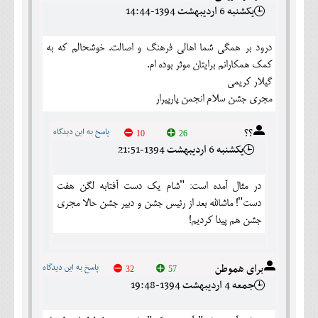
يکشنبه 6 ارديبهشت 1394-14:44
درود بر همگی شما اهالی فرهنگ و اصالت. خوشحالم که به
کمک همکارانم برایتان موثر بوده ام.
گیلار کریمی
مجری جشن سلام انجمن پارپیرار
؟؟
پاسخ به این دیدگاه
10
26
يکشنبه 6 ارديبهشت 1394-21:51
در مثال آمده است: "شام یک دست آفتابه لگن هفت
دست"! ماشالله بعد از رئیس جشن و دبیر جشن حالا مجری
جشن هم پیدا کردیم!
برای هموطن
پاسخ به این دیدگاه
32
57
جمعه 4 ارديبهشت 1394-19:48