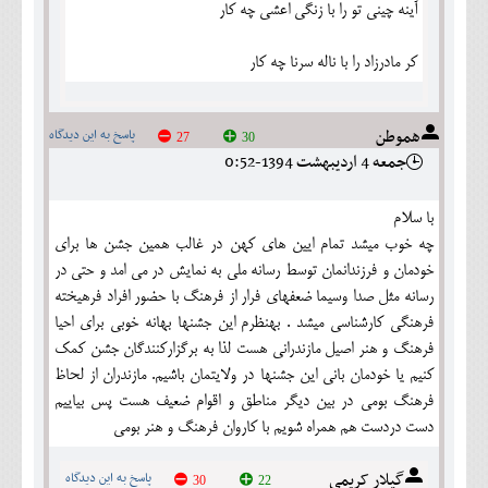
آینه چینی تو را با زنگی اعشی چه کار
کر مادرزاد را با ناله سرنا چه کار
هموطن
پاسخ به این دیدگاه
27
30
جمعه 4 ارديبهشت 1394-0:52
با سلام
چه خوب میشد تمام ایین های کهن در غالب همین جشن ها برای
خودمان و فرزندانمان توسط رسانه ملی به نمایش در می امد و حتی در
رسانه مثل صدا وسیما ضعفهای فرار از فرهنگ با حضور افراد فرهیخته
فرهنگی کارشناسی میشد . بهنظرم این جشنها بهانه خوبی برای احیا
فرهنگ و هنر اصیل مازندرانی هست لذا به برگزارکنندگان جشن کمک
کنیم یا خودمان بانی این جشنها در ولایتمان باشیم. مازندران از لحاظ
فرهنگ بومی در بین دیگر مناطق و اقوام ضعیف هست پس بیاییم
دست دردست هم همراه شویم با کاروان فرهنگ و هنر بومی
گیلار کریمی
پاسخ به این دیدگاه
30
22