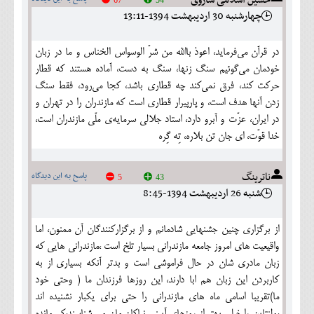
چهارشنبه 30 ارديبهشت 1394-13:11
در قرآن می‌فرماید، اعوذ باالله من شرّ الوسواس الخناس و ما در زبان
خودمان می‌گوئیم سنگ زنها، سنگ به دست، آماده هستند که قطار
حرکت کند، فرق نمی‌کند چه قطاری باشد، کجا می‌رود، فقط سنگ
زدن آنها هدف است، و پارپیرار قطاری است که مازندران را در تهران و
در ایران، عزّت و آبرو دارد، استاد جلالی سرمایه‌ی ملّی مازندران است،
خدا قوّت، ای جان تن بلاره، تِه گِره
ناترینگ
پاسخ به این دیدگاه
5
43
شنبه 26 ارديبهشت 1394-8:45
از برگزاری چنین جشنهایی شادمانم و از برگزارکنندگان آن ممنون، اما
واقیعیت های امروز جامعه مازندرانی بسیار تلخ است ،مازندرانی هایی که
زبان مادری شان در حال فراموشی است و بدتر آنکه بسیاری از به
کاربردن این زبان هم ابا دارند، این روزها فرزندان ما ( وحتی خود
ما)تقریبا اسامی ماه های مازندرانی را حتی برای یکبار نشنیده اند
،ولنتاین را خیلی بهتر از روزهای آیینی نیاکان مان می شناسند،کم مانده