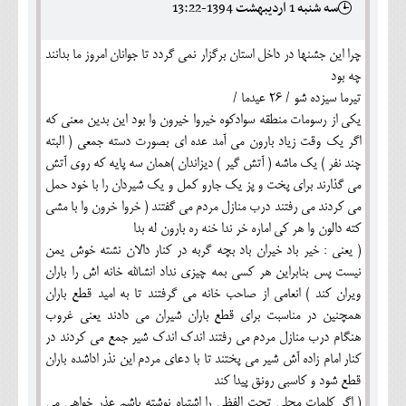
سه شنبه 1 ارديبهشت 1394-13:22
چرا این جشنها در داخل استان برگزار نمی گردد تا جوانان امروز ما بدانند
چه بود
تیرما سیزده شو / 26 عیدما /
یکی از رسومات منطقه سوادکوه خیروا خیرون وا بود این بدین معنی که
اگر یک وقت زیاد بارون می آمد عده ای بصورت دسته جمعی ( البته
چند نفر ) یک ماشه ( آتش گیر ) دیزاندان )همان سه پایه که روی آتش
می گذارند برای پخت و پز یک جارو کمل و یک شیردان را با خود حمل
می کردند می رفتند درب منازل مردم می گفتند ( خروا خرون وا با مشی
کته دالون وا هر کی اماره خر ندا خنه ره بارون له بدا
( یعنی : خیر باد خیران باد بچه گربه در کنار دالان نشته خوش یمن
نیست پس بنابراین هر کسی بمه چیزی نداد انشالله خانه اش را باران
ویران کند ) انعامی از صاحب خانه می گرفتند تا به امید قطع باران
همچنین در مناسبت برای قطع باران شیران می دادند یعنی غروب
هنگام درب منازل مردم می رفتند اندک اندک شیر جمع می کردند در
کنار امام زاده آش شیر می پختند تا با دعای مردم این نذر اداشده باران
قطع شود و کاسبی رونق پیدا کند
( اگر کلمات محلی تحت الفظی را اشتباه نوشته باشم عذر خواهی می