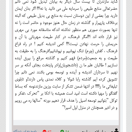
شاید مازندران تا بیست سال دیگر به بیابان تبدیل شود نمی دانم
حضرتعالی منابع طبیعی را سرمایه ملی می دانید یا نه؟!! اگر بدان ایمان
دارید چرا بعضی از این دوستان نسبت به منابع بی بدیل طبیعی که البته
برخلاف پارپیرار و گذشته در زمان حال هنوز موجود و حاضر است را نه
تنها بصورت صوری هم منظور نداشته اندکه متاسفانه مورد بی مهری
نیز قرار داده اند ؟!!مگر فرهنگ، در کنار طبیعت ،مهربانی با آن و
حریمش را حرمت نهادن نیست؟!! کمی اندیشه کنیم ! در راه فراخ
فرهنگ ، کفش (چرم) تنگ نپوشیم و نپوشانیم!فرهنگ را به حقیقت به
طبیعت و به جمعیت(مردم) فهم کنیم و گذشته مرقع را بیرق آینده
نسازیم ! طالبان علم ما ن (دانشجویان)رادر پایتخت بجای آنکه بر سر
نهیم تا سرداران اندیشه و آینده و توسعه بومی باشند نمی دانم چرا
تشویق کرده ایم گذشته رابا شولا و کلاه نمدی پاس دارند!و تابلوی
تبلیغاتی ما را!!!! در انتها ضمن تشکر از سایت وزین مازندنومه که بساط
گفتگو را مهیا داشته است امید است همیشه با اتکا بر "تحرک ،تفکر و
توکل "بتوانیم توسعه اصیل را هدف قرار دهیم ،ورنه "سالها ره می رویم
و در اخیر همچنان در منزل اول اسیر!"
حسین اسلامی ساروی
پاسخ به این دیدگاه
67
54