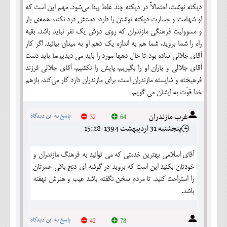
دیکته نوشت، احتمالاً در دیکته چند غلط پیدا می‌شود. مهم این است که
او شهامت و جسارت دیکته نوشتن را دارد، دستش درد نکند، همه‌ی بار
و مسوولیت فرهنگی مازندران که روی دوش یک نفر نباید باشد. بقیه
راه را شما بروید، شما هم به اندازه یک دهم او به میدان بیائید. اگر کار
آقای جلالی ساده بود تا حال دهها مورد را باید می دیدیم،ما باید دست
آقای جلالی و یاران او را بگیریم، پایش را نکشیم، آقای جلالی فرزند
فرهیخته و شایسته مازندران است، برای مازندران دارد کار می‌کند، بازهم
خدا قوّت به ایشان می گویم.
غرب مازندران
پاسخ به این دیدگاه
32
64
پنجشنبه 31 ارديبهشت 1394-15:28
آقای اسلامی بهترین خدمتی که می توانید به فرهنگ مازندران و
خودتان بکنید این است که بروید در گوشه ای دنج باقی عمرتان
را استراحت کنید. تا مردم سخن نگفته باشد عیب و هنرش نهفته
باشد.
پاسخ به این دیدگاه
42
78