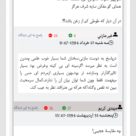
همای گو مفکن سایه شرف هرگز
در آن دیار که طوطی کم از زغن باشد!!!
غيرمازني
پاسخ به این دیدگاه
16
4
سه شنبه 12 خرداد 1394-9:47
درپاسخ به دوست مازني:سخنان شما بسيار خوب علمي ومدرن
است به نظر ميرسد اگرسينه اي بي كينه وغرض بود بسيار
تاثيرگذارتر وسازنده تر بود.چون بسياري ازمردم اي حس را
ميفهمند فقط چون شما توان بيان ان را ندارند.كمال سرمحبت
ببين نه نقص وگناه/كه هركه بي هنرافتد نظر به عيب كند.
مهدی کریم
پاسخ به این دیدگاه
56
37
پنجشنبه 31 ارديبهشت 1394-15:42
چه مقایسۀ عجیبی!