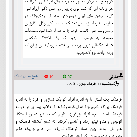
در پاسخ به برادر كه چرا به ورف چال ايراد نمي گيرند به
هر برنامه اي كه شما بوي پارپيرار رو حس نكني ايراد نمي
گيرند جشن هاي اييني درسوادكوه سه بار .زردكيجاك در
ساري .تيرماسيزه امل.تمشك سيف كتي.وگل گاوزبان
رامسرو..... حتي كامنت خوب يا بد هم از شما نبود مستندات
معلومه .به عرضم رسيديد كه يك اختلاف شخصي
شماست؟حالي درون پرده بسي فتنه ميرود/ تا ان زمان كه
پرده برافتد چهاكند.بدرود
مازنی
پاسخ به این دیدگاه
10
57
دوشنبه 11 خرداد 1394-22:6
فرهنگ یک استان را به اندازه افراد، کوچک نسازیم و افراد را به اندازه
فرهنگ بزرگ نکنیم چرا که اینکونه رفتارها از علائم بیماری در عرصه
فرهنگ است ، چه افراد بزرگواری داریم که نه درپیاده رو ایستگاه
انوبوس و مترو تینپو زدند و کاسبی کردند که شمع کاشانه فرهنگ و
هنر ملی بودند چون استاد فرهنگ شریف، نمی دانم جاییکه دکتر
منوچهر ستوده خاموش گویا نشسته است ....