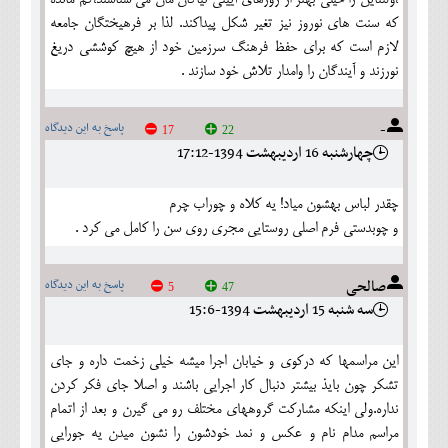
که سنت های نوروز نیز تغیر شکل پیداکند. لذا بر فرهیختگان جامعه
لازم است که برای حفظ فرهنگ سرزمین خود از هیچ کوششی دریغ
نورزند و آیندگان را وامدار تلاش خود سازند .
-
پاسخ به این دیدگاه
17
22
چهارشنبه 16 ارديبهشت 1394-17:12
چقدر لباس بهشون میاد! یه کلاه و چوراب چرم
و چوبدستی فرم اصلی روستایی مجری روی سن را کامل می کرد .
صالحی
پاسخ به این دیدگاه
5
47
سه شنبه 15 ارديبهشت 1394-15:6
این مراسمها که درکوی و خیابان اجرا میشه خیلی زخمت داره و جای
تشکر چون بایذ بیشتر دنبال کار اجرایی باشند و اصلا جای فکر کردن
نداره.ولی اینکه مشارکت گروههای مختلف رو می گیرن و بعد از اتمام
مراسم مدام نام و عکس و نمد خودشون را نشون میدن یه جورایی