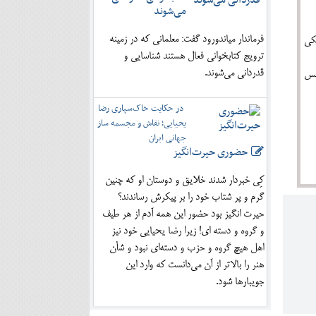
می‌شوند
فرماندار میاندورود گفت: معلمانی که در زمینه
یکی
ترویج کتابخوانی فعال هستند شناسایی و
قدردانی می‌شوند.
فس
در حکایت خاک‌سپاری رضا
یحیایی؛ نقاش و مجسمه ساز
جهانی ایران
حضوری حیرت‌انگیز
کِی خبردار شدند خلایق و دوستان او که چنین
گرم و پر شتاب خود را بر پیکرش رساندند؟
حیرت انگیز بود حضور این همه آدم از هر طیف
و گروه و دسته ای! زیرا رضا یحیایی خود نیز
اهل هیچ گروه و حزب و دسته‌ای نبود و شأن
هنر را بالاتر از آن می‌دانست که وارد این
جویبارها شود.