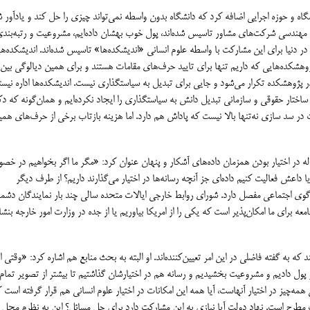
ه و حوزه اجرايي اضافه كرد كه دانشگاه بدون واسطه نمي‌تواند چيزي را حل كند و يادآور 
م مهندسي شركت‌هاي مشاور تاسيس شده‌اند، پول خوب بهشان داده‌ايم، مشروعيت و رتبه‌بند
 در دنيا براي اين مشاركت با واسطه علوم انساني «انديشكده‌ها» تاسيس شده‌اند. انديشكده‌ها ا
پژوهشكده‌هايي كه داريم تنها براي تاييد حرف‌هاي مقامات هستند و براي همين ديالوگي بي
پژوهشكده تكرار مي‌شود و جايي براي تبديل به سياستگذاري نيست. انديشكده‌ها اداره نيستن
 ساختار حقوقي و سازماني تبديل دانش به سياستگذاري را ايجاد نكرده‌ايم و همان‌گونه كه دك
در سد سازي نه‌تنها بالا نيست كه پاداش هم دارد. اما هزينه بازتاب برخي از حرف‌هاي هم
له در اختيار بودن همزمان داده‌هاي آشكار و پنهان عنوان كرد: «مگر ما اگر بخواهيم در خ
ش فعاليت كنيم داده‌اي جز آنچه رسانه‌ها در اختيار مي‌گذارند داريم؟ از طرف ديگر
گوي اجتماعي مفصل دارد. شوراي روابط خارجي ايالات متحده سالي چند بار نمايندگان دشمن
عه براي ما امكان‌پذير است كه يكي را از امريكا بياوريم يا از جده در وزارت امور خارجه بنشا
ه به گفته فاضلي در اين امر تعيين‌كننده‌اند. او البته به بحث منابع هم اشاره كرد: «وقتي از
 پول داديم و مشروعيت بخشيديم و رسانه هم در اختيارشان گذاشتيم تا بيشتر از تصوير تمام
 همه‌چيز در اختيار آنهاست، آيا همه اين امكانات در اختيار علوم انساني هم قرار گرفته است ك
ت مطرح است. نهاد دولت آيا نيازي به اين مشاركت دارد براي حل مسائل؟ اين به نظرم محل 