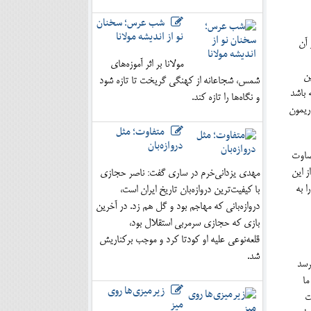
شب عرس؛ سخنان
نو از اندیشه مولانا
 آن
مولانا بر اثر آموزه‌های
ين
شمس، شجاعانه از کهنگی گریخت تا تازه شود
 باشد
و نگاه‌ها را تازه کند.
ريمون
متفاوت؛ مثل
دروازه‌بان
قضاوت
ز اين
مهدی یزدانی‌خرم در ساری گفت: ناصر حجازی
ا به
با کیفیت‌ترین دروازه‌بان تاریخ ایران است،
دروازه‌بانی که مهاجم بود و گل هم زد. در آخرین
بازی که حجازی سرمربی استقلال بود،
قلعه‌نوعی علیه او کودتا کرد و موجب برکناریش
شد.
رسد
ما
زیرمیزی‌ها روی
ت
میز