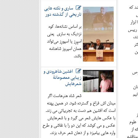
ساری و نکته هایی
شد كه
تاریخی از گذشته دور
ي
بزار
بر اساس نشانه‌ها، کوه
ن رييس
نزدیک به ساری یعنی
د،
اسپِرِز یا اسپورِز می‌تواند
تر
همان اسپروز شاهنامه
ين
باشد.
افشین شاهرودی و
صوص
زیبایی معصومانۀ
شعرهایش
ان
نيم
شعر شاه هنرهاست اگر
میدان اش فراخ و گسترده شود. در همین پهنه
است که افشین هم دست به تجربیاتی می زند.
با عکس هایش شعر می گیرد و با شعرهایش
 علوم
عکس و می کوشد که این دو را با نقاشی و طرح
ه از
واره هایی بیامیزد و از دهان شعر حرف بزند.
مناقشه