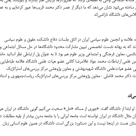
مساله اجتماعي وقتي به نقطه‌اي برسد كه طنزپردازها برايش طنز بسازند و بنويسند يعني به
 ساخته مي‌شود نشان مي‌دهد كه ما ديگر از عصر دكتر محمد قريب‌ها عبور كرده‌ايم و به ع
علامه و انجمن علوم سياسي ايران در اتاق جلسات دفاع دانشكده حقوق و علوم سياسي
دند كه به بهانه نشست تخصصي تبيين مشاركت محدود دانشگاه‌ها در حل مسائل اجتماعي و
شمي، معاون فرهنگي و اجتماعي وزير علوم هم بود تا به عنوان پل ارتباطي نظر اساتيد حاض
من علمي ارتباطات، محمد جواد غلامرضا كاشي عضو هيات علمي دانشگاه علامه طباطبايي،
لي عضو هيات‌علمي دانشگاه شهيدبهشتي و معاون پژوهشي مركز بررسي‌هاي استراتژيك
رات دکتر محمد فاضلي -معاون پژوهشي مركز بررسي‌هاي استراتژيك رياست‌جمهوري و استاد
او ابتدا از دانشگاه گفت: «جوري از مساله «حل» صحبت مي‌كنيم گويي دانشگاه در ايران هي
 مثال دانشگاه در ايران توانسته است جامعه ايراني را با جامعه مدرن بيشتر از بقيه مطابقت د
ستان هست در اينجا نيست و اين دستاورد بزرگي است. دانشگاه در همين علوم انساني زبان