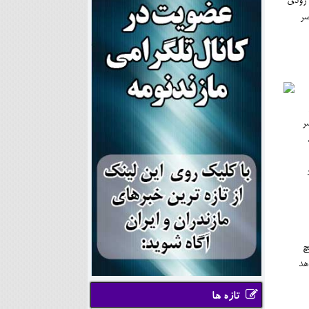
 زودي
صر
ر
چ
هد
تازه ها