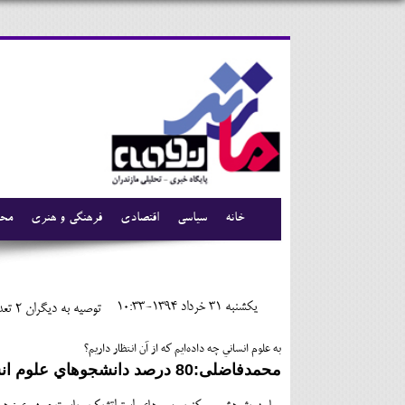
خانه
سیاسی
اقتصادی
فرهنگی و هنری
محی
يکشنبه 31 خرداد 1394-10:33
توصیه به دیگران 2
تعدا
به علوم انساني چه داده‌ايم كه از آن انتظار داريم؟
محمدفاضلی:80 درصد دانشجوهاي علوم انساني از كلاس‌هاي دانشگاه ناراضي‌اند