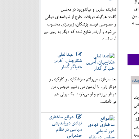
وم انساني از
اي
نماینده ساری و میاندورود در مجلس
. من
گفت: هرگونه دریافت خارج از تعرفه‌های دولتی
ست.»
و خصوصی توسط پزشکان، زیرمیزی محسوب
می‌شود و آن‌قدر شایع شده که دیگر به روی میز
آمده است.
عبدالعلی
شکارچیان، آخرین
خنیاگر گُدار
بعد سربازی می‌رفتم میراشکاری و کارگری و
دگاه
دوتار زنی. با ارزمون می رفتیم عروسی، من
دوتار می‌زدم و او می‌خواند. یک پولی هم
منت چند
می‌دادند....
انی
د ...خر
موانع ساختاری-
خر
نهادی دوراندیشی
ند,
سیاسی در نظام
حکمرانی
جیب