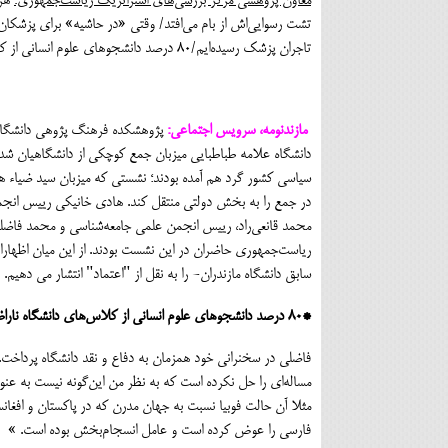
معاون پژوهشي مركز بررسي‌هاي استراتژيك رياست‌جمهوري:
هر 
تشت رسوايي‌اش از بام مي‌افتد/ وقتي «در حاشيه» براي پزشكان
تاجران پزشك رسيده‌ايم/٨٠ درصد دانشجوهاي علوم انساني از كلاس‌هاي دانشگاه ناراضي‌اند
مازندنومه، سرویس اجتماعی:
پژوهشكده فرهنگ پژوهي دانشگاه 
دانشگاه علامه طباطبايي ميزبان جمع كوچكي از دانشگاهيان ش
سياسي كشور گرد هم آمده بودند؛ نشستي كه ميزبان سيد ضياء ها
در جمع را به بخش دولتي منتقل كند. هادي خانيكي رييس انج
محمد قانعي‌راد، رييس انجمن علمي جامعه‌شناسي و محمد فاض
رياست‌جمهوري حاضران در اين نشست بودند.
از این میان اظها
سابق دانشگاه مازندران- را به نقل از "اعتماد" انتشار می دهیم.
*٨٠ درصد دانشجوهاي علوم انساني از كلاس‌هاي دانشگاه ناراضي‌اند
فاضلی در سخنراني خود همزمان به دفاع و نقد دانشگاه پرداخت. 
مساله‌اي را حل نكرده است كه به نظر من اين‌گونه نيست به عنوان
مثلا آن حالت فوبيا نسبت به جهان مدرن كه در پاكستان و افغان
فارسي را عوض كرده است و عامل انسجام‌بخش بوده است. »