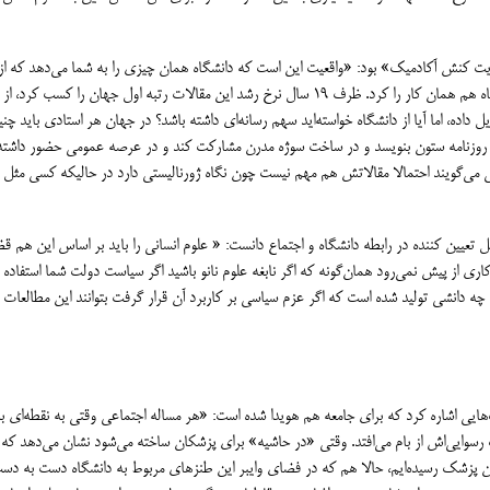
كنش آكادميك» بود: «واقعيت اين است كه دانشگاه همان چيزي را به شما مي‌دهد كه از
خواستيد. ما از دانشگاه خواستيم كه مقاله ISI توليد كند و دانشگاه هم همان كار را كرد. ظرف ١٩ سال نرخ رشد اين مقالات رتبه اول جهان را كسب كرد، از
اده، اما آيا از دانشگاه خواسته‌ايد سهم رسانه‌اي داشته باشد؟ در جهان هر استادي بايد چن
 در روزنامه ستون بنويسد و در ساخت سوژه مدرن مشاركت كند و در عرصه عمومي حضور داشته
رسي مي‌گويند احتمالا مقالاتش هم مهم نيست چون نگاه ژورناليستي دارد در حاليكه كسي مثل 
 تعيين كننده در رابطه دانشگاه و اجتماع دانست: « علوم انساني را بايد بر اساس اين هم 
اري از پيش نمي‌رود همان‌گونه كه اگر نابغه علوم نانو باشيد اگر سياست دولت شما استفاده ا
ه چه دانشي توليد شده است كه اگر عزم سياسي بر كاربرد آن قرار گرفت بتوانند اين مطالعات ر
ي اشاره كرد كه براي جامعه هم هويدا شده است: «هر مساله اجتماعي وقتي به نقطه‌اي ب
رسوايي‌اش از بام مي‌افتد. وقتي «در حاشيه» براي پزشكان ساخته مي‌شود نشان مي‌دهد كه 
ان پزشك رسيده‌ايم، حالا هم كه در فضاي وايبر اين طنزهاي مربوط به دانشگاه دست به دس