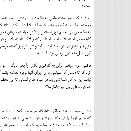
است.»
بحث ديگر عضو هيات علمي دانشگاه شهيد بهشتي بر سر «هدايت 
دانشگاه خروجي عظيم فوق‌ليسانس و دكترا خواستيد، بهتان تحويل د
كارنامه‌اي داشته باشد، اينجا استادي كه وبلاگ داشته باشد و
حتي نيم امتياز هم در بحث ارتقا ندارد و تازه در روز كميته بر
آرون سال‌ها ستون نويس بوده است.»
فاضلي عزم سياسي براي به كار‌گيري دانش را يكي ديگر از عوامل
كرد كه تا دستور كار سياسي براي اجراي آنها وجود نداشته باشد ك
نباشد اين به كار شما نمي‌آيد. در حوزه علوم انساني تا اين لحظ
عنوان راه‌حل روي ميز بگذارند؟»
فاضلي سپس در نقد عملكرد دانشگاه هم سخن گفت و به ضعف‌هاي
كه طنزپردازها برايش طنز بسازند و بنويسند يعني به زودي تشت 
ديگر از عصر دكتر محمد قريب‌ها عبور كرده‌ايم و به عصر تاجر