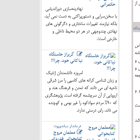
 از
نهادینه‌سازی دوراندیشی
با سخن‌سرایی و دستورپراکنی به دست نمی آید،
بلکه نیازمند تغییرات ساختاری و دگرگونی های
دگاه
نهادی چندوجهی در هر دو محیط داخلی و
خارجی است؛.
پاس
مه
گریزاز خاستگاه
نیاکانی خود، چرا؟!
ي و
 و
امروزه دانشمندان ژنتیک
عه
و زبان شناسی کرانه های کاسپی را مرز شرقی
ناحیه ای می دانند که تمدن و فرهنگ هند و
 و
اروپایی از آن سرچشمه گرفته است. پژوهشگری
که 90% مردم سوادکوه را غیر بومی و کوچنده
است
می داند، رای درستی ندارد.
شد
فرماندار میاندورود:
معلمانِ مروج
ن و
کتابخوانی قدردانی