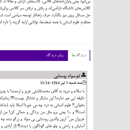
كلاس‌هاي دانشگاه ناراضي‌اند و رفتن و نرفتن سر كلاس براي‌شا
حل مسائل روي ميز بگذارد. حرف راهكار توسعه سياسي است شما
معتقدم علوم انساني با همه ضعف‌ها، توانايي ارايه گزينه را دا
دیدگاه ها
بیان دیدگاه
کم سواد روستایی
سه شنبه 2 تير 1394-13:34
دقیقه ایی هم ندارند! این بنایگر و نشانگر چیست؟!!! زمانیکه
است!!! و ...! یعنی برو مثل من بردگی و حمالی کن! من ا
عزیزان من٬ ازین والدین روستایی بی سواد و زرگو بند
آسایش و راحتی و چلو های گوناگون را دیدند!!! (از آزادی 