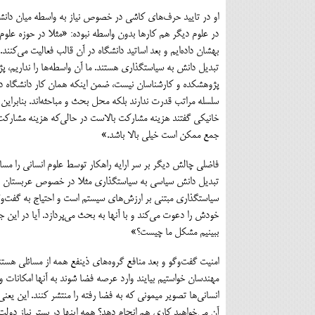
او در تاييد حرف‌هاي كاشي در خصوص نياز به واسطه ميان دانشگا
در علوم ديگر هم كارها بدون واسطه نبوده: «مثلا در حوزه علو
بهشان داده‌ايم و بعد اساتيد دانشگاه در آن قالب فعاليت مي‌كنند.
تبديل دانش به سياستگذاري هستند. ما آن واسطه‌ها را نداريم، 
پژوهشكده و كارشناسان نيست، ضمن اينكه همان كار دانشگاه در 
سلسله مراتب قدرت ندارند بلكه محل بحث و مباحثه‌اند. بنابراين
خانيكي گفتند هزينه مشاركت بالاست در حالي‌كه هزينه مشاركت 
جمع ممكن است خيلي بالا باشد.»
فاضلي چالش ديگر بر سر ارايه راهكار توسط علوم انساني را مسا
تبديل دانش سياسي به سياستگذاري مثلا در خصوص عربستان يا داع
سياستگذاري مبتني بر ارزش‌هاي سيستم است و احتياج به گفت‌و
خودش را دعوت مي‌كند و با آنها به بحث مي‌پردازد. آيا در اين جام
ببينيم مشكل ما چيست؟»
امنيت گفت‌وگو و بعد منافع گروه‌هاي ذينفع همه از مسائلي هستند ك
مهندسان خواستيم بيايند وارد عرصه فضا شوند به آنها امكانات و
انساني‌ها تصوير ميموني كه به فضا رفته را منتشر كنند. اين يعني
آن مي‌خواهيد كاري هم انجام دهد؟ همه اينها در بستر نياز دول