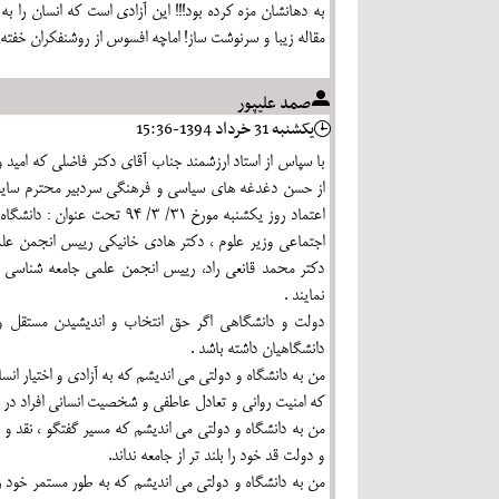
به دهانشان مزه کرده بود!!! این آزادی است که انسان را به
مقاله زیبا و سرنوشت ساز! اماچه افسوس از روشنفکران خفته و
صمد عليپور
يکشنبه 31 خرداد 1394-15:36
با سپاس از استاد ارزشمند جناب آقاي دكتر فاضلي كه اميد
از حسن دغدغه هاي سياسي و فرهنگي سردبير محترم سايت م
اعتماد روز يكشنبه مورخ 31/ 
اجتماعي وزير علوم ، دكتر هادي خانيكي رييس انجمن عل
دكتر محمد قانعي راد، رييس انجمن علمي جامعه شناسي ان
نمايند .
دولت و دانشگاهی اگر حق انتخاب و اندیشیدن مستقل و بی
دانشگاهیان داشته باشد .
من به دانشگاه و دولتی می اندیشم که به آزادی و اختیار ان
که امنیت روانی و تعادل عاطفی و شخصیت انسانی افراد در ام
من به دانشگاه و دولتی می اندیشم که مسیر گفتگو ، نقد
و دولت قد خود را بلند تر از جامعه نداند.
من به دانشگاه و دولتی می اندیشم که به طور مستمر خود را