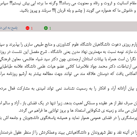
 مقام انسانیت و ثروت و رفاه و معنویت می رساند!!! وگرنه ما برده ایی بیش نیستم!!! سپاس
 خاموش ما که همواره می گویند ( چشم و بله قربان )!!! سربلند و پیروز باشید.
پاسخ به این دی
1
1
 وارم روزي دعوت دانشگاهيان دانشگاه علوم كشاورزي و منابع طبيعي ساري را بپذيرند و س
ازند نومه نسبت به مهمترين نهاد مدرن يعني دانشگاه . شرح مفصل اين نشست در روزنا
3/ 94 تحت عنوان : دانشگاه نگرا ن است همراه با بيانات استادان ارجمندي چون دكتر سيد ضياء هاشمي، معاون فرهنگ
مي ارتباطات، دكتر محمد جواد غلامرضا كاشي عضو هيات علمي دانشگاه علامه طباطبايي
عكاس يافت كه دوستان علاقه مند مي توانند جهت مطالعه بيشتر به آرشيو روزنامه مراج
ان آزادانه آراء و افکار را به رسمیت نشناسد نمی تواند امیدی به مشارکت فعال مردم
سان صرف نظر از هر عقیده و مسلکی اهمیت بدهد. زیرا تنها در یک فضای باز ، آزاد و سالم 
ان می ماند و زمینه ی شکوفایی استعداد ها و بروز توانایی ها فراهم می گردد.
 و پرسشگری را در فضای عمومی هموار نماید و همیشه پاسخگوی دانشجویان و جامعه اش با
 در آئینه نقد و نظر شهروندان و دانشگاهیانش ببیند وعملکردش را از منظر عقول خردمندا