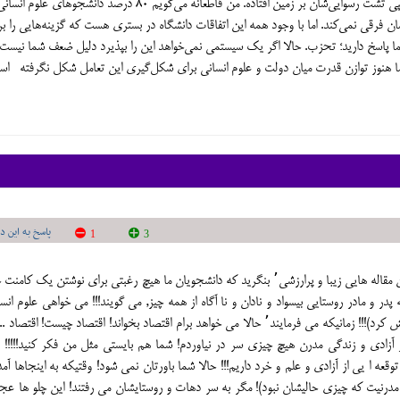
مي‌شود يعني پايان‌نامه‌هاي قلابي، كتاب‌هاي دزدي و مقالات كپي تشت رسوايي‌شان بر زمين افتاده. من قاطعانه مي‌گويم ٨٠ درصد دانشجوهاي عل
ن فرقي نمي‌كند. اما با وجود همه اين اتفاقات دانشگاه در بستري هست كه گزينه‌هايي را بر
 پاسخ داريد؛ تحزب. حالا اگر يك سيستمي نمي‌خواهد اين را بپذيرد دليل ضعف شما نيست
رد اما هنوز توازن قدرت ميان دولت و علوم انساني براي شكل‌گيري اين تعامل شكل نگرفته ا
پاسخ به این دی
1
3
با سلام و درود به آقای محمدفاضلی عزیز و ارجمند! با چنین مقاله هایی زیبا و پرارزشی٬ بنگرید که دانشجویان ما هیچ رغبتی برای نوشتن یک کا
 پدر و مادر روستایی بیسواد و نادان و نا آگاه از همه چیز, می گویند!!! می خواهی علوم انس
بخوانی؟! علوم انسانی به درد چه می خورد! اصلا باید (حذفش کرد)!!! زمانیکه می فرمایند٬ حالا می خواهد برام اقتصاد بخواند! اقتصاد چیست! اقتصا
ز آزادی و زندگی مدرن هیچ چیزی سر در نیاوردم! شما هم بایستی مثل من فکر کنید!!!!! آ
ه چه توقعه ا یی از آزادی و علم و خرد داریم!!! حالا شما باورتان نمی شود! وقتیکه به اینجاها آمد
و مدرنیت که چیزی حالیشان نبود)! مگر به سر دهات و روستایشان می رفتند! این چلو ها ع