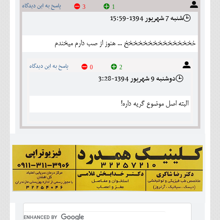
پاسخ به این دیدگاه
3
1
شنبه 7 شهريور 1394-15:59
خخخخخخخخخخخخخخخ ... هنوز از صب دارم ميخندم
پاسخ به این دیدگاه
0
2
دوشنبه 9 شهريور 1394-3:28
البته اصل موضوع گریه داره!