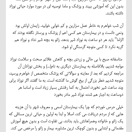
بدون این که آموزشی ببیند و پزشک و ماما توصیه ای در مورد موارد حیاتی نوزاد
داشته باشند.
آن شب خواهرم به خاطر عمل سزارین و کم خوابی خوابید. زایمان اولش بود
ونمي دانست و در بیمارستان هم کسی اعم از پزشک و پرستار نگفته بودند که
الزاما" باید هر دو ساعت به نوزاد شیر بدهد. زائو به بچه شیر نداد و نوزاد هم
گریه نکرد تا کسی متوجه گرسنگی او شود.
متاسفانه صبح با بی حالی و زردی بچه و کاهش علائم صحت و سلامت نوزاد
مواجه شدیم. بلافاصله به بیمارستان دیگری به نام(...) و بخش نوزادان آن
مراجعه کردیم که بعد از معاینه و سوالاتی که پزشک متخصص از خواهرم پرسید،
متوجه شدیم خطر بزرگی از بیخ گوش ما گذشته است. به ما گفتند اگر نوزاد برای
چند ساعت شیر نخورد، احتمال به کما رفتنش بسیار زیاد است و اساسا هر
دوساعت به اجبار هم شده، نوزاد شیر مادر بخورد
خیلی حرص خوردم که چرا یک بیمارستان اسمی و معروف شهر با آن هزینه
هایی که از مردم دریافت می کند، اصلا و ابدا به اولین و حیاتی ترین مسائلی که
یک زائو و خانواده وهمراهانش باید بدانند، بی تفاوت است و بدون هیچ آموزش
مقدماتی و ابتدایی و بدون کوچک ترین مشاوره، بیمار و زائو را مرخص می کند.