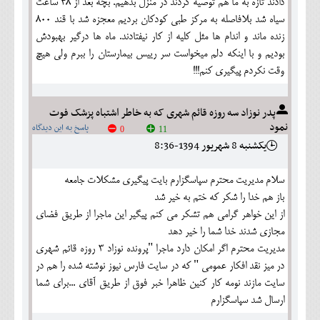
دادند تازه به ما هم توصیه کردند در منزل بدهیم. بچه بعد از 48 ساعت
سیاه شد بلافاصله به مرکز طبی کودکان بردیم معجزه شد با قند 800
زنده ماند و اندام ها مثل کلیه از کار نیفتادند. ماه ها درگیر بهبودش
بودیم و با اینکه دلم میخواست سر رییس بیمارستان را ببرم ولی هیچ
وقت نکردم پیگیری کنم!!!
پدر نوزاد سه روزه قائم شهری که به خاطر اشتباه پزشک فوت
نمود
پاسخ به این دیدگاه
0
11
يکشنبه 8 شهريور 1394-8:36
سلام مدیریت محترم سپاسگزارم بایت پیگیری مشکلات جامعه
باز هم خدا را شکر که ختم به خیر شد
از این خواهر گرامی هم تشکر می کنم پیگیر این ماجرا از طریق فضای
مجازی شدند خدا شما را خیر دهد
مدیریت محترم اگر امکان دارد ماجرا "پرونده نوزاد 3 روزه قائم شهری
در میز نقد افکار عمومی " که در سایت فارس نیوز نوشته شده را هم در
سایت مازند نومه کار کنین ظاهرا خبر فوق از طریق آقای ...برای شما
ارسال شد سپاسگزارم