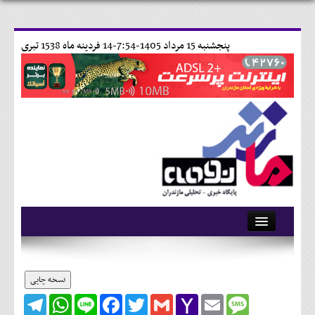
پنجشنبه 15 مرداد 1405-7:54-
14 فردينه ماه 1538 تبری
آرشیو
تماس با ما
نسخه چاپی
Telegram
WhatsApp
Line
Facebook
Twitter
Gmail
Yahoo
Email
Message
وبلاگ
Mail