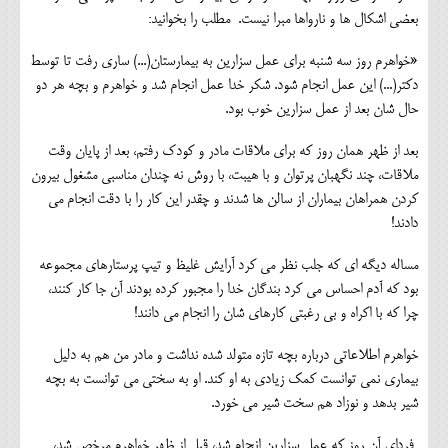
بعضی اشکال ها و نارواها مبرا نیست. مطلب را بخوانید:
«خواهرم روز سه شنبه برای عمل سزارین به بیمارستان(...) ساری رفت تا توسط
دکتر(...) این عمل انجام شود. شکر خدا عمل انجام شد و خواهرم و بچه هر دو
حال شان بعد از عمل سزارین خوب بود.
بعد از ظهر همان روز که برای ملاقات مادر و کودک رفتم، بعد از پایان وقت
ملاقات، چند نگهبان پرتوان و با هیبت، با روش نه چندان مناسبی مشغول بیرون
کردن همراهان بیماران از سالن ها شدند و چقدر این کار را با دقت انجام می
دادند!
مساله دیگه ای که جلب نظر می کرد آرایش غلیظ و تیپ پرستارهای مجموعه
بود که آدم احساس می کرد بندگان خدا را مجبور کرده بودند آن جا کار کنند،
چرا که با اکراه و بی رغبتی کارهای شان را انجام می دانند!
خواهرم اطلاعاتی درباره بچه تازه متولد شده نداشت و مادر من هم به دلیل
بیماری نمی توانست کمک زیادی به او کند. او به سختی می توانست به بچه
شیر بدهد و نوزاد هم سخت شیر می خورد.
فردای آن روز که عمل سزارین انجام شد، قبل از ظهر خواهرم مرخص شد،