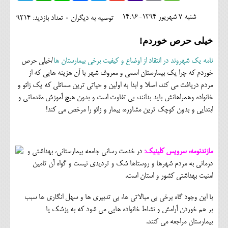
اجتماعی
شنبه 7 شهريور 1394-14:16
توصیه به دیگران 0
تعداد بازدید: 9214
مهرورزان
خیلی حرص خوردم!
کلینیک
نامه یک شهروند در انتقاد از اوضاع و کیفیت برخی بیمارستان ها
/خیلی حرص
حقوقی
خوردم که چرا یک بیمارستان اسمی و معروف شهر با آن هزینه هایی که از
مردم دریافت می کند، اصلا و ابدا به اولین و حیاتی ترین مسائلی که یک زائو و
محیط زیست و گردشگری
خانواده وهمراهانش باید بدانند، بی تفاوت است و بدون هیچ آموزش مقدماتی و
ابتدایی و بدون کوچک ترین مشاوره، بیمار و زائو را مرخص می کند!
فرهنگی و هنری
اقتصادی
مازندنومه، سرویس کلینیک:
در خدمت رسانی جامعه بیمارستانی، بهداشتی و
سیاسی
درمانی به مردم شهرها و روستاها شک و تردیدی نیست و گواه آن تامین
خانه
امنیت بهداشتی کشور و استان است.
با این وجود گاه برخی بی مبالاتی ها، بی تدبیری ها و سهل انگاری ها سبب
بر هم خوردن آرامش و نشاط خانواده هایی می شود که به پزشک یا
بیمارستان مراجعه می کنند.