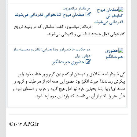
فرماندار میاندورود:
معلمانِ مروج کتابخوانی قدردانی می‌شوند
فرماندار میاندورود گفت: معلمانی که در زمینه ترویج
کتابخوانی فعال هستند شناسایی و قدردانی می‌شوند.
در حکایت خاک‌سپاری رضا یحیایی؛ نقاش و مجسمه ساز
جهانی ایران
حضوری حیرت‌انگیز
کِی خبردار شدند خلایق و دوستان او که چنین گرم و پر شتاب خود را بر
پیکرش رساندند؟ حیرت انگیز بود حضور این همه آدم از هر طیف و گروه و
دسته ای! زیرا رضا یحیایی خود نیز اهل هیچ گروه و حزب و دسته‌ای نبود و
شأن هنر را بالاتر از آن می‌دانست که وارد این جویبارها شود.
©2013 APG.ir