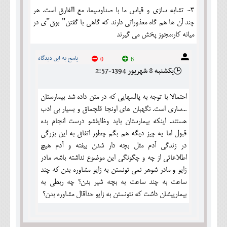
3- تشابه سازی و قیاس ما با صداوسیما، مع االفارق است. هر
چند آن ها هم گاه معذوراتی دارند که گاهی با گفتن" بوق"ی در
میانه کار،مجوز پخش می گیرند
پاسخ به این دیدگاه
0
6
يکشنبه 8 شهريور 1394-2:57
احتمالا با توجه به پالسهایی که در متن داده شد بیمارستان
...ساری است. نگهبان های اونجا قلچماق و بسیار بی ادب
هستند. اینکه بیمارستان باید وظایفشو درست انجام بده
قبول اما یه چیز دیگه هم بگم چطور اتفاق به این بزرگی
در زندگی آدم مثل بچه دار شدن بیفته و آدم هیچ
اطلاعاتی از چه و چگونگی این موضوع نداشته باشه. مادر
زایو و مادر شوهر نمی تونستن به زایو مشاوره بدن که چند
ساعت به چند ساعت به بچه شیر بدن؟ چه ربطی به
بیمارییشان داشت که نتونستن به زایو حداقال مشاوره بدن؟