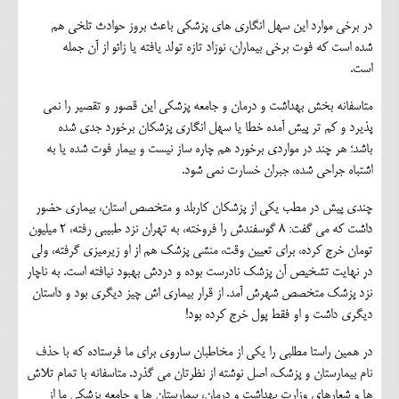
در برخی موارد این سهل انگاری های پزشکی باعث بروز حوادث تلخی هم
شده است که فوت برخی بیماران، نوزاد تازه تولد یافته یا زائو از آن جمله
است.
متاسفانه بخش بهداشت و درمان و جامعه پزشکی این قصور و تقصیر را نمی
پذیرد و کم تر پیش آمده خطا یا سهل انگاری پزشکان برخورد جدی شده
باشد؛ هر چند در مواردی برخورد هم چاره ساز نیست و بیمار فوت شده یا به
اشتباه جراحی شده، جبران خسارت نمی شود.
چندی پیش در مطب یکی از پزشکان کاربلد و متخصص استان، بیماری حضور
داشت که می گفت: 8 گوسفندش را فروخته، به تهران نزد طبیبی رفته، 2 میلیون
تومان خرج کرده، برای تعیین وقت، منشی پزشک هم از او زیرمیزی گرفته، ولی
در نهایت تشخیص آن پزشک نادرست بوده و دردش بهبود نیافته است. به ناچار
نزد پزشک متخصص شهرش آمد. از قرار بیماری اش چیز دیگری بود و داستان
دیگری داشت و او فقط پول خرج کرده بود!
در همین راستا مطلبی را یکی از مخاطبان ساروی برای ما فرستاده که با حذف
نام بیمارستان و پزشک، اصل نوشته از نظرتان می گذرد. متاسفانه با تمام تلاش
ها و شعارهای وزارت بهداشت و درمان، بیمارستان ها و جامعه پزشکی ما از