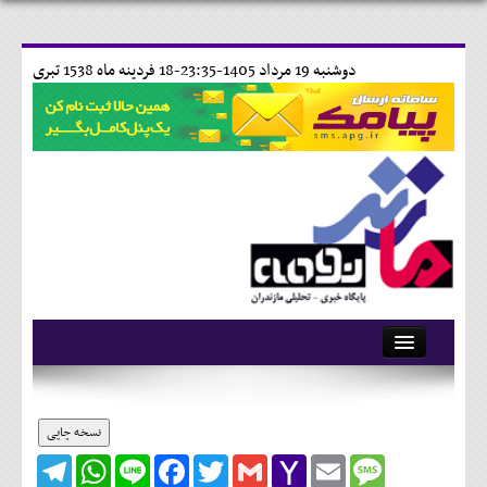
دوشنبه 19 مرداد 1405-23:35-
18 فردينه ماه 1538 تبری
آرشیو
تماس با ما
نسخه چاپی
Telegram
WhatsApp
Line
Facebook
Twitter
Gmail
Yahoo
Email
Message
وبلاگ
Mail