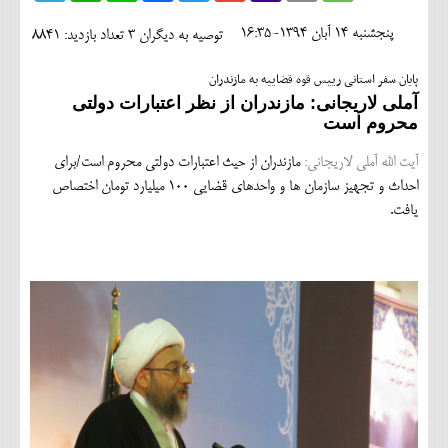
اجتماعی
پنجشنبه 14 آبان 1394-16:35
توصیه به دیگران 3
تعداد بازدید: 8841
مهرورزان
پایان سفر استانی رییس قوه قضاییه به مازندران
کلینیک
آملی لاریجانی: مازندران از نظر اعتبارات دولتی
محروم است
حقوقی
آیت الله آملی لاریجانی:
مازندران از حیث اعتبارات دولتی محروم است/برای
محیط زیست و گردشگری
احداث و تجهیز سازمان ها و واحدهای قضایی 100 میلیارد تومان اختصاص
یافت.
فرهنگی و هنری
اقتصادی
سیاسی
خانه