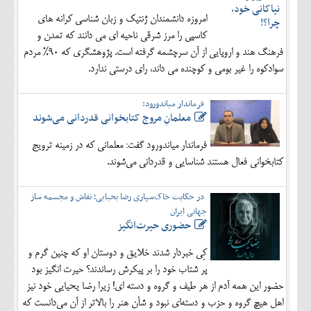
امروزه دانشمندان ژنتیک و زبان شناسی کرانه های
کاسپی را مرز شرقی ناحیه ای می دانند که تمدن و
فرهنگ هند و اروپایی از آن سرچشمه گرفته است. پژوهشگری که 90% مردم
سوادکوه را غیر بومی و کوچنده می داند، رای درستی ندارد.
فرماندار میاندورود:
معلمانِ مروج کتابخوانی قدردانی می‌شوند
فرماندار میاندورود گفت: معلمانی که در زمینه ترویج
کتابخوانی فعال هستند شناسایی و قدردانی می‌شوند.
در حکایت خاک‌سپاری رضا یحیایی؛ نقاش و مجسمه ساز
جهانی ایران
حضوری حیرت‌انگیز
کِی خبردار شدند خلایق و دوستان او که چنین گرم و
پر شتاب خود را بر پیکرش رساندند؟ حیرت انگیز بود
حضور این همه آدم از هر طیف و گروه و دسته ای! زیرا رضا یحیایی خود نیز
اهل هیچ گروه و حزب و دسته‌ای نبود و شأن هنر را بالاتر از آن می‌دانست که