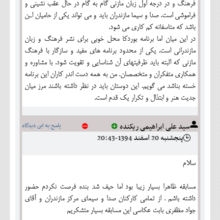
فرهنگ و در درجه اول زبان مازنی گام به گام در حال عقب نشینی و
فراموشی است. صدا و سیما مازندران باید و می تواند یکی از حامیان اـن
باشد که متاسفانه کم کاری می شود.
در این میان اما برنامه بوردکا محل خوبی برای نشر فرهنگ و زبان
مازندرانی است. یکی از محدود برنامه های مفید و سازگار با فرهنگ
مازنی که البته باید ظرفیتهای آن شناسایی و تقویت شود. با مشاوره و
همکاری متفکران و متخصصان. من به همه دست اندر کاران این برنامه
خسته بناشد می گویم. این دوستان باید در نظر داشته باشند مرز میان
جدیت هنر و ابتذال و تکرار یک قدم است.
سید علی ابراهیمی ریکنده
پاسخ به این دیدگاه
پنجشنبه 20 اسفند 1394-20:43
سلام
مسابقه ظاهرا بسیار زیبا بود اما حیف شد بنده فرصت نکردم حضور
داشته باشم . از تمامی کارکنان صدا و سیمای مرکز مازندران و آقای
جواد مظفری بابت عکاسی این مسابقه بسیار متشکریم