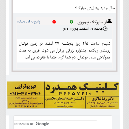
سال جدید پیشاپیش مبارکباد
از ساروکلا- تیموری
پاسخ به این دیدگاه
جمعه 21 اسفند 1394-9:1
شنیدم ساعت 2/5 روز پنجشنبه 27 اسفند در زمین فوتبال
روستای ریکنده جشنواره بزرگی برگزار می شود. آفرین به همت
همولایتی های خودمان. دم شما گرم. حتما با خانواده می اییم