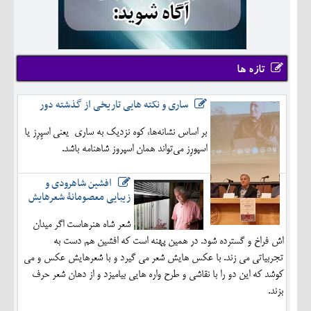
تازه ها
ساری و نکته هایی تاریخی از گذشته دور
بر اساس نشانه‌ها، کوه نزدیک به ساری یعنی اسپِرِز یا
اسپورِز می‌تواند همان اسپروز شاهنامه باشد.
افشین شاهرودی و
زیبایی معصومانۀ شعرهایش
شعر شاه هنرهاست اگر میدان
اش فراخ و گسترده شود. در همین پهنه است که افشین هم دست به
تجربیاتی می زند. با عکس هایش شعر می گیرد و با شعرهایش عکس و می
کوشد که این دو را با نقاشی و طرح واره هایی بیامیزد و از دهان شعر حرف
بزند.