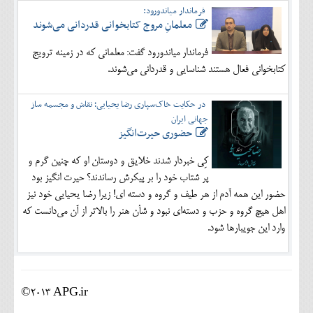
فرماندار میاندورود:
معلمانِ مروج کتابخوانی قدردانی می‌شوند
فرماندار میاندورود گفت: معلمانی که در زمینه ترویج
کتابخوانی فعال هستند شناسایی و قدردانی می‌شوند.
در حکایت خاک‌سپاری رضا یحیایی؛ نقاش و مجسمه ساز
جهانی ایران
حضوری حیرت‌انگیز
کِی خبردار شدند خلایق و دوستان او که چنین گرم و
پر شتاب خود را بر پیکرش رساندند؟ حیرت انگیز بود
حضور این همه آدم از هر طیف و گروه و دسته ای! زیرا رضا یحیایی خود نیز
اهل هیچ گروه و حزب و دسته‌ای نبود و شأن هنر را بالاتر از آن می‌دانست که
وارد این جویبارها شود.
©2013 APG.ir