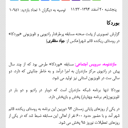
اجتماعی
پنجشنبه 20 اسفند 1394-11:23
توصیه به دیگران 1
تعداد بازدید: 10951
مهرورزان
بوردکا
کلینیک
گزارش تصویری از پشت صحنه مسابقه پرطرفدار رادیویی و تلویزیونی «بوردکا»
حقوقی
در روستای ریکنده قائم شهر(عکس از:
جواد مظفری
)
محیط زیست و گردشگری
فرهنگی و هنری
مازندنومه، سرویس اجتماعی:
مسابقه «بوردکا» طرحی بود که از چند سال
پیش در رادیوی مرکز مازندران به اجرا درآمد و به خاطر جذابیتی که دارد، دو
اقتصادی
سالی ست در تلویزیون استانی نیز تولید می شود.
سیاسی
بوردکا تنها برنامه شبکه مازندران است که دوبار در رادیو و دو بار در
تلویزیون(هر برنامه چهاربار) پخش و بازپخش دارد.
خانه
در یکی از روزهای پایانی زمستان 94 دوربین این برنامه به روستای ریکنده قائم
شهر آمد و با حضور حدود 600 نفر از اهالی این مسابقه ضبط شد که در یکی از
روزهای تعطیلات نوروز 95 پخش می شود.