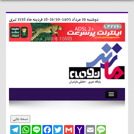
دوشنبه 19 مرداد 1405-16:50-
18 فردينه ماه 1538 تبری
آرشیو
تماس با ما
نسخه چاپی
Telegram
WhatsApp
Line
Facebook
Twitter
Gmail
Yahoo
Email
Message
وبلاگ
Mail