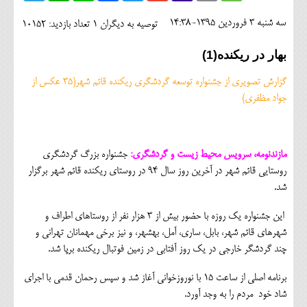
اجتماعی
سه شنبه 3 فروردين 1395-14:38
توصیه به دیگران 1
تعداد بازدید: 10152
مهرورزان
بهار در ریکنده(1)
کلینیک
گزارش تصویری از جشنواره توسعه گردشگری ریکنده قائم شهر(35 عکس از
حقوقی
جواد مظفری)
محیط زیست و گردشگری
فرهنگی و هنری
مازندنومه، سرویس محیط زیست و گردشگری:
جشنواره بزرگ گردشگری
روستایی قائم شهر در آخرین روز سال 94 در روستای ریکنده قائم شهر برگزار
اقتصادی
شد.
سیاسی
این جشنواره یک روزه با حضور بیش از 3 هزار نفر از روستاهای اطراف و
شهرهای قائم شهر، بابل، ساری، آمل، بهشهر، و نیز برخی مهمانان تهرانی و
خانه
چند گردشگر خارجی در یک روز آفتابی در زمین فوتبال ریکنده برپا شد.
برنامه اصلی از ساعت 15 با نوروزخوانی آغاز شد و سپس رحمان قدمی با اجرای
شاد خود مردم را به وجد آورد.