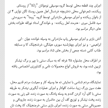
اجرای چند قطعه محلی توسط گروه موسیقی نوجوانان "زلکا" از روستای
ریکنده،، شعرخوانی محلی دختربچه خردسال اهل همین روستا، لگن نوازی 4 تن
از بانوان ریکنده و اجرای موسیقی مازندرانی توسط گروه "روجا" به سرپرستی
سید فاضل میری -هنرمند اهل ریکنده- و خوانندگی استاد نورالله علیزاده بخش
های دیگر مراسم بود.
آتش بازی و اجرای موسیقی پاپ مازندرانی به وسیله خواننده جوان -ابی
ابراهیمی- و نیز اجرای چهارشنبه سوری، هیلنگی، خرخنجیلک کا و مسابقه
طناب کشی دسته جمعی از بخش های شاد مراسم بود.
در اطراف محل جشنواره 25 غرفه که به سبک سنتی با چپر و برگ نیشکر
تزیین شده بود، به فروش انواع محصولات دامی و کشاورزی اختصاص یافته
بود.
نمایشگاه مردم شناسی با نمایش ده ها وسیله کار و معیشت مردم قدیم محل،
هفت سین بزرگ زیبا، ساخت کلوادار و اجرای عملیات آبگیری نیشکر به طریقه
سنتی با گاو، آرد کردن گندم به وسله پادنگ به صورت زنده، تلم زنی به صورت
زنده، پخت نیشکر و توزیع کف آن بین حاضران به صورت زنده، جاروبافی و
حصیربافی سنتی به صورت زنده،، اجرای بازی سنتی خرجنجیلک کا، پخت نان