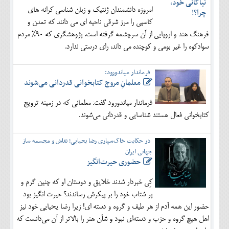
امروزه دانشمندان ژنتیک و زبان شناسی کرانه های
کاسپی را مرز شرقی ناحیه ای می دانند که تمدن و
فرهنگ هند و اروپایی از آن سرچشمه گرفته است. پژوهشگری که 90% مردم
سوادکوه را غیر بومی و کوچنده می داند، رای درستی ندارد.
فرماندار میاندورود:
معلمانِ مروج کتابخوانی قدردانی می‌شوند
فرماندار میاندورود گفت: معلمانی که در زمینه ترویج
کتابخوانی فعال هستند شناسایی و قدردانی می‌شوند.
در حکایت خاک‌سپاری رضا یحیایی؛ نقاش و مجسمه ساز
جهانی ایران
حضوری حیرت‌انگیز
کِی خبردار شدند خلایق و دوستان او که چنین گرم و
پر شتاب خود را بر پیکرش رساندند؟ حیرت انگیز بود
حضور این همه آدم از هر طیف و گروه و دسته ای! زیرا رضا یحیایی خود نیز
اهل هیچ گروه و حزب و دسته‌ای نبود و شأن هنر را بالاتر از آن می‌دانست که