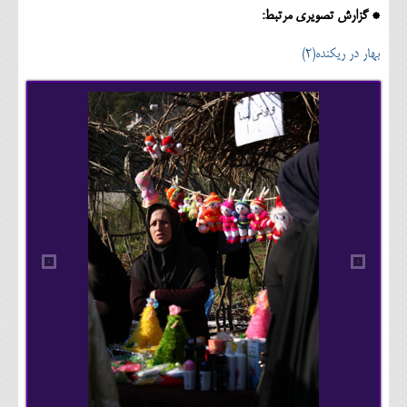
* گزارش تصویری مرتبط:
بهار در ریکنده(2)
›
‹