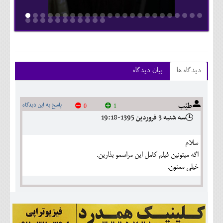
دیدگاه ها
بیان دیدگاه
طیّب
پاسخ به این دیدگاه
0
1
سه شنبه 3 فروردين 1395-19:18
سلام
اگه میتونین فیلم کامل این مراسمو بذارین.
خیلی ممنون.