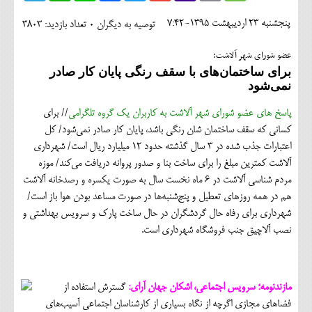
اجتماعی
پنجشنبه 23 ارديبهشت 1395-7:42
توصیه به دیگران 0
تعداد بازدید: 3803
مهرورزان
عضو شورای شهر آلاشت:
کلینیک
برای ساختمان‌های با سقف رنگی پایان کار صادر
نمی‌شود
حقوقی
پاسخ های عضو شورای شهر آلاشت به کاربران یک گروه تلگرامی
// برای
محیط زیست و گردشگری
کسانی که سقف ساختمان شان رنگی باشد، پایان کار صادر نمی‌شود/ کل
اعتبارات جذب شده در 3 سال گذشته حدود 12 میلیارد ریال است/ شهرداری
فرهنگی و هنری
آلاشت کمترین مبلغ را برای ساخت بنا و صدور پروانه دریافت می‌کند/ موزه
مردم شناسی آلاشت در 6 ماه نخست سال به صورت یکسره و رصدخانه آلاشت
اقتصادی
هم در همه روزهای تعطیل و پنج‌شنبه‌ها در صورت مساعد بودن هوا باز است/
سیاسی
شهرداری برای رفاه حال گردشگران در حال ساخت پارک و سرویس بهداشتی و
نصب آلاچیق جنب فروشگاه شهرداری است.
خانه
مازندنومه؛ سرویس اجتماعی، اشکان جهان آرای:
گسترش استفاده از
فضاهای مجازی اگرچه از نگاه بسیاری از کارشناسان اجتماعی آسیب‌های