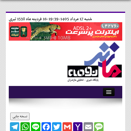
شنبه 17 مرداد 1405-19:39-
16 فردينه ماه 1538 تبری
آرشیو
تماس با ما
نسخه چاپی
Telegram
WhatsApp
Line
Facebook
Twitter
Gmail
Yahoo
Email
Message
وبلاگ
Mail