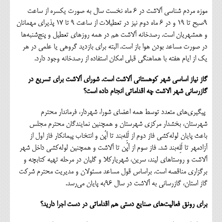
موزه مردم شناسی آلاشت در 6 ماه نخست سال به صورت یکسره از ساعت
9صبح تا 19 و در 6 ماه دوم نیز در تعطیلات از ساعت 9 تا 17 پذیرای مهمانان
و همشهریان است. رصدخانه آلاشت هم در همه روزهای تعطیل و پنج‌شنبه‌ها
در صورت مساعد بودن هوا باز است. البته برای بازدید گروهی یا علمی در هر
یک از ایام هفته با هماهنگی قبلی امکان استفاده از رصدخانه وجود دارد.
گاز نیاز اساسی شهر کوهستانی آلاشت است. شورای آلاشت برای تسريع در
گازرساني شهر الاشت چه اقداماتي انجام داده است؟
پیگیری‌های متعدد توسط همه اعضای شورا، شهردار، فرماندار محترم
شهرستان، بخشدار مرکزی شهرستان و همچنین نمایندگان محترم مجلس
باعث پایان لوله‌کشی فاز دوم از لَلِه‌بند تا آپُن و انتخاب پیمانکار فاز اول از
آزادمهر تا لَلِه‌بند شد. فاز سوم از آپُن تا آلاشت و همچنین لوله‌کشی داخل شهر
آلاشت و روستاهای لیند، سرین، شهریارکلا و گلیان در مرحله تهیه کتابچه و
برگزاری مناقصه است. براساس قول مساعد مسئولان و مدیریت محترم شرکت
گاز استان، گازرسانی به آلاشت در سال 96به پایان می‌رسد.
برای رونق فعالیت‌های صنایع دستی هم اقداماتی در دست اجرا دارید؟