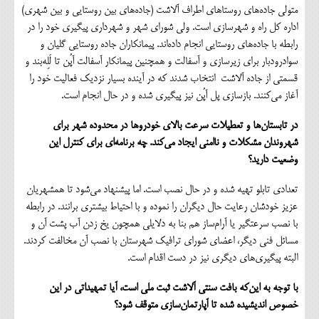
متولی جاده‌های روستاهای اطراف آلاشت (جاده‌های بین روستایی و بین شهری)
اداره کل راه و شهرسازی است. ولی شورای شهر و شهرداری پیگیری خود را در
رابطه با جاده‌های روستایی انجام داده‌اند. پیمانکاران جاده روستایی گلیان و
سوادرودبار برای زیرسازی و آسفالت و همچنین پیمانکار آسفالت آپُن تا لَلِه‌بند و
قسمتی از جاده آلاشت انتخاب شدند که در آینده بسیار نزدیک فعالیت خود را
آغاز می‌کنند. بازسازی پل آپُن نیز پیگیری شده و در حال انجام است.
در تابستان‌ها و تعطیلات سرعت بالای خودروها در محدوده شهر برای
شهروندان مشکلات و ناامنی ایجاد می‌کند. چه برنامه‌ای برای کنترل این
وضعیت دارید؟
تعدادی تابلو تهیه شده و در حال نصب است. اما پیشنهاد می‌شود تا همشهریان
عزیز خودشان رعایت حال دیگران را نموده و با احتیاط بیشتری برانند. در رابطه
با نصب سرعتگیر یا آرام‌ساز هم بنا به دلایلی همچون یخ زدن آب پشت آن و
مسائل فنی دیگر، اعضای شورای ترافیک شهرستان با نصب آن مخالفت کردند.
البته پیگیری‌های دیگری نیز در دست اقدام است.
با توجه به این‌که بافت سنتی آلاشت ثبت ملی است، آیا تمهیداتی در این
خصوص اندیشیده شده تا آپارتمان‌سازی متوقف شود؟