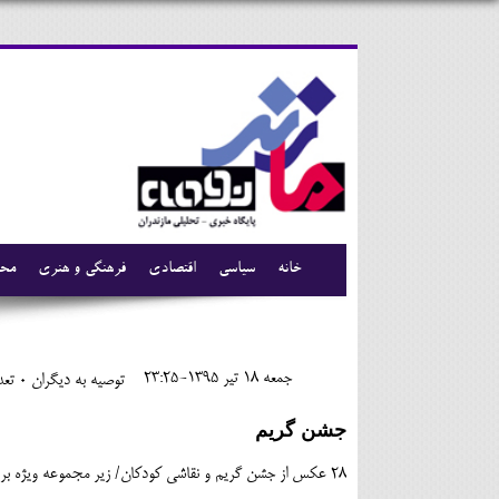
خانه
سیاسی
اقتصادی
فرهنگی و هنری
محی
جمعه 18 تير 1395-23:25
توصیه به دیگران 0
تعدا
جشن گریم
28 عکس از جشن گریم و نقاشی کودکان/ زیر مجموعه ویژه برنامه های تابستان شاد ساری(عکس از اکبر قاسم پور)