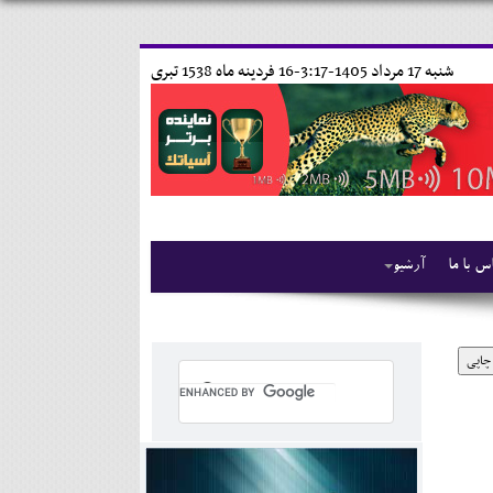
شنبه 17 مرداد 1405-3:17-
16 فردينه ماه 1538 تبری
س با ما
آرشیو
چاپی