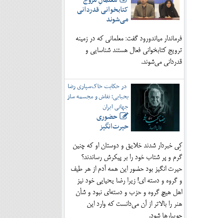
معلمانِ مروج
کتابخوانی قدردانی
می‌شوند
فرماندار میاندورود گفت: معلمانی که در زمینه
ترویج کتابخوانی فعال هستند شناسایی و
قدردانی می‌شوند.
در حکایت خاک‌سپاری رضا
یحیایی؛ نقاش و مجسمه ساز
جهانی ایران
حضوری
حیرت‌انگیز
کِی خبردار شدند خلایق و دوستان او که چنین
گرم و پر شتاب خود را بر پیکرش رساندند؟
حیرت انگیز بود حضور این همه آدم از هر طیف
و گروه و دسته ای! زیرا رضا یحیایی خود نیز
اهل هیچ گروه و حزب و دسته‌ای نبود و شأن
هنر را بالاتر از آن می‌دانست که وارد این
جویبارها شود.