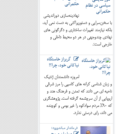
حکمرانی
نهادینه‌سازی دوراندیشی
با سخن‌سرایی و دستورپراکنی به دست نمی آید،
بلکه نیازمند تغییرات ساختاری و دگرگونی های
نهادی چندوجهی در هر دو محیط داخلی و
خارجی است؛.
گریزاز خاستگاه
نیاکانی خود، چرا؟!
امروزه دانشمندان ژنتیک
و زبان شناسی کرانه های کاسپی را مرز شرقی
ناحیه ای می دانند که تمدن و فرهنگ هند و
اروپایی از آن سرچشمه گرفته است. پژوهشگری
که 90% مردم سوادکوه را غیر بومی و کوچنده
می داند، رای درستی ندارد.
فرماندار میاندورود: