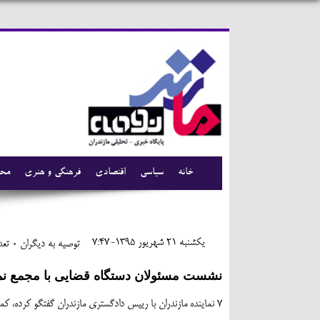
خانه
سیاسی
اقتصادی
فرهنگی و هنری
محی
يکشنبه 21 شهريور 1395-7:47
توصیه به دیگران 0
تعدا
نشست مسئولان دستگاه قضایی با مجمع نمای
7 نماینده مازندران با رییس دادگستری مازندران گفتگو کرده، کمک قوه قضا در مسایل کلان استان از جمله مخالفت انتقال آب خزر به سمنان را خواستار شدند.