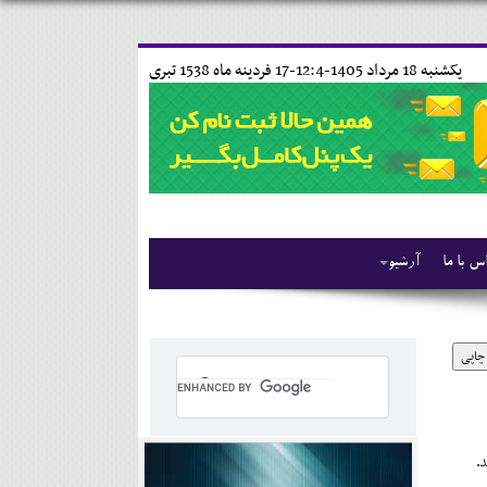
يکشنبه 18 مرداد 1405-12:4-
17 فردينه ماه 1538 تبری
س با ما
آرشیو
چاپی