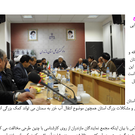
ع
یی
ه و
ان
این
 است
ل
استان
ئل و مشکلات بزرگ استان همچون موضوع انتقال آب خزر به سمنان می تواند کمک بزرگی ان
 با بیان اینکه مجمع نمایندگان مازندران از روی کارشناسی با چنین طرحی مخالفت می کن