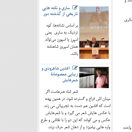
ند و
ساری و نکته هایی
تاریخی از گذشته دور
فکری
بر اساس نشانه‌ها، کوه
نزدیک به ساری یعنی
اسپِرِز یا اسپورِز می‌تواند
همان اسپروز شاهنامه
باشد.
افشین شاهرودی و
زیبایی معصومانۀ
شعرهایش
شعر شاه هنرهاست اگر
میدان اش فراخ و گسترده شود. در همین پهنه
است که افشین هم دست به تجربیاتی می زند.
با عکس هایش شعر می گیرد و با شعرهایش
عکس و می کوشد که این دو را با نقاشی و طرح
واره هایی بیامیزد و از دهان شعر حرف بزند.
واحده