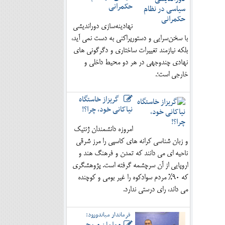
حکمرانی
نهادینه‌سازی دوراندیشی
با سخن‌سرایی و دستورپراکنی به دست نمی آید،
بلکه نیازمند تغییرات ساختاری و دگرگونی های
نهادی چندوجهی در هر دو محیط داخلی و
خارجی است؛.
گریزاز خاستگاه
نیاکانی خود، چرا؟!
امروزه دانشمندان ژنتیک
و زبان شناسی کرانه های کاسپی را مرز شرقی
ناحیه ای می دانند که تمدن و فرهنگ هند و
اروپایی از آن سرچشمه گرفته است. پژوهشگری
که 90% مردم سوادکوه را غیر بومی و کوچنده
می داند، رای درستی ندارد.
فرماندار میاندورود: