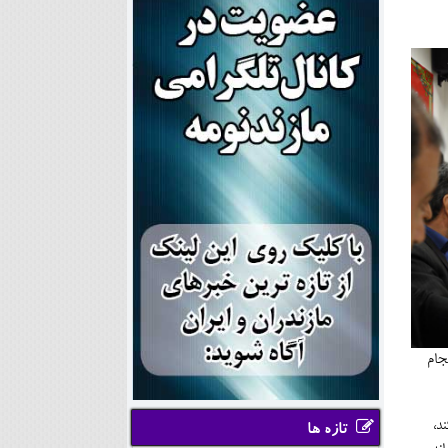
جام
د،
تازه ها