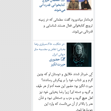
معلمانِ مروج
کتابخوانی قدردانی
می‌شوند
فرماندار میاندورود گفت: معلمانی که در زمینه
ترویج کتابخوانی فعال هستند شناسایی و
قدردانی می‌شوند.
در حکایت خاک‌سپاری رضا
یحیایی؛ نقاش و مجسمه ساز
جهانی ایران
حضوری
حیرت‌انگیز
کِی خبردار شدند خلایق و دوستان او که چنین
گرم و پر شتاب خود را بر پیکرش رساندند؟
حیرت انگیز بود حضور این همه آدم از هر طیف
و گروه و دسته ای! زیرا رضا یحیایی خود نیز
اهل هیچ گروه و حزب و دسته‌ای نبود و شأن
هنر را بالاتر از آن می‌دانست که وارد این
جویبارها شود.