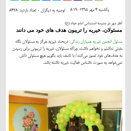
اجتماعی
يکشنبه 4 مهر 1395-8:19
توصیه به دیگران 0
تعداد بازدید: 8428
مهرورزان
آغاز مهر در مدرسه استثنایی امام جواد (ع)
کلینیک
مسئولان، خیریه را تریبون هدف های خود می دانند
حقوقی
مسئول انجمن خیریه همیاران زندگی:
دربحث خیریه هرگز به مسئولان نگاه
مثبتی نداشتم و نخواهم داشت، چراکه مسئولان، خیریه را تریبونی برای رسیدن
محیط زیست و گردشگری
به هدف‌های خود تصور می‌کنند/ با تاسف باید بگویم هیچ مسئولی دلش
نمی‌خواهد به صورت ناشناس فعالیت خیریه داشته باشد.
فرهنگی و هنری
اقتصادی
سیاسی
خانه