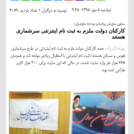
اجتماعی
دوشنبه 5 مهر 1395-9:25
توصیه به دیگران 1
تعداد بازدید: 4079
مهرورزان
معاون سازمان برنامه و بودجه مازندران:
کلینیک
کارکنان دولت ملزم به ثبت نام اینترنتی سرشماری
هستند
حقوقی
بهرام اکبرزاده:
همه کارکنان دولت ملزم به ثبت نام اینترنتی در طرح سرشماری
محیط زیست و گردشگری
نفوس و مسکن هستند/ ثبت نام اینترنتی با استقبال زیادی مواجه شد و همزمان
368 هزار نفر وارد سایت شدند، در حالی که این سایت برای 300 هزار کاربر
فرهنگی و هنری
طراحی شده بود.
اقتصادی
سیاسی
خانه