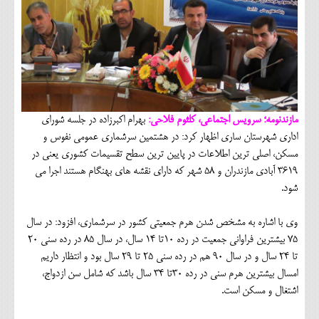
مازندنومه؛ سرویس اجتماعی، کلثوم فلاحی:
بهرام اکبرزاده در جلسه شورای
اداری شهرستان ساری اظهار کرد: در هشتمین سرشماری عمومی نفوس و
مسکن، اصلی ترین اطلاعات در پایین ترین سطح تقسیمات کشوری یعنی در
3619 آبادی مازندران و 58 شهر که دارای نقشه های بهنگام هستند اجرا می
شود.
وی با اشاره به مشخص شدن هرم جمعیتی کشور در سرشماری، افزود: در سال
75 بیشترین فراوانی جمعیت در رده 10تا 14 سال، در سال 85 در رده سنی 20
تا 24 سال و در سال 90 هم در رده سنی 25 تا 29 سال بود و انتظار داریم
امسال بیشترین هرم سنی در رده 30تا 34 سال باشد که شامل سن ازدواج،
اشتغال و مسکن است.