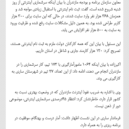
معاون سازمان برنامه و بودجه مازندران با بیان اینکه سرشماری اینترنتی از روز
شنبه شروع شده است، گفت: ثبت نام اینترنتی با استقبال زیادی مواجه شد و
همزمان 368 هزار نفر وارد سایت شدند، در حالی که این سایت برای 300 هزار
کاربر طراحی شده بود. به همین دلیل مشکلات سایت رفع شده و ظرفیت ورود
به سایت به 500 هزار نفر افزایش می یابد.
این مسئول با بیان این که همه کارکنان دولت ملزم به ثبت نام اینترنتی هستند،
تصریح کرد: 120 هزار کارمند جاری و شاغل در استان داریم.
اکبرزاده با بیان اینکه 1064 مامورآمارگیری با 173 تیم، کار سرشماری را در
مازندران انجام می دهند، ادامه داد: از این تعداد، 27 تیم در شهرستان ساری به
کارگیری می وند.
وی با اشاره به ضریب نفوذ اینترنت مازندران که در وضعیت بهتری نسبت به
کشور قرار دارد، خاطرنشان کرد: انتظار 45درصدی سرشماری اینترنتی، موضوعی
دور از ذهن نیست.
فرماندار ساری در این نشست اظهار داشت: آمار درست و بهنگام، موفقیت در
برنامه ریزی را به همراه دارد.