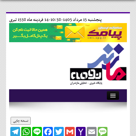
پنجشنبه 15 مرداد 1405-10:38-
14 فردينه ماه 1538 تبری
آرشیو
تماس با ما
نسخه چاپی
Telegram
WhatsApp
Line
Facebook
Twitter
Gmail
Yahoo
Email
Message
وبلاگ
Mail