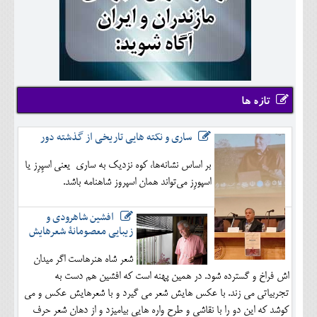
تازه ها
ساری و نکته هایی تاریخی از گذشته دور
بر اساس نشانه‌ها، کوه نزدیک به ساری یعنی اسپِرِز یا
اسپورِز می‌تواند همان اسپروز شاهنامه باشد.
افشین شاهرودی و
زیبایی معصومانۀ شعرهایش
شعر شاه هنرهاست اگر میدان
اش فراخ و گسترده شود. در همین پهنه است که افشین هم دست به
تجربیاتی می زند. با عکس هایش شعر می گیرد و با شعرهایش عکس و می
کوشد که این دو را با نقاشی و طرح واره هایی بیامیزد و از دهان شعر حرف