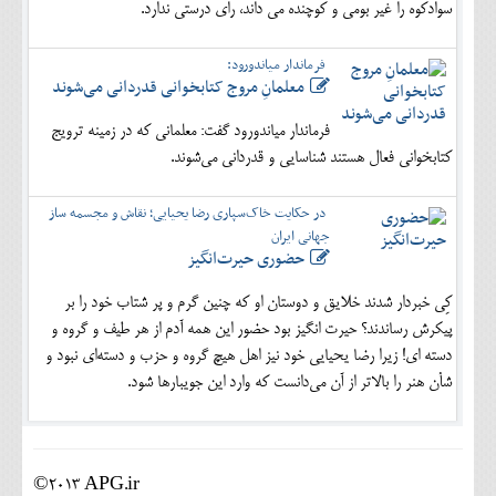
سوادکوه را غیر بومی و کوچنده می داند، رای درستی ندارد.
فرماندار میاندورود:
معلمانِ مروج کتابخوانی قدردانی می‌شوند
فرماندار میاندورود گفت: معلمانی که در زمینه ترویج
کتابخوانی فعال هستند شناسایی و قدردانی می‌شوند.
در حکایت خاک‌سپاری رضا یحیایی؛ نقاش و مجسمه ساز
جهانی ایران
حضوری حیرت‌انگیز
کِی خبردار شدند خلایق و دوستان او که چنین گرم و پر شتاب خود را بر
پیکرش رساندند؟ حیرت انگیز بود حضور این همه آدم از هر طیف و گروه و
دسته ای! زیرا رضا یحیایی خود نیز اهل هیچ گروه و حزب و دسته‌ای نبود و
شأن هنر را بالاتر از آن می‌دانست که وارد این جویبارها شود.
©2013 APG.ir