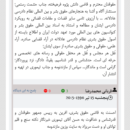
حقوقدان محترم و قاضی دانش پژوه فرهیخته، جناب حشمت رستمی؛
مستشار آگاه و آشنا به هنجارهای حقوق بشر و بین المللی نظام دادرسی
عادلانه. ... با آرزوی تاسی سایر قضات و مقامات قضائی به رویکرد
دادرسی ایشان و مطالعه و استناد به اسناد بین المللی حقوق بشر و
کنوانسیون های بین المللی مورد تعهد دولت ایران و اطلاع بایسته از
اصول حقوق بشری نظام دادرسی عادلانه در آراء قضایی صادره. آراء
علمی، حقوقی و حقوق بشری صادره از سوی ایشان؛
نَقل هر مجلس و نُقل هر محفل حقوقی و رسانه های تخصصی و
حرفه ای است. حدشناس و قدر شناسیم. یقیناً، دادگر، نزد پروردگار؛
گرامی است و ماندگار... سپاس از مازندنومه و جناب تیموری در تهیه و
انتشار آن.
قربانی محمدرضا
پاسخ به این دیدگاه
0
3
پنجشنبه 15 تير 1396-20:5
احسنت به قاضی حقوق بشری، افرین به رییس جمهور حقوقدان و
قدرشناس و خداقوت به حسن آقای تیموری خبرنگار نکته سنج و قلم
توانای او و دست مریزاد به سایت وزین مازندومه