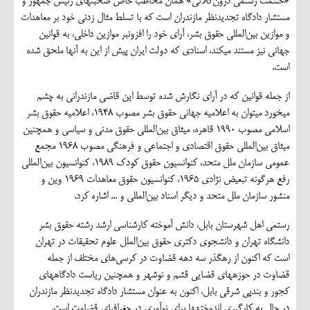
«حشمت رستمی درون‌کلائی» همان مخاطب خاص صحبت‎های رئیس جمهور و
مستشار دادگاه تجدیدنظر مازندران است که با تسلط مثال زدنی خود بر معاهدات
و موازین بین‌المللی حقوق بشر، آرای خود را افزون‎بر موازین داخلی، به قوانین
جهانی نیز مستند می‎کند، اسنادی که دولت ایران پیش از این به آنها ملحق شده
است.
از جمله قوانین که در آرای نگارش شده توسط این قاضی مازندرانی به چشم
می‎خورد می‎توان به اعلامیه جهانی حقوق بشر مصوب 1948، اعلامیه حقوق بشر
اسلامی مصوب 1990 قاهره، میثاق بین‌المللی حقوق مدنی و سیاسی و همچنین
میثاق بین‌المللی حقوق اقتصادی و اجتماعی و فرهنگی مصوب 1968 مجمع
عمومی سازمان ملل متحد، کنوانسیون حقوق کودک 1989، کنوانسیون بین‌المللی
رفع هرگونه تبعیض نژادی 1965، کنوانسیون حقوق معاهدات 1969 وین و
منشور سازمان ملل متحد و دیگر اسناد بین‌المللی و ... اشاره کرد.
رستمی اهل شهرستان بابل، دانش آموخته کارشناسی ارشد رشته حقوق بشر
دانشگاه تهران و دانشجوی دکتری حقوق بین‌الملل علوم تحقیقات در تهران
است که اکنون از رهگذر سه دهه قضاوت در کرسی‌های مختلف از جمله
قضاوت در حوزه‎های قضایی قشم و نوشهر و همچنین ریاست دادگاه‎های
کجور و بندپی شرقی بابل، اکنون به عنوان مستشار دادگاه تجدیدنظر مازندران
در حال به کارگیری اندوخته‎ها برای نوآوری در جغرافیای قضاوت است.