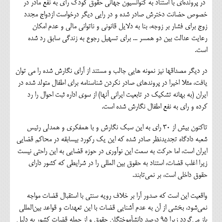
در پرونده‌ای با استناد به کنوانسیون جهانی حقوق کودک رأی به نفع مادر در
خصوص حضانت دخترش صادر شده و در رایی دیگر درخواست ازدواج مجدد
زوج برای فشار بر زوجه، بنا به دلایل قانونی و ناتوانی مالی و عدم امکان
رعایت عدالت بین دو همسر ... برای تسهیل رجوع به زندگی سابق رد شده
است.
در دیگر مصداق‎ها نیز نمونه هایی جالب و مستند از آرای نگارش شده را می توان
یافت، مثلا اخیرا در پرونده‎ای صادر نکردن شناسنامه برای اطفال متولد شده در
ایران (به بهانه تشکیک در تابعیت ایرانی آنها) از سوی اداره ثبت احوال را رد
کرده و رای به نفع اطفال نگارش شده است.
تاکنون بیش از 30 رای به این سبک نگارش و با همفکری و همدلی رئیس
شعبه دادگاه تجدیدنظر صادر شده که این یک رکورد بی‎سابقه در محاکم قضایی
ایران است، اما حرکت به سمت این نوآوری در حوزه قضایی به این راحتی نیست
زیرا اغلب قضات، استناد به حقوق بین المللی را در شرایطی که کشور دارای
حقوق داخلی است، بر نمی‌تابند.
واقعیت این است که صدور آرا بر خلاف رویه سنتی با استقبال قضات مواجه
نمی‌شود، بخشی از آن به عدم آشنایی قضات با این تعهدات و قواعد بین‌المللی
باز می‌گردد زیرا 95 درصد دانش‎آموختگان حقوق و از جمله قضات کشور به دلیل