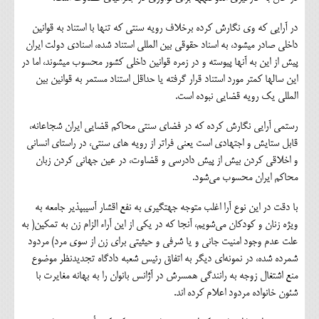
در آرایی که وی نگارش کرده برخلاف رویه سنتی که تنها با استناد به قوانین
داخلی صادر می‎شود، به اسناد حقوقی بین المللی استناد شده، اسنادی دولت ایران
پیش از این به آنها پیوسته و در زمره قوانین داخلی کشور محسوب می‎شوند، اما در
این سال‎ها کمتر مورد استناد قرار گرفته یا حداقل استناد مستمر به قوانین بین
المللی یک رویه قضایی نبوده است.
رستمی آرایی نگارش کرده که در فضای سنتی محاکم قضایی ایران شجاعانه،
قابل ستایش و اجتهادی است یعنی فراتر از رویه های سنتی، در راستای انسانی
و اخلاقی کردن بیش از پیش دادرسی و قضاوت، در عین جهانی کردن زبان
محاکم ایران محسوب می‌شود.
با دقت در این نوع آرا اغلب متوجه جهت‎گيري به نفع اقشار آسیب‎پذیر جامعه به
ویژه زنان و کودکان می‌شویم، آنجا که در یکی از این آراء الزام زن به تمکین( به
علت عدم وجود امنیت جانی و یا شرفی و حیثیتی برای زن از سوی مرد) مردود
شمرده شده، در نمونه‌ای دیگر به اتفاق رئیس شعبه دادگاه تجدیدنظر موضوع
منع اشتغال زوجه به رانندگی همسرش در آژانس بانوان را به بهانه مغایرت با
شئون خانواده مردود اعلام کرده اند.