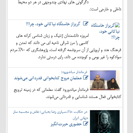
دگرگونی های نهادی چندوجهی در هر دو محیط
داخلی و خارجی است؛.
گریزاز خاستگاه نیاکانی خود، چرا؟!
امروزه دانشمندان ژنتیک و زبان شناسی کرانه های
کاسپی را مرز شرقی ناحیه ای می دانند که تمدن و
فرهنگ هند و اروپایی از آن سرچشمه گرفته است. پژوهشگری که 90% مردم
سوادکوه را غیر بومی و کوچنده می داند، رای درستی ندارد.
فرماندار میاندورود:
معلمانِ مروج کتابخوانی قدردانی می‌شوند
فرماندار میاندورود گفت: معلمانی که در زمینه ترویج
کتابخوانی فعال هستند شناسایی و قدردانی می‌شوند.
در حکایت خاک‌سپاری رضا یحیایی؛ نقاش و مجسمه ساز
جهانی ایران
حضوری حیرت‌انگیز