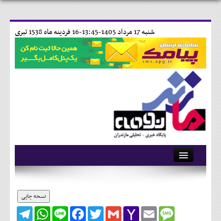
شنبه 17 مرداد 1405-13:45-
16 فردينه ماه 1538 تبری
آرشیو
تماس با ما
نسخه چاپی
Telegram
WhatsApp
Line
Facebook
Twitter
Gmail
Yahoo
Email
Message
وبلاگ
Mail