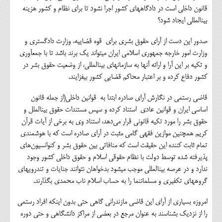
قانون داخلی است در دادگاه‎های کشور اجرا نشود تا برای نظام و کشور هزینه
بین‎المللی ایجاد شود؟
صدور این دست از آرای حقوق بشری برای قوه قضاییه، وزارت دادگستری و
وزارت امور خارجه جمهوری اسلامی ایران می‎تواند یک برند باشد تا با جمع‎آوری
و تکیه بر این آرا و ارائه آنها به سازمان‎های بین‎المللی، از وضعیت حقوق بشر در
کشور دفاع کرده و بر اعتبار محاکم قضایی کشور بیفزایند.
قاضی رستمی در نگارش آرای صادره ابتدا به قوانین داخلی(از جمله قانون
اساسی ایران و قوانین عادی استناد کرده و سپس مستندات حقوق بین‎الملل و
حقوق بشر را مورد تکیه قانونی قرار می‌دهد، استناد وی به برخی از آیات قرآن
کریم همچنین موازین فقهی گامی مثبت در آرای صادره است که با هوشمندی
تمام ثابت کننده این حقیقت است که منافاتی بین حقوق بشر و کنوانسیون‌های
پذیرفته شده توسط دولت با نظام حقوقی اسلام و حقوق داخلی کشور وجود
ندارد و در عرصه بین‎المللی موجب می‎شود بدخواهان نتوانند جنایات و تندروی‎های
گروه‎های تکفیری و مسلمان‎نما را به حساب اسلام ناب محمدی بگذارند.
امروزه بسیاری از آرای این قاضی مازندرانی گاهی حتی بدون اینکه افراد رستمی
را از نزدیک بشناسند به عنوان مرجع در بعضی از مراکز دانشگاهی و حتی دوره