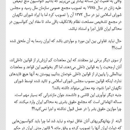
وقتی به اهمیت این مساله بیشتر پی می‌بریم که بدانیم کنوانسیون منع تبعیض
علیه زنان در سال 1975 به تصویب مجمع عمومی سازمان ملل رسید و مجلس
شورای اسلامی نیز در سال 1372 آن را تصویب کرد اما با ایراد شورای نگهبان
در مجمع تشخیص مصلحت نظام بلاتکلیف باقی ماند تا مفاد این کنوانسیون در
محاکم ایران قابل اجرا و استناد نباشد.
حال نباید تفاوتی بین این مورد و مواردی باشد که ایران رسما به آن ملحق شده
است؟!!
از سوی دیگر برخی نیز معتقدند که این معاهدات کم ارزش‌تر از قوانین داخلی‌اند،
آنان ارجحیت را به قوانین داخلی می‌دهند، اما اگر بخواهیم این قواعد و معاهدات
بین‎المللی را پایین‌تر از قوانین داخلی خودمان بدانیم، پیوستن به آنها هیچ فایده‎ای
ندارد، اینکه قوانین مصوب مجلس شورای اسلامی و تائید شده توسط شورای
نگهبان اجرا نشود، چه معنایی می‎تواند داشته باشد؟
جنبه دیگر نوآوری این قاضی و دانشمند جوان مازندرانی که بسیار مهم است،
مساله اتهاماتی است که مجامع حقوق بشری به محاکم ایران وارد می‎کنند که
چرا موازین حقوق بشر را در عمل قبول نداشته و اجرا نمی‌کنید؟!!
البته از بهانه‎گیری‎های آنان غافل نبوده و نباید شد اما چرا باید کنوانسیون‌هایی
که دولت ایران آنها را تصویب کرده و وفق ماده 9 قانون مدنی ایران در حکم