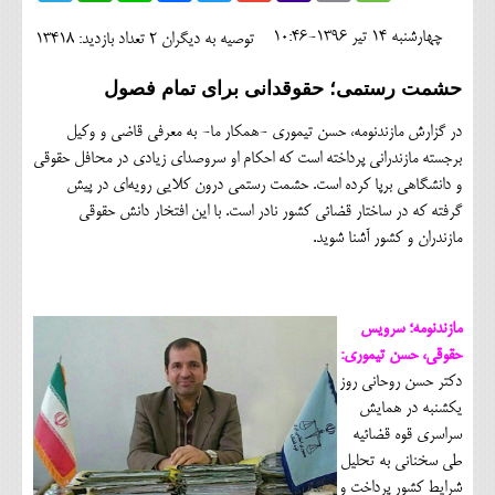
اجتماعی
چهارشنبه 14 تير 1396-10:46
توصیه به دیگران 2
تعداد بازدید: 13418
مهرورزان
حشمت رستمی؛ حقوقدانی برای تمام فصول
کلینیک
در گزارش مازندنومه، حسن تیموری -همکار ما- به معرفی قاضی و وکیل
حقوقی
برجسته مازندرانی پرداخته است که احکام او سروصدای زیادی در محافل حقوقی
و دانشگاهی برپا کرده است. حشمت رستمی درون کلایی رویه‌ای در پیش
محیط زیست و گردشگری
گرفته که در ساختار قضائی کشور نادر است. با این افتخار دانش حقوقی
مازندران و کشور آشنا شوید.
فرهنگی و هنری
اقتصادی
مازندنومه؛ سرویس
سیاسی
حقوقی، حسن تیموری:
خانه
دکتر حسن روحانی روز
یکشنبه در همایش
سراسری قوه قضائیه
طی سخنانی به تحلیل
شرایط کشور پرداخت و