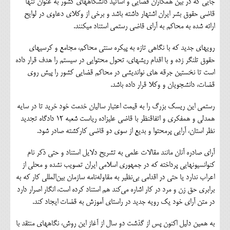
جایی که در بین همکاران قضایی و اساتید دانشگاه‎های کشور به عنوان تنها
قاضی حقوق بشر ایران اشتهار داشته باشد و برخی از وکلای دعاوی در لوایح
ارائه شده به محاکم به آرای قاضی رستمی استناد می‎کنند.
رویه‎ای جدید که با نگاهی تازه به پیکره سنتی محاکم، مجامع و کرسی‎های
حقوق تلنگر زده و با اقدام ریشه‎ای، تحول محتوایی در سیستم را هدف قرار داده
است تا نخستین جرقه های نواندیشی در محاکم قضایی کشور را پیش روی
قضات، دانشجویان و وکلا قرار داده باشد.
رستمی این ریسک بزرگ را به قیمت اعتبار سالیان خدمت خود خرید تا در سایه
همدلی و همفکری و اتفاق‎نظر با قاضی علیزاده ریاست شعبه 12 دادگاه تجدید
نظر استان، آرایی پرمحتوا و بدیع از سوی دو قاضی کارکشته صادر شود.
آرای صادره آنان مانند مقالات علمی به تشریح دلایل استناد و حتی ذکر نام
کنوانسیون‎هایی پرداخته که در جمهوری اسلامی ایران تصویب نشده و محلی از
اعراب ندارد یا حتی در اقدامی بی‌نظیر به مقاوله‌نامه سازمان بین‌المللی کار که به
برابری حق زن و مرد در کار اشاره می‌کند هم استناد کرده است، انگار اصرار دارد
در متن آرای خود یک رویه‌ جدید در راستای آموزش به قضات ایجاد کند.
به همین دلیل اکنون پس از گذشت دو سال از آغاز این روش، نگاه‎های منتقد با