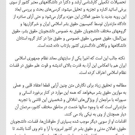
تحصیلات تکمیلی کارشناسی ارشد و دکترا در دانشگاه‎های معتبر کشور از سوی
برخی اساتید اشاره و تجزیه و تحلیل می‎شود، کرسی‌های بحث و بررسی ابعاد
این رویه جدید با حضور فعالان این حوزه برگزار می‌شود و حتی آرای صادره از
دادگاه مازندران توسط کمیسیون حقوق بشر اسلامی ایران و خبرگزاری‎ها و
گروه‎های مختلف دانشجویان حقوق به خصوص دانشجویان حقوق بشر، حقوق
بین‌الملل، حقوق عمومی، حقوق خصوصی و حقوق جزا در کنار گروه استادان
دانشگاه‎ها و وکلای دادگستری کشور بازتاب داده شده است.
نکته جالب این است که اخیرا یکی از سایت‎های معاند نظام جمهوری اسلامی
ایران هم با انعکاس این آرا، به قدرت بالای اندیشه و قوت علم حقوق در قضات
نظام اسلامی اعتراف کرده است.
مطالعه و تحقیق زیاد برای نگارش متن چنین آرایی قطعا اعتقاد قلبی و عملی
به موازین حقوق بشر می‎خواهد که همه این موارد در کنار برخورد انسانی و
صبورانه با مراجعان از ویژگی‌های اخلاقی و شخصیتی این قاضی با تجربه
مازندرانی است که با وجود سال‎ها خدمت در مناطق مختلف کشور، مردمان آن
دیار همچنان از وی به نیکی یاد می کنند.
اقدامات او از سویی دیگر موجب شده بسیاری از حقوقدان‌ها، قضات، دانشجویان
حقوق، فعالان مدنی و حقوق بشر در کشور امروزه با آرا و نام وی آشنا باشند تا