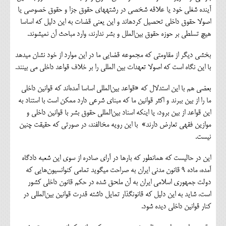
آینده شغلی خود یا علاقه شخصی در رشته‎های حقوق جزا و حقوق خصوصی یا
اصولا حقوق داخلی تحصیل کرده‎اند و این یعنی قضات به این دلیل که اساسا
هیچ تسلطی بر حوزه حقوق بین‌الملل و بشر ندارند، وارد مباحث آن نمی‎شوند.
بخشی دیگر از مقاومتی که مجموعه قضایی ما در این موارد از خود نشان می‎دهد
با این نگاه است که اصولا تعهدات بین المللی را بر خلاف قواعد داخلی می بینند.
بعضی هم با این استدلال که «قواعد بین‌المللی اساسا آمده‌اند که قوانین داخلی
ما را از بین ببرند و اکثر قوانین ما که مبنای شرعی دارد ممکن است با استناد به
این قواعد از بین برود، یا اینکه اسناد بین‌المللی حقوق بشر با قوانین داخلی و
موازین فقهی تعارض دارند» با این رویه مخالفند، در صورتی که حقیقت چنین
نیست.
این در حالیست که همانطور که بارها در آرای صادره از سوی این شعبه دادگاه
آمده، ماده 9 قانون مدنی ایران به صراحت می‎گوید تمامی کنوانسیون‌هایی که
دولت جمهوری اسلامی ایران به آن ملحق شده در حکم قانون داخلی کشور
است، شاید به این دلیل که قانونگذار تمایل داشته قدرت قوانین بین‌المللی در
کنار قوانین داخلی دیده شود.