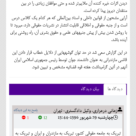
دیدن اثرات خیره کننده آن ملایم‌تر شده و حتی موافقان زیادی را در بین
منتقدان دیروز پیدا کرده است.
آرایی مشحون از قوانین داخلی و اسناد بین‌المللی که هر کدام یک کلاس درس
است و از جنبه حقوقي و اخلاقي قابلیت انتشار در نشریات حقوقی دارد، می‎رود تا
با روشن شدن بیش از پیش جنبه‎های علمی و حقوق بشری آن، راه روشنی برای
آینده باشد.
در این گزارش سعی شد در حد توان گوشه‎هایی از دلایل خطاب قرار دادن این
قاضی مازندرانی به عنوان دانشمند جوان توسط رئیس جمهوری اسلامی ایران
آنهم در آئین گرامیداشت هفته قوه قضائیه مشخص و تبیین شود.
دیدگاه ها
بیان دیدگاه
زمانی درمزاری، وکیل دادگستری- تهران
پاسخ به این دیدگاه
چهارشنبه 29 شهريور 1396-13:44
1
12
تبریک به جامعه حقوقی کشور، تبریک به مازندران و ایران و تبریک به