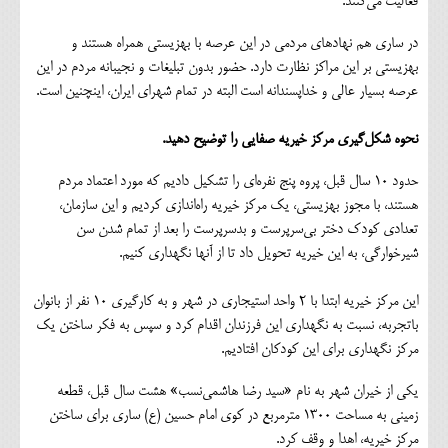
فعالیت می‌کنند.
در ساری هم نهادهای مردمی در این عرصه با بهزیستی همراه هستند و
بهزیستی بر این مراکز نظارت دارد. حضور بدون تبلیغات و نجیبانه مردم در این
عرصه بسیار عالی و خداپسندانه است البته در تمام شهرای ایران، اینچنین است.
نحوه شکل‌گیری مرکز خیریه صفایی را توضیح دهید.
حدود 10 سال قبل، پروه پنج نفره‌ای را تشکیل دادیم که مورد اعتماد مردم
هستند، با مجوز بهزیستی، یک مرکز خیریه راه‌اندازی کردیم و این سازمان،
تعدادی کودک دختر بی‌سرپرست و بدسرپرست را بعد از تمام شدن سن
شیرخوارگی، به این خیریه تحویل داد تا از آنها نگهداری کنیم.
این مرکز خیریه ابتدا با 2 واحد استیجاری در شهر و به کارگیری 10 نفر از بانوان
باتجربه، نسبت به نگهداری این فرزندان اقدام کرد و سپس به فکر ساختن یک
مرکز نگهداری برای این کودکان افتادیم.
یکی از خیران شهر به نام «سید رضا هاشمی‌نسب» هشت سال قبل، قطعه
زمینی به مساحت 1300 مترمربع در کوی امام حسین (ع) ساری برای ساختن
مرکز خیریه، اهدا و وقف کرد.