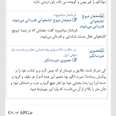
سوادکوه را غیر بومی و کوچنده می داند، رای درستی ندارد.
فرماندار میاندورود:
معلمانِ مروج کتابخوانی قدردانی می‌شوند
فرماندار میاندورود گفت: معلمانی که در زمینه ترویج
کتابخوانی فعال هستند شناسایی و قدردانی می‌شوند.
در حکایت خاک‌سپاری رضا یحیایی؛ نقاش و مجسمه ساز
جهانی ایران
حضوری حیرت‌انگیز
کِی خبردار شدند خلایق و دوستان او که چنین گرم و پر شتاب خود را بر
پیکرش رساندند؟ حیرت انگیز بود حضور این همه آدم از هر طیف و گروه و
دسته ای! زیرا رضا یحیایی خود نیز اهل هیچ گروه و حزب و دسته‌ای نبود و
شأن هنر را بالاتر از آن می‌دانست که وارد این جویبارها شود.
©2013 APG.ir