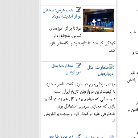
شب عرس؛ سخنان
د
نو از اندیشه مولانا
مولانا بر اثر آموزه‌های
مطلب
شمس، شجاعانه از
کهنگی گریخت تا تازه شود و نگاه‌ها را تازه
کند.
ت و
متفاوت؛ مثل
دروازه‌بان
 قلم
 پاداش
مهدی یزدانی‌خرم در ساری گفت: ناصر حجازی
با کیفیت‌ترین دروازه‌بان تاریخ ایران است،
دروازه‌بانی که مهاجم بود و گل هم زد. در آخرین
ر
بازی که حجازی سرمربی استقلال بود،
فتن و
قلعه‌نوعی علیه او کودتا کرد و موجب برکناریش
شد.
و
زیرمیزی‌ها روی