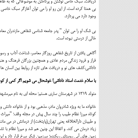
دریافت. سبک خاص نوشتن و پرداختن به موضوعاتی که به ظاهر
بی همتا کرده است. از این رو او را می توان آغازگر سبک خاصی 
وجود دارد می پردازد.
بی شک او را می توان " پدر جامعه شناسی شفاهی مازندران معاصر
خالی از درستی نبوده است.
آگاهی یافتن از تاریخ شفاهی روزگار معاصر، شناخت آداب و رسو
فراز و فرود زندگی مردم عادی و همچنین بزرگان فرهنگ و هنر و
داداشی،کشف های نو و دریافت های تازه از روابط بین انسان ها 
با سلام خدمت استاد داداشی! خوشحال می شویم اگر کمی از کود
متولد 1319 در شهرستان ساری هستم؛ محله ای به نام میرمشهد. این محله یکی از کهن ترین بَرزن های ساری است.
خانواده ما به ویژه شادروان مادر، مذهبی بود و از خانواده دان
کوتاه میرزا نظام طبیب را چند سال پیش در مجله وقف؛ "میراث جاو
و طبیبان دارالخلافه یعنی تهران(پایتخت) از درمانش در می مانند.
زیاد درمان می کند. و اتفاقا این چنین هم شد و میرزا نظام با 
زمین های آبی روستای ریکنده؛ سرزمین شکر سرخ قرار داد و این