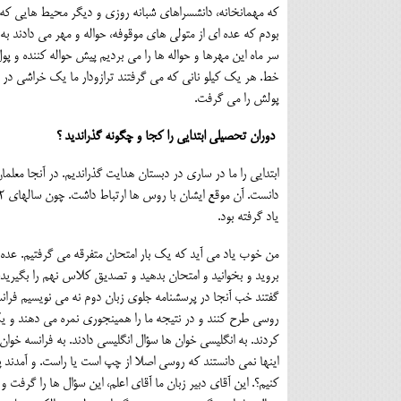
که مهمانخانه، دانشسراهای شبانه روزی و دیگر محیط هایی که شبا
بودم که عده ای از متولی های موقوفه، حواله و مهر می دادند به
سر ماه این مهرها و حواله ها را می بردیم پیش حواله کننده و 
خط. هر یک کیلو نانی که می گرفتند ترازودار ما یک خراشی در ا
پولش را می گرفت.
دوران تحصیلی ابتدایی را کجا و چگونه گذراندید ؟
ابتدایی را ما در ساری در دبستان هدایت گذراندیم. در آنجا مع
یاد گرفته بود.
من خوب یاد می آید که یک بار امتحان متفرقه می گرفتیم. عده 
بروید و بخوانید و امتحان بدهید و تصدیق کلاس نهم را بگیرید، 
گفتند خب آنجا در پرسشنامه جلوی زبان دوم نه می نویسیم فران
روسی طرح کنند و در نتیجه ما را همینجوری نمره می دهند و
کردند. به انگلیسی خوان ها سؤال انگلیسی دادند. به فرانسه خو
اینها نمی دانستند که روسی اصلا از چپ است یا راست. و آمدند پی
کنیم؟. این آقای دبیر زبان ما آقای اعلم، این سؤال ها را گرفت 