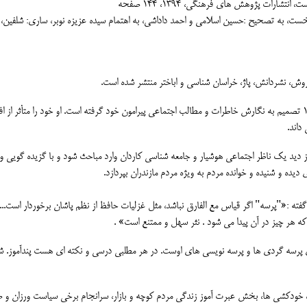
فروش، نشردانش، پاژ، خراسان شناسی و اباختر منتشر شده است.
احمد داداشی، به گفته خود (در پیشگفتار "پرسه"1) از سال 1369 تصمیم به نگارش خاطرات و مطالب اجتماعی پیرامون خود گرفته است. او خود را متأثر ا
داند.
 دید یک ناظر اجتماعی هوشیار و جامعه شناسی کاردان وارد مباحث شود و با گزیده گویی و 
یده و شنیده و خوانده مردم به ویژه مردم مازندران بپردازد.
ه :«"پرسه" اگر قیاس مع الفارق نباشد، مثل غزلیات حافظ از نظم پاشان برخوردار است....
ر چیز در آن پیدا می شود . نثر سهل و ممتنع است» .
ی پرسه گردی ها و پرسه نویسی های اوست. در هر مطلبی درسی و نکته ای هست پندآموز. ش
ودکشی ها، بخش عبرت آموز زندگی مردم کوچه و بازار، سرانجام برخی سیاست ورزان و ص