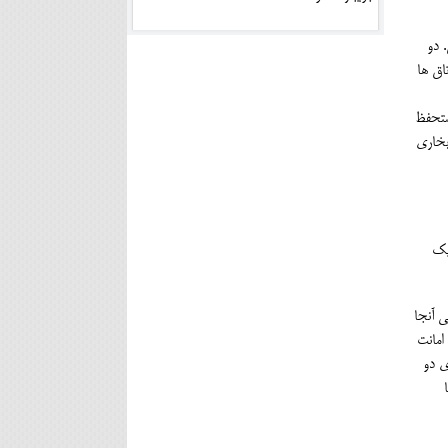
 دو
اق ها
مستحفظ
بخاری
 یک
ی آنجا
امانت
ی دو