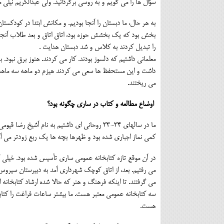
سؤال ها را می گویم و به روسی برگردانید. ولی عبدالکریم نیلی 
به هر حال، ما دبستان را آنجا بودیم. و مکانش ابتدا در کودکس
بخش بود که یک بخشش حوزه بود، اتاق اتاق و بعد طلاب آنجا 
را تبدیل کردند به کلاس و شد دبستان هدایت .
معلمانی داشتیم که دلسوز بودند. کار می کردند. هنوز برق نبود
داشت و این مستحفظ ها سعی می کردند هیزم دو ماهه سه ماهه 
می ریختند.
اوضاع مطالعه و کتاب در ساری چگونه بود؟
ما در سالهای 34-33 روحانی ای داشتیم به نام آش
کمی نماز اجباری شده بود و ظهرها بچه ها یک ربع زودتر می 
در آن موقع تازه کتابخانه عمومی ساری تأسیس شده بود. خیلی کو
می رفتیم. بعد، از اتاق کوچک شهرداری آمد به دبیرستان سیروس
می گرفتند. تا اینکه فرهنگ و هنر که حالا شده ارشاد کتابخانه 
سه کتابخانه عمومی معتبر هست. ما بیشتر ساعات فراغت را کتابخا
هست.