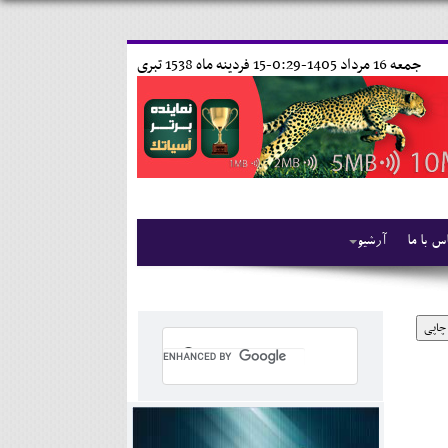
جمعه 16 مرداد 1405-0:29-
15 فردينه ماه 1538 تبری
س با ما
آرشیو
چاپی