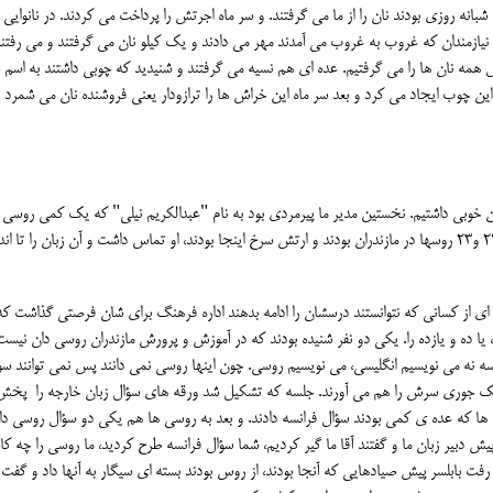
نه روزی بودند نان را از ما می گرفتند. و سر ماه اجرتش را پرداخت می کردند. در نانوایی
 نیازمندان که غروب به غروب می آمدند مهر می دادند و یک کیلو نان می گرفتند و می رفتند
پول همه نان ها را می گرفتیم. عده ای هم نسیه می گرفتند و شنیدید که چوبی داشتند به اسم
ین چوب ایجاد می کرد و بعد سر ماه این خراش ها را ترازودار یعنی فروشنده نان می شمرد 
لمان خوبی داشتیم. نخستین مدیر ما پیرمردی بود به نام "عبدالکریم نیلی" که یک کمی روسی
دانست. آن موقع ایشان با روس ها ارتباط داشت. چون سالهای 22 و23 روسها در مازندران بودند و ارتش سرخ اینجا بودند، او تماس داشت و آن زبان را تا
ای از کسانی که نتوانستند درسشان را ادامه بدهند اداره فرهنگ برای شان فرصتی گذاشت که
یا ده و یازده را. یکی دو نفر شنیده بودند که در آموزش و پرورش مازندران روسی دان نیست
سه نه می نویسیم انگلیسی، می نویسیم روسی. چون اینها روسی نمی دانند پس نمی توانند سؤ
 یک جوری سرش را هم می آورند. جلسه که تشکیل شد ورقه های سؤال زبان خارجه را پخش
ان ها که عده ی کمی بودند سؤال فرانسه دادند. و بعد به روسی ها هم یکی دو سؤال روسی داد
ش دبیر زبان ما و گفتند آقا ما گیر کردیم، شما سؤال فرانسه طرح کردید، ما روسی را چه کار
و رفت بابلسر پیش صیادهایی که آنجا بودند، از روس بودند بسته ای سیگار به آنها داد و گفت 