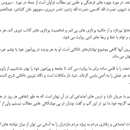
دهد. در مورد چهره های فرهنگی و علمی نیز مطالب فراوان است از جمله در مورد : سیروس
دنیوی، نصرت الله کاسمی، نصرت الله زندی، ناصر حریری، منوچهر خان کلبادی، عبدالحمی
حتوا بپردازد و از حاشیه پردازی های بی ثمر و شخصیت پردازی های کاذب دوری کند. هر 
و توام با خط و ربط های ادبی روایت می شود.
ین آنها گاهی موضوع نوشتارهای داداشی است. او به هر پدیده در پیرامون خود با چشم عبر
ان می ماند.
د را با قلمی ساده برای ما روایت می کند تا جامعه و پیرامون خود را بهتر بشناسیم. از زاویه
هر عملی را به آدمی بازمی گرداند. دنیا، دار مکافات است و نگاه تیزبین داداشی شرح کننده
م ما جریان دارد و درس های اجتماعی ای در آن نهان است که به طور شفاهی هر روز در ه
. اگرچه خود ما نیز در این گپ و گفت چندان در پی موشکافی علمی مطالب نیستیم ولی از گ
ت اجتماعی و رفتاری مردم به ویژه مردم مازندران را به آسانی می توان از میان نوشته های ا