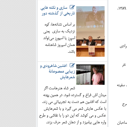
ساری و نکته هایی
7- دیوان نوبر(مدایح و مراثی)، سید ابراهیم نوبر، جلد1، چاپ نخست، به تصحیح :حسین اسلامی و احمد داداشی، به اهتمام سیده عزیزه نوبر، ساری: شلفین، 1389،
تاریخی از گذشته دور
بر اساس نشانه‌ها، کوه
نزدیک به ساری یعنی
اسپِرِز یا اسپورِز می‌تواند
همان اسپروز شاهنامه
ز افرادی
باشد.
افشین شاهرودی و
نثر
زیبایی معصومانۀ
شعرهایش
 سفینه
شعر شاه هنرهاست اگر
میدان اش فراخ و گسترده شود. در همین پهنه
است که افشین هم دست به تجربیاتی می زند.
رح
با عکس هایش شعر می گیرد و با شعرهایش
عکس و می کوشد که این دو را با نقاشی و طرح
واره هایی بیامیزد و از دهان شعر حرف بزند.
احبان