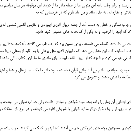
ید و برابر وقف نامه این متولی ها از جمله مادر ما از درآمد این موقوفه هر سال مراسم دین
ناتی و مغازه ای به جای ماند و من یاد دارم که در خردسالی که به
 های چاپ سنگی و خطی به دست آمد از جمله دیوان انوری ابیوردی و نفایس الفنونِ شمس الدی
ت می دانستند، فلسفه می دانستند. برای همین بود که به مطب می گفتند مَحکمه. مثلا پیرزن
مرا معاینه کند. این نشان می دهد که طبیبان قدیم مثل بوعلی یا به تقلید از بوعلی سینا ض
لسفی هم می کرد. چنانچه که از میرزا نظام طبیب؛ نیای مادری ما مقداری کتاب باقی مانده 
 جوهری خواندیم. یادم می آید وقتی قرآن تمام شده بود مادر ما یک سبد زغال و اشیا و اینها
 مطالعه ما نقش داشت و تشویق می کرد.
ای ابتدایی آن زمان را رفته بود. سواد خواندن و نوشتن داشت ولی حساب سیاق می نوشت. وق
ادر ساری، او و یک خباز دیگر مغازه نانوایی را شریکی اداره می کردند. و دو نوع نان سنگک و
ی کردیم. همچنین بچه های شریکش هم می آمدند آنجا پدر را کمک می کردند. خوب یادم می