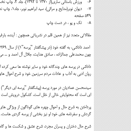
6- ورزش باستانی ساری(از 1370 تا 1392)، جلد 2، چاپ نخست، انتشارات پژوهش های فرهنگی، 1394، 144 صفحه
549 صفحه
8- تک و پو ، در دست چاپ
مقالاتی متعدد نیز از همین قلم در نشریاتی همچون : آینده، بار
چون محمدعلی جمالزاده ، صادق هدایت، جلال آل احمد و ... می 
داداشی در پرسه های چندگانه خود و سایر نوشته ها سعی کرده از
روان ادبی به آداب و عادات مردم سرزمین خود و شرح احوال های د
سیدمحسن عمادیان در مورد پرسه (پیشگفتار "پرسه ای دیگر") گفت
ای است که محتوایش خالی از خلل است. کشکول درویش است که ه
پرداختن به شرح حال و احوال چهره های گوناگون از ویژگی ها
گردش و سفرنامه های خود او نیز بخشی از پرسه گردی هاست.
شرح حال دختران و پسران مجرد، شرح عشق و شکست ها و گاه خ