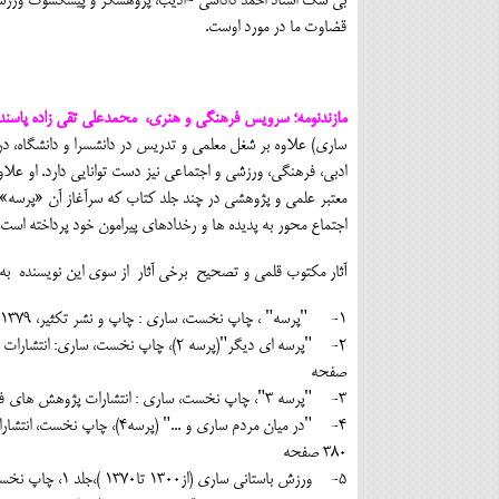
بی شک استاد احمد داداشی -ادیب، پژوهشگر و پیشکسوت ورزش با
قضاوت ما در مورد اوست.
مازندنومه؛ سرویس فرهنگی و هنری، محمدعلی تقی زاده پاسند
ساری) علاوه بر شغل معلمی و تدریس در دانشسرا و دانشگاه، 
ادبی، فرهنگی، ورزشی و اجتماعی نیز دست توانایی دارد. او علا
معتبر علمی و پژوهشی در چند جلد کتاب که سرآغاز آن «پرسه
اجتماع محور به پدیده ها و رخدادهای پیرامون خود پرداخته است.
آثار مکتوب قلمی و تصحیح برخی آثار از سوی این نویسنده به ق
1- "پرسه" ، چاپ نخست، ساری : چاپ و نشر تکثیر، 1379 ، 487 صفحه
صفحه
3- "پرسه 3"، چاپ نخست، ساری : انتشارات پژوهش های فرهنگی،1387 ، 374 صفحه
380 صفحه
5- ورزش باستانی ساری (از1300 تا1370 )،جلد 1، چاپ نخست، انتشارات پژوهش های فرهنگی، 1390، 378 صفحه