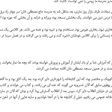
مدیر مدرسه ما روسی را نمی توانست کتابت کند.
تان سعادت طرف بازار روز ساری، بعد منتقل شد به مدرسه حاج مصطفی خان؛ سر چهار راه برق.
درس دین می خواندند. یک بخشش مسجد بود، ویرانه و خرابه. و آن بخشی که حوزه بود ات
. بخاری نبود. بخاری هیزمی بود. مستخدم بود و تنبیه بود و همه می دانند. هر کلاسی یک 
زمستانی را برای کلاس خودشان ذخیره کنند و می رفتند و می گرفتند و در فصل سرما در 
یخ رضا قیومی که آمرزش خدا بر او باد. ایشان از آموزش و پرورش خواسته بودند که بچه ها نماز بخوانند.
آمدند و در همین مسجد مصطفی خان اقامه جماعت می کردند.
چک و مختصر بود، که این کتابخانه را شهرداری دایر کرده بود. بعد یک اتاق بود و ما گاه
 پهلوی سابق که الان خسرویه می گویند که عده ای می رفتند. و کتاب می خواندند و کتاب 
ای در خیابان انقلاب دایر کرد. سپس بعد از انقلاب گسترش پیدا کرد و چنان که الان در سار
نه عمومی می رفتیم. خیلی از کتابچه ها را در آنجا خواندیم و سایه هایی از آنها در ذهن ما