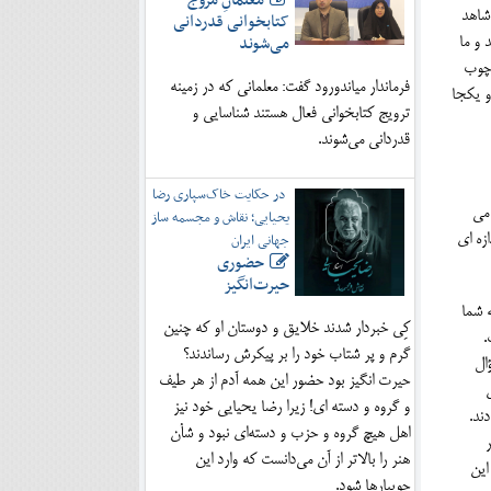
معلمانِ مروج
 شاهد
کتابخوانی قدردانی
می‌شوند
 و ما
 چوب
فرماندار میاندورود گفت: معلمانی که در زمینه
و یکجا
ترویج کتابخوانی فعال هستند شناسایی و
قدردانی می‌شوند.
در حکایت خاک‌سپاری رضا
 می
یحیایی؛ نقاش و مجسمه ساز
جهانی ایران
 اندازه ای
حضوری
حیرت‌انگیز
 شما
کِی خبردار شدند خلایق و دوستان او که چنین
.
گرم و پر شتاب خود را بر پیکرش رساندند؟
ال
حیرت انگیز بود حضور این همه آدم از هر طیف
و گروه و دسته ای! زیرا رضا یحیایی خود نیز
ند.
اهل هیچ گروه و حزب و دسته‌ای نبود و شأن
هنر را بالاتر از آن می‌دانست که وارد این
این
جویبارها شود.