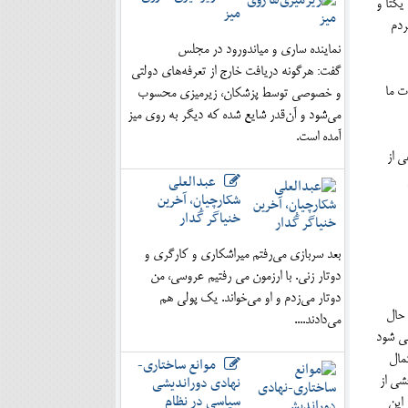
یکتا و
میز
ردم
نماینده ساری و میاندورود در مجلس
گفت: هرگونه دریافت خارج از تعرفه‌های دولتی
ت ما
و خصوصی توسط پزشکان، زیرمیزی محسوب
می‌شود و آن‌قدر شایع شده که دیگر به روی میز
آمده است.
ی از
عبدالعلی
شکارچیان، آخرین
خنیاگر گُدار
بعد سربازی می‌رفتم میراشکاری و کارگری و
دوتار زنی. با ارزمون می رفتیم عروسی، من
دوتار می‌زدم و او می‌خواند. یک پولی هم
 حال
می‌دادند....
می شود
تمال
موانع ساختاری-
نهادی دوراندیشی
شی از
سیاسی در نظام
 این