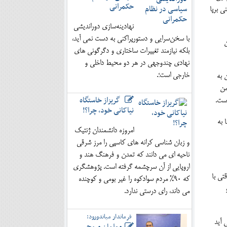
حکمرانی
ی برپا
نهادینه‌سازی دوراندیشی
با سخن‌سرایی و دستورپراکنی به دست نمی آید،
ن
بلکه نیازمند تغییرات ساختاری و دگرگونی های
نهادی چندوجهی در هر دو محیط داخلی و
خارجی است؛.
 به
من
گریزاز خاستگاه
است.
نیاکانی خود، چرا؟!
 به
امروزه دانشمندان ژنتیک
و زبان شناسی کرانه های کاسپی را مرز شرقی
ناحیه ای می دانند که تمدن و فرهنگ هند و
اروپایی از آن سرچشمه گرفته است. پژوهشگری
تی با
که 90% مردم سوادکوه را غیر بومی و کوچنده
می داند، رای درستی ندارد.
فرماندار میاندورود:
 آید