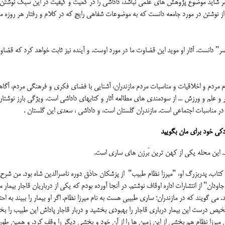
 شاید موضوع پژوهش های علمی نباشد، داداشی را در کمیت و کیفیت در این سبک نوشتن 
از نوشتن در مورد جامعه دانست که به موضوعات شفاهی رایج که در کلام و رفتار هر روزه م
" دانست. آثار او موید این قضاوت ما در مورد اوست. و آینده نیز ثابت خواهد کرد که قضاو
م مردم و اخلاقیات و مناسبات مردم مازندران، آشنایی با فضای فکری و فرهنگی مردم، آگاه
 علم و ورزش ... از سودمندی های مطالعه آثار و کتابهای داداشی است. ویژگی بارز نوشتار
در مناسبات اجتماعی است. مازندران گلستان است، و داداشی ، سعدی این گلستان .
کی خود برای مان بگویید
ش و کتاب. پدربزرگ او، "میرزا نظام طبیب" از پزشکان حاذق دوره ناصرالدین شاه بود. من شرح
دان" از انتشارات اداره اوقاف نوشتم. در آنجا آورده بودم که یکی از درباریان قاجار بیمار 
 می گویند که در مازندران؛ ساری طبیبی هست به نام میرزا نظام. اگر او بیمار را ببیند به اح
تشخیص درست این بیمار درباری قاجار را بهبودی بخشید و دربار قاجار پاداش این طبیب را بخ
 میرزا نظام هم بخشی از این زمین ها را از آن خود و بخشی دیگر را وقف کرد. و همین طور