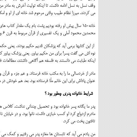
وقف نسل به نسل ادامه داشت. تا اینکه تولیت آخرش به مادر من رس
می کردند. میرزا نظام طبیب وقتی مرحوم شد خانه ای از او و امکا
خانه150 سال پیش او رفته بودیم پشت بام یک مقدار کتاب
محمدبن محمود آملی و یک تفسیری از قرآن مربوط به قرن 6 و7. که اینها را گرفتیم و به یکی از کتابخانه های عمومی شهر دادیم.
از این کتابها برمی آید که پزشکان قدیم حکیم بودند. یعنی حکم
نوه اش می گفت پسر! برای من حکیم بیاور. یعنی پزشک بیاور که 
اینکه طبابت می دانستند به فلسفه هم آگاهی داشتند، مطالعات ف
مادر از خردسالی ما را به مکتب خانه فرستاد. و عم جزء و قرآن و
عنوان پاداش برای این خانم ملّا فرستاده بود. بعد هم خودش در
شرایط خانواده پدری چطور بود ؟
پدر ما یگانه پسر خانواده بود و تحصیل چندانی نداشت. کلاس ه
مادرم ازدواج کرد او کسب خبازی داشت، نانوا بود. و در خیابان ن
تافتون پخت می کرد.
من یادم می آید که تابستان ها مغازه پدر می رفتیم و کمک م