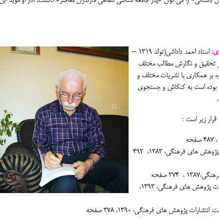
ستانی- را می توان «پدر جامعه شناسی شفاهی مازندران معاصر» دانست. آثار او موید این
ی:
استاد احمد داداشی(تولد 1319 –
در تحقیق و نگارش مطالب مختلف
وه بر همکاری با نشریات مختلف و
» بوده است به کنکاش و جستجوی
رار زیر است :
2- "پرسه ای دیگر"(پرسه 2)، چاپ نخست، ساری: انتشارات پژوهش های فرهنگی، 1383، 492
4- "در میان مردم ساری و ..." (پرسه4)، چاپ نخست، انتشارات پژوهش های فرهنگی، 1393،