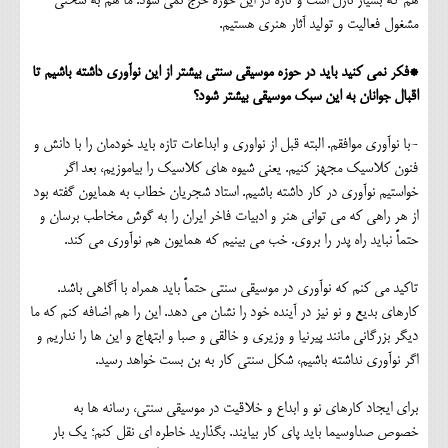
هم که بسیار نازل است و تازه در این حوزه خرج نمی شود. ما هم به سختی
مشغول فعالیت و تولید آثار هنری هستیم.
*فکر نمی کنید باید در حوزه موسیقی سنتی بیشتر از این نوآوری داشته باشیم تا
اقبال جوانان به این سبک موسیقی بیشتر شود؟
-با نوآوری موافقم. البته قبل از نواوری و ابداعات تازه باید خودمان را با دانش و
فنون کلاسیک مجهز کنیم. یعنی شیوه های کلاسیک را بیاموزیم، بعد اگر
خواستیم نوآوری در کار داشته باشیم. استاد شجریان خطاب به همایون گفته بود
از هر راهی که می توانی هنر و ادبیات فاخر ایران را به گوش مخاطب برسان و
حتماً نباید راه پدر را بروی. خب می بینیم که همایون هم نوآوری می کند.
تاکید می کنم که نوآوری در موسیقی سنتی حتماً باید همراه با آگاهی باشد.
کارهای بدیع و نو نیز در آینده خود را نشان می دهد. این را هم اضافه کنم که ما
دیگر بزرگانی مانند پیرنیا و وزیری و خالقی و صبا و ابتهاج و این ها را نداریم و
اگر نوآوری نداشته باشیم، شکل سنتی کار به بن بست خواهد رسید.
برای ایجاد کارهای نو و ابداع و خلاقیت در موسیقی سنتی، رسانه ها به
خصوص صداوسیما باید پای کار بیایند. بگذارید خاطره ای نقل کنم؛ یک بار