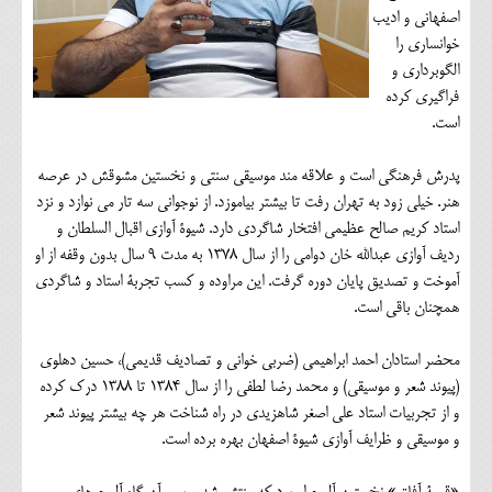
اصفهانی و ادیب
خوانساری را
الگوبرداری و
فراگیری کرده
است.
پدرش فرهنگی است و علاقه مند موسیقی سنتی و نخستین مشوقش در عرصه
هنر. خیلی زود به تهران رفت تا بیشتر بیاموزد. از نوجوانی سه تار می نوازد و نزد
استاد کریم صالح عظیمی افتخار شاگردی دارد. شیوۀ آوازی اقبال السلطان و
ردیف آوازی عبدالله خان دوامی را از سال 1378 به مدت 9 سال بدون وقفه از او
آموخت و تصدیق پایان دوره گرفت. این مراوده و کسب تجربۀ استاد و شاگردی
همچنان باقی است.
محضر استادان احمد ابراهیمی (ضربی خوانی و تصادیف قدیمی)، حسین دهلوی
(پیوند شعر و موسیقی) و محمد رضا لطفی را از سال 1384 تا 1388 درک کرده
و از تجربیات استاد علی اصغر شاهزیدی در راه شناخت هر چه بیشتر پیوند شعر
و موسیقی و ظرایف آوازی شیوۀ اصفهان بهره برده است.