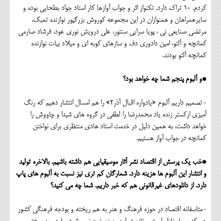
کردم. 10 تراک دارد. تکنواز اثر و جواب آوازها کار استاد جواد بطحایی بوده و
سایرهمراهان و همنوازان در این مجموعه کوروش بزرگپور نوازنده تمبک،
مرتضی صنایعی نی ، پویا سرایی سنتور، علی درویش نوری عود، فرشاد صارمی
کمانچه و آلتو، امین دادوری دف و سازهای کوبه ای و میلاد بیات نوازنده
کمانچه آلتو بودند.
*و آلبوم پنجم شما چه خواهد بود؟
-تصمیم داریم آلبوم «یادواره اقبال آذر2» را هم امسال انتشار دهیم که رنگ
آمیزی ارکستر زنده یاد محمدرضا را لطفی در گروه های شیدا و چاووش را
خواهد داشت، به همین دلیل در خدمت استاد هادی منتظری برای نواختن
کمانچه در جواب آواز هستیم.
*خب یک پرسش از اقتصاد نشر آثار موسیقیایی هم داشته باشیم. بالاخره تولید
و انتشار این آلبوم ها هزینه دارد. شمارگان کم تری نیز نسبت به آلبوم های پاپ
دارد. از دانلودهای غیرقانونی هم که خبر داریم. شما چه می کنید؟
-متاسفانه اقتصاد در حوزه فرهنگ و هنر به هم ریخته و بودجه فرهنگی کشور