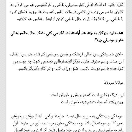
شاید ندانید که استاد لطفی کنار موسیقی، نقاشی و خوشنویسی هم می کرد و به
گالری ها سر می زد. حتی گاهی در وقت تنفس کنسرت ها، چهره اعضای گروه
را نقاشی می کرد! یک بار در حال نقاشی کردن از ایشان عکس هم گرفتم.
*همه این بزرگان به چند هنر آراسته اند. فکر می کنی مشکل حال حاضر اهالی
هنر و موسیقی چیه؟
-الان همبستگی بین اهالی فرهنگ و همین موسیقی کم شده. هم بین اعضای
این صنف و هم صنوف هنری دیگر انحصارطلبی دیده می شود. چه خوب می
شود همه با هم دوست باشیم، عشق ورزی کنیم و در کنار یکدیگر باشیم.
مولانا سروده:
این دیگ زخامی است که در جوش و خروش است
چون پخته شد و لذت دم دید، خموش است
سوختگی و پختگی به سن و سال نیست. هنرمند واقعی باید از جوش و خروش
عبور کند و سوخته دل باشد و به پختگی معنوی برسد. به باور من هنرمند اول
باید به صلح درونی برسد و از درون خود متصل شود. اگر از درون خود اتصال