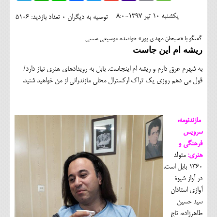
اجتماعی
يکشنبه 10 تير 1397-8:0
توصیه به دیگران 0
تعداد بازدید: 5106
مهرورزان
گفتگو با «سبحان مهدی پور» خواننده موسیقی سنتی
کلینیک
ریشه ام این جاست
حقوقی
به شهرم عرق دارم و ریشه ام اینجاست. بابل به رویدادهای هنری نیاز دارد/
قول می دهم روزی یک تراک ارکسترال محلی مازندرانی از من خواهید شنید.
محیط زیست و گردشگری
فرهنگی و هنری
مازندنومه،
اقتصادی
سرویس
فرهنگی و
سیاسی
هنری:
متولد
خانه
1360 بابل است.
در آواز شیوۀ
آوازی استادان
سید حسین
طاهرزاده، تاج