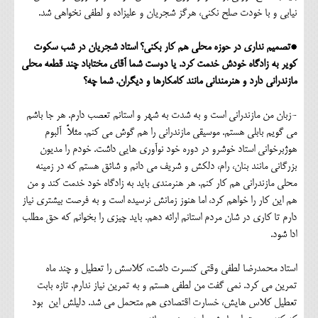
نیابی و با خودت صلح نکنی، هرگز شجریان و علیزاده و لطفی نخواهی شد.
*تصمیم نداری در حوزه محلی هم کار بکنی؟ استاد شجریان در شب سکوت
کویر به زادگاه خودش خدمت کرد. یا دوست شما آقای مختاباد چند قطعه محلی
مازندرانی دارد و هنرمندانی مانند کامکارها و دیگران. شما چه؟
-زبان من مازندرانی است و به شدت به شهر و استانم تعصب دارم. هر جا باشم
می گویم بابلی هستم. موسیقی مازندرانی را هم گوش می کنم. مثلاً آلبوم
هوژبرخوانی استاد خوشرو در دوره خود نوآوری هایی داشت. خودم را مدیون
بزرگانی مانند بنان، رام، دلکش و شریف می دانم و شائق هستم که در زمینه
محلی مازندرانی هم کار کنم. هر هنرمندی باید به زادگاه خود خدمت کند و من
هم این کار را خواهم کرد، اما هنوز زمانش نرسیده است و به فرصت بیشتری نیاز
دارم تا کاری در شان مردم استانم ارائه دهم. باید چیزی را بخوانم که حق مطلب
ادا شود.
استاد محمدرضا لطفی وقتی کنسرت داشت، کلاسش را تعطیل و چند ماه
تمرین می کرد. نمی گفت من لطفی هستم و به تمرین نیاز ندارم. تازه بابت
تعطیل کلاس هایش، خسارت اقتصادی هم متحمل می شد. دلیلش این بود