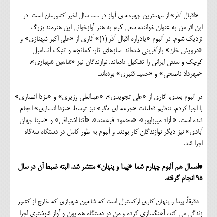
-«اقبال آذر» از مهمترین چهره‌های آواز در صد سال اخیر کشورمان است. در
این اثر من به عنوان خواننده سعی کرم به هنر آوازخوانی این هنرمند بزرگ
نزدیک شوم. در آلبوم «یادواره اقبال آذر (1)» آثاری از «علی اکبر شهنازی» و
«درویش خان» بازآفرینی شده‌اند. سازهای تار، کمانچه و تنبک آنسامبل
کوچک و سنتی ایرانی را تشکیل داده‌اند. نوازندگان نیز «شاهین شهبازی»،
«مهرداد ناصحی» و «حمید قنبری» بوده‌اند.
در آلبوم بعدی، آثاری از «علی تجویدی»، «عبدالعلی وزیری» و «مزدا انصاری»
را اجرا کردم. تنظیم قطعات «جرعه ای دگر» نیز توسط «مزدا انصاری» انجام
شده است. « آزاد میرزاپور»، «محمود فرهمند»، «آتنا اشتیاقی» و «سینا جهان
آبادی» نیز دیگر نوازندگان کار بودند و آلبوم به طور کامل در دستگاه سه‌گاه
اجرا شد.
*امسال هم آلبوم چهارم شما «پیدا و پنهان» منتشر شد. البته ضبط آن در سال
95 انجام گرفته.
-دقیقاً. پیدا و پنهان کاری ارکسترال است که شاهین شهبازی که خارج از کشور
زندگی می کند، آهنگسازی کرده و من در دستگاه همایون و آواز شوشتری اجرا