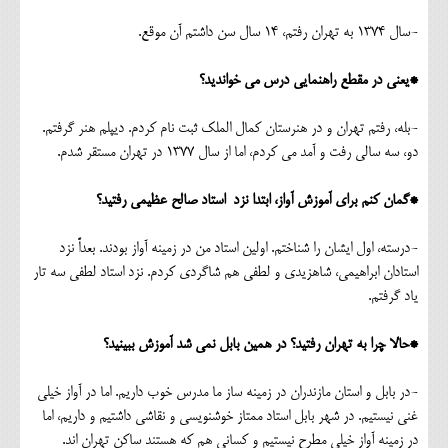
-سال 1374 به تهران رفتم، 14 سال سن داشتم آن موقع.
*یعنی در مقطع راهنمایی درس می خواندید؟
-بله، رفتم تهران و در هنرستان کمال الملک ثبت نام کردم. دیپلم هنر گرفتم.
دو، سه سالی رفت و آمد می کردم، اما از سال 1377 در تهران مستقر شدم.
*گمان کنم برای آموزش آواز، ابتدا نزد استاد صالح عظیمی رفتید؟
-درسته، اول ایشان را شناختم. اولین استاد من در زمینه آواز بودند. بعداً نزد
استادان ابراهیمی، شاهزیدی و لطفی هم شاگردی کردم. نزد استاد لطفی سه تار
یاد گرفتم.
*حالا چرا به تهران رفتید؟ در همین بابل نمی شد آموزش ببینید؟
-در بابل و استان مازندران در زمینه ساز ما مدرس خوب داریم. اما در آواز خیلی
غنی نیستیم. در شهر بابل استاد ممتاز خوشنویسی و نقاشی داشتیم و داریم، اما
در زمینه آواز خیلی مطرح نیستیم و کسانی هم که هستند ساکن تهران اند.