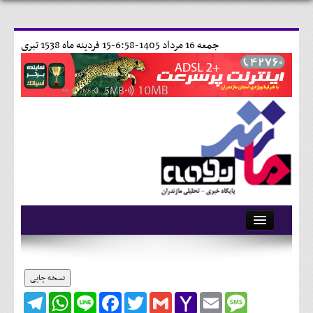
جمعه 16 مرداد 1405-6:58-
15 فردينه ماه 1538 تبری
آرشیو
تماس با ما
نسخه چاپی
Telegram
WhatsApp
Line
Facebook
Twitter
Gmail
Yahoo
Email
Message
وبلاگ
Mail