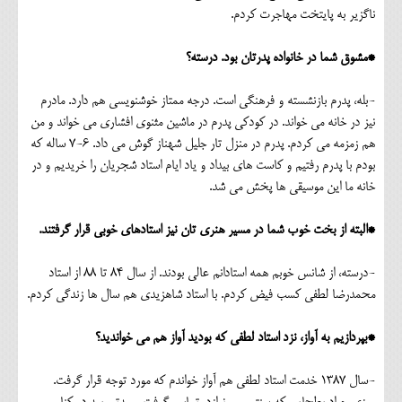
ناگزیر به پایتخت مهاجرت کردم.
*مشوق شما در خانواده پدرتان بود. درسته؟
-بله، پدرم بازنشسته و فرهنگی است. درجه ممتاز خوشنویسی هم دارد. مادرم
نیز در خانه می خواند. در کودکی پدرم در ماشین مثنوی افشاری می خواند و من
هم زمزمه می کردم. پدرم در منزل تار جلیل شهناز گوش می داد. 6-7 ساله که
بودم با پدرم رفتیم و کاست های بیداد و یاد ایام استاد شجریان را خریدیم و در
خانه ما این موسیقی ها پخش می شد.
*البته از بخت خوب شما در مسیر هنری تان نیز استادهای خوبی قرار گرفتند.
-درسته، از شانس خوبم همه استادانم عالی بودند. از سال 84 تا 88 از استاد
محمدرضا لطفی کسب فیض کردم. با استاد شاهزیدی هم سال ها زندگی کردم.
*بپردازیم به آواز، نزد استاد لطفی که بودید آواز هم می خواندید؟
-سال 1387 خدمت استاد لطفی هم آواز خواندم که مورد توجه قرار گرفت.