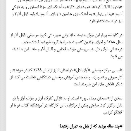
«قصۀ آفاق» نخستین آلبوم او بود که منتشر شد و پس آن گاه آلبوم های
«یادوارۀ اقبال آذر1»، «جرعه ای دگر» به آهنگسازي مزدا انصاري و به تازگی
آلبوم «پيدا و پنهان» به آهنگسازي شاهين شهبازي. آلبوم يادواره اقبال آذر2 را
نیز در دست انتشار دارد.
در کارنامه پربار این جوان هنرمند مازندرانی سرپرستی گروه موسیقی اقبال آذر از
سال 1388 و اجرای چندین کنسرت همراه با گروه خورشید استاد مجید
درخشانی، نوای دل به سرپرستی جواد بطحایی و اقبال آذر و مانند این ها دیده
می شود.
تاسیس مرکز موسیقی «آوای دل» در استان البرز از سال 1388 که در حوزۀ نشر
آثار صوتی و تصویری و همچنین آموزش موسیقی دستگاهی فعالیت می کند، از
دیگر تلاش های این هنرمند است.
سخن از «سبحان مهدی پور» است. او به تازگی کارگاه آواز و جواب آواز را در
بابل برگزار کرد. ساعتی پیش از برگزاری این کارگاه، در آموزشگاه آفتاب نو با او
گفتگو کردیم.
*چند ساله بودید که از بابل به تهران رفتید؟