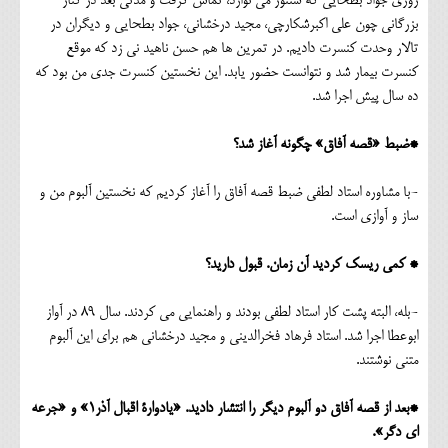
روزی جواد بطحایی که سنتور می نوازد، تماس گرفت و مدتی بعد در کنار
بزرگانی چون علی اکبرشکارچی، مجید درخشانی، جواد بطحایی و دیگران در
تالار وحدت کنسرت دادیم. در تمرین ها هم حسن ناهید نی زد که موقع
کنسرت بیمار شد و نتوانست حضور یابد. این نخستین کنسرت جدی من بود که
ده سال پیش اجرا شد.
*ضبط «قصه آفاق» چگونه آغاز شد؟
-با مشاوره استاد لطفی ضبط قصه آفاق را آغاز کردیم که نخستین آلبوم من و
ساز و آوازی است.
* کمی ریسک کردید آن زمان. قبول دارید؟
-بله، البته پشت کار استاد لطفی بودند و راهنمایی می کردند. سال 89 در آواز
ابوعطا اجرا شد. استاد فرهاد فخرالدینی و مجید درخشانی هم برای این آلبوم
متنی نوشتند.
*بعد از قصه آفاق دو آلبوم دیگر را انتشار دادید. «یادوارۀ اقبال آذر1» و «جرعه
ای دگر».