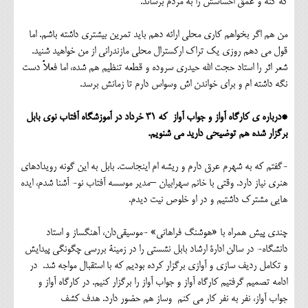
که کنه و عمق احساسش را به مردم برساند.
من هم اگر بخواهم کاری محلی ارائه دهم باید تمرین بیشتری داشته باشم. اما
قول می دهم روزی یک تراک ارکسترال محلی مازندرانی از من خواهید شنید.
شعر اثر را استاد حجت الله حیدری سروده و قطعه تنظیم هم شده، اما فعلاً دست
نگه داشته ام و برای خواندن اش وسواس دارم تا زمانش برسد.
*درباره ی کارگاه آواز و جواب آواز که 31 خرداد در آموزشگاه آفتاب نوی بابل
برگزار شده هم توضیحی دارید می شنویم.
-گفتم که به شهرم عرق دارم و ریشه ام اینجاست. بابل به این گونه رویدادهای
هنری نیاز دارد. وقتی با خانم سهرابیان –مدیر موسسه آفتاب نو- آشنا شدم، ایده
هایی مشترک داشتیم و در او خلوص نیت دیدم.
چندی پیش همراه با «هوشنگ فراهانی» -موسیقی‌دان، آهنگساز و استاد
دانشگاه- در سالن ادارۀ ارشاد بابل نشستی را در زمینۀ بررسی چگونگی پیدایش
و تکامل ردیف سازی و آوازی برگزار کرده بودیم که با استقبال مواجه شد. در
ادامه تصمیم گرفتیم کارگاه آواز و جواب آواز را برگزار کنیم. در کارگاه آواز و
جواب آواز، نفر به نفر کار می کنم وساز هم حضور دارد. هدف کشف