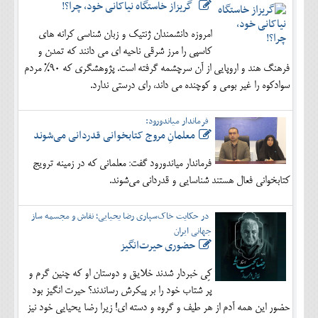
گریزاز خاستگاه نیاکانی خود، چرا؟!
امروزه دانشمندان ژنتیک و زبان شناسی کرانه های
کاسپی را مرز شرقی ناحیه ای می دانند که تمدن و
فرهنگ هند و اروپایی از آن سرچشمه گرفته است. پژوهشگری که 90% مردم
سوادکوه را غیر بومی و کوچنده می داند، رای درستی ندارد.
فرماندار میاندورود:
معلمانِ مروج کتابخوانی قدردانی می‌شوند
فرماندار میاندورود گفت: معلمانی که در زمینه ترویج
کتابخوانی فعال هستند شناسایی و قدردانی می‌شوند.
در حکایت خاک‌سپاری رضا یحیایی؛ نقاش و مجسمه ساز
جهانی ایران
حضوری حیرت‌انگیز
کِی خبردار شدند خلایق و دوستان او که چنین گرم و
پر شتاب خود را بر پیکرش رساندند؟ حیرت انگیز بود
حضور این همه آدم از هر طیف و گروه و دسته ای! زیرا رضا یحیایی خود نیز