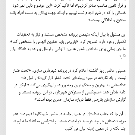
و قرار تامین مناسب صادر کردیم»، اما تاکید کرد: «این موضوع دلیل نمی‌شود
خدماتی را که در شهر انجام شده نبینیم و اینکه جهت پیکان به سمت افراد باشد
صحیح و اخلاقی نیست.»
این مسئول با بیان اینکه متهمان پرونده مشخص هستند و نیاز به تحقیقات
تکمیلی وجود دارد، تصریح کرد: «بازپرس باید عناوین اتهامی را مشخص کند»،
اما وی زمانی برای مشخص شدن عناوین اتهامی و ارسال پرونده به دادگاه بیان
نکرد.
حسینی عالمی روز گذشته اعلام کرد در پرونده شهرداری ساری، «تحت فشار
نیست و یاد نگرفته‌ در مورد پرونده‌ای تحت فشار قرار گیرد» و قول داد:
«دادستانی به بهترین و محکم‌ترین وجه پرونده را پیگیری می‌کند.» لیکن در
ادامه یادآور شد: «هیچکسی از مسئولان شهرداری در این پرونده نیستند و
گزارش سازمان بازرسی فقط درباره سازمان عمران بوده است.»
از آن جا که جناب داداستان در همین جلسه در حضور خبرنگارها فرمودند: «در
حوزه دادستانی هر چه بنویسید در امنیت هستید و اعتراضی به انتقادها ندارم»،
چند نکته را در همین زمینه بیان می کنیم: