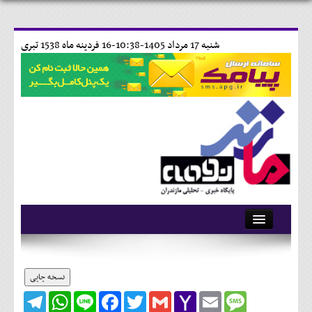
شنبه 17 مرداد 1405-10:38-
16 فردينه ماه 1538 تبری
آرشیو
تماس با ما
نسخه چاپی
Telegram
WhatsApp
Line
Facebook
Twitter
Gmail
Yahoo
Email
Message
وبلاگ
Mail