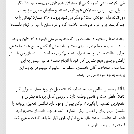
طی نکرده، مدعی شویم کسی از مسئولان شهرداری در پرونده نیست؟ مگر
مدیران این سازمان، مسئولان شهرداری نیستند و سازمان عمران جزیره ای
دورافتاده برای خودش است؟ و مگر می شود پرونده 290 میلیارد تومانی را به
چند کارمند جز و افراد فرودست خلاصه کرد و فرادستان را مبرا از اتهام دانست؟
البته دادستان محترم در نشست روز گذشته به درستی فرمودند که «این پرونده
مانند سایر پرونده‌ها برای ما مهم است و نباید حقی از کسی ضایع شود. ما مدعی
اجرای عدالت هستیم و عجله برای تصمیم‌گیری مصلحت نیست، بازپرس باید در
آرامش و بدون هیچ فشاری کار خود را انجام دهد.» ما نیز امیدوار به این
صراحت و شجاعت آقای دادستان، منتظر می مانیم تا ببینیم در نهایت این
پرونده به چه سرانجامی می رسد.
با آقای حسینی عالمی هم عقیده ایم که «تعجیل در پرونده‌های حقوقی کار
کاملاً غلطی است و قاضی وظیفه دارد با بررسی کامل پرونده، بهترین و
جامع‌ترین تصمیم را بگیرد»، لیکن بیم آن وجود دارد نداشتن تعجیل، پرونده را
مشمول مرور زمان و اعمال برخی فشارها کند. هر چند دادستان محترم امید
دادند که «دادسرا تحت تاثیر هیچ اظهارنظری قرار نخواهد گرفت و هیچ خط
قرمزی در پرونده نداریم.»