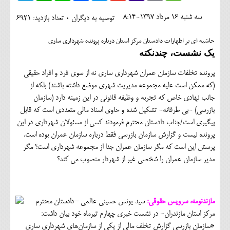
اجتماعی
سه شنبه 16 مرداد 1397-8:14
توصیه به دیگران 0
تعداد بازدید: 6921
مهرورزان
حاشیه ای بر اظهارات دادستان مرکز استان درباره پرونده شهرداری ساری
کلینیک
یک نشست، چندنکته
حقوقی
پرونده تخلفات سازمان عمران شهرداری ساری نه از سوی فرد و افراد حقیقی
(که ممکن است علیه مجموعه مدیریت شهری موضع داشته باشند) بلکه از
محیط زیست و گردشگری
جانب نهادی خاص که تجربه و وظیفه قانونی در این زمینه دارد (سازمان
بازرسی) -بی طرفانه- تشکیل شده و حاوی اسناد مالی متعددی است که قابل
فرهنگی و هنری
پیگیری است/جناب دادستان محترم فرمودند کسی از مسئولان شهرداری در این
اقتصادی
پرونده نیست و گزارش سازمان بازرسی فقط درباره سازمان عمران بوده است.
پرسش این است که مگر سازمان عمران جدا از مجموعه شهرداری است؟ مگر
سیاسی
مدیر سازمان عمران را شخصی غیر از شهردار منصوب می کند؟
خانه
مازندنومه، سرویس حقوقی:
سید یونس حسینی عالمی –دادستان محترم
مرکز استان مازندران- در نشست خبری چهارم تیرماه خود بیان داشت:
«سازمان بازرسی گزارش تخلف مالی از یکی از سازمان‌های شهرداری ساری