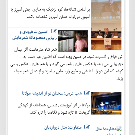
بر اساس نشانه‌ها، کوه نزدیک به ساری یعنی اسپِرِز یا
اسپورِز می‌تواند همان اسپروز شاهنامه باشد.
افشین شاهرودی و
زیبایی معصومانۀ شعرهایش
شعر شاه هنرهاست اگر میدان
اش فراخ و گسترده شود. در همین پهنه است که افشین هم دست به
تجربیاتی می زند. با عکس هایش شعر می گیرد و با شعرهایش عکس و می
کوشد که این دو را با نقاشی و طرح واره هایی بیامیزد و از دهان شعر حرف
بزند.
شب عرس؛ سخنان نو از اندیشه مولانا
مولانا بر اثر آموزه‌های شمس، شجاعانه از کهنگی
گریخت تا تازه شود و نگاه‌ها را تازه کند.
متفاوت؛ مثل دروازه‌بان