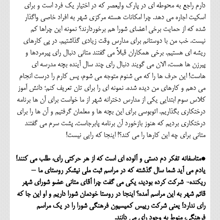
دارم راجع به محوطه ای در پارک ولیعصر که در اختیار یک فرد است و برای
اسکیت اجاره می دهد. چرا امکانات هسته مرکزی شهر به افراد خاصی واگذار
شده که از حمایت برخی اعضای شورا هم برخوردارند؟ نمونه این چراها کم
نیست. خب من با دوستانم برای مدارس وقت زیادی گذاشتیم. در پی کارهای
ریشه ای هستیم. برخی همکاران قبلاً می گفتند متانی دنبال رای پیرمردها و
پیرزن ها هست، الان می گویند دنبال رای چند سال آینده بچه مدرسه ای
هاست! این حرف ها را که می شنوم متوجه می شوم، پس کارم را درست انجام
می دهم و کارهای من دیده شده. نمونه ای را برای تان تعریف کنم؛ دانش آموز
کلاس سوم ابتدایی یکی از مدارس دخترانه شهر از ما خواست برای آن ها برنامه
درختکاری بگذاریم. اتوبوسی برای این بچه ها و معلمان گرفتیم و آن ها را برای
درختکاری بردیم که هنوز بازخورد آن برنامه پابرجاست. پشت سرم می گفتند
متانی برای چه این کارها را می کند؟! اینجا که رایی نیست!
*متاسفانه تفکر دم دستی و آلوده ای است که از هر حرکتی رای، طلب می کنند!
یادم می آید شما سال گذشته که در مراسم ثبت ملی نیشکر روستای ما –
ریکنده- شرکت کرده بودید، یکی می گفت چرا آقای متانی عضو شورای شهر
قائم شهر به این مراسم آمده؟ اینجا در روستا خودمان شورا داریم و او این جا که
رای ندارد! یعنی شرکت رییس کمیسیون فرهنگی شورا را در یک مراسم
فرهنگی، منوط به وجود رای می دانند.