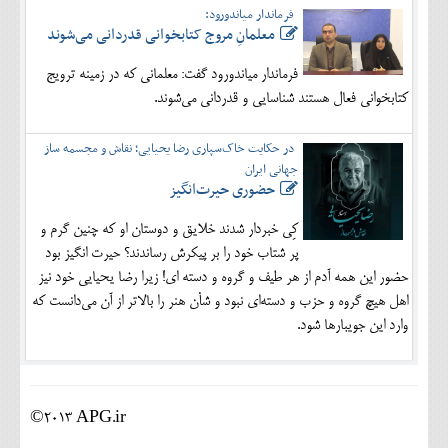
فرماندار میاندورود:
معلمانِ مروج کتابخوانی قدردانی می‌شوند
فرماندار میاندورود گفت: معلمانی که در زمینه ترویج
کتابخوانی فعال هستند شناسایی و قدردانی می‌شوند.
در حکایت خاک‌سپاری رضا یحیایی؛ نقاش و مجسمه ساز
جهانی ایران
حضوری حیرت‌انگیز
کِی خبردار شدند خلایق و دوستان او که چنین گرم و
پر شتاب خود را بر پیکرش رساندند؟ حیرت انگیز بود
حضور این همه آدم از هر طیف و گروه و دسته ای! زیرا رضا یحیایی خود نیز
اهل هیچ گروه و حزب و دسته‌ای نبود و شأن هنر را بالاتر از آن می‌دانست که
وارد این جویبارها شود.
©2013 APG.ir