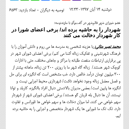
اجتماعی
دوشنبه 14 آبان 1397-12:33
توصیه به دیگران 0
تعداد بازدید: 6563
مهرورزان
عضو شورای شهر قائم‌شهر در گفت‌و‌گو با مازندنومه:
کلینیک
شهردار را به حاشیه برده اند/ برخی اعضای شورا در
کار شهردار دخالت می کنند
حقوقی
محمد نصیر متانی:
با هزینه شخصی به مدرسه ها می روم و دانش آموزان را با
محیط زیست و گردشگری
فرهنگ شهرنشینی و تفکیک زباله آشنا می کنم/ برخی اعضای شورای شهر در
پی برقراری ارتباطات منفعت طلبانه با مراکز و جاهای مختلف، حتی با ادارات
فرهنگی و هنری
کوچک شهر هستند/ زباله گاه شهر ما با روزی 200 تن زباله، ماهانه بیشتر از
300 میلیون تومان درآمد خالص دارد، خب مشخص است که انگیزه ای برای حل
اقتصادی
و فصل معضل زباله وجود نخواهد داشت/ شهرداری محیط اجرایی نیست و
سیاسی
انگیزه ها پایین است/ بعضی مدیران بالادستی دنبال افراد باانگیزه، کاربلد و توانا
نیستند. آن ها دنبال بله قربان گو هستند/ برخی اعضای شورای شهر از شهردار
خانه
سهم خواهی می کنند. اما میزان دخالت ها و سهم خواهی ها تلورانس و تفاوت
دارد. تک تک ما شورایی ها یک شهردار متخصص و اجرایی را به حاشیه برده
ایم.