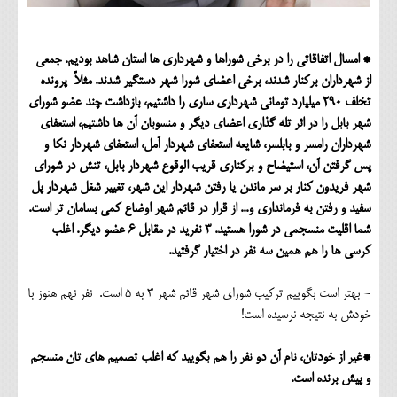
* امسال اتفاقاتی را در برخی شوراها و شهرداری ها استان شاهد بودیم. جمعی
از شهرداران برکنار شدند، برخی اعضای شورا شهر دستگیر شدند. مثلاً پرونده
تخلف ۲۹۰ میلیارد تومانی شهرداری ساری را داشتیم، بازداشت چند عضو شورای
شهر بابل را در اثر تله گذاری اعضای دیگر و منسوبان آن ها داشتیم، استعفای
شهرداران رامسر و بابلسر، شایعه استعفای شهردار آمل، استعفای شهردار نکا و
پس گرفتن آن، استیضاح و برکناری قریب الوقوع شهردار بابل، تنش در شورای
شهر فریدون کنار بر سر ماندن یا رفتن شهردار این شهر، تغییر شغل شهردار پل
سفید و رفتن به فرمانداری و... از قرار در قائم شهر اوضاع کمی بسامان تر است.
شما اقلیت منسجمی در شورا هستید. 3 نفرید در مقابل 6 عضو دیگر. اغلب
کرسی ها را هم همین سه نفر در اختیار گرفتید.
- بهتر است بگوییم ترکیب شورای شهر قائم شهر 3 به 5 است. نفر نهم هنوز با
خودش به نتیجه نرسیده است!
*غیر از خودتان، نام آن دو نفر را هم بگویید که اغلب تصمیم های تان منسجم
و پیش برنده است.