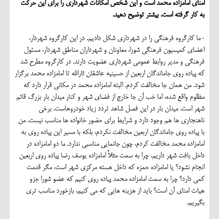
امنای امامزاده محمد است و این شخص امکانات شهرداری را برای این حرکت
به کار گرفته است. بیشتر توضیح دهید.
-ما کارگروه فرهنگی را در شهرداری شکل دادیم. در این کارگروه شهردار،
اعضای کمیسیون فرهنگی شورا، معاونان و شهرداران مناطق شهردار، مسئول
فرهنگی و مدیر روابط عمومی شهرداری عضویت دارند. در کارگروه مطرح شد
که پیاده روی جاماندگان اربعین از حسینیه عاشقان ثارالله تا امامزاده محمد برگزار
شود. من همان جا مخالفت کردم. البته امامزاده محمد در مکانی قرار دارد که
مظلوم واقع شده، اما خب آن جا خارج از فضای شهر و کنار میدان بار بزرگ قائم
شهر است. میدان بار در این فصل شاهد تردد زیاد خودروهاست. برخی
ناهنجاری ها هم وجود دارد و شرایط برای حضور خانواده ها مناسب نیست. من
با پیاده روی جاماندگان اربعین مخالفت نکردم، بلکه با مسیر این پیاده روی به
امامزاده محمد مخالفت کردم، چون جانمایی مناسبی ندارد. ما دو امامزاده در
داخل بافت شهر داریم، چرا به سمت مثلاً امامزاده یوسف رضا پیاده روی اربعین
انجام نشود؟ یا امامزاده حمزه که داخل هسته مرکزی شهر است، مگر قدمت
کمی دارد؟ چرا به سمت امامزاده محمد پیاده روی کنیم که عضو شورا جزو
هیات امنای آن است؟ باید از هزینه هایی که می کنیم، بازخورد مناسب تری
بگیریم.