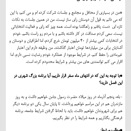
*من در بسیاری از محافل و مجامع و جلسات شرکت کرده ام و می کنم، با این
که می دانم به قول آن دوستان رای ساز نیست. من در همین جلسات به نکات
تازه ای دست یافتم و راهگشا بوده است. همه چیز که رای و فعالیت انتخاباتی
نیست. سعی کردم صداقت در کار داشته باشم و با مردم رو راست باشم. خودم
در انتخابات کمی بیشتر از 40 میلیون تومان خرج کردم، اما اطرافیان و دوستان و
آشنایان برای من میلیاردها تومان اعتبار گذاشتند. من وظیفه دارم این اعتبار
غیرمادی را حفظ کنم. در شرایط موجود از عملکرد خودم رضایت نسبی دارم، اما
اقرار می کنم توانمندی های من بیشتر و شرایط محدودم کرده است.
*با توجه به این که در انتهای ماه صفر قرار داریم، آیا برنامه بزرگ شهری در
این فصل دارید؟
-بله، پنجم آذرماه در روز میلاد حضرت رسول جشن خواهیم داشت و به روز
مازندران هم در این مراسم خواهیم پرداخت. تا پایان سال یکی دو برنامه دیگر
هم برای شهروندان خواهیم داشت. باید با لحاظ گرفتن شرایط جامعه، برنامه
فرهنگی بگذاریم و همه شرایط را در نظر بگیریم.
*مطلب مرتبط: