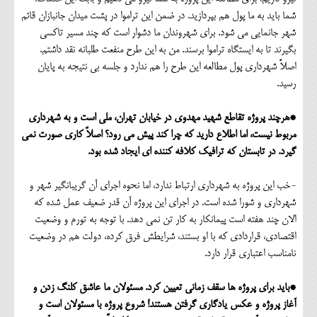
شما باید به ما پول هم بپردازید. در ضمن این تراموا در پشت میدان جانبازان قائم
شهر جانمایی می شود. برای شهروندان ما دشوار است که چند مسیر تاکسی
بگیرند تا به ایستگاه تراموا برسند. من به این طرح منفعت طلبانه نقد داشتم.
اصلاً شهرداری پول مطالعه این طرح را هم ندارد و جلسه بی نتیجه به پایان
رسید.
*هرچند پروژه تقاطع شهید مهدوی در خیابان تهران، ملی است و به شهرداری
مربوط نیست، اما اطلاع دارید که چرا کند پیش می رود؟ اصلاً کاری صورت نمی
گیرد. در تابستان که ترافیک کلافه کننده ای ایجاد شده بود.
-خب این پروژه به شهرداری ارتباط ندارد، اما نحوه اجرای آن گریبانگیر شهر و
شهرداری و شورا شده است. در اجرای این پروژه آن قدر ضعیف عمل شده که
الان چند هفته است پیمانکار به کار تن نمی دهد. با توجه به تورم و وضعیت
اقتصادی، قراردادی که با او بستند، شرایطش فرق کرده، دولت هم در وضعیت
نامناسب اعتباری قرار دارد.
*باید برای پروژه ها سقف زمانی تعیین کرد. مسئولان ما عاشق کلنگ زدن و
آغاز پروژه و عکس یادگاری گرفتن هستند! شروع پروژه با مسئولان است و