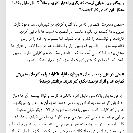
و روگذر و پل هوایی نیست که بگوییم اعتبار نداریم و مثلاً 3 سال طول بکشد!
مشکل این کندی کار کجاست؟
-همان مدیریت اقتضایی که در بالا اشاره کردم، در شهرداری هم وجود دارد.
مدیریت ما کشنده ی انگیزه هاست. در انتصابات نسبت ها را دخیل کردیم.
کاربلدها و توانمندها را کنار و افراد ضعیف، اما منسوب به خود را در راس
گذاشتیم. مدیرانی داشتیم که بدون ابزار و امکانات هم در مشکلات وبحران ها
موفق بودند، اما کسانی آمده اند که با داشتن امکانات هم کارایی ندارند. همین
باعث شد که ما در کارهای کوچک اما مهم شهر دچار مشکل بشویم.
*یعنی در عزل و نصب های شهرداری، افراد ناکارامد را به کارهای مدیریتی
گمارده اند و افراد توانمند انگیزه کار ندارند. برداشتم درسته؟
-برخی مدیران بالادستی دنبال افراد باانگیزه، کاربلد و توانا نیستند. آن ها دنبال
بله قربان گو هستند. به افرادی پست می دهند که به آن ها بله و چشم بگویند،
نه این که کارامد باشند. همین باعث شده شهرداری الان دیگر خیلی محیط
اجرایی نباشد. طرف می گوید من می توانم کار کنم، اما نمی خواهم و دغدغه
کار ندارم. خب در این وضعیت، ضرر را مردم می بینند. همین پر نشدن چاله های
شهر، بخش زیادی اش به اشکالات مدیریتی برمی گردد. انگیزه ها برای کار از