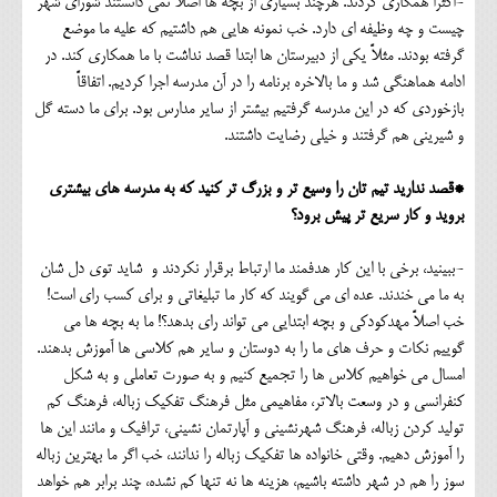
-اکثراً همکاری کردند. هرچند بسیاری از بچه ها اصلاً نمی دانستند شورای شهر
چیست و چه وظیفه ای دارد. خب نمونه هایی هم داشتیم که علیه ما موضع
گرفته بودند. مثلاً یکی از دبیرستان ها ابتدا قصد نداشت با ما همکاری کند. در
ادامه هماهنگی شد و ما بالاخره برنامه را در آن مدرسه اجرا کردیم. اتفاقاً
بازخوردی که در این مدرسه گرفتیم بیشتر از سایر مدارس بود. برای ما دسته گل
و شیرینی هم گرفتند و خیلی رضایت داشتند.
*قصد ندارید تیم تان را وسیع تر و بزرگ تر کنید که به مدرسه های بیشتری
بروید و کار سریع تر پیش برود؟
-ببینید، برخی با این کار هدفمند ما ارتباط برقرار نکردند و شاید توی دل شان
به ما می خندند. عده ای می گویند که کار ما تبلیغاتی و برای کسب رای است!
خب اصلاً مهدکودکی و بچه ابتدایی می تواند رای بدهد؟! ما به بچه ها می
گوییم نکات و حرف های ما را به دوستان و سایر هم کلاسی ها آموزش بدهند.
امسال می خواهیم کلاس ها را تجمیع کنیم و به صورت تعاملی و به شکل
کنفرانسی و در وسعت بالاتر، مفاهیمی مثل فرهنگ تفکیک زباله، فرهنگ کم
تولید کردن زباله، فرهنگ شهرنشینی و آپارتمان نشینی، ترافیک و مانند این ها
را آموزش دهیم. وقتی خانواده ها تفکیک زباله را ندانند، خب اگر ما بهترین زباله
سوز را هم در شهر داشته باشیم، هزینه ها نه تنها کم نشده، چند برابر هم خواهد