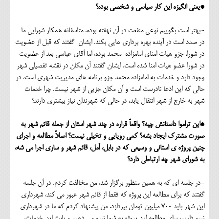
*یعنی انگیزه این کار سیاسی و شخصی بوده؟
-بهتر است بگوییم نوعی منفعت در آن نهفته بوده. متاسفانه همکار شورایی ما
در صدد است در آینده بهره برداری هایی بکند. ایشان گفتند که قبل از عضویت
در شورا، جزو هیات امنای امامزاده محمد بوده، اما آقای عباسی بعد از عضویت
در شورا عضو هیات امنا شده است. ایشان گفتند آن مکان در نقشه تفصیلی شهر
وجود دارد و خدمات به امامزاده محمد جزو برنامه های مدیریت شهری است، در
حالی که این ادعا نادرست است و آن مکان جزیی از شهر نیست. چرا خدمات
شهر به خارج از شهر انتقال یابد، در حالی که شهرندان نیاز بیشتری دارند؟
*این تراموا داستانش چیه؟ واقعاً قراره در چند شهر استان از جمله قائم شهر به
صورت مشترک ایجاد بشه؟ کمی رویایی و تخیلی نیست؟ اصلاً مطالعه و اجرای
چنین پروژه ی استانی و وسیعی که در بابل، آمل، قائم شهر و ساری اجرا می شه،
به شورای شهر چه ارتباطی دارد؟
-در جلسه ای که به همین منظور برگزار شد، من مخالفت کردم. در آن جلسه
گفتند که برای مطالعه این پروژه که فقط از قائم شهر عبور می کند، شهرداری
این شهر باید 700 میلیون تومان بپردازد. من پیشنهاد کردم که ما در شهرداری
نیرو داریم، برای مطالعه این پروژه به شما نیرو می دهیم و بابت این خدمات،