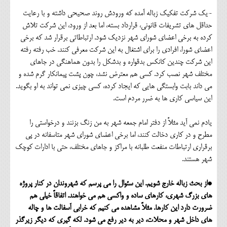
-یک شرکت تفکیک زباله آمده که ورودش روند صحیحی داشته و با رعایت
حداقل های تشریفات قانونی، قرارداد بسته، اما بعد از ورود، این شرکت تلاش
کرده به برخی اعضای شورای شهر نزدیک شود. ارتباطاتی برقرار شد که برخی
اعضای شورا، افرادی را برای اشتغال به این شرکت معرفی کنند. خب رفته رفته
این شرکت چندین کانکس بدقواره و بدشکل را بدون هماهنگی در جاهای
مختلف شهر نصب کرد. کسی هم معترض نشد، چون پشت پیمانکار گرم شده و
می داند بابت وابستگی هایی که ایجاد کرده، کسی چیزی نمی تواند به او بگوید.
این سیاسی کاری ها به ضرر مردم است.
یادم نمی آید مثلاً از دفتر امام جمعه شهر به من زنگ بزنند و درخواستی را
مطرح و در کاری دخالت کنند، اما برخی اعضای شورای شهر متاسفانه در پی
برقراری ارتباطات منفعت طلبانه با مراکز و جاهای مختلف، حتی با ادارات کوچک
شهر هستند.
*از بحث زباله خارج شویم. این سئوال را می پرسم که شهروندان در کنار پروژه
های بزرگ شهری، کارهای ساده و واکسی هم می خواهند. اتفاقاً خیلی هم
ضرورت دارد این کارها. مثلاً مشاهده می کنیم که خرابی آسفالت ها و چاله
های داخل شهر و محلات، دیر به دیر رفع می شود. لکه گیری که دیگر زیرگذر