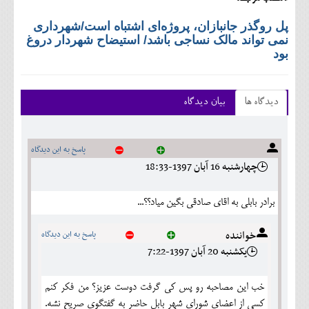
پل روگذر جانبازان، پروژه‌ای اشتباه است/شهرداری
نمی تواند مالک نساجی باشد/ استیضاح شهردار دروغ
بود
دیدگاه ها
بیان دیدگاه
پاسخ به این دیدگاه
چهارشنبه 16 آبان 1397-18:33
برادر بابلي به اقاي صادقي بگين مياد؟؟...
خواننده
پاسخ به این دیدگاه
يکشنبه 20 آبان 1397-7:22
خب این مصاحبه رو پس کی گرفت دوست عزیز؟ من فکر کنم
کسی از اعضای شورای شهر بابل حاضر به گفتگوی صریح نشه.