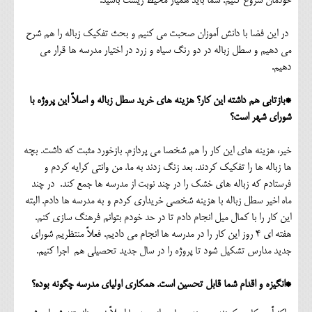
خودمان شروع کنیم. شما باید همیار محیط زیست باشید.
در این فضا با دانش آموزان صحبت می کنیم و بحث تفکیک زباله را هم شرح
می دهیم و سطل زباله در دو رنگ سیاه و زرد در اختیار مدرسه ها قرار می
دهیم.
*بازتابی هم داشته این کار؟ هزینه های خرید سطل زباله و اصلاً این پروژه با
شورای شهر است؟
خیر، هزینه های این کار را هم شخصا می پردازم. بازخورد مثبت که داشت. بچه
ها زباله ها را تفکیک کردند. بعد زنگ زدند به ما. من وانتی کرایه کردم و
فرستادم که زباله های خشک را در چند نوبت از مدرسه ها جمع کند. در چند
ماه اخیر سطل زباله با هزینه شخصی خریداری کردم و به مدرسه ها دادم. البته
این کار را با کمال میل انجام دادم تا در حد خودم بتوانم فرهنگ سازی کنم.
هفته ای 4 روز این کار را در مدرسه ها انجام می دادیم. فعلاً منتظریم شورای
جدید مدارس تشکیل شود تا پروژه را در سال جدید تحصیلی هم اجرا کنیم.
*انگیزه و اقدام شما قابل تحسین است. همکاری اولیای مدرسه چگونه بوده؟