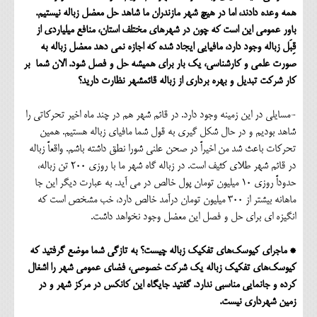
همه وعده دادند، اما در هیچ شهر مازندران ما شاهد حل معضل زباله نیستیم.
باور عمومی این است که چون در شهرهای مختلف استان، منافع میلیاردی از
قِبَل زباله وجود دارد، مافیایی ایجاد شده که اجازه نمی دهد معضل زباله به
صورت علمی و کارشناسی، یک بار برای همیشه حل و فصل شود. الان شما بر
کار شرکت تبدیل و بهره برداری از زباله قائمشهر نظارت دارید؟
-مسایلی در این زمینه وجود دارد. در قائم شهر هم در چند ماه اخیر تحرکاتی را
شاهد بودیم و در حال شکل گیری به قول شما مافیای زباله هستیم. همین
تحرکات باعث شد من اخیراً در صحن علنی شورا نطق داشته باشم. واقعاً زباله
در قائم شهر طلای کثیف است. در زباله گاه شهر ما با روزی 200 تن زباله،
حدوداً روزی 10 میلیون تومان پول خالص در می آید. به عبارت دیگر این جا
ماهانه بیشتر از 300 میلیون تومان درآمد خالص دارد، خب مشخص است که
انگیزه ای برای حل و فصل این معضل وجود نخواهد داشت.
* ماجرای کیوسک‌های تفکیک زباله چیست؟ به تازگی شما موضع گرفتید که
کیوسک‌های تفکیک زباله یک شرکت خصوصی، فضای عمومی شهر را اشغال
کرده و جانمایی مناسبی ندارد. گفتید جایگاه این کانکس در مرکز شهر و در
زمین شهرداری نیست.