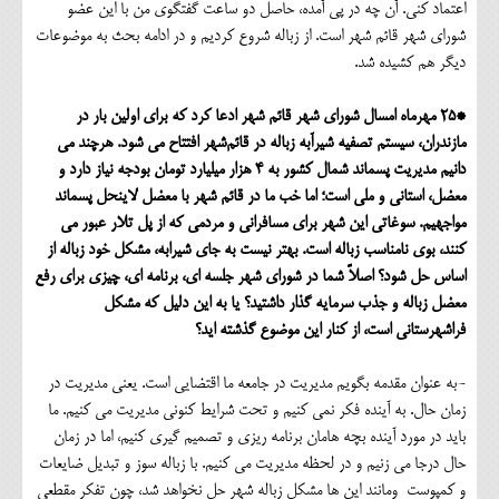
اعتماد کنی. آن چه در پی آمده، حاصل دو ساعت گفتگوی من با این عضو
شورای شهر قائم شهر است. از زباله شروع کردیم و در ادامه بحث به موضوعات
دیگر هم کشیده شد.
*25 مهرماه امسال شورای شهر قائم شهر ادعا کرد که برای اولین بار در
مازندران، سیستم تصفیه شیرآبه زباله در قائم‌شهر افتتاح می شود. هرچند می
دانیم مدیریت پسماند شمال کشور به 4 هزار میلیارد تومان بودجه نیاز دارد و
معضل، استانی و ملی است؛ اما خب ما در قائم شهر با معضل لاینحل پسماند
مواجهیم. سوغاتی این شهر برای مسافرانی و مردمی که از پل تلار عبور می
کنند، بوی نامناسب زباله است. بهتر نیست به جای شیرابه، مشکل خود زباله از
اساس حل شود؟ اصلاً شما در شورای شهر جلسه ای، برنامه ای، چیزی برای رفع
معضل زباله و جذب سرمایه گذار داشتید؟ یا به این دلیل که مشکل
فراشهرستانی است، از کنار این موضوع گذشته اید؟
-به عنوان مقدمه بگویم مدیریت در جامعه ما اقتضایی است. یعنی مدیریت در
زمان حال. به آینده فکر نمی کنیم و تحت شرایط کنونی مدیریت می کنیم. ما
باید در مورد آینده بچه هامان برنامه ریزی و تصمیم گیری کنیم، اما در زمان
حال درجا می زنیم و در لحظه مدیریت می کنیم. با زباله سوز و تبدیل ضایعات
و کمپوست ومانند این ها مشکل زباله شهر حل نخواهد شد، چون تفکر مقطعی