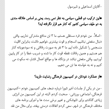
-آقایان اسماعیلی و شیرسوار.
*این ترکیب دو قطبی، سیاسی به نظر نمی رسد. یعنی بر اساس علاقه مندی
به دو طیف سیاسی کشور که کنار هم قرار نگرفته اید؟
-اصلاً. من خودم فرد مستقلی هستم. ما 3 تن منافع مشترکی نداریم. وقتی
دنبال منفعتی نباشیم، انسجام و قوت بیشتری خواهیم داشت، بنابراین اقلیت
منسجمی را تشکیل داده ایم. ما 3 نفر به صورت رفاقتی و نه سودجویانه کنار
هم هستیم و همین رفاقت نقطه قوت کار ما شده و ضریب خطا را در کار پایین
آوردیم. وقتی منفعتی نباشد در بزنگاه ها و مواقع اعمال فشار، نه سکوت می
کنیم و نه به خواسته ها تن می دهیم.
*از عملکرد خودتان در کمیسیون فرهنگی رضایت دارید؟
-من در یکی از جلسات اخیر شورا درباره ضعف های کمیسیون خودم –کمیسیون
فرهنگی، اجتماعی، ورزشی- صحبت کردم. البته در این کمیسیون من انرژی
زیادی گذاشتم برای تابوشکنی و تغییر برخی سنت ها و اجرای برنامه های
مختلف فرهنگی در شهر. سعی کردم اتفاقات درستی بیفتد. برای مثال من نقد