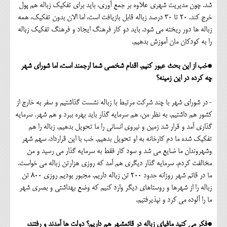
شد. چون مدیریت شهری علاوه بر جمع آوری، باید برای تفکیک زباله هم پول
خرج کند. 20 تا 30 درصد زباله قابل بازیافت است، اما الان بدون تفکیک، همه
زباله ها دور ریخته می شود. باید دو کار فرهنگ ایجاد و فرهنگ تفکیک زباله
را به کودکان مان آموزش بدهیم.
*خب از این بحث عبور کنیم. اقدام شخصی شما ارجمند است، اما شورای شهر
چه کرده در این زمینه؟
-در شورای شهر با چند شرکت مرتبط با زباله نشست گذاشتیم و سفر به خارج از
کشور هم داشتیم. به نظر من، هم سرمایه گذار باید بهره ببرد و هم شهر. سرمایه
گذاری آمد و قرار شد زمین و نیروی انسانی را ما تحویل بدهیم. زباله را هم
تفکیک شده ما دم کارخانه به او تحویل بدهیم. خب با این قرارداد، سهم شهر
وشهروندان ما ضایع می شد و سود کار فقط به سرمایه گذار می رسید و من
مخالفت کردم. سرمایه گذار دیگری هم آمد که روزی هزارتن زباله می خواست.
ما در قائم شهر روزانه حدود 200 تن زباله داریم. مجبور بودیم روزی 800 تن
زباله را از شهرها و روستاهای دیگر وارد کنیم که وضع بهداشتی و بصری شهر
ما را آلوده می کرد و نپذیرفتیم.
*فکر می کنید مافیای زباله در قائمشهر هم داریم؟ دولت ها آمدند و رفتند،