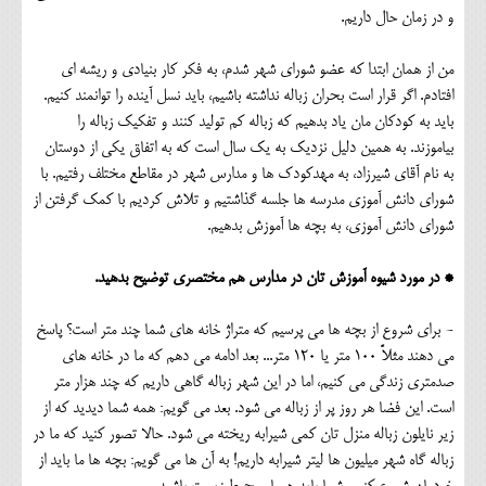
و در زمان حال داریم.
من از همان ابتدا که عضو شورای شهر شدم، به فکر کار بنیادی و ریشه ای
افتادم. اگر قرار است بحران زباله نداشته باشیم، باید نسل آینده را توانمند کنیم.
باید به کودکان مان یاد بدهیم که زباله کم تولید کنند و تفکیک زباله را
بیاموزند. به همین دلیل نزدیک به یک سال است که به اتفاق یکی از دوستان
به نام آقای شیرزاد، به مهدکودک ها و مدارس شهر در مقاطع مختلف رفتیم. با
شورای دانش آموزی مدرسه ها جلسه گذاشتیم و تلاش کردیم با کمک گرفتن از
شورای دانش آموزی، به بچه ها آموزش بدهیم.
* در مورد شیوه آموزش تان در مدارس هم مختصری توضیح بدهید.
- برای شروع از بچه ها می پرسیم که متراژ خانه های شما چند متر است؟ پاسخ
می دهند مثلاً 100 متر یا 120 متر... بعد ادامه می دهم که ما در خانه های
صدمتری زندگی می کنیم، اما در این شهر زباله گاهی داریم که چند هزار متر
است. این فضا هر روز پر از زباله می شود. بعد می گویم: همه شما دیدید که از
زیر نایلون زباله منزل تان کمی شیرابه ریخته می شود. حالا تصور کنید که ما در
زباله گاه شهر میلیون ها لیتر شیرابه داریم! به آن ها می گویم: بچه ها ما باید از