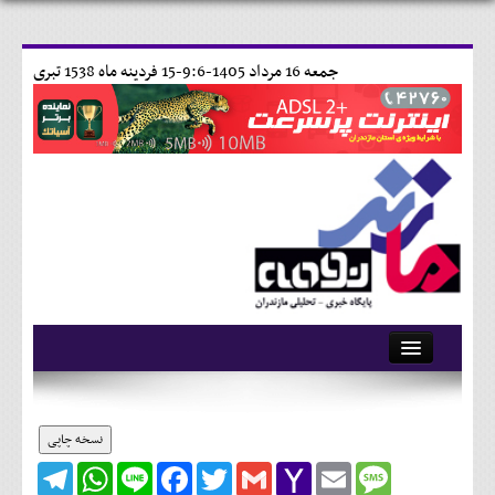
جمعه 16 مرداد 1405-9:6-
15 فردينه ماه 1538 تبری
آرشیو
تماس با ما
نسخه چاپی
Telegram
WhatsApp
Line
Facebook
Twitter
Gmail
Yahoo
Email
Message
وبلاگ
Mail