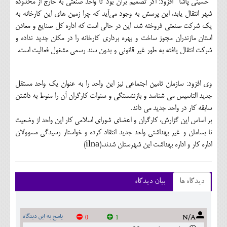
"حسيني پاشا" افزود: اگر تصميم برآن بود تا واحد صنعتي به خارج از محدوده
شهر انتقال يابد، اين پرسش به وجود مي‌‏آيد كه چرا زمين هاي اين كارخانه به
يك شركت صنعتي فروخته شد، اين در حالي است كه اداره كل صنايع و معادن
استان مازندران مجوز ساخت و بهره برداري كارخانه را در مكان جديد نداده و
شركت انتقال يافته به طور غير قانوني و بدون سند رسمي مشغول فعاليت است.
وي افزود: سازمان تامين اجتماعي نيز اين واحد را به عنوان يك واحد مستقل
جديد التاسيس مي شناسد و بازنشستگي و سنوات كارگران آن را منوط به داشتن
سابقه كار در واحد جديد مي داند.
بر اساس اين گزارش، كارگران و اعضاي شوراي اسلامي كار اين واحد از وضعيت
نا بسامان و غير بهداشتي واحد جديد انتقاد كرده و خواستار رسيدگي مسوولان
اداره كار و اداره بهداشت اين شهرستان شدند.(ilna)
دیدگاه ها
بیان دیدگاه
N/A
پاسخ به این دیدگاه
0
1