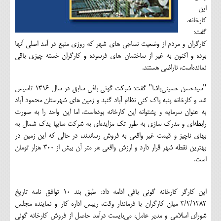
اين
كارخانه،
گفت:
كارگران و مردم از وضعيت نساجي هاي شهر كه روزي منبع در آمد اصلي آنها
بوده و اكنون به غير از ساختمان هاي فرسوده و كارگران خسته چيزي باقي
نمانده‌‏است، ناراضي هستند.
"سيدحسن حسيني‌‏پاشا" گفت: شركت گوني بافي سابق در سال 1316 تاسيس
شد و كارخانه پنبه پاك كني نظام آباد گنبد و زمين هاي شهرستان محمود آباد
به عنوان سرمايه و پشتوانه اين كارخانه بوده‌‏است، اما اين واحد را به صورت
رابطه‌‏اي و مدرك سازي به طور تك مزايده‌‏اي به شركت سايپا يدك شمال به
بهاي ناچيز و قيمت غير واقعي به فروش رساندند، در حالي كه اين زمين در
بهترين نقطه شهر قرار دارد و ارزش واقعي هر متر آن بيش از 300 هزار تومان
است.
اين كارگر كارخانه گوني بافي ادامه داد: طبق بند 10 توافق نامه تاريخ
3/2/1382 ميان كارگران با فرماندار وقت، رييس اداره كار و نماينده مجلس
شوراي اسلامي و مدير عامل، مي‌‏بايست درآمد حاصل از فروش كارخانه گوني