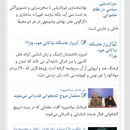
نهادینه‌سازی دوراندیشی با سخن‌سرایی و دستورپراکنی
به دست نمی آید، بلکه نیازمند تغییرات ساختاری و
دگرگونی های نهادی چندوجهی در هر دو محیط
داخلی و خارجی است؛.
گریزاز خاستگاه نیاکانی خود، چرا؟!
امروزه دانشمندان ژنتیک و زبان شناسی کرانه های
کاسپی را مرز شرقی ناحیه ای می دانند که تمدن و
فرهنگ هند و اروپایی از آن سرچشمه گرفته است. پژوهشگری که 90% مردم
سوادکوه را غیر بومی و کوچنده می داند، رای درستی ندارد.
فرماندار میاندورود:
معلمانِ مروج کتابخوانی قدردانی می‌شوند
فرماندار میاندورود گفت: معلمانی که در زمینه ترویج
کتابخوانی فعال هستند شناسایی و قدردانی می‌شوند.
در حکایت خاک‌سپاری رضا یحیایی؛ نقاش و مجسمه ساز