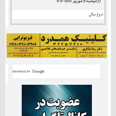
دوشنبه 9 شهريور 1388-0:0
دروغ میگی