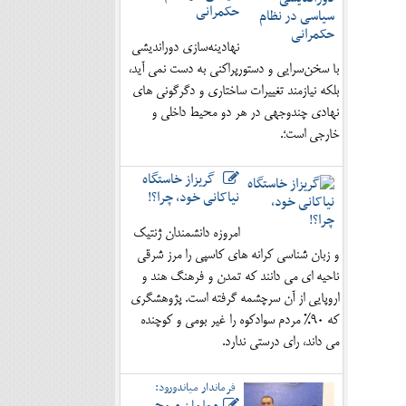
حکمرانی
نهادینه‌سازی دوراندیشی
با سخن‌سرایی و دستورپراکنی به دست نمی آید،
بلکه نیازمند تغییرات ساختاری و دگرگونی های
نهادی چندوجهی در هر دو محیط داخلی و
خارجی است؛.
گریزاز خاستگاه
نیاکانی خود، چرا؟!
امروزه دانشمندان ژنتیک
و زبان شناسی کرانه های کاسپی را مرز شرقی
ناحیه ای می دانند که تمدن و فرهنگ هند و
اروپایی از آن سرچشمه گرفته است. پژوهشگری
که 90% مردم سوادکوه را غیر بومی و کوچنده
می داند، رای درستی ندارد.
فرماندار میاندورود: