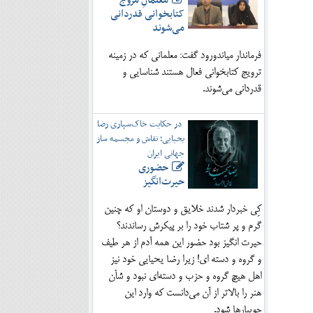
معلمانِ مروج
کتابخوانی قدردانی
می‌شوند
فرماندار میاندورود گفت: معلمانی که در زمینه
ترویج کتابخوانی فعال هستند شناسایی و
قدردانی می‌شوند.
در حکایت خاک‌سپاری رضا
یحیایی؛ نقاش و مجسمه ساز
جهانی ایران
حضوری
حیرت‌انگیز
کِی خبردار شدند خلایق و دوستان او که چنین
گرم و پر شتاب خود را بر پیکرش رساندند؟
حیرت انگیز بود حضور این همه آدم از هر طیف
و گروه و دسته ای! زیرا رضا یحیایی خود نیز
اهل هیچ گروه و حزب و دسته‌ای نبود و شأن
هنر را بالاتر از آن می‌دانست که وارد این
جویبارها شود.