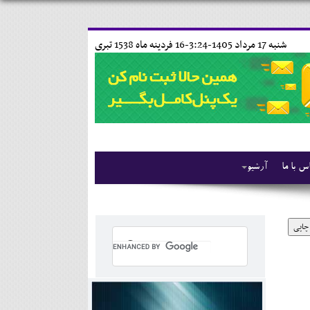
شنبه 17 مرداد 1405-3:24-
16 فردينه ماه 1538 تبری
س با ما
آرشیو
چاپی