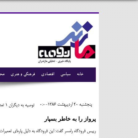
خانه
سیاسی
اقتصادی
فرهنگی و هنری
محی
پنجشنبه 20 ارديبهشت 1386-0:0
توصیه به دیگران 1
تعدا
پرواز را به خاطر بسپار
رييس فرودگاه رامسر گفت: اين فرودگاه به دليل پاره‌اي تعميرات و مرمت آ‪‬