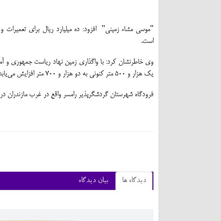
"موسي مشاء زميني" افزود: ده ميليارد ريال براي تعميرات 
است.
وي خاطرنشان كرد: با واگذاري زمين نهاد رياست جمهوري و آموز
يك هزار و ‪ ۵۰۰‬متر كنوني به دو هزار و ‪ ۷۰۰‬متر افزايش مي‌يابد.
فرودگاه شهرستان گردشگرپذير رامسر واقع در غرب مازندران در سال ‪۱۳۴۳‬ راه‌اندازي شد
دیدگاه ها
بیان دیدگاه