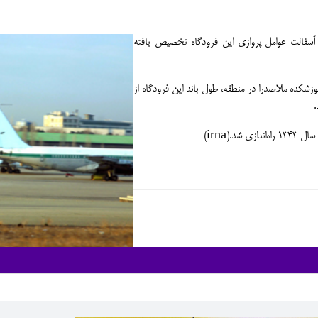
و آسفالت عوامل پروازي اين فرودگاه تخصيص يافته
شكده ملاصدرا در منطقه، طول باند اين فرودگاه از
.(irna)