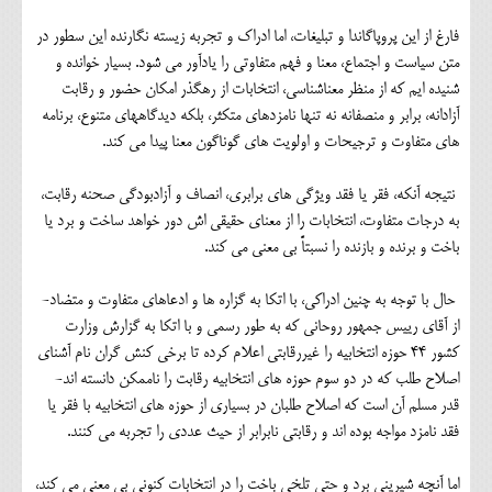
فارغ از این پروپاگاندا و تبلیغات، اما ادراک و تجربه زیسته نگارنده این سطور در
متن سیاست و اجتماع، معنا و فهم متفاوتی را یادآور می شود. بسیار خوانده و
شنیده ایم که از منظر معناشناسی، انتخابات از رهگذر امکان حضور و رقابت
آزادانه، برابر و منصفانه نه تنها نامزدهای متکثر، بلکه دیدگاههای متنوع، برنامه
های متفاوت و ترجیحات و اولویت های گوناگون معنا پیدا می کند.
نتیجه آنکه، فقر یا فقد ویژگی های برابری، انصاف و آزادبودگی صحنه رقابت،
به درجات متفاوت، انتخابات را از معنای حقیقی اش دور خواهد ساخت و برد یا
باخت و برنده و بازنده را نسبتاً بی معنی می کند.
حال با توجه به چنین ادراکی، با اتکا به گزاره ها و ادعاهای متفاوت و متضاد-
از آقای رییس جمهور روحانی که به طور رسمی و با اتکا به گزارش وزارت
کشور 44 حوزه انتخابیه را غیررقابتی اعلام کرده تا برخی کنش گران نام آشنای
اصلاح طلب که در دو سوم حوزه های انتخابیه رقابت را ناممکن دانسته اند-
قدر مسلم آن است که اصلاح طلبان در بسیاری از حوزه های انتخابیه با فقر یا
فقد نامزد مواجه بوده اند و رقابتی نابرابر از حیث عددی را تجربه می کنند.
اما آنچه شیرینی برد و حتی تلخی باخت را در انتخابات کنونی بی معنی می کند،