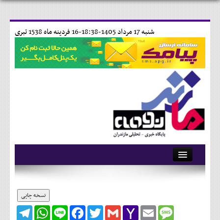
شنبه 17 مرداد 1405-18:38-
16 فردينه ماه 1538 تبری
آرشیو
تماس با ما
نسخه چاپی
Telegram
WhatsApp
Line
Facebook
Twitter
Gmail
Yahoo
Email
Message
وبلاگ
Mail