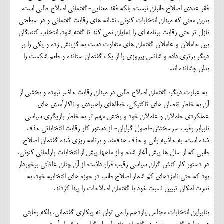
فقر عددی اصلاح طلبان نیست، بلکه فقد معنایی-گفتمانی اصلاح طلبی است.
بدین معنی که میدان انتخابات کنونی، نشانه های رقابت گفتمانی و در سطحی
نازل تر حتی رقابت برنامه ای را نمایان نمی کند تا گفته شود، انتخاب کنندگان
بین حاملان و عاملان گفتمان های متفاوت دست به گزینش زده و یکی را بر
دیگر برتری داده و شانس پیروزی را از یک گفتمان ستانده و طعم شکست را
بدان چشانده اند.
به عبارت دیگر، گفتمان اصلاح طلبی در میدان رقابت حاضر نبوده و بخشی از
آن به خاطر نقصان های تاکتیکی، خطاهای راهبردی و ناکارآمدی های
عملکردی حاملان و عاملان خود و بخش مهم تر به خاطر بازیگری سیاسی
نابرابر رقیب سرسختش-اصول گرایان- از دستور کار رقابت انتخاباتی حذف
شده است. به حاشیه رانی و حذف هدفمند و برنامه ریزی شده گفتمان اصلاح
طلبی که از سال ها پیش آغاز شده و از ماهها پیش از انتخابات پارلمانی کنونی،
در دستور کار کنش گران سیاسی رقیب قرار داشت، از آن چنان غلظتی برخوردار
بود که حتی نامزدهای کم شمار اصلاح طلب در حوزه های انتخابیه خود، به
ندرت امکان تبیین نسبت خود با گفتمان اصلاحات را پیدا کردند.
بنابراین انتخابات مجلس یازدهم را می توان نه پیکاری گفتمانی، بلکه رقابتی