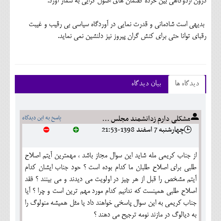
درون اردوگاهی بین خرده گفتمان های اصول گرایی به شمار آورد.
بدیهی است شادمانی و قدرت نمایی در آوردگاه سیاسی بی رقیب و غیبت
رقبای توانا حتی برای کنش گران پیروز نیز دلنشین نمی نماید.
دیدگاه ها
بیان دیدگاه
مشکلی دارم زدانشمند مجلس ...
پاسخ به این دیدگاه
چهارشنبه 7 اسفند 1398-21:53
از جناب کریمی مله شاید این سوال مجاز باشد ، مهمترین آیتم اصلاح
طلبی برای اصلاح طلبان ما کدام بوده است ؟ حود جناب ایشان کدام
آیتم مشخص را قبل از هر چیز در اولویت می دیدند و می بینند ؟ فقد
اصلاح طلبی همینست که ندانیم کدام مورد مهم ترین است و چرا ؟ آیا
جناب کریمی به این سوال پاسخی خواهند داد یا مثل همیشه منولوگ را
به دیالوگ در مازند نومه ترجیح می دهند ؟