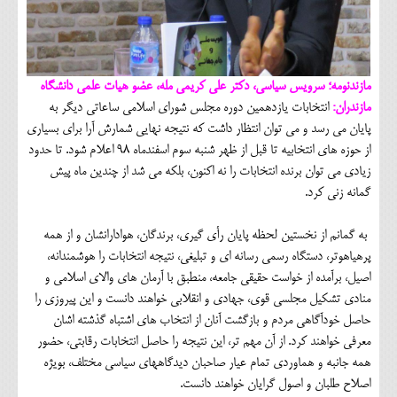
مازندنومه؛ سرویس سیاسی، دکتر علی کریمی مله، عضو هیات علمی دانشگاه
مازندران:
انتخابات یازدهمین دوره مجلس شورای اسلامی ساعاتی دیگر به
پایان می رسد و می توان انتظار داشت که نتیجه نهایی شمارش آرا برای بسیاری
از حوزه های انتخابیه تا قبل از ظهر شنبه سوم اسفندماه 98 اعلام شود. تا حدود
زیادی می توان برنده انتخابات را نه اکنون، بلکه می شد از چندین ماه پیش
گمانه زنی کرد.
به گمانم از نخستین لحظه پایان رأی گیری، برندگان، هوادارانشان و از همه
پرهیاهوتر، دستگاه رسمی رسانه ای و تبلیغی، نتیجه انتخابات را هوشمندانه،
اصیل، برآمده از خواست حقیقی جامعه، منطبق با آرمان های والای اسلامی و
منادی تشکیل مجلسی قوی، جهادی و انقلابی خواهند دانست و این پیروزی را
حاصل خودآگاهی مردم و بازگشت آنان از انتخاب های اشتباه گذشته اشان
معرفی خواهند کرد. از آن مهم تر، این نتیجه را حاصل انتخابات رقابتی، حضور
همه جانبه و هماوردی تمام عیار صاحبان دیدگاههای سیاسی مختلف، بویژه
اصلاح طلبان و اصول گرایان خواهند دانست.