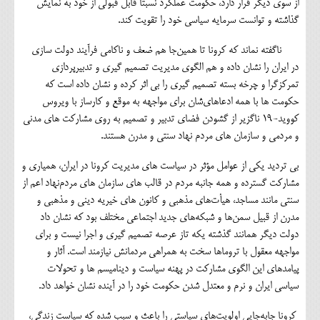
از سوی دیگر قرار دارد، حکومت عملکرد نسبتاً قابل قبولی از خود به نمایش
گذاشته و توانست سرمایه سیاسی خود را تقویت کند.
ناگفته نماند که کرونا تا همین‌جا هم ضعف و ناکامی فرآیند دولت سازی
در ایران را نشان داده و هم الگوی مدیریت تصمیم گیری و تدبیرپردازی
تمرکزگرا و چرخه بسته تصمیم گیری را بی اثر کرده و نشان داده است که
حکومت ها با همه ادعاهای‌شان برای مواجهه به موقع و کارساز با ویروس
کووید-19 ناگزیر از گشودن فضای تدبیر و تصمیم به روی مشارکت های مدنی
و مردمی و سازمان های مردم نهاد سنتی و مدرن هستند.
بی تردید یکی از عوامل مؤثر در سیاست های مدیریت کرونا در ایران، همیاری و
مشارکت گسترده و همه جانبه مردم در قالب های سازمان های مردم‌نهاد اعم از
سنتی مانند مساجد، هیأت‌های مذهبی و کانون های خیریه دینی و مذهبی و
مدرن از قبیل سمن‌ها و شبکه‌های جدید اجتماعی مختلف بود که نشان داد
دولت دیگر همانند گذشته یکه تاز عرصه تصمیم گیری و اجرا نیست و برای
مواجهه معقول با تروماها سخت به همراهی مردمانش نیازمند است. آثار و
پیامدهای این الگوی مشارکت در پهنه سیاست و دینامیسم ها و تحولات
سیاسی ایران و نرم و معتدل شدن حکومت خود را در آینده نشان خواهد داد.
کرونا جابه‌جایی اولویت‌های سیاستی را باعث و سبب شده که سیاست زندگی،