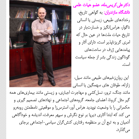
دکترعلی‌کریمی‌مله، عضو هیات علمی
دانشگاه مازندران:
به گواهی تاریخ،
رخدادهای طبیعی، زیستی یا انسانی
ناگوار، هراس‌انگیز و خسارت‌بار در
تاریخ حیات ملت‌ها در عین حال که
امری گریزناپذیر است، دارای آثار و
پیامدهایی ژرف در ساحت‌های
گوناگون زندگی بشر از جمله سیاست
است.
این روان‌زخم‌های طبیعی مانند سیل،
زلزله، طوفان های سهمگین یا انسانی
مانند جنگ، ترور، نسل‌کشی و مهاجرت اجباری، و زیستی مانند بیماری‌های همه
گیر مثل کرونا، اعضای جامعه، گروه‌های اجتماعی و نهادهای تصمیم گیری و
حکمرانی را با وضعیت نوپدید هراس آور، استرس‌زا و موقعیتی نامطمئن روبه‌رو
می کند که ابتدا آثاری دیرپا بر نوع نگرش و سپهر معرفت، اندیشه و خودآگاهی
آدمیان و به تبع آن بر منظومه رفتاری کنش‌گران سیاسی-اجتماعی برجای
می‌گذارد.