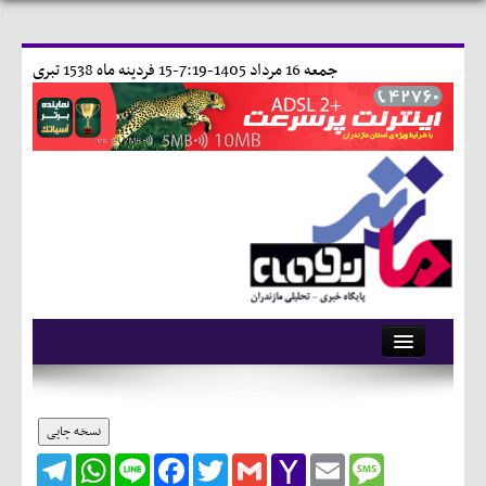
جمعه 16 مرداد 1405-7:19-
15 فردينه ماه 1538 تبری
آرشیو
تماس با ما
نسخه چاپی
Telegram
WhatsApp
Line
Facebook
Twitter
Gmail
Yahoo
Email
Message
وبلاگ
Mail