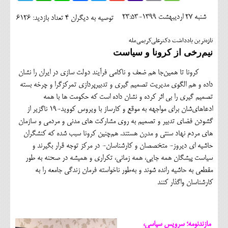
اجتماعی
شنبه 27 ارديبهشت 1399-23:53
توصیه به دیگران 4
تعداد بازدید: 6126
مهرورزان
تازه‌ترین یادداشت دکترعلی‌کریمی‌مله
کلینیک
نیم‌رخی از کرونا و سیاست
حقوقی
کرونا تا همین‌جا هم ضعف و ناکامی فرآیند دولت سازی در ایران را نشان
داده و هم الگوی مدیریت تصمیم گیری و تدبیرپردازی تمرکزگرا و چرخه بسته
محیط زیست و گردشگری
تصمیم گیری را بی اثر کرده و نشان داده است که حکومت ها با همه
ادعاهای‌شان برای مواجهه به موقع و کارساز با ویروس کووید-19 ناگزیر از
فرهنگی و هنری
گشودن فضای تدبیر و تصمیم به روی مشارکت های مدنی و مردمی و سازمان
اقتصادی
های مردم نهاد سنتی و مدرن هستند. هم‌چنین کرونا سبب شده که کنشگران
حاشیه ای دیروز- متخصصان و کارشناسان- در مرکز توجه قرار بگیرند و
سیاسی
سیاست پیشگان همه جایی، همه زمانی، تکراری و همیشه در صحنه به طور
مقطعی به حاشیه رانده شوند و به‌طور ناخواسته فرمان زندگی جامعه را به
خانه
کارشناسان واگذار کنند
مازندنومه؛ سرویس سیاسی،