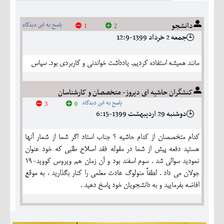
دانشجو
پاسخ به این دیدگاه
1
2
جمعه 2 خرداد 1399-12:9
مانند همیشه استفاده کردیم. یادداشت خواندنی و کاربردی بود. سپاس
کنشگران حاشیه ای دیروز- متخصصان و کارشناسان
پاسخ به این دیدگاه
3
0
دوشنبه 29 ارديبهشت 1399-6:15
کدام متخصصان از کدام حاشیه ؟ جناب استاد اگر شما از شمار آنها
هستید دفعه پیش از شما در مقوله فقد اصلاح طلبی که خود عنوان
نمودید سوالی شد . سوم اسفند بود و آن زمان هم ویروس کووید-19
جولان می داد . لطفاً منولوگ عادت معلمی را کنار بگذارید ، به موقع
افاضه بفرمایید و به دانشجویان خود پاسخ دهید .