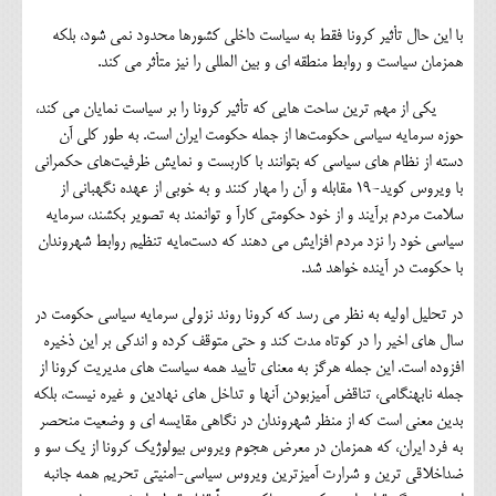
با این حال تأثیر کرونا فقط به سیاست داخلی کشورها محدود نمی شود، بلکه
همزمان سیاست و روابط منطقه ای و بین المللی را نیز متأثر می کند.
یکی از مهم ترین ساحت هایی که تأثیر کرونا را بر سیاست نمایان می کند،
حوزه سرمایه سیاسی حکومت‌ها از جمله حکومت ایران است. به طور کلی آن
‏‌دسته از نظام های سیاسی که بتوانند با کاربست و نمایش ظرفیت‌های حکمرانی
با ویروس کوید-19 مقابله و آن را مهار کنند و به خوبی از عهده نگهبانی از
سلامت مردم برآیند و از خود حکومتی کارآ و توانمند به تصویر بکشند، سرمایه
سیاسی خود را نزد مردم افزایش می دهند که دست‌مایه تنظیم روابط شهروندان
با حکومت در آینده خواهد شد.
در تحلیل اولیه به نظر می رسد که کرونا روند نزولی سرمایه سیاسی حکومت در
سال های اخیر را در کوتاه مدت کند و حتی متوقف کرده و اندکی بر این ذخیره
افزوده است. این جمله هرگز به معنای تأیید همه سیاست های مدیریت کرونا از
جمله نابهنگامی، تناقض آمیزبودن آنها و تداخل های نهادین و غیره نیست، بلکه
بدین معنی است که از منظر شهروندان در نگاهی مقایسه ای و وضعیت منحصر
به فرد ایران، که همزمان در معرض هجوم ویروس بیولوژیک کرونا از یک سو و
ضداخلاقی ترین و شرارت آمیزترین ویروس سیاسی-امنیتی تحریم همه جانبه