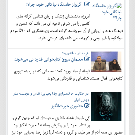
گریزاز خاستگاه نیاکانی خود، چرا؟!
امروزه دانشمندان ژنتیک و زبان شناسی کرانه های
کاسپی را مرز شرقی ناحیه ای می دانند که تمدن و
فرهنگ هند و اروپایی از آن سرچشمه گرفته است. پژوهشگری که 90% مردم
سوادکوه را غیر بومی و کوچنده می داند، رای درستی ندارد.
فرماندار میاندورود:
معلمانِ مروج کتابخوانی قدردانی می‌شوند
فرماندار میاندورود گفت: معلمانی که در زمینه ترویج
کتابخوانی فعال هستند شناسایی و قدردانی می‌شوند.
در حکایت خاک‌سپاری رضا یحیایی؛ نقاش و مجسمه ساز
جهانی ایران
حضوری حیرت‌انگیز
کِی خبردار شدند خلایق و دوستان او که چنین گرم و
پر شتاب خود را بر پیکرش رساندند؟ حیرت انگیز بود
حضور این همه آدم از هر طیف و گروه و دسته ای! زیرا رضا یحیایی خود نیز