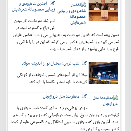
افشین شاهرودی و
زیبایی معصومانۀ شعرهایش
شعر شاه هنرهاست اگر میدان
اش فراخ و گسترده شود. در
همین پهنه است که افشین هم دست به تجربیاتی می زند. با عکس هایش
شعر می گیرد و با شعرهایش عکس و می کوشد که این دو را با نقاشی و
طرح واره هایی بیامیزد و از دهان شعر حرف بزند.
شب عرس؛ سخنان نو از اندیشه مولانا
مولانا بر اثر آموزه‌های شمس، شجاعانه از کهنگی
گریخت تا تازه شود و نگاه‌ها را تازه کند.
متفاوت؛ مثل دروازه‌بان
مهدی یزدانی‌خرم در ساری گفت: ناصر حجازی با
کیفیت‌ترین دروازه‌بان تاریخ ایران است، دروازه‌بانی که مهاجم بود و گل هم
زد. در آخرین بازی که حجازی سرمربی استقلال بود، قلعه‌نوعی علیه او کودتا
کرد و موجب برکناریش شد.