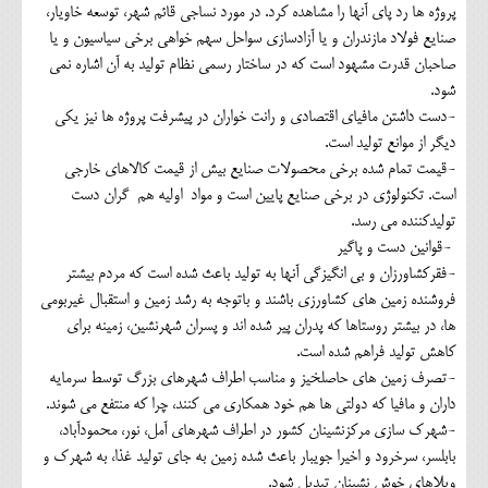
پروژه ها رد پای آنها را مشاهده کرد. در مورد نساجی قائم شهر، توسعه خاویار،
صنایع فولاد مازندران و یا آزادسازی سواحل سهم خواهی برخی سیاسیون و یا
صاحبان قدرت مشهود است که در ساختار رسمی نظام تولید به آن اشاره نمی
شود.
-دست داشتن مافیای اقتصادی و رانت خواران در پیشرفت پروژه ها نیز یکی
دیگر از موانع تولید است.
-قیمت تمام شده برخی محصولات صنایع بیش از قیمت کالاهای خارجی
است. تکنولوژی در برخی صنایع پایین است و مواد اولیه هم گران دست
تولیدکننده می رسد.
-قوانین دست و پاگیر
-فقرکشاورزان و بی انگیزگی آنها به تولید باعث شده است که مردم بیشتر
فروشنده زمین های کشاورزی باشند و باتوجه به رشد زمین و استقبال غیربومی
ها، در بیشتر روستاها که پدران پیر شده اند و پسران شهرنشین، زمینه برای
کاهش تولید فراهم شده است.
-تصرف زمین های حاصلخیز و مناسب اطراف شهرهای بزرگ توسط سرمایه
داران و مافیا که دولتی ها هم خود همکاری می کنند، چرا که منتفع می شوند.
-شهرک سازی مرکزنشینان کشور در اطراف شهرهای آمل، نور، محمودآباد،
بابلسر، سرخرود و اخیرا جویبار باعث شده زمین به جای تولید غذا، به شهرک و
ویلاهای خوش نشینان تبدیل شود.