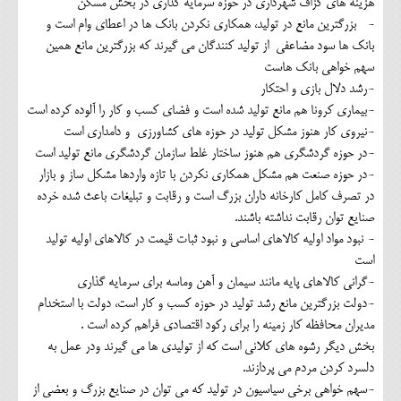
هزینه های گزاف شهرداری در حوزه سرمایه گذاری در بخش مسکن
- بزرگترین مانع در تولید، همکاری نکردن بانک ها در اعطای وام است و
بانک ها سود مضاعفی از تولید کنندگان می گیرند که بزرگترین مانع همین
سهم خواهی بانک هاست
-رشد دلال بازی و احتکار
-بیماری کرونا هم مانع تولید شده است و فضای کسب و کار را آلوده کرده است
-نیروی کار هنوز مشکل تولید در حوزه های کشاورزی و دامداری است
-در حوزه گردشگری هم هنوز ساختار غلط سازمان گردشگری مانع تولید است
-در حوزه صنعت هم مشکل همکاری نکردن با تازه واردها مشکل ساز و بازار
در تصرف کامل کارخانه داران بزرگ است و رقابت و تبلیغات باعث شده خرده
صنایع توان رقابت نداشته باشند.
- نبود مواد اولیه کالاهای اساسی و نبود ثبات قیمت در کالاهای اولیه تولید
است
-گرانی کالاهای پایه مانند سیمان و آهن وماسه برای سرمایه گذاری
-دولت بزرگترین مانع رشد تولید در حوزه کسب و کار است، دولت با استخدام
مدیران محافظه کار زمینه را برای رکود اقتصادی فراهم کرده است .
بخش دیگر رشوه های کلانی است که از تولیدی ها می گیرند ودر عمل به
دلسرد کردن مردم می پردازند.
-سهم خواهی برخی سیاسیون در تولید که می توان در صنایع بزرگ و بعضی از