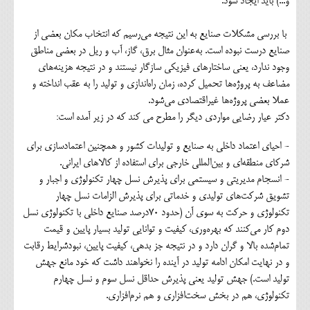
و...) باید ایجاد شود.
با بررسی مشکلات صنایع به این نتیجه می‌رسیم که انتخاب مکان بعضی از
صنایع درست نبوده است. به‌عنوان مثال برق، گاز، آب و ریل در بعضی مناطق
وجود ندارد، یعنی ساختارهای فیزیکی سازگار نیستند و در نتیجه هزینه‌های
مضاعف به پروژه‌ها تحمیل کرده، زمان راه‌اندازی و تولید را به عقب انداخته و
عملا بعضی پروژه‌ها غیراقتصادی می‌شود.
دکتر عیار رضایی مواردی دیگر را مطرح می کند که در زیر آمده است:
- احیای اعتماد داخلی به صنایع و تولیدات کشور و همچنین اعتمادسازی برای
شرکای منطقه‌ای و بین‌المللی خارجی برای استفاده از کالاهای ایرانی.
- انسجام مدیریتی و سیستمی برای پذیرش نسل چهار تکنولوژی و اجبار و
تشویق شرکت‌های تولیدی و خدماتی برای پذیرش الزامات نسل چهار
تکنولوژی و حرکت به سوی آن (حدود ۷۰درصد صنایع داخلی با تکنولوژی نسل
دوم کار می‌کنند که بهره‌وری، کیفیت و توانایی تولید بسیار پایین و قیمت
تمام‌شده بالا و گران دارد و در نتیجه جز بدهی، کیفیت پایین، نبودشرایط رقابت
و در نهایت امکان ادامه تولید در آینده را نخواهند داشت که خود مانع جهش
تولید است.) جهش تولید یعنی پذیرش حداقل نسل سوم و نسل چهارم
تکنولوژی، هم در بخش سخت‌افزاری و هم نرم‌افزاری.