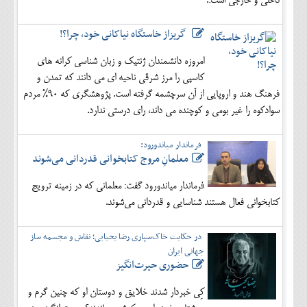
داخلی و خارجی است؛.
گریزاز خاستگاه نیاکانی خود، چرا؟!
امروزه دانشمندان ژنتیک و زبان شناسی کرانه های
کاسپی را مرز شرقی ناحیه ای می دانند که تمدن و
فرهنگ هند و اروپایی از آن سرچشمه گرفته است. پژوهشگری که 90% مردم
سوادکوه را غیر بومی و کوچنده می داند، رای درستی ندارد.
فرماندار میاندورود:
معلمانِ مروج کتابخوانی قدردانی می‌شوند
فرماندار میاندورود گفت: معلمانی که در زمینه ترویج
کتابخوانی فعال هستند شناسایی و قدردانی می‌شوند.
در حکایت خاک‌سپاری رضا یحیایی؛ نقاش و مجسمه ساز
جهانی ایران
حضوری حیرت‌انگیز
کِی خبردار شدند خلایق و دوستان او که چنین گرم و