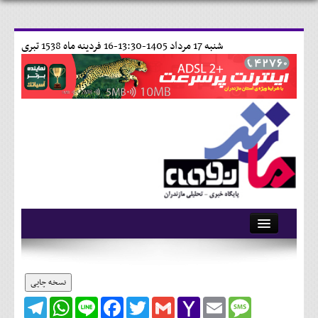
شنبه 17 مرداد 1405-13:30-
16 فردينه ماه 1538 تبری
آرشیو
تماس با ما
نسخه چاپی
Telegram
WhatsApp
Line
Facebook
Twitter
Gmail
Yahoo
Email
Message
وبلاگ
Mail