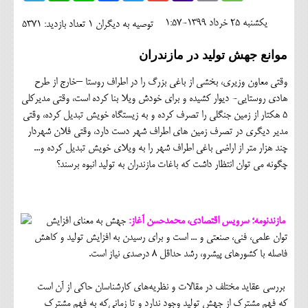
اجتماعی
يکشنبه 25 خرداد 1399-1:57
توصیه به دیگران 1
تعداد بازدید: 5371
مهرورزان
موانع جهش تولید در مازندران
کلینیک
وقتی معاون وزیری، بخشی از باغی بزرگ را در اطراف روستا –خارج از طرح
حقوقی
هادی روستایی- دیوار کشیده و برای خودش ویلا بنا کرده است، وقتی مدیرکلی
5 هکتار از زمین جنگلی را تصرف کرده و به زیستگاه خویش تبدیل کرده، وقتی
محیط زیست و گردشگری
مدیر دیگری در تصرف زمین های اطراف شهر دست دارد، وقتی فلان شهردار
چند هزار متر از اراضی باغی اطراف شهر را به ویلای خویش تبدیل کرده و...
فرهنگی و هنری
چگونه می توان انتظار داشت که باغات مازندران به تولید انبوه برسند؟
اقتصادی
سیاسی
مازندنومه؛ سرویس اقتصادی، محمدحسن آغاز:
جهش به معنای افزایش
خانه
توان علمی، فنی، ‌صنعتی و ... است و برای رسیدن به افزایش تولید و کاهش
فاصله با کشورهای پیشرو، رشد حداقل ۸ درصدی نیاز است.
بررسی‌ عقاید مختلف در مقالات و نظریه‌های کارشناسان حاکی از آن است
که فهم مشترک از جهش تولید وجود ندارد و تا زمانی‌که به فهم مشترک