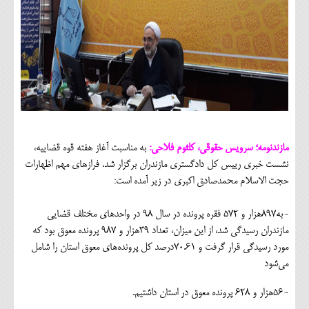
مازندنومه؛ سرویس حقوقی، کلثوم فلاحی:
به مناسبت آغاز هفته قوه قضاییه،
نشست خبری رییس کل دادگستری مازندران برگزار شد. فرازهای مهم اظهارات
حجت الاسلام محمدصادق اکبری در زیر آمده است:
-به۸۹۷هزار و ۵۷۲ فقره پرونده در سال ۹۸ در واحدهای مختلف قضایی
مازندران رسیدگی شد، از این میزان، تعداد ۳۹هزار و ۹۸۷ پرونده معوق بود که
مورد رسیدگی قرار گرفت و ۷۰.۶۱درصد کل پرونده‌های معوق استان را شامل
می‌شود
-۵۶هزار و ۶۲۸ پرونده معوق در استان داشتیم.