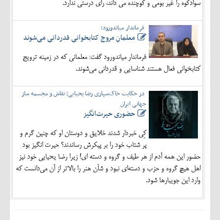
سوادکوه را غیر بومی و کوچنده می داند، رای درستی ندارد.
فرماندار میاندورود:
معلمانِ مروج کتابخوانی قدردانی می‌شوند
فرماندار میاندورود گفت: معلمانی که در زمینه ترویج
کتابخوانی فعال هستند شناسایی و قدردانی می‌شوند.
در حکایت خاک‌سپاری رضا یحیایی؛ نقاش و مجسمه ساز
جهانی ایران
حضوری حیرت‌انگیز
کِی خبردار شدند خلایق و دوستان او که چنین گرم و
پر شتاب خود را بر پیکرش رساندند؟ حیرت انگیز بود
حضور این همه آدم از هر طیف و گروه و دسته ای! زیرا رضا یحیایی خود نیز
اهل هیچ گروه و حزب و دسته‌ای نبود و شأن هنر را بالاتر از آن می‌دانست که
وارد این جویبارها شود.