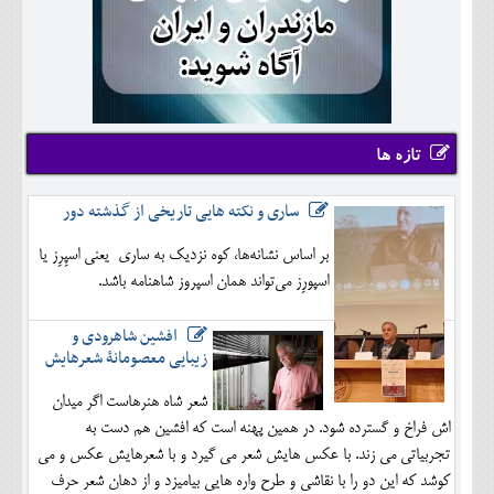
تازه ها
ساری و نکته هایی تاریخی از گذشته دور
بر اساس نشانه‌ها، کوه نزدیک به ساری یعنی اسپِرِز یا
اسپورِز می‌تواند همان اسپروز شاهنامه باشد.
افشین شاهرودی و
زیبایی معصومانۀ شعرهایش
شعر شاه هنرهاست اگر میدان
اش فراخ و گسترده شود. در همین پهنه است که افشین هم دست به
تجربیاتی می زند. با عکس هایش شعر می گیرد و با شعرهایش عکس و می
کوشد که این دو را با نقاشی و طرح واره هایی بیامیزد و از دهان شعر حرف