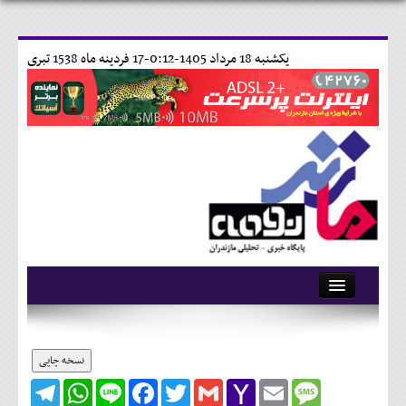
يکشنبه 18 مرداد 1405-0:12-
17 فردينه ماه 1538 تبری
آرشیو
تماس با ما
نسخه چاپی
Telegram
WhatsApp
Line
Facebook
Twitter
Gmail
Yahoo
Email
Message
وبلاگ
Mail