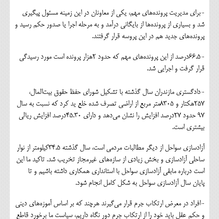
-برای مدیریت پرونده‌های مهم، یکی از معاونان در این زمینه مسئول پیگیری
شد و بسیاری از پرونده‌ها از بایگانی درآمد و به مرحله اجرا یا صدور حکم رسید و
پرونده‌های جدید هم در این پروسه قرار گرفتند.
-۶۶.۵درصد از این پرونده‌های مهم که حدود ۲هزار پرونده است مورد رسیدگی
قرار گرفت و اجرایی شد.
-دادگستری مازندران سال گذشته با تشکیل شورای حفظ حقوق بیت‌المال،
۲۵۷هکتار و ۸۳۰۵متر مربع از اراضی تصرف شده خلع ید کرد که نسبت به سال
۹۷ حدود ۲۷درصد افزایش را نشان می‌دهد و دارای ۴۵.۳۰درصد افزایش ریالی
بیشتری است.
آزادسازی سواحل از دیگر مطالبات مردمی است، سال گذشته ۳۴.۵کیلومتر از نوار
ساحلی آزادسازی و بخش زیادی از سازه‌های غیرمجاز تخریب شد. تاکید ما این
است درباره مابقی آزادسازی سواحل با استانداری همکاری داشته باشیم و تا
پایان سال آزادسازی سواحل به شکل کامل انجام شود.
-افراد در معرض ارتکاب جرم قرار می‌گیرند هرچند که بر اساس آموزه‌های دینی
و حکم عقل باید خود را از ارتکاب جرم دور نگاه داریم، سیاست ما برخورد قاطع