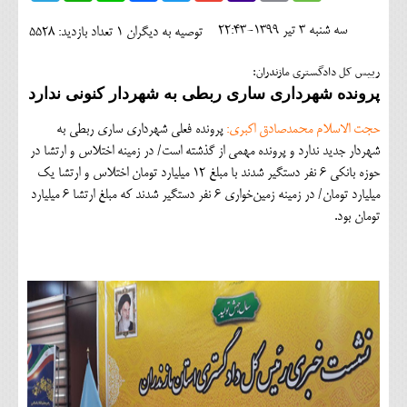
اجتماعی
سه شنبه 3 تير 1399-22:43
توصیه به دیگران 1
تعداد بازدید: 5528
مهرورزان
رییس کل دادگستری مازندران:
کلینیک
پرونده شهرداری ساری ربطی به شهردار کنونی ندارد
حقوقی
حجت الاسلام محمدصادق اکبری:
پرونده فعلی شهرداری ساری ربطی به
شهردار جدید ندارد و پرونده مهمی از گذشته است/ در زمینه اختلاس و ارتشا در
محیط زیست و گردشگری
حوزه بانکی ۶ نفر دستگیر شدند با مبلغ ۱۲ میلیارد تومان اختلاس و ارتشا یک
میلیارد تومان/ در زمینه زمین‌خواری ۶ نفر دستگیر شدند که مبلغ ارتشا ۶ میلیارد
فرهنگی و هنری
تومان بود.
اقتصادی
سیاسی
خانه