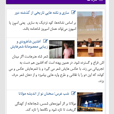
تازه ها
ساری و نکته هایی تاریخی از گذشته دور
بر اساس نشانه‌ها، کوه نزدیک به ساری یعنی اسپِرِز یا
اسپورِز می‌تواند همان اسپروز شاهنامه باشد.
افشین شاهرودی و
زیبایی معصومانۀ شعرهایش
شعر شاه هنرهاست اگر میدان
اش فراخ و گسترده شود. در همین پهنه است که افشین هم دست به
تجربیاتی می زند. با عکس هایش شعر می گیرد و با شعرهایش عکس و می
کوشد که این دو را با نقاشی و طرح واره هایی بیامیزد و از دهان شعر حرف
بزند.
شب عرس؛ سخنان نو از اندیشه مولانا
مولانا بر اثر آموزه‌های شمس، شجاعانه از کهنگی
گریخت تا تازه شود و نگاه‌ها را تازه کند.