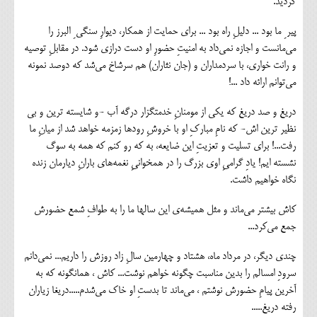
گردید.
پیر ِ ما بود ... دلیلِ راه بود ... برای حمایت از همکار، دیوارِ سنگی ِ البرز را
می‌مانست و اجازه نمی‌داد به امنیتِ حضورِ او دست درازی شود. در مقابلِ توصیه
و رانت خواری، با سردمداران و (جان نثاران) هم سرشاخ می‌شد که دوصد نمونه
می‌توانم ارائه داد ...!
دریغ و صد دریغ که یکی از مومنانِ خدمتگزار درگه آب -و شایسته ترین و بی
نظیر ترین اش- که نامِ مبارکِ او با خروشِ رودها زمزمه خواهد شد از میانِ ما
رفت...! برای تسلیت و تعزیتِ این ضایعه، به که رو کنم که همه به سوگ
نشسته ایم! یادِ گرامیِ اوی بزرگ را در همخوانیِ نغمه‌های بارانِ دیارمان زنده
نگاه خواهیم داشت.
کاش بیشتر می‌ماند و مثل همیشه‌ی این سالها ما را به طوافِ شمع حضورش
جمع می‌کرد...
چندی دیگر، در مرداد ماه، هشتاد و چهارمین سالِ زاد روزش را داریم... نمی‌دانم
سرودِ امسالم را بدین مناسبت چگونه خواهم نوشت... کاش ، همانگونه که به
آخرین پیامِ حضورش نوشتم ، می‌ماند تا بدستِ او خاک می‌شدم.....دریغا زیاران
رفته دریغ.....