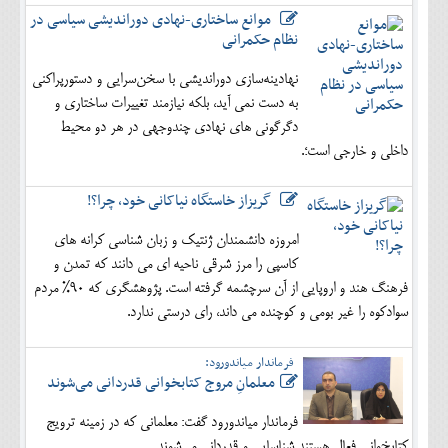
موانع ساختاری-نهادی دوراندیشی سیاسی در
نظام حکمرانی
نهادینه‌سازی دوراندیشی با سخن‌سرایی و دستورپراکنی
به دست نمی آید، بلکه نیازمند تغییرات ساختاری و
دگرگونی های نهادی چندوجهی در هر دو محیط
داخلی و خارجی است؛.
گریزاز خاستگاه نیاکانی خود، چرا؟!
امروزه دانشمندان ژنتیک و زبان شناسی کرانه های
کاسپی را مرز شرقی ناحیه ای می دانند که تمدن و
فرهنگ هند و اروپایی از آن سرچشمه گرفته است. پژوهشگری که 90% مردم
سوادکوه را غیر بومی و کوچنده می داند، رای درستی ندارد.
فرماندار میاندورود:
معلمانِ مروج کتابخوانی قدردانی می‌شوند
فرماندار میاندورود گفت: معلمانی که در زمینه ترویج
کتابخوانی فعال هستند شناسایی و قدردانی می‌شوند.