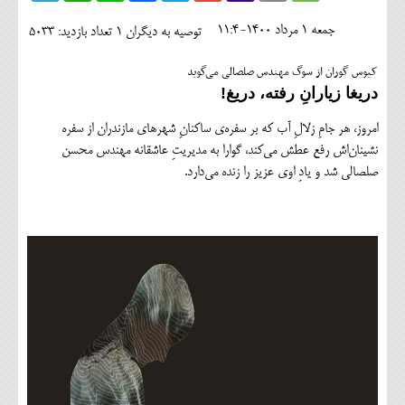
اجتماعی
جمعه 1 مرداد 1400-11:4
توصیه به دیگران 1
تعداد بازدید: 5033
مهرورزان
کیوس گوران از سوگ مهندس صلصالی می‌گوید
کلینیک
دریغا زیارانِ رفته، دریغ!
حقوقی
امروز، هر جامِ زلالِ آب که بر سفره‌ی ساکنانِ شهرهای مازندران از سفره
نشینان‌اش رفع عطش می‌کند، گوارا به مدیریتِ عاشقانه مهندس محسن
محیط زیست و گردشگری
صلصالی شد و یادِ اوی عزیز را زنده می‌دارد.
فرهنگی و هنری
اقتصادی
سیاسی
خانه