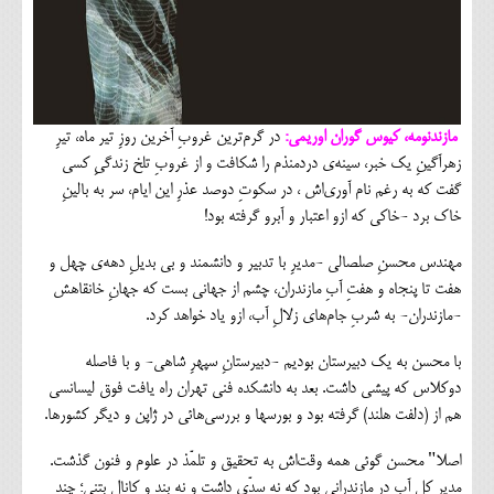
مازندنومه، کیوس گوران اوریمی:
در گرم‌ترین غروبِ آخرین روزِ تیر ماه، تیرِ
زهرآگینِ یک خبر، سینه‌ی دردمنذم را شکافت و از غروبِ تلخ زندگیِ کسی
گفت که به رغم نام آوری‌اش ، در سکوتِ دوصد عذرِ این ایام، سر به بالینِ
خاک برد -خاکی که ازو اعتبار و آبرو گرفته بود!
مهندس محسنِ صلصالی -مدیرِ با تدبیر و دانشمند و بی بدیلِ دهه‌ی چهل و
هفت تا پنجاه و هفتِ آبِ مازندران، چشم از جهانی بست که جهانِ خانقاهش
-مازندران- به شربِ جام‌های زلالِ آب، ازو یاد خواهد کرد.
با محسن به یک دبیرستان بودیم -دبیرستانِ سپهرِ شاهی- و با فاصله
دوکلاس که پیشی داشت. بعد به دانشکده فنی تهران راه یافت فوق لیسانسی
هم از (دلفت هلند) گرفته بود و بورسها و بررسی‌هائی در ژاپن و دیگر کشورها.
اصلا" محسن گوئی همه وقت‌اش به تحقیق و تلمّذ در علوم و فنون گذشت.
مدیر کل آب در مازندرانی بود که نه سدّی داشت و نه بند و کانالِ بتنی؛ چند