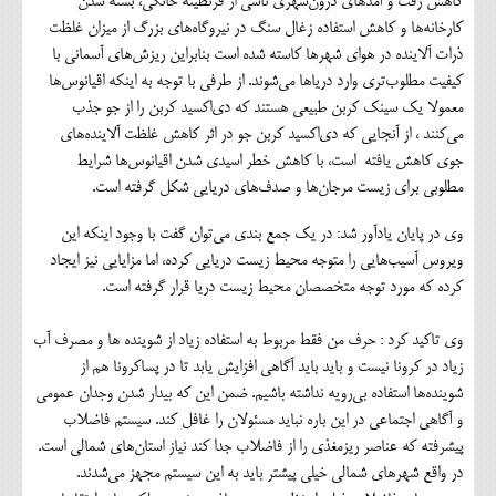
کاهش رفت و آمدهای درون‌شهری ناشی از قرنطینه خانگی، بسته شدن
کارخانه‌ها و کاهش استفاده زغال سنگ در نیروگاه‌های بزرگ از میزان غلظت
ذرات آلاینده در هوای شهرها کاسته شده است بنابراین ریزش‌های‌ آسمانی با
کیفیت مطلوب‌تری وارد دریاها می‌شوند. از طرفی با توجه به اینکه اقیانوس‌ها
معمولا یک سینک کربن طبیعی هستند که دی‌اکسید کربن را از جو جذب
می‌کنند ، از آنجایی که دی‌اکسید کربن جو در اثر کاهش غلظت آلاینده‌های
جوی کاهش یافته است، با کاهش خطر اسیدی شدن اقیانوس‌ها شرایط
مطلوبی برای زیست مرجان‌ها و صدف‌های دریایی شکل گرفته است.
وی در پایان یادآور شد: در یک جمع بندی می‌توان گفت با وجود اینکه این
ویروس آسیب‌هایی را متوجه محیط زیست دریایی کرده، اما مزایایی نیز ایجاد
کرده که مورد توجه متخصصان محیط زیست دریا قرار گرفته است.
وی تاکید کرد : حرف من فقط مربوط به استفاده زیاد از شوینده ها و مصرف آب
زیاد در کرونا نیست و باید باید آگاهی افزایش یابد تا در پساکرونا هم از
شوینده‌ها استفاده بی‌رویه نداشته باشیم. ضمن این که بیدار شدن وجدان عمومی
و آگاهی اجتماعی در این باره نباید مسئولان را غافل کند. سیستم فاضلاب
پیشرفته که عناصر ریزمغذی را از فاضلاب جدا کند نیاز استان‌های شمالی است.
در واقع شهرهای شمالی خیلی پیشتر باید به این سیستم مجهز می‌شدند.