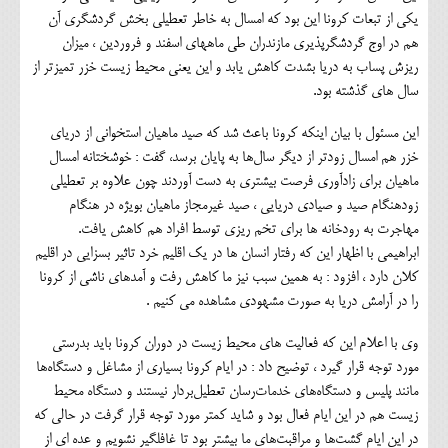
یکی از تبعات کرونا این بود که امسال به خاطر تعطیلی بخش گردشگری آن
هم در اوج گردشگرپذیری مازندران طی ماههای اسفند و فروردین ، میزان
ریزش پساب به دریا بشدت کاهش یابد و این یعنی محیط زیست خزر تمیزتر از
سال های گذشته بود.
این مسئول با بیان اینکه کرونا باعث شد که صید ماهیان استخوانی از دریای
خزر هم امسال زودتر از دیگر سال‌ها به پایان برسد، گفت : خوشختانه امسال
ماهیان برای زادآوری فرصت بیشتری به دست آوردند چون علاوه بر تعطیلی
زودهنگام صید و صیادی دریایی ، صید غیرمجاز ماهیان بویژه در هنگام
مهاجرت به رودخانه ها برای تخم ریزی توسط افراد هم کاهش یافت.
ابراهیمی با اظهار این که رفتار انسان ها در یک اقلیم خرد تاثیر بسزایی در اقلیم
کلان دارد ، افزود : به همین سبب نیز ما کاهش رفت و آمدهای ناشی از کرونا
را در آرامش دریا به صورت مشهودی مشاهده می کنیم .
وی با اعلام این که فعالیت های محیط زیست در دوران کرونا باید بدرستی
مورد توجه قرار گیرد ، توضیح داد : در ایام کرونا بسیاری از مشاغل و دستگاه‌ها
مانند پلیس و دستگاه‌های خدمات‌رسان تعطیل‌بردار نیستند و دستگاه محیط
زیست هم در این ایام فعال بود و شاید کمتر مورد توجه قرار گرفت در حالی که
در این ایام گشت‌ها و مراقبت‌های ما بیشتر بود تا غافلگیر نشویم و عده ای از