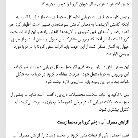
هیچوقت نتواند هوای سالم دوران کرونا را دوباره تجربه کند.
رئیس اداره محیط زیست دریایی اداره کل محیط زیست مازندران با اشاره به
اینکه کاهش آلاینده‌ها به معنای کاهش سوخت‌های فسیلی است، اظهار کرد: هر
اندازه رفت و آمدهای غیروضروری و آلاینده‌ها کاهش یافته و این از اثرات مثبت
کرونا است ، اما از آنجا که ویروس مشترک بین حیوان و انسان است و از طریق
حیوان به انسان منتقل شده از این جهت باید اثرات منفی کرونا را در دریا مورد
بررسی قرار داد.
این مسئول افزود : باید توجه کنیم اگر حمل و نقل دریایی دوباره از سر گرفته و
این ویروس به دریا منتقل شود ، ظرفیت مقابله با کرونا در دریا به چه شکل
خواهد بود و در این زمینه باید سناریوی لازم نوشته شود.
وی با تاکید بر اثبات سلامت محصولات دریایی ، گفت : البته شاید در بعضی از
حوزه محصولات دریایی که در برخی کشورها خام‌خواری صورت می‌گیرد باید
کنترل بیشتری شود.
افزایش مصرف آب ، زخم کرونا بر محیط زیست
نصیر احمدی یکی از تبعات منفی کرونا بر محیط زیست را افزایش مصرف آب