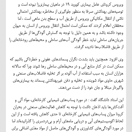
ویروس کرونای عامل بیماری کووید ۱۹ در ماهیان بیماری‌زا نبوده است و
توصیه‌های بهداشتی صرفا به منظور جلوگیری از مخاطره بهداشتی احتمالی
ناشی از انتقال مکانیکی ویروس از طریق آب و سطح بدن ماهی است ، اما
محققان اعلام کردند که ممکن است احتمال انتقال ویروس از انسان به حیوان
وجود داشته باشد و به همین دلیل با توجه به گسترش آلودگی‌ها از طریق
جریان‌های ساحلی نباید خطر آلودگی آب‌های ساحلی و محیط‌های رودخانه‌ای را
از طریق فاضلاب‌ها نادیده گرفت.
وی افزود: همچنین باید بشدت نگران پسماندهای عفونی و خطرناکی باشیم که
ممکن است در کنار منابع آبی و در محیط‌های ساحلی رها شوند چرا که سالانه
هزاران انسان به سبب استفاده از آب آلوده بر اثر تخلیه فاضلاب‌های صنعتی و
شهری حاوی مواد شوینده و تخلیه و دفن غیربهداشتی پسماند به بیماری‌های
واگیردار مبتلا و جان خود را از دست می‌دهند.
این استاد دانشگاه گفت : در مورد پساب‌های شیمیایی کارخانه‌ای، مواد آلی و
آفت‌کش‌ها باید اذعان داشت با توجه به کاهش فعالیت‌های صنعتی در بحران
کرونا میزان پساب‌های شیمیایی کارخانه‌ای تا حدی کاهش یافته است و از این
لحاظ اکوسیستم‌های آبی و دریایی ماه‌های آرام و بی‌دردسری را گذرانیده‌اند اما
در مورد آلودگی‌های کشاورزی و آلودگی‌های حاصل از مواد مغذی اضافی برای