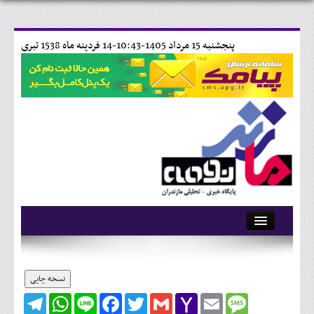
پنجشنبه 15 مرداد 1405-10:43-
14 فردينه ماه 1538 تبری
آرشیو
تماس با ما
نسخه چاپی
Telegram
WhatsApp
Line
Facebook
Twitter
Gmail
Yahoo
Email
Message
وبلاگ
Mail