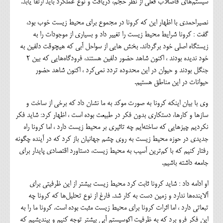
سیستم‌های فاضلاب فعلی از نظر حجم، دریافت و نوع عملکرد باید ارتقا یابد.
نصیراحمدی با اظهار این که کرونا در مجموع برای محیط زیست خوب بود،
گفت : کرونا شرایط محیط زیست را تغییر داد و بسیاری از موجودات را به
زیستگاه اصلی خود برگرداند. بخش هایی از سواحل آبی که هیچوقت دلفین به
خود ندیده بودند ، اکنون شاهد حضور دلفین هستند، فرودگاه‌هایی که بین ۲
جنگل بودند و حیوان در این محدوده تردد نمی‌کرد ، اکنون شاهد حضور
حیوانات در این مناطق هستیم.
وی با بیان اینکه کرونا به صورت موکد به ما نشان داد که برخی از ساخت و
سازها و کارها، دستکاری بدون فکر در طبیعت بوده است ، اظهار کرد: شاید فکر
نکردیم چیزهایی که ساخته‌ایم چه تاثیری بر محیط زیست دارد ، اما کرونا راه
جدیدی در حوزه محیط زیست به روی چشم جهانیان باز کرد که در آینده چگونه
رفتار کنیم که با کم‌ترین آسیب به محیط زیست، دستاورد اقتصادی پایدار برای
جامعه داشته باشیم.
او ادامه داد : شاید کرونا ثابت کرد محیط زیست بیشتر از این ظرفیتی برای
آلاینده‌ها ندارد و زمین دست به کار شد. فارغ از نوع تحلیل‌ها که کرونا چه
تبعاتی دارد ، اما اثرات کرونا برای محیط زیست مثبت بوده است. کرونا ما را به
این فکر فرو برد که به ظرفیت اکوسیستم آبی بیشتر توجه کنیم و بیندیشیم که