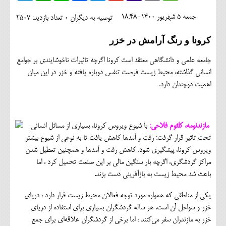
اجتماعی
جمعه 5 شهريور 1400-18:48
توصیه به دیگران 0
تعداد بازدید: 2507
مهرورزان
کرونا و رنگ آرامش در خزر
کلینیک
جامعه علمی و دانشگاهی معتقد است کرونا اگرچه تاثیرات ناخوشایندی بر جوامع
حقوقی
انسانی گذاشته، محیط زیست فرصت تنفس دوباره یافته و خزر در این میان
اهمیت دوچندان دارد.
محیط زیست و گردشگری
فرهنگی و هنری
مازندنومه، کلثوم فلاحی:
با شیوع ویروس کرونا، بسیاری از مسائل انسانی
اقتصادی
تحت تاثیر قرار گرفت؛ رفت و آمدها کاهش یافت تا به نوعی از شیوع بیشتر
ویروس کرونا، پیشگیری شود. کاهش رفت و آمدها و همچنین تعطیل شدن
سیاسی
مراکز گردشگری، اگرچه بار سنگین مالی بر این صنعت تحمیل کرد ، اما
خانه
باعث شد محیط زیست به بازآفرینی دست بزند.
یکی از مناطقی که همواره مورد توجه فعالان محیط زیست قرار دارد ، دریای
خزر و سواحل آن است. هر ساله گردشگران بسیاری برای استفاده از دریای
خزر به مازندران سفر می‌کنند ، اما برخی از گردشگران علاقه‌ای برای جمع