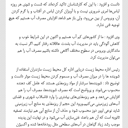
دانست و افزود : با این که کارشناسان تاکید کرده‌اند که شست و شوی هر روزه
لباس‌ها امری ضروری نیست و با آویزان کردن لباس در آفتاب و یا گرم کردن
آن، ویروس از بین می‌رود. ولی باز هم شاهد افزایش مصرف آب هستیم که هیچ
توجیه فنی ندارد.
وی افزود : ما از کشورهای کم آب هستیم و اکنون در این شرایط خوب و
کاهش آلودگی باید در مدیریت آب بشدت عاقلانه رفتار کنیم. اگر نسبت به
ماندگاری ویروس در سطوح مختلف آگاهی داشته باشیم مصرف آب را هم
می‌توان مدیریت کرد.
رئیس اداره محیط زیست دریایی اداره کل محیط زیست مازندران استفاده از
شوینده ها را در میزان مصرف آب و مسموم کردن محیط زیست موثر دانست و
توضیح داد : شوینده‌ها سرشار از مواد ریزمغذی هستند که عامل کف دهنده
محسوب می‌شوند و پرواضح است که مصرف شوینده‌ها، مصرف آب را هم
افزایش می‌دهد و هم ریزمغذی‌های بیشتری را وارد فاضلاب شهری و فضای
آب‌های زیرزمینی می‌کنیم.ورود این حجم از ریزمغذی به منابع آب زیرزمینی
شاید نوعی اوور دوز محسوب شود و حذف آن از منابع آبی هم نیازمند تصفیه
ثانویه است که آن هم باعث غنی‌سازی آب می‌شود و در نهایت این پدیده
موجب رشد زیاد گیاهان در آب‌های سطحی مثل رودخانه‌ها شده و اکسیژن