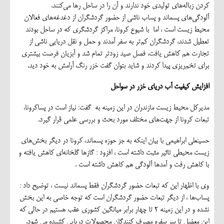
کردن زباله‌های تولیدی خود ندارند و آن را در ساحل رها می‎‌کنند.
آلودگی‌های پسماند و پساب ناشی از حضور گردشگران از دغدغه‌های فعالان
محیط زیست است ، اما با شیوع کرونا، مراکز گردشگری که در ساحل بودند
تعطیل شدند، گردشگران کم‌تر به سفر آمدند و حمل و نقل دریایی ناشی از
تجارت هم کاهش یافت، فصل صید زودتر تمام شد و آبزیان فرصت بیشتری
برای تخم‌ریزی پیدا کردند و شاید بتوان گفت خزر رنگ آرامش به خود دید.
افزایش کیفیت آب دریای خزر در سواحل
مدیرکل محیط زیست مازندران در این زمینه به گفت: نیاز است در پساکرونا،
تبعات کرونا از جهت‌های مختلف مورد بحث و بررسی علمی قرار گیرد.
حسینعلی ابراهیمی با بیان اینکه به جز حوزه پسماند، کرونا در دیگر بخش‌های
زیست محیطی تاثیر مثبت داشته است ، افزود : گازها گلخانه‌ای کاهش یافته و
با کاهش رفت و آمدها آلودگی هم کاهش داشته است .
وی با اظهار این که تبعات حضور گردشگران فقط پسماند نیست ، توضیح داد :
پساب‌ها ، از دیگر تبعات حضور گردشگران است که توجه خاصی به این بخش
نشده و در این زمینه ۲ تا چهار برابر میانگین کشوری عقب هستیم در حالی که
این معضل تا سر سفره مصرف کنندگان محصولات دریایی کشیده می شود.