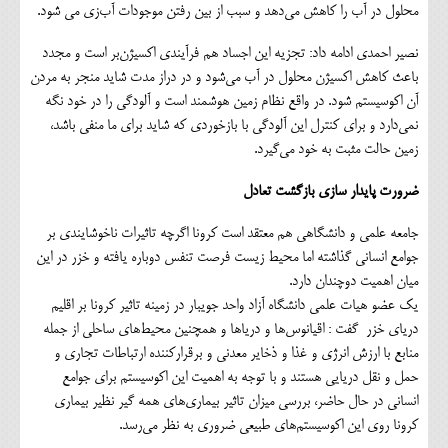
محلول در آب را کاهش می‌دهد و سبب از بین رفتن موجودات آب‌زی می شود.
نصیر احمدی ادامه داد: تجزیه این اجساد هم فرآیندی اکسیژن‌بر است و مجدد
باعث کاهش اکسیژن محلول در آب می‌شود و در دراز مدت شاید منجر به مردن
آن اکوسیستم شود. در واقع نظام زمین هوشمند است و آلودگی را در خود نگه
نمی‌دارد و برای کنترل این آلودگی با بازخوردی که شاید برای ما منفی باشد،
زمین حالت مثبت به خود می‌گیرد.
ضرورت پایدار سازی بازگشت تعادل
جامعه علمی و دانشگاهی هم معتقد است کرونا اگرچه تاثیرات ناخوشایندی بر
جوامع انسانی گذاشته اما محیط زیست فرصت تنفس دوباره یافته و خزر در این
میان اهمیت دوچندان دارد.
یک عضو هیات علمی دانشگاه آزاد واحد جویبار در زمینه تاثیر کرونا بر اقلیم
دریای خزر گفت : اقیانوس‌ها و دریاها و همچنین محیط‌های ساحلی از جمله
منابع با ارزش انرژی و غذا و ذخایر معدنی و برقرارکننده ارتباطات تجاری و
حمل و نقل دریایی هستند و با توجه به اهمیت این اکوسیستم برای جوامع
انسانی در حال حاضر، بررسی میزان تاثیر بیماری‌های همه گیر نظیر بیماری
کرونا روی این اکوسیستم‌های طبیعی ضروری به نظر می‌رسد.