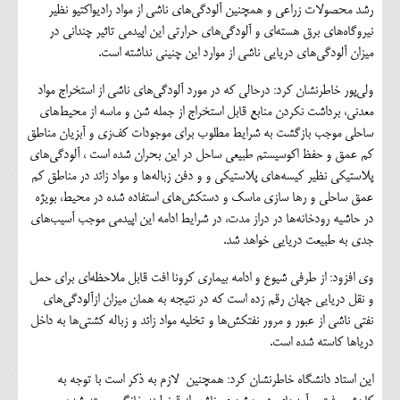
رشد محصولات زراعی و همچنین آلودگی‌های ناشی از مواد رادیواکتیو نظیر
نیروگاه‌های برق هسته‌ای و آلودگی‌های حرارتی این اپیدمی تاثیر چندانی در
میزان آلودگی‌های دریایی ناشی از موارد این چنینی نداشته است.
ولی‌پور خاطرنشان کرد: درحالی که در مورد آلودگی‌های ناشی از استخراج مواد
معدنی، برداشت نکردن منابع قابل استخراج از جمله شن و ماسه از محیط‌های
ساحلی موجب بازگشت به شرایط مطلوب برای موجودات کف‌زی و آبزیان مناطق
کم عمق و حفظ اکوسیستم طبیعی ساحل در این بحران شده است ، آلودگی‌های
پلاستیکی نظیر کیسه‌های پلاستیکی و و دفن زباله‌ها و مواد زائد در مناطق کم
عمق ساحلی و رها سازی ماسک و دستکش‌های استفاده شده در محیط، بویژه
در حاشیه رودخانه‌ها در دراز مدت، در شرایط ادامه این اپیدمی موجب آسیب‌های
جدی به طبیعت دریایی خواهد شد.
وی افزود: از طرفی شیوع و ادامه بیماری کرونا افت قابل ملاحظه‌ای برای حمل
و نقل دریایی جهان رقم زده است که در نتیجه به همان میزان ازآلودگی‌های
نفتی ناشی از عبور و مرور نفتکش‌ها و تخلیه مواد زائد و زباله کشتی‌ها به داخل
دریاها کاسته شده است.
این استاد دانشگاه خاطرنشان کرد: همچنین لازم به ذکر است با توجه به