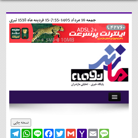
جمعه 16 مرداد 1405-7:55-
15 فردينه ماه 1538 تبری
آرشیو
تماس با ما
نسخه چاپی
Telegram
WhatsApp
Line
Facebook
Twitter
Gmail
Yahoo
Email
Message
وبلاگ
Mail