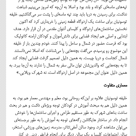
تپه‌های ماسه‌ای کوتاه و بلند بود و اصلا به آن‌چه که امروز می‌بینیم شباهت
نداشت. برای رسیدن به دریا باید چند تپه ماسه‌ای را پشت سر می‌گذاشتیم. خلیفه
توسونیان برای ساخت یک اردوگاه قطعه زمینی را خریداری کرد که اکنون
نخستین ساختمان‌های اردوگاه و کلیسای آنتوان مقدس در آن قرار دارد. هدف
ابتدایی و اصلی هم ایجاد فضایی برای دانش‌آموزان و کودکان ارامنه کاتولیک
بود که فرصت حضور در شمال و ساحل را پیدا کنند. خودم چندین بار از خلیفه
این موضوع رو پرسیدم. می‌گفت بچه‌هایی را می‌شناخت که اصلا نمی‌دانستند
شمال کجاست و دریا چیست. به همین دلیل تصمیم گرفت فضایی ایجاد کند
تا به بچه‌هایی که والدین‌شان توان مالی سفر به شمال را ندارند به آن‌جا ببرد. به
همین دلیل عنوان این مجموعه در اصل اردوگاه است، نه شهرک ویلایی.»
معماری متفاوت
خلیفه توسونیان علاوه بر این‌که روحانی بود، معلم و مهندس معمار هم بود. به
همین دلیل هم به مبحث آموزش در کودکان توجه ویژه‌ای داشت و هم در بحث
ساخت بناهای شهرک به طور مستقیم طراحی و اجرای ساختمان‌ها را خودش
انجام داد. در ساختار هایگاشن رگه‌های توجه به آموزش را به طور برجسته‌ای
می‌توان مشاهده کرد. وجود سالن آمفی‌تئاتر، مدرسه، زمین‌های ورزشی، استخر،
سالن اجتماعات، کلیسا و یک سالن دیگر برای انجام فرایض دینی در کنار