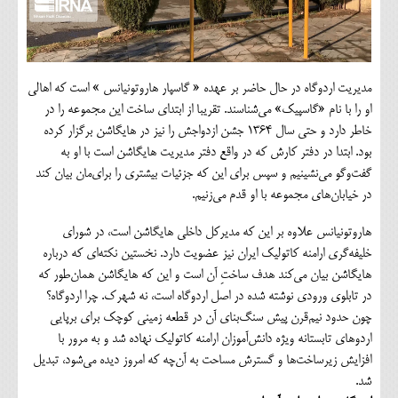
مدیریت اردوگاه در حال حاضر بر عهده « گاسپار هاروتونیانس » است که اهالی
او را با نام «گاسپیک» می‌شناسند. تقریبا از ابتدای ساخت این مجموعه را در
خاطر دارد و حتی سال ۱۳۶۴ جشن ازدواجش را نیز در هایگاشن برگزار کرده
بود. ابتدا در دفتر کارش که در واقع دفتر مدیریت هایگاشن است با او به
گفت‌وگو می‌نشینیم و سپس برای این که جزئیات بیشتری را برای‌مان بیان کند
در خیابان‌های مجموعه با او قدم می‌زنیم.
هاروتونیانس علاوه بر این که مدیرکل داخلی هایگاشن است، در شورای
خلیفه‌گری ارامنه کاتولیک ایران نیز عضویت دارد. نخستین نکته‌ای که درباره
هایگاشن بیان می‌کند هدف ساختِ آن است و این که هایگاشن همان‌طور که
در تابلوی ورودی نوشته شده در اصل اردوگاه است، نه شهرک. چرا اردوگاه؟
چون حدود نیم‌قرن پیش سنگ‌بنای آن در قطعه زمینی کوچک‌ برای برپایی
اردوهای تابستانه ویژه دانش‌آموزان ارامنه کاتولیک نهاده شد و به مرور با
افزایش زیرساخت‌ها و گسترش مساحت به آن‌چه که امروز دیده می‌شود، تبدیل
شد.