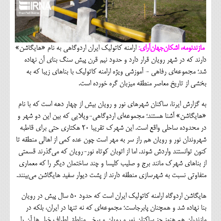
مازندنومه، اشکان‌جهان‌آرای:
ارامنه کاتولیک ایران اردوگاهی به نام «هایگاشن»
دارند که در شهر رویان قرار دارد و حدود نیم قرن پیش سنگ بنای آن نهاده
شد؛ مجموعه‌ای رفاهی - آموزشی ویژه ارامنه کاتولیک با بناهای زیبا که به
بخشی از تاریخ معاصر منطقه میزبان گره خورده است.
به گزارش ایرنا، ساکنان شهرهای نور و رویان بیش از چهار دهه است که با نام
«هایگاشن» آشنا هستند؛ مجموعه‌ای اردوگاهی-ویلایی که بین این دو شهر و
در محدوده ساحلی واقع است. این شهرک تقریبا ۲۰ هکتاری حتی برای قاطبه
شهروندان نور و رویان هم راز سر به مهر است چون عده کمی از اهالی منطقه تا
کنون توانستند واردش شوند. اما از اتوبان کوتاه نور-رویان که می‌گذرند قسمتی
از بناهای شهرک مانند برج و صلیب کلیسا و چند ساختمان دیگر را که معماری
متفاوتی نسبت به شهرسازی منطقه دارند از پشت دیوار سفید هایگاشن می‌بینند.
هایگاشن اردوگاه ارامنه کاتولیک ایران است که حدود ۵۰ سال پیش در رویان
بنا نهاده شد و همچنان پابرجاست؛ مجموعه‌ای که نه تنها در ایران، بلکه در
مازندران هم هنوز جز ساکنان نور و رویان و برخی مناطق اطراف خیلی‌ها آن را