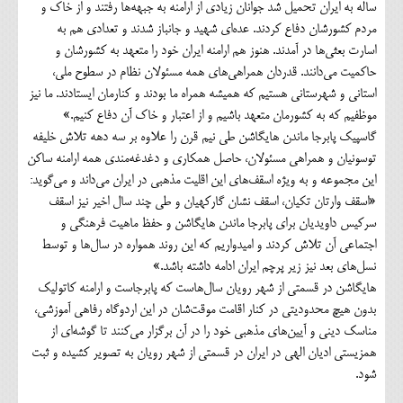
ساله به ایران تحمیل شد جوانان زیادی از ارامنه به جبهه‌ها رفتند و از خاک و
مردم کشورشان دفاع کردند. عده‌ای شهید و جانباز شدند و تعدادی هم به
اسارت بعثی‌ها در آمدند. هنوز هم ارامنه ایران خود را متعهد به کشورشان و
حاکمیت می‌دانند. قدردان همراهی‌های همه مسئولان نظام در سطوح ملی،
استانی و شهرستانی هستیم که همیشه همراه ما بودند و کنارمان ایستادند. ما نیز
موظفیم که به کشورمان متعهد باشیم و از اعتبار و خاک آن دفاع کنیم.»
گاسپیک پابرجا ماندن هایگاشن طی نیم قرن را علاوه بر سه دهه تلاش خلیفه
توسونیان و همراهی مسئولان، حاصل همکاری و دغدغه‌مندی همه ارامنه ساکن
این مجموعه و به ویژه اسقف‌های این اقلیت مذهبی در ایران می‌داند و می‌گوید:
«اسقف وارتان تکیان، اسقف نشان گارکهیان و طی چند سال اخیر نیز اسقف
سرکیس داویدیان برای پابرجا ماندن هایگاشن و حفظ ماهیت فرهنگی و
اجتماعی آن تلاش کردند و امیدواریم که این روند همواره در سال‌ها و توسط
نسل‌های بعد نیز زیر پرچم ایران ادامه داشته باشد.»
هایگاشن در قسمتی از شهر رویان سال‌هاست که پابرجاست و ارامنه کاتولیک
بدون هیچ محدودیتی در کنار اقامت موقت‌شان در این اردوگاه رفاهی آموزشی،
مناسک دینی و آیین‌های مذهبی خود را در آن برگزار می‌کنند تا گوشه‌ای از
همزیستی ادیان الهی در ایران در قسمتی از شهر رویان به تصویر کشیده و ثبت
شود.