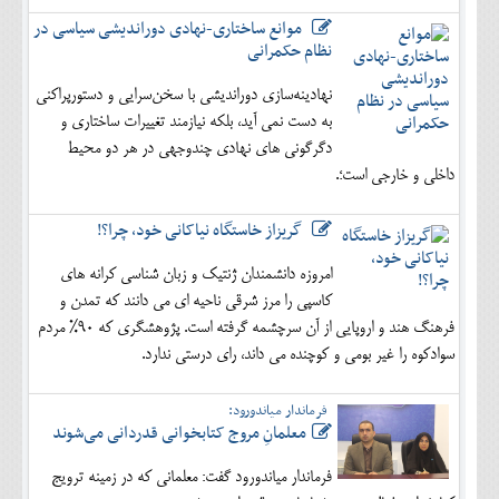
موانع ساختاری-نهادی دوراندیشی سیاسی در
نظام حکمرانی
نهادینه‌سازی دوراندیشی با سخن‌سرایی و دستورپراکنی
به دست نمی آید، بلکه نیازمند تغییرات ساختاری و
دگرگونی های نهادی چندوجهی در هر دو محیط
داخلی و خارجی است؛.
گریزاز خاستگاه نیاکانی خود، چرا؟!
امروزه دانشمندان ژنتیک و زبان شناسی کرانه های
کاسپی را مرز شرقی ناحیه ای می دانند که تمدن و
فرهنگ هند و اروپایی از آن سرچشمه گرفته است. پژوهشگری که 90% مردم
سوادکوه را غیر بومی و کوچنده می داند، رای درستی ندارد.
فرماندار میاندورود:
معلمانِ مروج کتابخوانی قدردانی می‌شوند
فرماندار میاندورود گفت: معلمانی که در زمینه ترویج