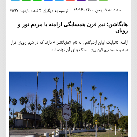
اجتماعی
سه شنبه 5 بهمن 1400-19:16
توصیه به دیگران 2
تعداد بازدید: 6597
مهرورزان
هایگاشن؛ نیم قرن همسایگی ارامنه با مردم نور و
رویان
کلینیک
ارامنه کاتولیک ایران اردوگاهی به نام «هایگاشن» دارند که در شهر رویان قرار
حقوقی
دارد و حدود نیم قرن پیش سنگ بنای آن نهاده شد.
محیط زیست و گردشگری
فرهنگی و هنری
اقتصادی
سیاسی
خانه